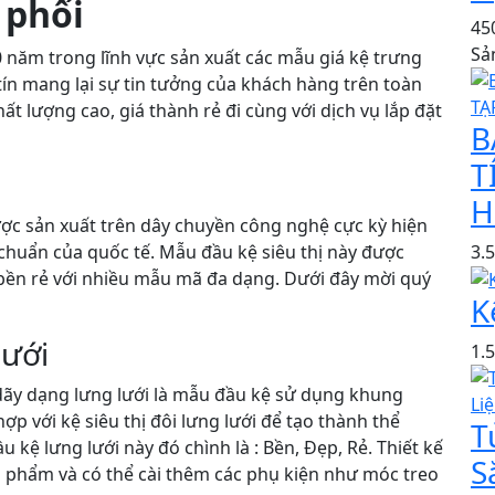
 phối
45
Sả
0 năm trong lĩnh vực sản xuất các mẫu giá kệ trưng
tín mang lại sự tin tưởng của khách hàng trên toàn
t lượng cao, giá thành rẻ đi cùng với dịch vụ lắp đặt
B
T
H
c sản xuất trên dây chuyền công nghệ cực kỳ hiện
3.
 chuẩn của quốc tế. Mẫu đầu kệ siêu thị này được
 bền rẻ với nhiều mẫu mã đa dạng. Dưới đây mời quý
K
lưới
1.
dãy dạng lưng lưới là mẫu đầu kệ sử dụng khung
ợp với kệ siêu thị đôi lưng lưới để tạo thành thể
T
kệ lưng lưới này đó chình là : Bền, Đẹp, Rẻ. Thiết kế
S
 phẩm và có thể cài thêm các phụ kiện như móc treo