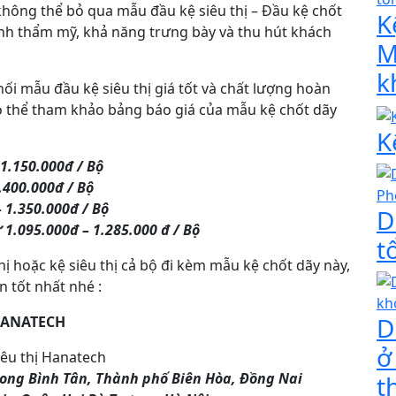
không thể bỏ qua mẫu đầu kệ siêu thị – Đầu kệ chốt
K
ính thẩm mỹ, khả năng trưng bày và thu hút khách
M
k
ối mẫu đầu kệ siêu thị giá tốt và chất lượng hoàn
ó thể tham khảo bảng báo giá của mẫu kệ chốt dãy
K
 1.150.000đ / Bộ
.400.000đ / Bộ
 1.350.000đ / Bộ
D
 1.095.000đ – 1.285.000 đ / Bộ
t
 hoặc kệ siêu thị cả bộ đi kèm mẫu kệ chốt dãy này,
n tốt nhất nhé :
D
HANATECH
ở
Long Bình Tân, Thành phố Biên Hòa, Đồng Nai
t