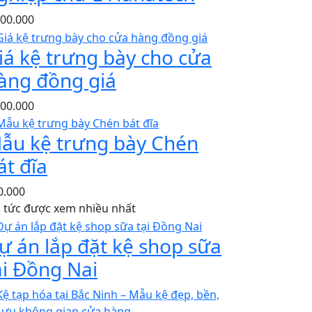
300.000
iá kệ trưng bày cho cửa
àng đồng giá
000.000
ẫu kệ trưng bày Chén
át đĩa
0.000
n tức được xem nhiều nhất
ự án lắp đặt kệ shop sữa
ại Đồng Nai