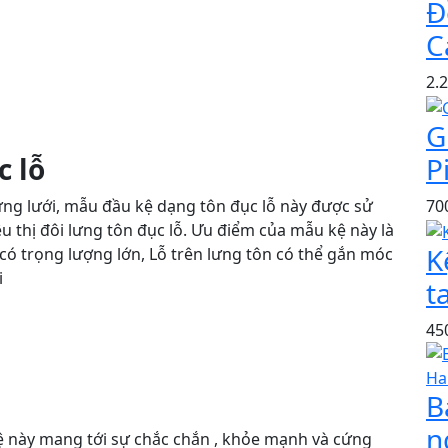
Đ
C
2.
G
c lỗ
P
ng lưới, mẫu đầu kệ dạng tôn đục lỗ này được sử
70
 thị đôi lưng tôn đục lỗ. Ưu điểm của mẫu kệ này là
K
có trọng lượng lớn, Lỗ trên lưng tôn có thể gắn móc
i
t
45
B
n
ệ này mang tới sự chắc chắn , khỏe mạnh và cứng