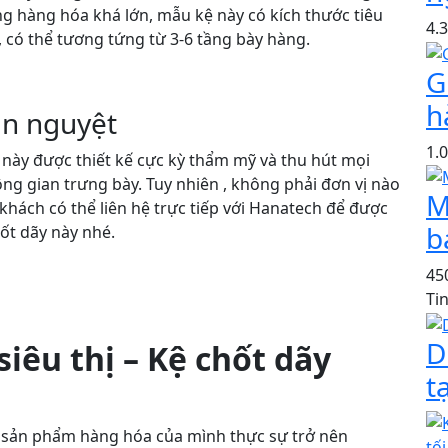
ọng hàng hóa khá lớn, mẫu kệ này có kích thước tiêu
4.
 có thể tương tứng từ 3-6 tầng bày hàng.
G
h
án nguyệt
1.
 này được thiết kế cực kỳ thẩm mỹ và thu hút mọi
ng gian trưng bày. Tuy nhiên , không phải đơn vị nào
M
hách có thể liên hệ trực tiếp với Hanatech để được
b
hốt dãy này nhé.
45
Ti
D
iêu thị – Kệ chốt dãy
t
sản phẩm hàng hóa của mình thực sự trở nên