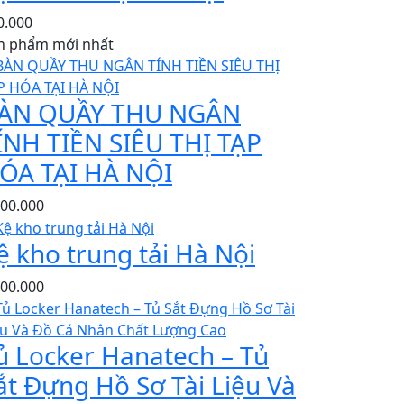
0.000
n phẩm mới nhất
ÀN QUẦY THU NGÂN
ÍNH TIỀN SIÊU THỊ TẠP
ÓA TẠI HÀ NỘI
500.000
ệ kho trung tải Hà Nội
500.000
ủ Locker Hanatech – Tủ
ắt Đựng Hồ Sơ Tài Liệu Và