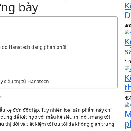
ưng bày
K
D
40
K
rẻ do Hanatech đang phân phối
s
1.
K
ãy siêu thị từ Hanatech
t
?
45
ẫu kệ đơn độc lập. Tuy nhiên loại sản phẩm này chỉ
M
ụng để kết hợp với mẫu kệ siêu thị đôi, mang tới
p
 thị đôi và tiết kiệm tối ưu tối đa không gian trưng