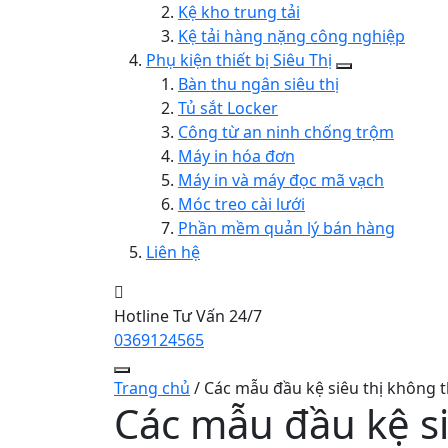
Kệ kho trung tải
Kệ tải hàng nặng công nghiệp
Phụ kiện thiết bị Siêu Thị
Bàn thu ngân siêu thị
Tủ sắt Locker
Công từ an ninh chống trộm
Máy in hóa đơn
Máy in và máy đọc mã vạch
Móc treo cài lưới
Phần mềm quản lý bán hàng
Liên hệ
Hotline Tư Vấn 24/7
0369124565
Trang chủ
/
Các mẫu đầu kệ siêu thị không t
Các mẫu đầu kệ si