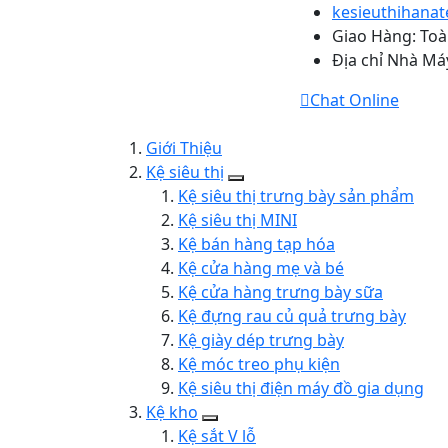
kesieuthihana
Giao Hàng: To
Địa chỉ Nhà Máy
Chat Online
Giới Thiệu
Kệ siêu thị
Kệ siêu thị trưng bày sản phẩm
Kệ siêu thị MINI
Kệ bán hàng tạp hóa
Kệ cửa hàng mẹ và bé
Kệ cửa hàng trưng bày sữa
Kệ đựng rau củ quả trưng bày
Kệ giày dép trưng bày
Kệ móc treo phụ kiện
Kệ siêu thị điện máy đồ gia dụng
Kệ kho
Kệ sắt V lỗ