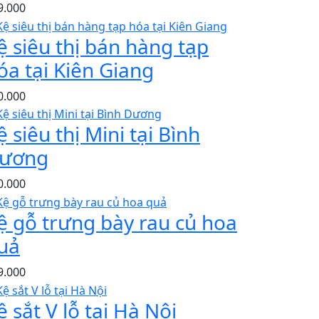
9.000
ệ siêu thị bán hàng tạp
óa tại Kiên Giang
0.000
ệ siêu thị Mini tại Bình
ương
0.000
ệ gỗ trưng bày rau củ hoa
uả
9.000
ệ sắt V lỗ tại Hà Nội