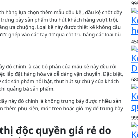
99
ch hàng lựa chọn thêm mẫu đầu kệ , đầu kệ chốt dãy
K
ng trưng bày sản phẩm thu hút khách hàng vượt trội,
àng ưa chuộng. Loại kệ này được thiết kế không cầu
h
c ghép vào các tay đỡ qua cột trụ bằng các loại bù
45
K
D
ày đó chính là các bộ phận của mẫu kệ này đều rời
iệc lắp đặt hàng hóa và dễ dàng vận chuyển. Đặc biệt,
68
các sản phẩm nổi bật, thut hút sự chú ý của khách
 khi quảng bá sản phẩm.
K
ãy này đó chính là không trưng bày được nhiều sản
q
ắn thêm phụ kiện, móc treo hoặc giỏ mỳ để trưng bày
99
thị độc quyền giá rẻ do
K