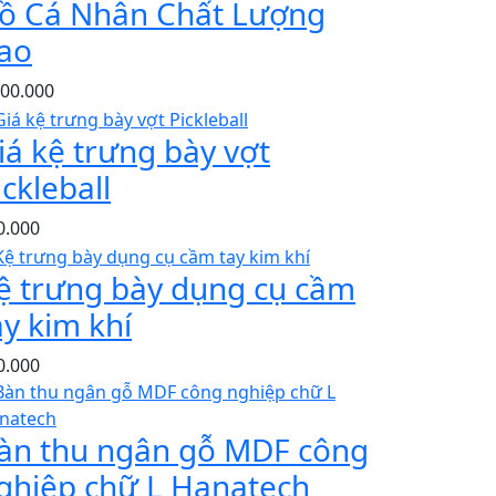
ồ Cá Nhân Chất Lượng
ao
200.000
iá kệ trưng bày vợt
ickleball
0.000
ệ trưng bày dụng cụ cầm
ay kim khí
0.000
àn thu ngân gỗ MDF công
ghiệp chữ L Hanatech