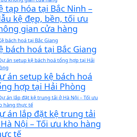
ệ tạp hóa tại Bắc Ninh –
ẫu kệ đẹp, bền, tối ưu
hông gian cửa hàng
ệ bách hoá tại Bắc Giang
ự án setup kệ bách hoá
ổng hợp tại Hải Phòng
ự án lắp đặt kệ trung tải
 Hà Nội – Tối ưu kho hàng
hực tế