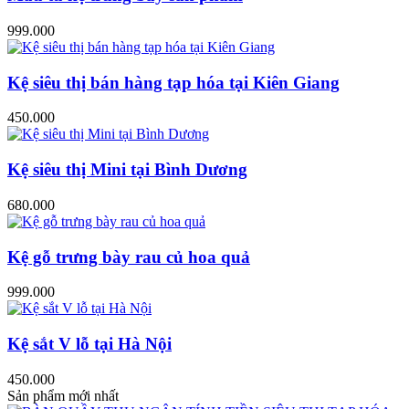
999.000
Kệ siêu thị bán hàng tạp hóa tại Kiên Giang
450.000
Kệ siêu thị Mini tại Bình Dương
680.000
Kệ gỗ trưng bày rau củ hoa quả
999.000
Kệ sắt V lỗ tại Hà Nội
450.000
Sản phẩm mới nhất