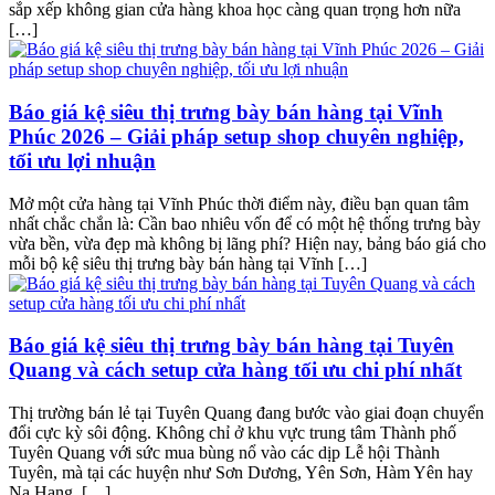
sắp xếp không gian cửa hàng khoa học càng quan trọng hơn nữa
[…]
Báo giá kệ siêu thị trưng bày bán hàng tại Vĩnh
Phúc 2026 – Giải pháp setup shop chuyên nghiệp,
tối ưu lợi nhuận
Mở một cửa hàng tại Vĩnh Phúc thời điểm này, điều bạn quan tâm
nhất chắc chắn là: Cần bao nhiêu vốn để có một hệ thống trưng bày
vừa bền, vừa đẹp mà không bị lãng phí? Hiện nay, bảng báo giá cho
mỗi bộ kệ siêu thị trưng bày bán hàng tại Vĩnh […]
Báo giá kệ siêu thị trưng bày bán hàng tại Tuyên
Quang và cách setup cửa hàng tối ưu chi phí nhất
Thị trường bán lẻ tại Tuyên Quang đang bước vào giai đoạn chuyển
đổi cực kỳ sôi động. Không chỉ ở khu vực trung tâm Thành phố
Tuyên Quang với sức mua bùng nổ vào các dịp Lễ hội Thành
Tuyên, mà tại các huyện như Sơn Dương, Yên Sơn, Hàm Yên hay
Na Hang, […]