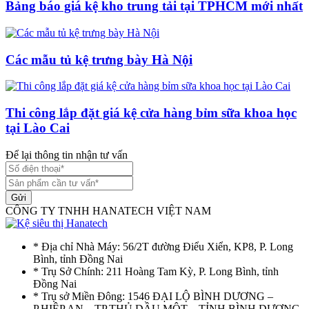
Bảng báo giá kệ kho trung tải tại TPHCM mới nhất
Các mẫu tủ kệ trưng bày Hà Nội
Thi công lắp đặt giá kệ cửa hàng bỉm sữa khoa học
tại Lào Cai
Để lại thông tin nhận tư vấn
Gửi
CÔNG TY TNHH HANATECH VIỆT NAM
* Địa chỉ Nhà Máy: 56/2T đường Điểu Xiển, KP8, P. Long
Bình, tỉnh Đồng Nai
* Trụ Sở Chính: 211 Hoàng Tam Kỳ, P. Long Bình, tỉnh
Đồng Nai
* Trụ sở Miền Đông: 1546 ĐẠI LỘ BÌNH DƯƠNG –
P.HIỆP AN – TP.THỦ DẦU MỘT – TỈNH BÌNH DƯƠNG