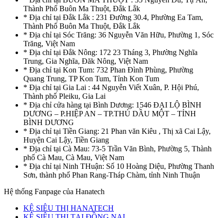
Thành Phố Buôn Ma Thuột, Đắk Lắk
* Địa chỉ tại Đắk Lắk : 231 Đường 30.4, Phường Ea Tam,
Thành Phố Buôn Ma Thuột, Đắk Lắk
* Địa chỉ tại Sóc Trăng: 36 Nguyễn Văn Hữu, Phường 1, Sóc
Trăng, Việt Nam
* Địa chỉ tại Đắk Nông: 172 23 Tháng 3, Phường Nghĩa
Trung, Gia Nghĩa, Đăk Nông, Việt Nam
* Địa chỉ tại Kon Tum: 732 Phan Đình Phùng, Phường
Quang Trung, TP Kon Tum, Tỉnh Kon Tum
* Địa chỉ tại Gia Lai : 44 Nguyễn Viết Xuân, P. Hội Phú,
Thành phố Pleiku, Gia Lai
* Địa chỉ cửa hàng tại Bình Dương: 1546 ĐẠI LỘ BÌNH
DƯƠNG – P.HIỆP AN – TP.THỦ DẦU MỘT – TỈNH
BÌNH DƯƠNG
* Địa chỉ tại Tiền Giang: 21 Phan văn Kiêu , Thị xã Cai Lậy,
Huyện Cai Lậy, Tiền Giang
* Địa chỉ tại Cà Mau: 73-5 Trần Văn Bình, Phường 5, Thành
phố Cà Mau, Cà Mau, Việt Nam
* Địa chỉ tại Ninh THuận: Số 10 Hoàng Diệu, Phường Thanh
Sơn, thành phố Phan Rang-Tháp Chàm, tỉnh Ninh Thuận
Hệ thống Fanpage của Hanatech
KỆ SIÊU THỊ HANATECH
KỆ SIÊU THỊ TẠI ĐỒNG NAI