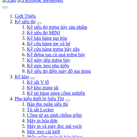
Giới Thiệu
Kệ siêu thị
Kệ siêu thị trưng bày sản phẩm
Kệ siêu thị MINI
Kệ bán hàng tạp hóa
Kệ cửa hàng mẹ và bé
Kệ cửa hàng trưng bày sữa
Kệ đựng rau củ quả trưng bày
Kệ giày dép trưng bày
Kệ móc treo phụ kiện
Kệ siêu thị điện máy đồ gia dụng
Kệ kho
Kệ sắt V lỗ
Kệ kho trung tải
Kệ tải hàng nặng công nghiệp
Phụ kiện thiết bị Siêu Thị
Bàn thu ngân siêu thị
Tủ sắt Locker
Công từ an ninh chống trộm
Máy in hóa đơn
Máy in và máy đọc mã vạch
Móc treo cài lưới