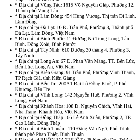
* Địa chỉ tại Vũng Tàu: 1615 Võ Nguyên Giáp, Phường 12,
Thành phố Vũng Tàu
* Địa chỉ tại Lâm Đồng: 454 Hùng Vương, Thị trấn Di Linh,
Lâm Đồng
* Địa chỉ tại Đà Lạt: 10 Đ. Trần Phú, Phường 3, Thành phố
Đà Lạt, Lâm Đồng, Việt Nam
* Địa chỉ tại Bình Phước: 11 Đường Nơ Trang Long, Tân
Bình, Đồng Xoài, Bình Phước
* Địa chỉ tại Tây Ninh: 610 Đường 30 tháng 4, Phường 3,
Tây Ninh
* Địa chỉ tại Long An: 67 Đ. Phan Văn Mảng, TT. Bến Lức,
Bến Lức, Long An, Việt Nam
* Địa chỉ tại Kiên Giang: 91 Trần Phú, Phường Vĩnh Thanh,
TP Rạch Giá, tỉnh Kiên Giang
* Địa chỉ tại Bến Tre: 200A1 Đại Lộ Đồng Khởi, P. Phú
Khương, Bến Tre
* Địa chỉ tại Vĩnh Long: 142 Nguyễn Huệ, Phường 2, Vĩnh
Long, Việt Nam
* Địa chỉ tại Khánh Hòa: 108 Đ. Nguyễn Chích, Vĩnh Hải,
Nha Trang, Khánh Hòa, Việt Nam
* Địa chỉ tại Đồng Tháp : 66 Lê Anh Xuân, Phường 2, TP.
Cao Lãnh, Đồng Tháp
* Địa chỉ tại Bình Thuận : 110 Đặng Văn Ngữ, Phú Trinh,
thành phố Phan Thiết, Bình Thuận
* Địa chỉ tại BUÔN MA THUỘT : 35 Nguyễn Du, Tự An,