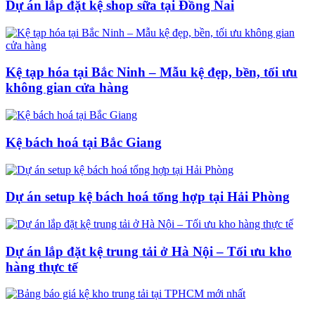
Dự án lắp đặt kệ shop sữa tại Đồng Nai
Kệ tạp hóa tại Bắc Ninh – Mẫu kệ đẹp, bền, tối ưu
không gian cửa hàng
Kệ bách hoá tại Bắc Giang
Dự án setup kệ bách hoá tổng hợp tại Hải Phòng
Dự án lắp đặt kệ trung tải ở Hà Nội – Tối ưu kho
hàng thực tế