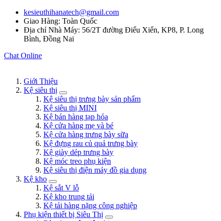
kesieuthihanatech@gmail.com
Giao Hàng: Toàn Quốc
Địa chỉ Nhà Máy: 56/2T đường Điểu Xiển, KP8, P. Long
Bình, Đồng Nai
Chat Online
Giới Thiệu
Kệ siêu thị
Kệ siêu thị trưng bày sản phẩm
Kệ siêu thị MINI
Kệ bán hàng tạp hóa
Kệ cửa hàng mẹ và bé
Kệ cửa hàng trưng bày sữa
Kệ đựng rau củ quả trưng bày
Kệ giày dép trưng bày
Kệ móc treo phụ kiện
Kệ siêu thị điện máy đồ gia dụng
Kệ kho
Kệ sắt V lỗ
Kệ kho trung tải
Kệ tải hàng nặng công nghiệp
Phụ kiện thiết bị Siêu Thị