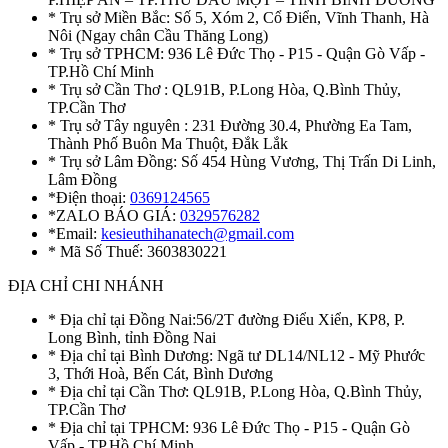
* Trụ sở Miền Bắc: Số 5, Xóm 2, Cổ Điển, Vĩnh Thanh, Hà
Nôi (Ngay chân Cầu Thăng Long)
* Trụ sở TPHCM: 936 Lê Đức Thọ - P15 - Quận Gò Vấp -
TP.Hồ Chí Minh
* Trụ sở Cần Thơ : QL91B, P.Long Hòa, Q.Bình Thủy,
TP.Cần Thơ
* Trụ sở Tây nguyên : 231 Đường 30.4, Phường Ea Tam,
Thành Phố Buôn Ma Thuột, Đắk Lắk
* Trụ sở Lâm Đồng: Số 454 Hùng Vương, Thị Trấn Di Linh,
Lâm Đồng
*Điện thoại:
0369124565
*ZALO BÁO GIÁ:
0329576282
*Email:
kesieuthihanatech@gmail.com
* Mã Số Thuế: 3603830221
ĐỊA CHỈ CHI NHÁNH
* Địa chỉ tại Đồng Nai:56/2T đường Điểu Xiển, KP8, P.
Long Bình, tỉnh Đồng Nai
* Địa chỉ tại Bình Dương: Ngã tư DL14/NL12 - Mỹ Phước
3, Thới Hoà, Bến Cát, Bình Dương
* Địa chỉ tại Cần Thơ: QL91B, P.Long Hòa, Q.Bình Thủy,
TP.Cần Thơ
* Địa chỉ tại TPHCM: 936 Lê Đức Thọ - P15 - Quận Gò
Vấp - TP.Hồ Chí Minh