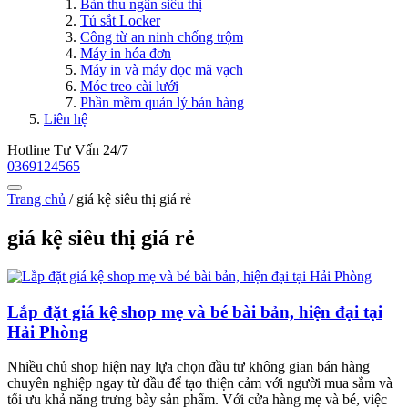
Bàn thu ngân siêu thị
Tủ sắt Locker
Công từ an ninh chống trộm
Máy in hóa đơn
Máy in và máy đọc mã vạch
Móc treo cài lưới
Phần mềm quản lý bán hàng
Liên hệ
Hotline Tư Vấn 24/7
0369124565
Trang chủ
/
giá kệ siêu thị giá rẻ
giá kệ siêu thị giá rẻ
Lắp đặt giá kệ shop mẹ và bé bài bản, hiện đại tại
Hải Phòng
Nhiều chủ shop hiện nay lựa chọn đầu tư không gian bán hàng
chuyên nghiệp ngay từ đầu để tạo thiện cảm với người mua sắm và
tối ưu khả năng trưng bày sản phẩm. Với cửa hàng mẹ và bé, việc