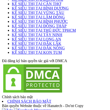
KỆ SIÊU THỊ TẠI CẦN THƠ
KỆ SIÊU THỊ TẠI BÌNH DƯƠNG
KỆ SIÊU THỊ TẠI VŨNG TÀU
KỆ SIÊU THỊ TẠI LÂM ĐỒNG
KỆ SIÊU THỊ TẠI BÌNH PHƯỚC
KỆ SIÊU THỊ TẠI ĐỒNG THÁP
KỆ SIÊU THỊ TẠI THỦ ĐỨC TPHCM
KỆ SIÊU THỊ TẠI TÂY NINH
KỆ SIÊU THỊ TẠI LONG AN
KỆ SIÊU THỊ TẠI ĐẮK LẮK
KỆ SIÊU THỊ TẠI ĐẮK NÔNG
KỆ SIÊU THỊ TẠI KON TUM
Đã đăng ký bản quyền tác giả với DMCA
Chính sách bảo mật
CHÍNH SÁCH BẢO MẬT
Bản quyền Website thuộc về Hanatech - Do'nt Copy