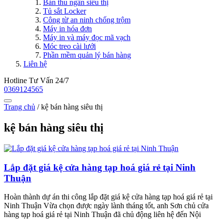
Bàn thu ngân siêu thị
Tủ sắt Locker
Công từ an ninh chống trộm
Máy in hóa đơn
Máy in và máy đọc mã vạch
Móc treo cài lưới
Phần mềm quản lý bán hàng
Liên hệ
Hotline Tư Vấn 24/7
0369124565
Trang chủ
/
kệ bán hàng siêu thị
kệ bán hàng siêu thị
Lắp đặt giá kệ cửa hàng tạp hoá giá rẻ tại Ninh
Thuận
Hoàn thành dự án thi công lắp đặt giá kệ cửa hàng tạp hoá giá rẻ tại
Ninh Thuận Vừa chọn được ngày lành tháng tốt, anh Sơn chủ cửa
hàng tạp hoá giá rẻ tại Ninh Thuận đã chủ động liên hệ đến Nội