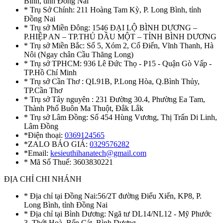
Bình, tỉnh Đồng Nai
* Trụ Sở Chính: 211 Hoàng Tam Kỳ, P. Long Bình, tỉnh
Đồng Nai
* Trụ sở Miền Đông: 1546 ĐẠI LỘ BÌNH DƯƠNG –
P.HIỆP AN – TP.THỦ DẦU MỘT – TỈNH BÌNH DƯƠNG
* Trụ sở Miền Bắc: Số 5, Xóm 2, Cổ Điển, Vĩnh Thanh, Hà
Nôi (Ngay chân Cầu Thăng Long)
* Trụ sở TPHCM: 936 Lê Đức Thọ - P15 - Quận Gò Vấp -
TP.Hồ Chí Minh
* Trụ sở Cần Thơ : QL91B, P.Long Hòa, Q.Bình Thủy,
TP.Cần Thơ
* Trụ sở Tây nguyên : 231 Đường 30.4, Phường Ea Tam,
Thành Phố Buôn Ma Thuột, Đắk Lắk
* Trụ sở Lâm Đồng: Số 454 Hùng Vương, Thị Trấn Di Linh,
Lâm Đồng
*Điện thoại:
0369124565
*ZALO BÁO GIÁ:
0329576282
*Email:
kesieuthihanatech@gmail.com
* Mã Số Thuế: 3603830221
ĐỊA CHỈ CHI NHÁNH
* Địa chỉ tại Đồng Nai:56/2T đường Điểu Xiển, KP8, P.
Long Bình, tỉnh Đồng Nai
* Địa chỉ tại Bình Dương: Ngã tư DL14/NL12 - Mỹ Phước
3, Thới Hoà, Bến Cát, Bình Dương