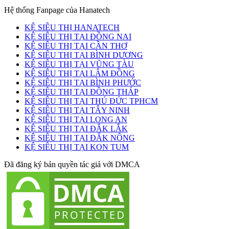
Hệ thống Fanpage của Hanatech
KỆ SIÊU THỊ HANATECH
KỆ SIÊU THỊ TẠI ĐỒNG NAI
KỆ SIÊU THỊ TẠI CẦN THƠ
KỆ SIÊU THỊ TẠI BÌNH DƯƠNG
KỆ SIÊU THỊ TẠI VŨNG TÀU
KỆ SIÊU THỊ TẠI LÂM ĐỒNG
KỆ SIÊU THỊ TẠI BÌNH PHƯỚC
KỆ SIÊU THỊ TẠI ĐỒNG THÁP
KỆ SIÊU THỊ TẠI THỦ ĐỨC TPHCM
KỆ SIÊU THỊ TẠI TÂY NINH
KỆ SIÊU THỊ TẠI LONG AN
KỆ SIÊU THỊ TẠI ĐẮK LẮK
KỆ SIÊU THỊ TẠI ĐẮK NÔNG
KỆ SIÊU THỊ TẠI KON TUM
Đã đăng ký bản quyền tác giả với DMCA