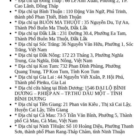
* Địa chỉ tại Đồng Tháp : 66 Lê Anh Xuân, Phường 2, TP.
Cao Lãnh, Đồng Tháp
* Địa chỉ tại Bình Thuận : 110 Đặng Văn Ngữ, Phú Trinh,
thành phố Phan Thiết, Bình Thuận
* Địa chỉ tại BUÔN MA THUỘT : 35 Nguyễn Du, Tự An,
Thành Phố Buôn Ma Thuột, Đắk Lắk
* Địa chỉ tại Đắk Lắk : 231 Đường 30.4, Phường Ea Tam,
Thành Phố Buôn Ma Thuột, Đắk Lắk
* Địa chỉ tại Sóc Trăng: 36 Nguyễn Văn Hữu, Phường 1, Sóc
Trăng, Việt Nam
* Địa chỉ tại Đắk Nông: 172 23 Tháng 3, Phường Nghĩa
Trung, Gia Nghĩa, Đăk Nông, Việt Nam
* Địa chỉ tại Kon Tum: 732 Phan Đình Phùng, Phường
Quang Trung, TP Kon Tum, Tỉnh Kon Tum
* Địa chỉ tại Gia Lai : 44 Nguyễn Viết Xuân, P. Hội Phú,
Thành phố Pleiku, Gia Lai
* Địa chỉ cửa hàng tại Bình Dương: 1546 ĐẠI LỘ BÌNH
DƯƠNG – P.HIỆP AN – TP.THỦ DẦU MỘT – TỈNH
BÌNH DƯƠNG
* Địa chỉ tại Tiền Giang: 21 Phan văn Kiêu , Thị xã Cai Lậy,
Huyện Cai Lậy, Tiền Giang
* Địa chỉ tại Cà Mau: 73-5 Trần Văn Bình, Phường 5, Thành
phố Cà Mau, Cà Mau, Việt Nam
* Địa chỉ tại Ninh THuận: Số 10 Hoàng Diệu, Phường Thanh
Sơn, thành phố Phan Rang-Tháp Chàm, tỉnh Ninh Thuận