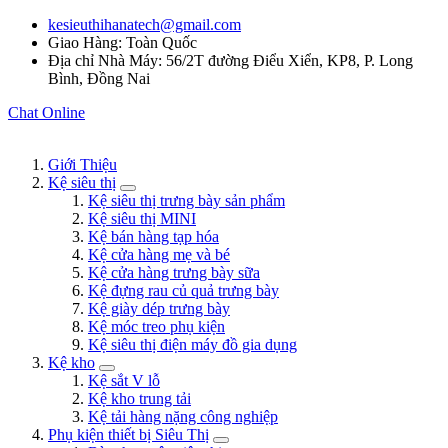
kesieuthihanatech@gmail.com
Giao Hàng: Toàn Quốc
Địa chỉ Nhà Máy: 56/2T đường Điểu Xiển, KP8, P. Long
Bình, Đồng Nai
Chat Online
Giới Thiệu
Kệ siêu thị
Kệ siêu thị trưng bày sản phẩm
Kệ siêu thị MINI
Kệ bán hàng tạp hóa
Kệ cửa hàng mẹ và bé
Kệ cửa hàng trưng bày sữa
Kệ đựng rau củ quả trưng bày
Kệ giày dép trưng bày
Kệ móc treo phụ kiện
Kệ siêu thị điện máy đồ gia dụng
Kệ kho
Kệ sắt V lỗ
Kệ kho trung tải
Kệ tải hàng nặng công nghiệp
Phụ kiện thiết bị Siêu Thị