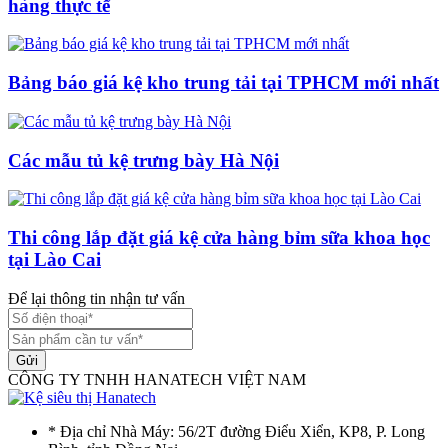
hàng thực tế
Bảng báo giá kệ kho trung tải tại TPHCM mới nhất
Các mẫu tủ kệ trưng bày Hà Nội
Thi công lắp đặt giá kệ cửa hàng bỉm sữa khoa học
tại Lào Cai
Để lại thông tin nhận tư vấn
Gửi
CÔNG TY TNHH HANATECH VIỆT NAM
* Địa chỉ Nhà Máy: 56/2T đường Điểu Xiển, KP8, P. Long