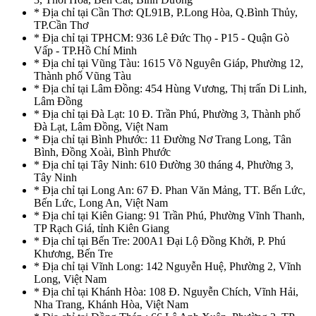
* Địa chỉ tại Cần Thơ: QL91B, P.Long Hòa, Q.Bình Thủy,
TP.Cần Thơ
* Địa chỉ tại TPHCM: 936 Lê Đức Thọ - P15 - Quận Gò
Vấp - TP.Hồ Chí Minh
* Địa chỉ tại Vũng Tàu: 1615 Võ Nguyên Giáp, Phường 12,
Thành phố Vũng Tàu
* Địa chỉ tại Lâm Đồng: 454 Hùng Vương, Thị trấn Di Linh,
Lâm Đồng
* Địa chỉ tại Đà Lạt: 10 Đ. Trần Phú, Phường 3, Thành phố
Đà Lạt, Lâm Đồng, Việt Nam
* Địa chỉ tại Bình Phước: 11 Đường Nơ Trang Long, Tân
Bình, Đồng Xoài, Bình Phước
* Địa chỉ tại Tây Ninh: 610 Đường 30 tháng 4, Phường 3,
Tây Ninh
* Địa chỉ tại Long An: 67 Đ. Phan Văn Mảng, TT. Bến Lức,
Bến Lức, Long An, Việt Nam
* Địa chỉ tại Kiên Giang: 91 Trần Phú, Phường Vĩnh Thanh,
TP Rạch Giá, tỉnh Kiên Giang
* Địa chỉ tại Bến Tre: 200A1 Đại Lộ Đồng Khởi, P. Phú
Khương, Bến Tre
* Địa chỉ tại Vĩnh Long: 142 Nguyễn Huệ, Phường 2, Vĩnh
Long, Việt Nam
* Địa chỉ tại Khánh Hòa: 108 Đ. Nguyễn Chích, Vĩnh Hải,
Nha Trang, Khánh Hòa, Việt Nam