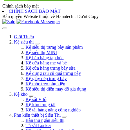
Chính sách bảo mật
CHÍNH SÁCH BẢO MẬT
Bản quyền Website thuộc về Hanatech - Do'nt Copy
Giới Thiệu
Kệ siêu thị
Kệ siêu thị trưng bày sản phẩm
Kệ siêu thị MINI
Kệ bán hàng tạp hóa
Kệ cửa hàng mẹ và bé
Kệ cửa hàng trưng bày sữa
Kệ đựng rau củ quả trưng bày
Kệ giày dép trưng bày
Kệ móc treo phụ kiện
Kệ siêu thị điện máy đồ gia dụng
Kệ kho
Kệ sắt V lỗ
Kệ kho trung tải
Kệ tải hàng nặng công nghiệp
Phụ kiện thiết bị Siêu Thị
Bàn thu ngân siêu thị
Tủ sắt Locker