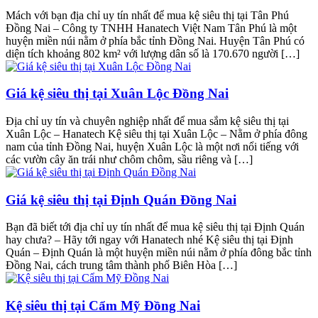
Mách với bạn địa chỉ uy tín nhất để mua kệ siêu thị tại Tân Phú
Đồng Nai – Công ty TNHH Hanatech Việt Nam Tân Phú là một
huyện miền núi nằm ở phía bắc tỉnh Đồng Nai. Huyện Tân Phú có
diện tích khoảng 802 km² với lượng dân số là 170.670 người […]
Giá kệ siêu thị tại Xuân Lộc Đồng Nai
Địa chỉ uy tín và chuyên nghiệp nhất để mua sắm kệ siêu thị tại
Xuân Lộc – Hanatech Kệ siêu thị tại Xuân Lộc – Nằm ở phía đông
nam của tỉnh Đồng Nai, huyện Xuân Lộc là một nơi nổi tiếng với
các vườn cây ăn trái như chôm chôm, sầu riêng và […]
Giá kệ siêu thị tại Định Quán Đồng Nai
Bạn đã biết tới địa chỉ uy tín nhất để mua kệ siêu thị tại Định Quán
hay chưa? – Hãy tới ngay với Hanatech nhé Kệ siêu thị tại Định
Quán – Định Quán là một huyện miền núi nằm ở phía đông bắc tỉnh
Đồng Nai, cách trung tâm thành phố Biên Hòa […]
Kệ siêu thị tại Cẩm Mỹ Đồng Nai