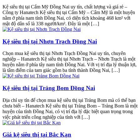
Kệ siêu thị tại Cẩm Mỹ Đồng Nai uy tín, chất lượng và giá rẻ –
Công ty Hanatech Kệ siêu thị tại Cẩm Mỹ – Cẩm Mỹ là một huyện
nằm ở phía nam tỉnh Đồng Nai, có diện tích khoảng 468 km² với
mật độ dân số là 338 người/km². Đây là một […]
Kệ siêu thị tại Nhơn Trạch Đồng Nai
Chọn mua kệ siêu thị tại Nhơn Trạch Đồng Nai uy tín, chuyên
nghiệp – Hanatech Kệ siêu thị tại Nhơn Trạch – Nhơn Trạch là một
huyện nằm ở phía tây nam tỉnh Đồng Nai. Với vị trí địa lý thuận lợi,
là tâm điểm của tam giác gồm ba tỉnh thành Đồng Nai, […]
Kệ siêu thị tại Trảng Bom Đồng Nai
Địa chỉ uy tín để chọn mua kệ siêu thị tại Trảng Bom mà có thể bạn
chưa biết – Hanatech Kệ siêu thị tại Trảng Bom – Trảng Bom là một
huyện của tỉnh Đồng Nai, có vị trí địa lý đặc biệt quan trọng trong
việc phát triển công nghiệp của tỉnh với […]
Giá kệ siêu thị tại Bắc Kạn