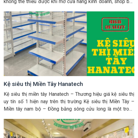
không thể thiếu được khi mở cửa hàng kinh doanh, shop bán
hàng hiện nay. Đây là công cụ hỗ trợ tối ưu bán hàng và nâng
tầm thương hiệu […]
Kệ siêu thị Miền Tây Hanatech
Kệ siêu thị miền tây Hanatech – Thương hiệu giá kệ siêu thị
uy tín số 1 hiện nay trên thị trường Kệ siêu thị Miền Tây –
Miền tây nam bộ – Đồng bằng sông cửu long là một trong
những vùng kinh tế trọng điểm của phía nam, nơi đây tập
trung nhiều […]