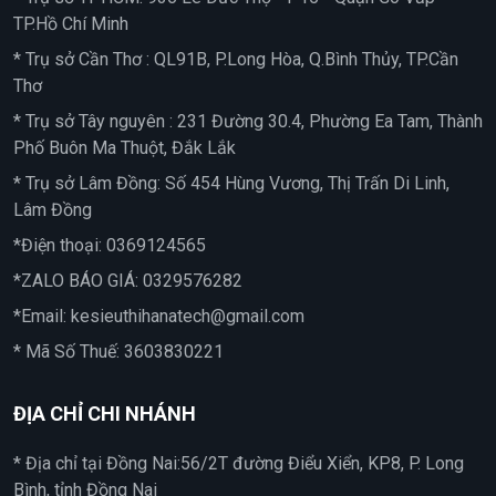
TP.Hồ Chí Minh
* Trụ sở Cần Thơ : QL91B, P.Long Hòa, Q.Bình Thủy, TP.Cần
Thơ
* Trụ sở Tây nguyên : 231 Đường 30.4, Phường Ea Tam, Thành
Phố Buôn Ma Thuột, Đắk Lắk
* Trụ sở Lâm Đồng: Số 454 Hùng Vương, Thị Trấn Di Linh,
Lâm Đồng
*Điện thoại:
0369124565
*ZALO BÁO GIÁ:
0329576282
*Email:
kesieuthihanatech@gmail.com
* Mã Số Thuế: 3603830221
ĐỊA CHỈ CHI NHÁNH
* Địa chỉ tại Đồng Nai:56/2T đường Điểu Xiển, KP8, P. Long
Bình, tỉnh Đồng Nai