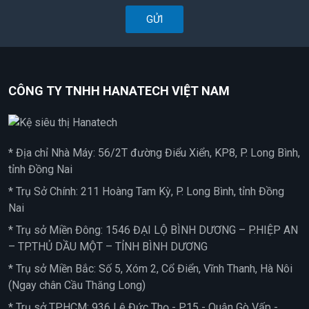
GỬI
CÔNG TY TNHH HANATECH VIỆT NAM
* Địa chỉ Nhà Máy: 56/2T đường Điểu Xiển, KP8, P. Long Bình,
tỉnh Đồng Nai
* Trụ Sở Chính: 211 Hoàng Tam Kỳ, P. Long Bình, tỉnh Đồng
Nai
* Trụ sở Miền Đông: 1546 ĐẠI LỘ BÌNH DƯƠNG – P.HIỆP AN
– TP.THỦ DẦU MỘT – TỈNH BÌNH DƯƠNG
* Trụ sở Miền Bắc: Số 5, Xóm 2, Cổ Điển, Vĩnh Thanh, Hà Nôi
(Ngay chân Cầu Thăng Long)
* Trụ sở TPHCM: 936 Lê Đức Thọ - P15 - Quận Gò Vấp -