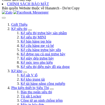
CHÍNH SÁCH BẢO MẬT
Bản quyền Website thuộc về Hanatech - Do'nt Copy
Giới Thiệu
Kệ siêu thị
Kệ siêu thị trưng bày sản phẩm
Kệ siêu thị MINI
Kệ bán hàng tạp hóa
Kệ cửa hàng mẹ và bé
Kệ cửa hàng trưng bày sữa
Kệ đựng rau củ quả trưng bày
Kệ giày dép trưng bày
Kệ móc treo phụ kiện
Kệ siêu thị điện máy đồ gia dụng
Kệ kho
Kệ sắt V lỗ
Kệ kho trung tải
Kệ tải hàng nặng công nghiệp
Phụ kiện thiết bị Siêu Thị
Bàn thu ngân siêu thị
Tủ sắt Locker
Công từ an ninh chống trộm
Máy in hóa đơn