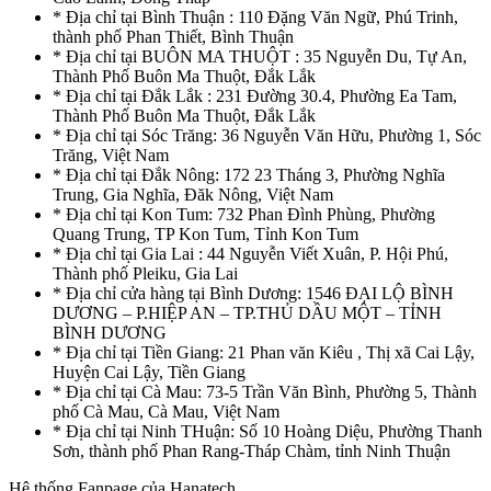
* Địa chỉ tại Bình Thuận : 110 Đặng Văn Ngữ, Phú Trinh,
thành phố Phan Thiết, Bình Thuận
* Địa chỉ tại BUÔN MA THUỘT : 35 Nguyễn Du, Tự An,
Thành Phố Buôn Ma Thuột, Đắk Lắk
* Địa chỉ tại Đắk Lắk : 231 Đường 30.4, Phường Ea Tam,
Thành Phố Buôn Ma Thuột, Đắk Lắk
* Địa chỉ tại Sóc Trăng: 36 Nguyễn Văn Hữu, Phường 1, Sóc
Trăng, Việt Nam
* Địa chỉ tại Đắk Nông: 172 23 Tháng 3, Phường Nghĩa
Trung, Gia Nghĩa, Đăk Nông, Việt Nam
* Địa chỉ tại Kon Tum: 732 Phan Đình Phùng, Phường
Quang Trung, TP Kon Tum, Tỉnh Kon Tum
* Địa chỉ tại Gia Lai : 44 Nguyễn Viết Xuân, P. Hội Phú,
Thành phố Pleiku, Gia Lai
* Địa chỉ cửa hàng tại Bình Dương: 1546 ĐẠI LỘ BÌNH
DƯƠNG – P.HIỆP AN – TP.THỦ DẦU MỘT – TỈNH
BÌNH DƯƠNG
* Địa chỉ tại Tiền Giang: 21 Phan văn Kiêu , Thị xã Cai Lậy,
Huyện Cai Lậy, Tiền Giang
* Địa chỉ tại Cà Mau: 73-5 Trần Văn Bình, Phường 5, Thành
phố Cà Mau, Cà Mau, Việt Nam
* Địa chỉ tại Ninh THuận: Số 10 Hoàng Diệu, Phường Thanh
Sơn, thành phố Phan Rang-Tháp Chàm, tỉnh Ninh Thuận
Hệ thống Fanpage của Hanatech