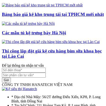
Bảng báo giá kệ kho trung tải tại TPHCM mới nhất
Các mẫu tủ kệ trưng bày Hà Nội
Thi công lắp đặt giá kệ cửa hàng bỉm sữa khoa học
tại Lào Cai
Để lại thông tin nhận tư vấn
Gửi
CÔNG TY TNHH HANATECH VIỆT NAM
* Địa chỉ Nhà Máy: 56/2T đường Điểu Xiển, KP8, P. Long
Bình, tỉnh Đồng Nai
* Trụ Sở Chính: 211 Hoàng Tam Kỳ, P. Long Bình, tỉnh