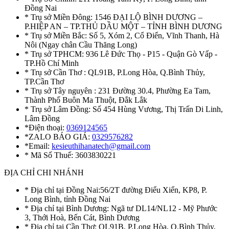
Đồng Nai
* Trụ sở Miền Đông: 1546 ĐẠI LỘ BÌNH DƯƠNG –
P.HIỆP AN – TP.THỦ DẦU MỘT – TỈNH BÌNH DƯƠNG
* Trụ sở Miền Bắc: Số 5, Xóm 2, Cổ Điển, Vĩnh Thanh, Hà
Nôi (Ngay chân Cầu Thăng Long)
* Trụ sở TPHCM: 936 Lê Đức Thọ - P15 - Quận Gò Vấp -
TP.Hồ Chí Minh
* Trụ sở Cần Thơ : QL91B, P.Long Hòa, Q.Bình Thủy,
TP.Cần Thơ
* Trụ sở Tây nguyên : 231 Đường 30.4, Phường Ea Tam,
Thành Phố Buôn Ma Thuột, Đắk Lắk
* Trụ sở Lâm Đồng: Số 454 Hùng Vương, Thị Trấn Di Linh,
Lâm Đồng
*Điện thoại:
0369124565
*ZALO BÁO GIÁ:
0329576282
*Email:
kesieuthihanatech@gmail.com
* Mã Số Thuế: 3603830221
ĐỊA CHỈ CHI NHÁNH
* Địa chỉ tại Đồng Nai:56/2T đường Điểu Xiển, KP8, P.
Long Bình, tỉnh Đồng Nai
* Địa chỉ tại Bình Dương: Ngã tư DL14/NL12 - Mỹ Phước
3, Thới Hoà, Bến Cát, Bình Dương
* Địa chỉ tại Cần Thơ: QL91B, P.Long Hòa, Q.Bình Thủy,