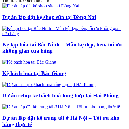
Tin tức được xem nhiều nhất
Dự án lắp đặt kệ shop sữa tại Đồng Nai
Kệ tạp hóa tại Bắc Ninh – Mẫu kệ đẹp, bền, tối ưu
không gian cửa hàng
Kệ bách hoá tại Bắc Giang
Dự án setup kệ bách hoá tổng hợp tại Hải Phòng
Dự án lắp đặt kệ trung tải ở Hà Nội – Tối ưu kho
hàng thực tế