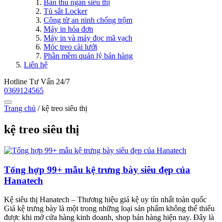
Bàn thu ngân siêu thị
Tủ sắt Locker
Công từ an ninh chống trộm
Máy in hóa đơn
Máy in và máy đọc mã vạch
Móc treo cài lưới
Phần mềm quản lý bán hàng
Liên hệ
Hotline Tư Vấn 24/7
0369124565
Trang chủ
/
kệ treo siêu thị
kệ treo siêu thị
Tổng hợp 99+ mẫu kệ trưng bày siêu đẹp của
Hanatech
Kệ siêu thị Hanatech – Thương hiệu giá kệ uy tín nhất toàn quốc
Giá kệ trưng bày là một trong những loại sản phẩm không thể thiếu
được khi mở cửa hàng kinh doanh, shop bán hàng hiện nay. Đây là