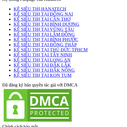
KỆ SIÊU THỊ HANATECH
KỆ SIÊU THỊ TẠI ĐỒNG NAI
KỆ SIÊU THỊ TẠI CẦN THƠ
KỆ SIÊU THỊ TẠI BÌNH DƯƠNG
KỆ SIÊU THỊ TẠI VŨNG TÀU
KỆ SIÊU THỊ TẠI LÂM ĐỒNG
KỆ SIÊU THỊ TẠI BÌNH PHƯỚC
KỆ SIÊU THỊ TẠI ĐỒNG THÁP
KỆ SIÊU THỊ TẠI THỦ ĐỨC TPHCM
KỆ SIÊU THỊ TẠI TÂY NINH
KỆ SIÊU THỊ TẠI LONG AN
KỆ SIÊU THỊ TẠI ĐẮK LẮK
KỆ SIÊU THỊ TẠI ĐẮK NÔNG
KỆ SIÊU THỊ TẠI KON TUM
Đã đăng ký bản quyền tác giả với DMCA
Chính sách bảo mật