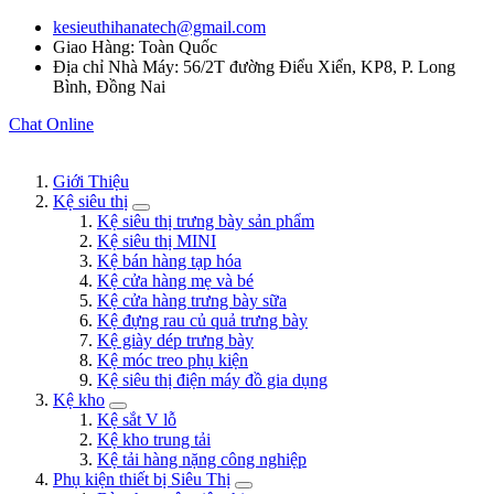
kesieuthihanatech@gmail.com
Giao Hàng: Toàn Quốc
Địa chỉ Nhà Máy: 56/2T đường Điểu Xiển, KP8, P. Long
Bình, Đồng Nai
Chat Online
Giới Thiệu
Kệ siêu thị
Kệ siêu thị trưng bày sản phẩm
Kệ siêu thị MINI
Kệ bán hàng tạp hóa
Kệ cửa hàng mẹ và bé
Kệ cửa hàng trưng bày sữa
Kệ đựng rau củ quả trưng bày
Kệ giày dép trưng bày
Kệ móc treo phụ kiện
Kệ siêu thị điện máy đồ gia dụng
Kệ kho
Kệ sắt V lỗ
Kệ kho trung tải
Kệ tải hàng nặng công nghiệp
Phụ kiện thiết bị Siêu Thị