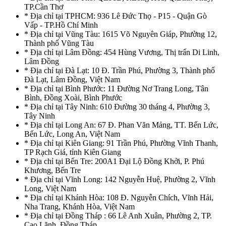
TP.Cần Thơ
* Địa chỉ tại TPHCM: 936 Lê Đức Thọ - P15 - Quận Gò
Vấp - TP.Hồ Chí Minh
* Địa chỉ tại Vũng Tàu: 1615 Võ Nguyên Giáp, Phường 12,
Thành phố Vũng Tàu
* Địa chỉ tại Lâm Đồng: 454 Hùng Vương, Thị trấn Di Linh,
Lâm Đồng
* Địa chỉ tại Đà Lạt: 10 Đ. Trần Phú, Phường 3, Thành phố
Đà Lạt, Lâm Đồng, Việt Nam
* Địa chỉ tại Bình Phước: 11 Đường Nơ Trang Long, Tân
Bình, Đồng Xoài, Bình Phước
* Địa chỉ tại Tây Ninh: 610 Đường 30 tháng 4, Phường 3,
Tây Ninh
* Địa chỉ tại Long An: 67 Đ. Phan Văn Mảng, TT. Bến Lức,
Bến Lức, Long An, Việt Nam
* Địa chỉ tại Kiên Giang: 91 Trần Phú, Phường Vĩnh Thanh,
TP Rạch Giá, tỉnh Kiên Giang
* Địa chỉ tại Bến Tre: 200A1 Đại Lộ Đồng Khởi, P. Phú
Khương, Bến Tre
* Địa chỉ tại Vĩnh Long: 142 Nguyễn Huệ, Phường 2, Vĩnh
Long, Việt Nam
* Địa chỉ tại Khánh Hòa: 108 Đ. Nguyễn Chích, Vĩnh Hải,
Nha Trang, Khánh Hòa, Việt Nam
* Địa chỉ tại Đồng Tháp : 66 Lê Anh Xuân, Phường 2, TP.
Cao Lãnh, Đồng Tháp