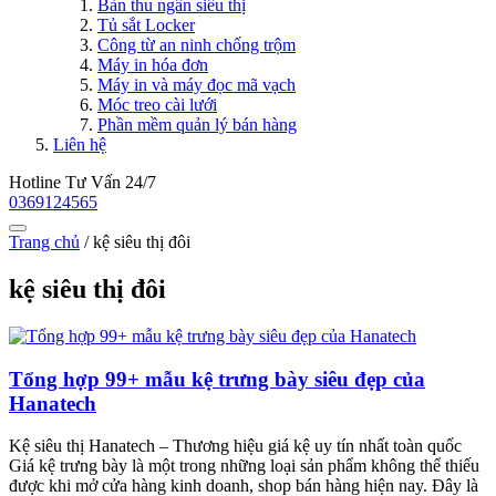
Bàn thu ngân siêu thị
Tủ sắt Locker
Công từ an ninh chống trộm
Máy in hóa đơn
Máy in và máy đọc mã vạch
Móc treo cài lưới
Phần mềm quản lý bán hàng
Liên hệ
Hotline Tư Vấn 24/7
0369124565
Trang chủ
/
kệ siêu thị đôi
kệ siêu thị đôi
Tổng hợp 99+ mẫu kệ trưng bày siêu đẹp của
Hanatech
Kệ siêu thị Hanatech – Thương hiệu giá kệ uy tín nhất toàn quốc
Giá kệ trưng bày là một trong những loại sản phẩm không thể thiếu
được khi mở cửa hàng kinh doanh, shop bán hàng hiện nay. Đây là