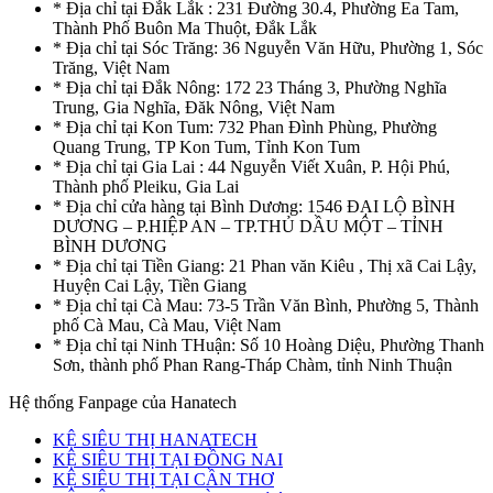
* Địa chỉ tại Đắk Lắk : 231 Đường 30.4, Phường Ea Tam,
Thành Phố Buôn Ma Thuột, Đắk Lắk
* Địa chỉ tại Sóc Trăng: 36 Nguyễn Văn Hữu, Phường 1, Sóc
Trăng, Việt Nam
* Địa chỉ tại Đắk Nông: 172 23 Tháng 3, Phường Nghĩa
Trung, Gia Nghĩa, Đăk Nông, Việt Nam
* Địa chỉ tại Kon Tum: 732 Phan Đình Phùng, Phường
Quang Trung, TP Kon Tum, Tỉnh Kon Tum
* Địa chỉ tại Gia Lai : 44 Nguyễn Viết Xuân, P. Hội Phú,
Thành phố Pleiku, Gia Lai
* Địa chỉ cửa hàng tại Bình Dương: 1546 ĐẠI LỘ BÌNH
DƯƠNG – P.HIỆP AN – TP.THỦ DẦU MỘT – TỈNH
BÌNH DƯƠNG
* Địa chỉ tại Tiền Giang: 21 Phan văn Kiêu , Thị xã Cai Lậy,
Huyện Cai Lậy, Tiền Giang
* Địa chỉ tại Cà Mau: 73-5 Trần Văn Bình, Phường 5, Thành
phố Cà Mau, Cà Mau, Việt Nam
* Địa chỉ tại Ninh THuận: Số 10 Hoàng Diệu, Phường Thanh
Sơn, thành phố Phan Rang-Tháp Chàm, tỉnh Ninh Thuận
Hệ thống Fanpage của Hanatech
KỆ SIÊU THỊ HANATECH
KỆ SIÊU THỊ TẠI ĐỒNG NAI
KỆ SIÊU THỊ TẠI CẦN THƠ