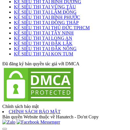
KỆ SIÊU THỊ TẠI BÌNH DƯƠNG
KỆ SIÊU THỊ TẠI VŨNG TÀU
KỆ SIÊU THỊ TẠI LÂM ĐỒNG
KỆ SIÊU THỊ TẠI BÌNH PHƯỚC
KỆ SIÊU THỊ TẠI ĐỒNG THÁP
KỆ SIÊU THỊ TẠI THỦ ĐỨC TPHCM
KỆ SIÊU THỊ TẠI TÂY NINH
KỆ SIÊU THỊ TẠI LONG AN
KỆ SIÊU THỊ TẠI ĐẮK LẮK
KỆ SIÊU THỊ TẠI ĐẮK NÔNG
KỆ SIÊU THỊ TẠI KON TUM
Đã đăng ký bản quyền tác giả với DMCA
Chính sách bảo mật
CHÍNH SÁCH BẢO MẬT
Bản quyền Website thuộc về Hanatech - Do'nt Copy