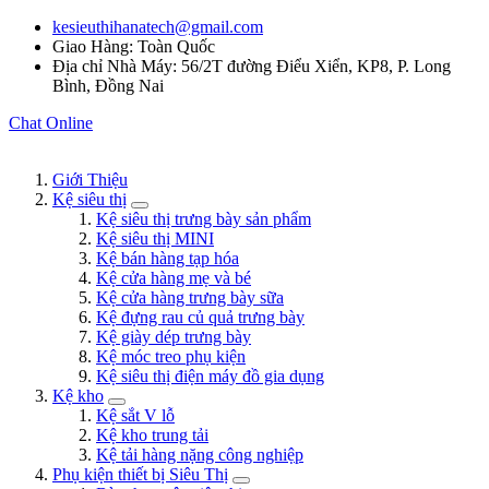
kesieuthihanatech@gmail.com
Giao Hàng: Toàn Quốc
Địa chỉ Nhà Máy: 56/2T đường Điểu Xiển, KP8, P. Long
Bình, Đồng Nai
Chat Online
Giới Thiệu
Kệ siêu thị
Kệ siêu thị trưng bày sản phẩm
Kệ siêu thị MINI
Kệ bán hàng tạp hóa
Kệ cửa hàng mẹ và bé
Kệ cửa hàng trưng bày sữa
Kệ đựng rau củ quả trưng bày
Kệ giày dép trưng bày
Kệ móc treo phụ kiện
Kệ siêu thị điện máy đồ gia dụng
Kệ kho
Kệ sắt V lỗ
Kệ kho trung tải
Kệ tải hàng nặng công nghiệp
Phụ kiện thiết bị Siêu Thị