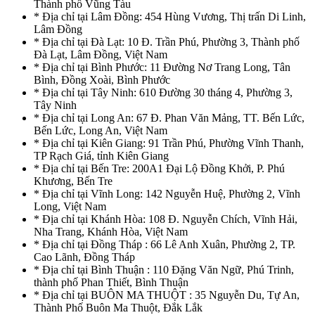
Thành phố Vũng Tàu
* Địa chỉ tại Lâm Đồng: 454 Hùng Vương, Thị trấn Di Linh,
Lâm Đồng
* Địa chỉ tại Đà Lạt: 10 Đ. Trần Phú, Phường 3, Thành phố
Đà Lạt, Lâm Đồng, Việt Nam
* Địa chỉ tại Bình Phước: 11 Đường Nơ Trang Long, Tân
Bình, Đồng Xoài, Bình Phước
* Địa chỉ tại Tây Ninh: 610 Đường 30 tháng 4, Phường 3,
Tây Ninh
* Địa chỉ tại Long An: 67 Đ. Phan Văn Mảng, TT. Bến Lức,
Bến Lức, Long An, Việt Nam
* Địa chỉ tại Kiên Giang: 91 Trần Phú, Phường Vĩnh Thanh,
TP Rạch Giá, tỉnh Kiên Giang
* Địa chỉ tại Bến Tre: 200A1 Đại Lộ Đồng Khởi, P. Phú
Khương, Bến Tre
* Địa chỉ tại Vĩnh Long: 142 Nguyễn Huệ, Phường 2, Vĩnh
Long, Việt Nam
* Địa chỉ tại Khánh Hòa: 108 Đ. Nguyễn Chích, Vĩnh Hải,
Nha Trang, Khánh Hòa, Việt Nam
* Địa chỉ tại Đồng Tháp : 66 Lê Anh Xuân, Phường 2, TP.
Cao Lãnh, Đồng Tháp
* Địa chỉ tại Bình Thuận : 110 Đặng Văn Ngữ, Phú Trinh,
thành phố Phan Thiết, Bình Thuận
* Địa chỉ tại BUÔN MA THUỘT : 35 Nguyễn Du, Tự An,
Thành Phố Buôn Ma Thuột, Đắk Lắk