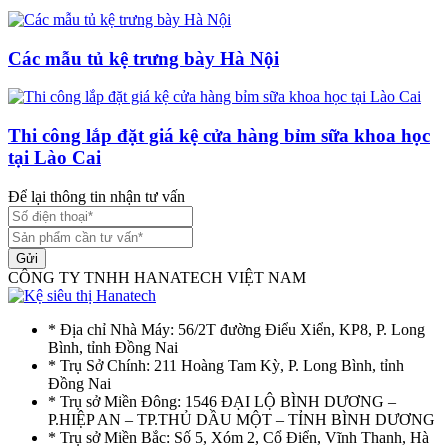
Các mẫu tủ kệ trưng bày Hà Nội
Thi công lắp đặt giá kệ cửa hàng bỉm sữa khoa học
tại Lào Cai
Để lại thông tin nhận tư vấn
Gửi
CÔNG TY TNHH HANATECH VIỆT NAM
* Địa chỉ Nhà Máy: 56/2T đường Điểu Xiển, KP8, P. Long
Bình, tỉnh Đồng Nai
* Trụ Sở Chính: 211 Hoàng Tam Kỳ, P. Long Bình, tỉnh
Đồng Nai
* Trụ sở Miền Đông: 1546 ĐẠI LỘ BÌNH DƯƠNG –
P.HIỆP AN – TP.THỦ DẦU MỘT – TỈNH BÌNH DƯƠNG
* Trụ sở Miền Bắc: Số 5, Xóm 2, Cổ Điển, Vĩnh Thanh, Hà