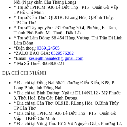
Nôi (Ngay chân Cầu Thăng Long)
* Trụ sở TPHCM: 936 Lê Đức Thọ - P15 - Quận Gò Vấp -
TP.Hồ Chí Minh
* Trụ sở Cần Thơ : QL91B, P.Long Hòa, Q.Bình Thủy,
TP.Cần Thơ
* Trụ sở Tây nguyên : 231 Đường 30.4, Phường Ea Tam,
Thành Phố Buôn Ma Thuột, Đắk Lắk
* Trụ sở Lâm Đồng: Số 454 Hùng Vương, Thị Trấn Di Linh,
Lâm Đồng
*Điện thoại:
0369124565
*ZALO BÁO GIÁ:
0329576282
*Email:
kesieuthihanatech@gmail.com
* Mã Số Thuế: 3603830221
ĐỊA CHỈ CHI NHÁNH
* Địa chỉ tại Đồng Nai:56/2T đường Điểu Xiển, KP8, P.
Long Bình, tỉnh Đồng Nai
* Địa chỉ tại Bình Dương: Ngã tư DL14/NL12 - Mỹ Phước
3, Thới Hoà, Bến Cát, Bình Dương
* Địa chỉ tại Cần Thơ: QL91B, P.Long Hòa, Q.Bình Thủy,
TP.Cần Thơ
* Địa chỉ tại TPHCM: 936 Lê Đức Thọ - P15 - Quận Gò
Vấp - TP.Hồ Chí Minh
* Địa chỉ tại Vũng Tàu: 1615 Võ Nguyên Giáp, Phường 12,