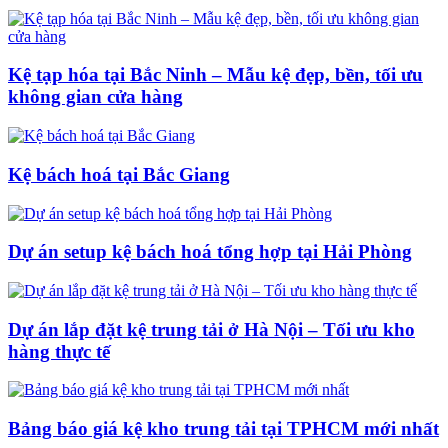
Kệ tạp hóa tại Bắc Ninh – Mẫu kệ đẹp, bền, tối ưu
không gian cửa hàng
Kệ bách hoá tại Bắc Giang
Dự án setup kệ bách hoá tổng hợp tại Hải Phòng
Dự án lắp đặt kệ trung tải ở Hà Nội – Tối ưu kho
hàng thực tế
Bảng báo giá kệ kho trung tải tại TPHCM mới nhất