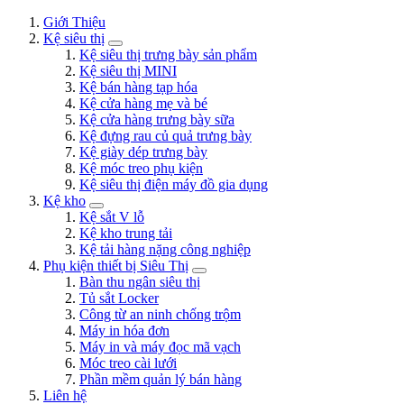
Giới Thiệu
Kệ siêu thị
Kệ siêu thị trưng bày sản phẩm
Kệ siêu thị MINI
Kệ bán hàng tạp hóa
Kệ cửa hàng mẹ và bé
Kệ cửa hàng trưng bày sữa
Kệ đựng rau củ quả trưng bày
Kệ giày dép trưng bày
Kệ móc treo phụ kiện
Kệ siêu thị điện máy đồ gia dụng
Kệ kho
Kệ sắt V lỗ
Kệ kho trung tải
Kệ tải hàng nặng công nghiệp
Phụ kiện thiết bị Siêu Thị
Bàn thu ngân siêu thị
Tủ sắt Locker
Công từ an ninh chống trộm
Máy in hóa đơn
Máy in và máy đọc mã vạch
Móc treo cài lưới
Phần mềm quản lý bán hàng
Liên hệ