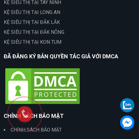
KỆ SIÊU THỊ TẠI TÂY NINH
KỆ SIÊU THỊ TẠI LONG AN
KỆ SIÊU THỊ TẠI ĐẮK LẮK
KỆ SIÊU THỊ TẠI ĐẮK NÔNG
KỆ SIÊU THỊ TẠI KON TUM
ĐÃ ĐĂNG KÝ BẢN QUYỀN TÁC GIẢ VỚI DMCA
CHÍNH SÁCH BẢO MẬT
CHÍNH SÁCH BẢO MẬT