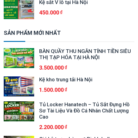
Kệ sắt V lỗ tại Hà Nội
450.000
SẢN PHẨM MỚI NHẤT
BÀN QUẦY THU NGÂN TÍNH TIỀN SIÊU
THỊ TẠP HÓA TẠI HÀ NỘI
3.500.000
Kệ kho trung tải Hà Nội
1.500.000
Tủ Locker Hanatech – Tủ Sắt Đựng Hồ
Sơ Tài Liệu Và Đồ Cá Nhân Chất Lượng
Cao
2.200.000