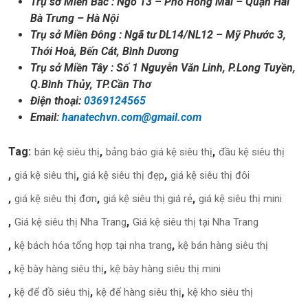
Trụ sở Miền Bắc : Ngõ 13 – Phố Hồng Mai – Quận Hai
Bà Trưng – Hà Nội
Trụ sở Miền Đông : Ngã tư DL14/NL12 – Mỹ Phước 3,
Thới Hoà, Bến Cát, Bình Dương
Trụ sở Miền Tây : Số 1 Nguyễn Văn Linh, P.Long Tuyền,
Q.Bình Thủy, TP.Cần Thơ
Điện thoại:
0369124565
Email:
hanatechvn.com@gmail.com
Tag:
bán kệ siêu thị
bảng báo giá kệ siêu thị
đầu kệ siêu thị
giá kệ siêu thị
giá kệ siêu thị đẹp
giá kệ siêu thị đôi
giá kệ siêu thị đơn
giá kệ siêu thị giá rẻ
giá kệ siêu thị mini
Giá kệ siêu thị Nha Trang
Giá kệ siêu thị tại Nha Trang
kệ bách hóa tổng hợp tại nha trang
kệ bán hàng siêu thị
kệ bày hàng siêu thị
kệ bày hàng siêu thị mini
kệ để đồ siêu thị
kệ để hàng siêu thị
kệ kho siêu thị