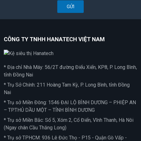
GỬI
CÔNG TY TNHH HANATECH VIỆT NAM
* Địa chỉ Nhà Máy: 56/2T đường Điểu Xiển, KP8, P. Long Bình,
tỉnh Đồng Nai
* Trụ Sở Chính: 211 Hoàng Tam Kỳ, P. Long Bình, tỉnh Đồng
Nai
* Trụ sở Miền Đông: 1546 ĐẠI LỘ BÌNH DƯƠNG – P.HIỆP AN
– TP.THỦ DẦU MỘT – TỈNH BÌNH DƯƠNG
* Trụ sở Miền Bắc: Số 5, Xóm 2, Cổ Điển, Vĩnh Thanh, Hà Nôi
(Ngay chân Cầu Thăng Long)
* Trụ sở TPHCM: 936 Lê Đức Thọ - P15 - Quận Gò Vấp -