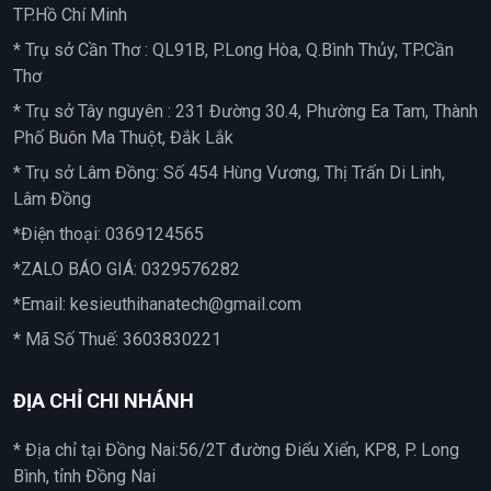
TP.Hồ Chí Minh
* Trụ sở Cần Thơ : QL91B, P.Long Hòa, Q.Bình Thủy, TP.Cần
Thơ
* Trụ sở Tây nguyên : 231 Đường 30.4, Phường Ea Tam, Thành
Phố Buôn Ma Thuột, Đắk Lắk
* Trụ sở Lâm Đồng: Số 454 Hùng Vương, Thị Trấn Di Linh,
Lâm Đồng
*Điện thoại:
0369124565
*ZALO BÁO GIÁ:
0329576282
*Email:
kesieuthihanatech@gmail.com
* Mã Số Thuế: 3603830221
ĐỊA CHỈ CHI NHÁNH
* Địa chỉ tại Đồng Nai:56/2T đường Điểu Xiển, KP8, P. Long
Bình, tỉnh Đồng Nai