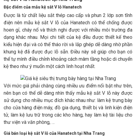
Đặc điểm của mẫu kệ sắt V lỗ Hanatech
Được là từ chất liệu sắt thép cao cấp và phun 2 lớp sơn tĩnh
điện nên mẫu kệ sắt V lỗ của Hanatech có thể chống được
hoen gỉ, cháy nổ và thích nghi được với nhiều môi trường đa
dạng khác nhau. Mọi chi tiết của kệ đều được thiết kế theo
kiểu hiện đại và có thể tháo rời và lắp ghép dễ dàng nhờ phần
khung kệ đã được đục lỗ sẵn. Điều này sẽ giúp cho bạn có
thể tự mình điều chỉnh khoảng cách mâm tầng hoặc di chuyển
kệ theo như ý muốn một cách linh hoạt nhất.
Với mức giá phải chăng cùng nhiều ưu điểm nổi bật như trên,
nên bạn có thể dễ dàng nhìn thấy mẫu kệ sắt V lỗ này được
sử dụng cho nhiều mục đích khác nhau như: làm kệ trưng bày
cho cửa hàng điện máy, đồ gia dụng, thiết bị và linh kiện điện
tử, làm kệ lưu trữ trong các kho hàng, hay làm kệ tài liệu cho
thư viện và văn phòng, …
Giá bán loại kệ sắt V lỗ của Hanatech tại Nha Trang