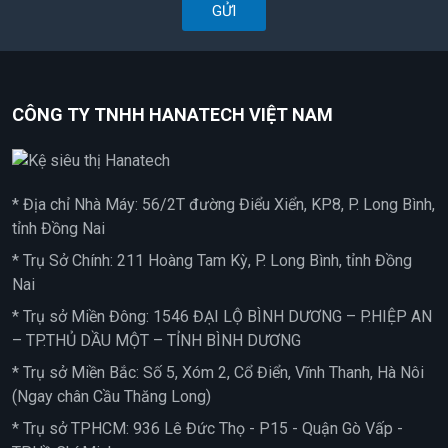
GỬI
CÔNG TY TNHH HANATECH VIỆT NAM
* Địa chỉ Nhà Máy: 56/2T đường Điểu Xiển, KP8, P. Long Bình,
tỉnh Đồng Nai
* Trụ Sở Chính: 211 Hoàng Tam Kỳ, P. Long Bình, tỉnh Đồng
Nai
* Trụ sở Miền Đông: 1546 ĐẠI LỘ BÌNH DƯƠNG – P.HIỆP AN
– TP.THỦ DẦU MỘT – TỈNH BÌNH DƯƠNG
* Trụ sở Miền Bắc: Số 5, Xóm 2, Cổ Điển, Vĩnh Thanh, Hà Nôi
(Ngay chân Cầu Thăng Long)
* Trụ sở TPHCM: 936 Lê Đức Thọ - P15 - Quận Gò Vấp -