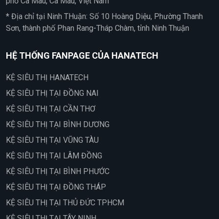
phố Cà Mau, Cà Mau, Việt Nam
* Địa chỉ tại Ninh THuận: Số 10 Hoàng Diệu, Phường Thanh
Sơn, thành phố Phan Rang-Tháp Chàm, tỉnh Ninh Thuận
HỆ THỐNG FANPAGE CỦA HANATECH
KỆ SIÊU THỊ HANATECH
KỆ SIÊU THỊ TẠI ĐỒNG NAI
KỆ SIÊU THỊ TẠI CẦN THƠ
KỆ SIÊU THỊ TẠI BÌNH DƯƠNG
KỆ SIÊU THỊ TẠI VŨNG TÀU
KỆ SIÊU THỊ TẠI LÂM ĐỒNG
KỆ SIÊU THỊ TẠI BÌNH PHƯỚC
KỆ SIÊU THỊ TẠI ĐỒNG THÁP
KỆ SIÊU THỊ TẠI THỦ ĐỨC TPHCM
KỆ SIÊU THỊ TẠI TÂY NINH