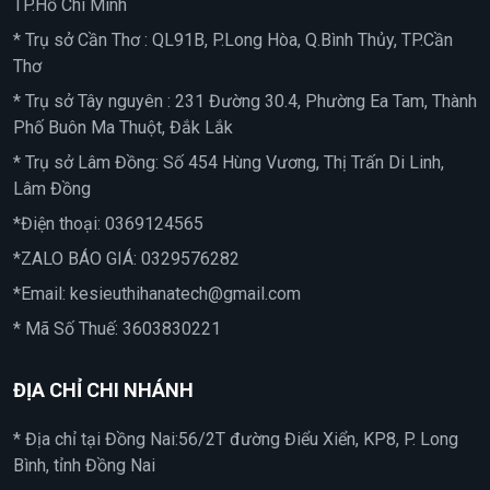
TP.Hồ Chí Minh
* Trụ sở Cần Thơ : QL91B, P.Long Hòa, Q.Bình Thủy, TP.Cần
Thơ
* Trụ sở Tây nguyên : 231 Đường 30.4, Phường Ea Tam, Thành
Phố Buôn Ma Thuột, Đắk Lắk
* Trụ sở Lâm Đồng: Số 454 Hùng Vương, Thị Trấn Di Linh,
Lâm Đồng
*Điện thoại:
0369124565
*ZALO BÁO GIÁ:
0329576282
*Email:
kesieuthihanatech@gmail.com
* Mã Số Thuế: 3603830221
ĐỊA CHỈ CHI NHÁNH
* Địa chỉ tại Đồng Nai:56/2T đường Điểu Xiển, KP8, P. Long
Bình, tỉnh Đồng Nai