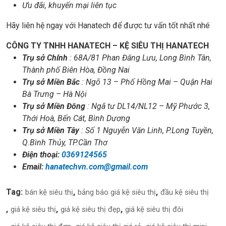
Ưu đãi, khuyến mại liên tục
Hãy liên hệ ngay với Hanatech để được tư vấn tốt nhất nhé
CÔNG TY TNHH HANATECH – KỆ SIÊU THỊ HANATECH
Trụ sở Chính
: 68A/81 Phan Đăng Lưu, Long Bình Tân,
Thành phố Biên Hòa, Đồng Nai
Trụ sở Miền Bắc
: Ngõ 13 – Phố Hồng Mai – Quận Hai
Bà Trưng – Hà Nội
Trụ sở Miền Đông
: Ngã tư DL14/NL12 – Mỹ Phước 3,
Thới Hoà, Bến Cát, Bình Dương
Trụ sở Miền Tây
: Số 1 Nguyễn Văn Linh, P.Long Tuyền,
Q.Bình Thủy, TP.Cần Thơ
Điện thoại:
0369124565
Email:
hanatechvn.com@gmail.com
Tag:
bán kệ siêu thị
bảng báo giá kệ siêu thị
đầu kệ siêu thị
giá kệ siêu thị
giá kệ siêu thị đẹp
giá kệ siêu thị đôi