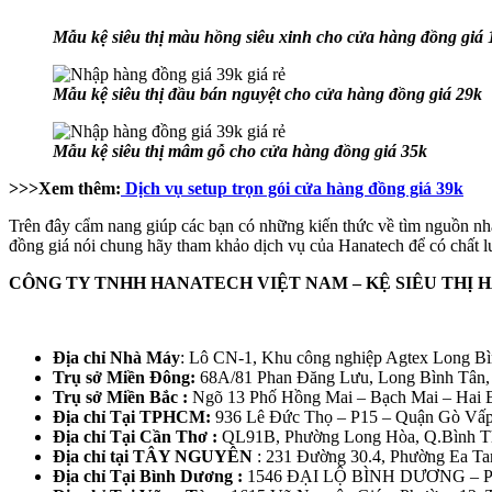
Mẫu kệ siêu thị màu hồng siêu xinh cho cửa hàng đồng giá 
Mẫu kệ siêu thị đầu bán nguyệt cho cửa hàng đồng giá 29k
Mẫu kệ siêu thị mâm gỗ cho cửa hàng đồng giá 35k
>>>Xem thêm:
Dịch vụ setup trọn gói cửa hàng đồng giá 39k
Trên đây cẩm nang giúp các bạn có những kiến thức về tìm nguồn nh
đồng giá nói chung hãy tham khảo dịch vụ của Hanatech để có chất lư
CÔNG TY TNHH HANATECH VIỆT NAM – KỆ SIÊU THỊ
Địa chỉ Nhà Máy
: Lô CN-1, Khu công nghiệp Agtex Long B
Trụ sở Miền Đông:
68A/81 Phan Đăng Lưu, Long Bình Tân,
Trụ sở Miền Bắc :
Ngõ 13 Phố Hồng Mai – Bạch Mai – Hai 
Địa chỉ Tại TPHCM:
936 Lê Đức Thọ – P15 – Quận Gò Vấp
Địa chỉ Tại Cần Thơ :
QL91B, Phường Long Hòa, Q.Bình Th
Địa chỉ tại TÂY NGUYÊN
: 231 Đường 30.4, Phường Ea T
Địa chỉ Tại Bình Dương :
1546 ĐẠI LỘ BÌNH DƯƠNG – 