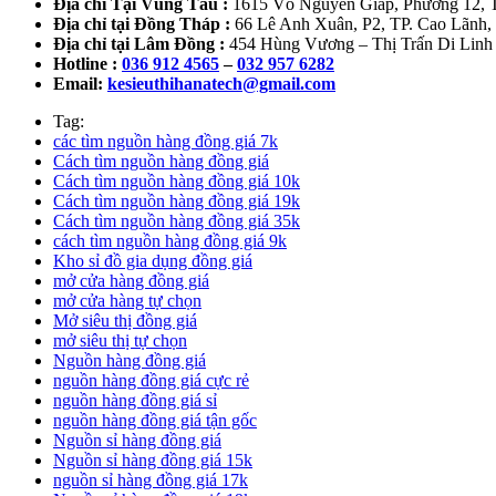
Địa chỉ Tại Vũng Tàu :
1615 Võ Nguyên Giáp, Phường 12, 
Địa chỉ tại Đồng Tháp :
66 Lê Anh Xuân, P2, TP. Cao Lãnh
Địa chỉ tại Lâm Đồng :
454 Hùng Vương – Thị Trấn Di Lin
Hotline :
036 912 4565
–
032 957 6282
Email:
kesieuthihanatech@gmail.com
Tag:
các tìm nguồn hàng đồng giá 7k
Cách tìm nguồn hàng đồng giá
Cách tìm nguồn hàng đồng giá 10k
Cách tìm nguồn hàng đồng giá 19k
Cách tìm nguồn hàng đồng giá 35k
cách tìm nguồn hàng đồng giá 9k
Kho sỉ đồ gia dụng đồng giá
mở cửa hàng đồng giá
mở cửa hàng tự chọn
Mở siêu thị đồng giá
mở siêu thị tự chọn
Nguồn hàng đồng giá
nguồn hàng đồng giá cực rẻ
nguồn hàng đồng giá sỉ
nguồn hàng đồng giá tận gốc
Nguồn sỉ hàng đồng giá
Nguồn sỉ hàng đồng giá 15k
nguồn sỉ hàng đồng giá 17k