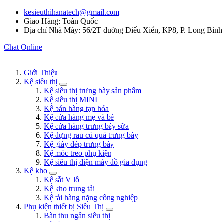
kesieuthihanatech@gmail.com
Giao Hàng: Toàn Quốc
Địa chỉ Nhà Máy: 56/2T đường Điểu Xiển, KP8, P. Long Bìn
Chat Online
Giới Thiệu
Kệ siêu thị
Kệ siêu thị trưng bày sản phẩm
Kệ siêu thị MINI
Kệ bán hàng tạp hóa
Kệ cửa hàng mẹ và bé
Kệ cửa hàng trưng bày sữa
Kệ đựng rau củ quả trưng bày
Kệ giày dép trưng bày
Kệ móc treo phụ kiện
Kệ siêu thị điện máy đồ gia dụng
Kệ kho
Kệ sắt V lỗ
Kệ kho trung tải
Kệ tải hàng nặng công nghiệp
Phụ kiện thiết bị Siêu Thị
Bàn thu ngân siêu thị