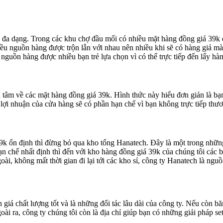
đa dạng. Trong các khu chợ đầu mối có nhiều mặt hàng đồng giá 39k để
ều nguồn hàng được trộn lẫn với nhau nên nhiều khi sẽ có hàng giả mà 
nguồn hàng được nhiều bạn trẻ lựa chọn vì có thể trực tiếp đến lấy hàn
tâm về các mặt hàng đồng giá 39k. Hình thức này hiểu đơn giản là bạn
ợi nhuận của cửa hàng sẽ có phần hạn chế vì bạn không trực tiếp thươ
k ổn định thì đừng bỏ qua kho tổng Hanatech. Đây là một trong nhữn
g hạn chế nhất định thì đến với kho hàng đồng giá 39k của chúng tôi cá
ài, không mất thời gian đi lại tới các kho sỉ, công ty Hanatech là ngu
giá chất lượng tốt và là những đối tác lâu dài của công ty. Nếu còn b
oài ra, công ty chúng tôi còn là địa chỉ giúp bạn có những giải pháp 