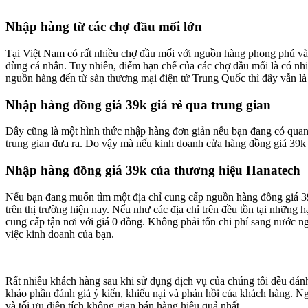
Nhập hàng từ các chợ đầu mối lớn
Tại Việt Nam có rất nhiều chợ đầu mối với nguồn hàng phong phú và 
dùng cá nhân. Tuy nhiên, điểm hạn chế của các chợ đầu mối là có nhi
nguồn hàng đến từ sàn thương mại điện tử Trung Quốc thì đây vẫn là 
Nhập hàng đồng giá 39k giá rẻ qua trung gian
Đây cũng là một hình thức nhập hàng đơn giản nếu bạn đang có quan 
trung gian đưa ra. Do vậy mà nếu kinh doanh cửa hàng đồng giá 39k l
Nhập hàng đồng giá 39k của thương hiệu Hanatech
Nếu bạn đang muốn tìm một địa chỉ cung cấp nguồn hàng đồng giá 39
trên thị trường hiện nay. Nếu như các địa chỉ trên đều tồn tại nhữn
cung cấp tận nơi với giá 0 đồng. Không phải tốn chi phí sang nước ngo
việc kinh doanh của bạn.
Rất nhiều khách hàng sau khi sử dụng dịch vụ của chúng tôi đều đánh 
khảo phần đánh giá ý kiến, khiếu nại và phản hồi của khách hàng. Ng
và tối ưu diện tích không gian bán hàng hiệu quả nhất.