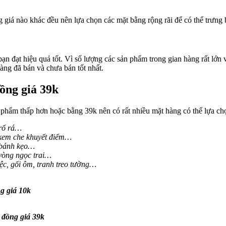
giá nào khác đều nên lựa chọn các mặt bằng rộng rãi để có thể trưng 
n đạt hiệu quả tốt. Vì số lượng các sản phẩm trong gian hàng rất lớn 
ng đã bán và chưa bán tốt nhất.
ồng giá 39k
 phẩm thấp hơn hoặc bằng 39k nên có rất nhiều mặt hàng có thể lựa ch
 rổ rá…
 kem che khuyết điểm…
 bánh kẹo…
 vòng ngọc trai…
ệc, gối ôm, tranh treo tường…
g giá 10k
 đồng giá 39k