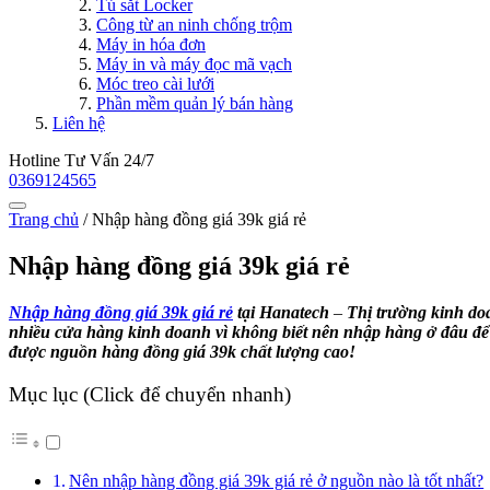
Tủ sắt Locker
Công từ an ninh chống trộm
Máy in hóa đơn
Máy in và máy đọc mã vạch
Móc treo cài lưới
Phần mềm quản lý bán hàng
Liên hệ
Hotline Tư Vấn 24/7
0369124565
Trang chủ
/
Nhập hàng đồng giá 39k giá rẻ
Nhập hàng đồng giá 39k giá rẻ
Nhập hàng đồng giá 39k giá rẻ
tại Hanatech
–
Thị trường kinh doa
nhiều cửa hàng kinh doanh vì không biết nên nhập hàng ở đâu để 
được nguồn hàng đồng giá 39k chất lượng cao!
Mục lục (Click để chuyển nhanh)
Nên nhập hàng đồng giá 39k giá rẻ ở nguồn nào là tốt nhất?