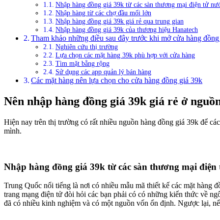
Nhập hàng đồng giá 39k từ các sàn thương mại điện tử nư
Nhập hàng từ các chợ đầu mối lớn
Nhập hàng đồng giá 39k giá rẻ qua trung gian
Nhập hàng đồng giá 39k của thương hiệu Hanatech
Tham khảo những điều sau đây trước khi mở cửa hàng đồng
Nghiên cứu thị trường
Lựa chọn các mặt hàng 39k phù hợp với cửa hàng
Tìm mặt bằng rộng
Sử dụng các app quản lý bán hàng
Các mặt hàng nên lựa chọn cho cửa hàng đồng giá 39k
Nên nhập hàng đồng giá 39k giá rẻ ở nguồn
Hiện nay trên thị trường có rất nhiều nguồn hàng đồng giá 39k để c
mình.
Nhập hàng đồng giá 39k từ các sàn thương mại điện 
Trung Quốc nổi tiếng là nơi có nhiều mẫu mã thiết kế các mặt hàng đ
trang mạng điện tử đòi hỏi các bạn phải có có những kiến thức về ngô
đã có nhiều kinh nghiệm và có một nguồn vốn ổn định. Ngược lại, nếu 