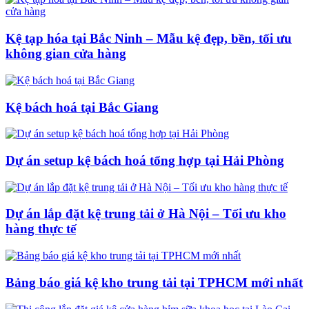
Kệ tạp hóa tại Bắc Ninh – Mẫu kệ đẹp, bền, tối ưu
không gian cửa hàng
Kệ bách hoá tại Bắc Giang
Dự án setup kệ bách hoá tổng hợp tại Hải Phòng
Dự án lắp đặt kệ trung tải ở Hà Nội – Tối ưu kho
hàng thực tế
Bảng báo giá kệ kho trung tải tại TPHCM mới nhất