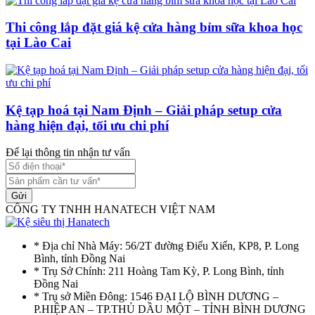
Thi công lắp đặt giá kệ cửa hàng bỉm sữa khoa học
tại Lào Cai
Kệ tạp hoá tại Nam Định – Giải pháp setup cửa
hàng hiện đại, tối ưu chi phí
Để lại thông tin nhận tư vấn
Gửi
CÔNG TY TNHH HANATECH VIỆT NAM
* Địa chỉ Nhà Máy: 56/2T đường Điểu Xiển, KP8, P. Long
Bình, tỉnh Đồng Nai
* Trụ Sở Chính: 211 Hoàng Tam Kỳ, P. Long Bình, tỉnh
Đồng Nai
* Trụ sở Miền Đông: 1546 ĐẠI LỘ BÌNH DƯƠNG –
P.HIỆP AN – TP.THỦ DẦU MỘT – TỈNH BÌNH DƯƠNG