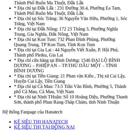
Thành Phố Buôn Ma Thuột, Đắk Lắk
* Địa chỉ tại Đắk Lắk : 231 Đường 30.4, Phường Ea Tam,
Thành Phố Buôn Ma Thuột, Đắk Lắk
* Địa chỉ tại Sóc Trăng: 36 Nguyễn Văn Hữu, Phường 1, Sóc
Trăng, Việt Nam
* Địa chỉ tại Đắk Nông: 172 23 Tháng 3, Phường Nghĩa
Trung, Gia Nghĩa, Đăk Nông, Việt Nam
* Địa chỉ tại Kon Tum: 732 Phan Đình Phùng, Phường
Quang Trung, TP Kon Tum, Tỉnh Kon Tum
* Địa chỉ tại Gia Lai : 44 Nguyễn Viết Xuân, P. Hội Phú,
Thành phố Pleiku, Gia Lai
* Địa chỉ cửa hàng tại Bình Dương: 1546 ĐẠI LỘ BÌNH
DƯƠNG – P.HIỆP AN – TP.THỦ DẦU MỘT – TỈNH
BÌNH DƯƠNG
* Địa chỉ tại Tiền Giang: 21 Phan văn Kiêu , Thị xã Cai Lậy,
Huyện Cai Lậy, Tiền Giang
* Địa chỉ tại Cà Mau: 73-5 Trần Văn Bình, Phường 5, Thành
phố Cà Mau, Cà Mau, Việt Nam
* Địa chỉ tại Ninh THuận: Số 10 Hoàng Diệu, Phường Thanh
Sơn, thành phố Phan Rang-Tháp Chàm, tỉnh Ninh Thuận
Hệ thống Fanpage của Hanatech
KỆ SIÊU THỊ HANATECH
KỆ SIÊU THỊ TẠI ĐỒNG NAI