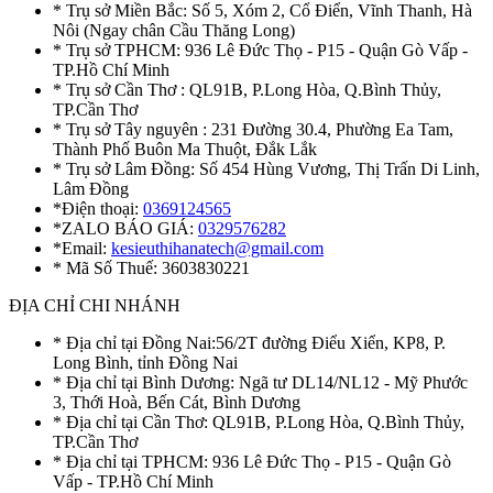
* Trụ sở Miền Bắc: Số 5, Xóm 2, Cổ Điển, Vĩnh Thanh, Hà
Nôi (Ngay chân Cầu Thăng Long)
* Trụ sở TPHCM: 936 Lê Đức Thọ - P15 - Quận Gò Vấp -
TP.Hồ Chí Minh
* Trụ sở Cần Thơ : QL91B, P.Long Hòa, Q.Bình Thủy,
TP.Cần Thơ
* Trụ sở Tây nguyên : 231 Đường 30.4, Phường Ea Tam,
Thành Phố Buôn Ma Thuột, Đắk Lắk
* Trụ sở Lâm Đồng: Số 454 Hùng Vương, Thị Trấn Di Linh,
Lâm Đồng
*Điện thoại:
0369124565
*ZALO BÁO GIÁ:
0329576282
*Email:
kesieuthihanatech@gmail.com
* Mã Số Thuế: 3603830221
ĐỊA CHỈ CHI NHÁNH
* Địa chỉ tại Đồng Nai:56/2T đường Điểu Xiển, KP8, P.
Long Bình, tỉnh Đồng Nai
* Địa chỉ tại Bình Dương: Ngã tư DL14/NL12 - Mỹ Phước
3, Thới Hoà, Bến Cát, Bình Dương
* Địa chỉ tại Cần Thơ: QL91B, P.Long Hòa, Q.Bình Thủy,
TP.Cần Thơ
* Địa chỉ tại TPHCM: 936 Lê Đức Thọ - P15 - Quận Gò
Vấp - TP.Hồ Chí Minh