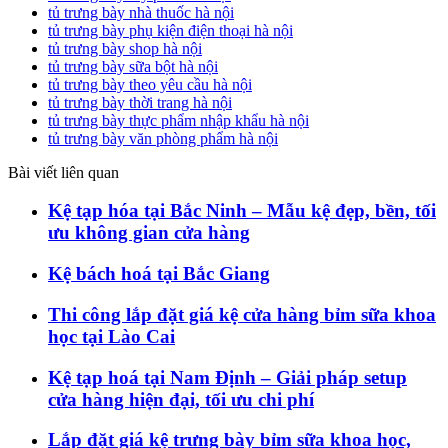
tủ trưng bày nhà thuốc hà nội
tủ trưng bày phụ kiện điện thoại hà nội
tủ trưng bày shop hà nội
tủ trưng bày sữa bột hà nội
tủ trưng bày theo yêu cầu hà nội
tủ trưng bày thời trang hà nội
tủ trưng bày thực phẩm nhập khẩu hà nội
tủ trưng bày văn phòng phẩm hà nội
Bài viết liên quan
Kệ tạp hóa tại Bắc Ninh – Mẫu kệ đẹp, bền, tối
ưu không gian cửa hàng
Kệ bách hoá tại Bắc Giang
Thi công lắp đặt giá kệ cửa hàng bỉm sữa khoa
học tại Lào Cai
Kệ tạp hoá tại Nam Định – Giải pháp setup
cửa hàng hiện đại, tối ưu chi phí
Lắp đặt giá kệ trưng bày bỉm sữa khoa học,