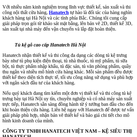
Với nhiều năm kinh nghiệm trong lĩnh vực thiết kế, sản xuất và thi
công nội thất cửa hàng,
Hanatech
tự hào là đối tác của hàng nghìn
khách hàng tại Hà Nội và các tỉnh phía Bắc. Chúng tôi cung cấp
giải pháp trọn gói từ khảo sát mặt bằng, lên bản vẽ 2D, thiết kế 3D,
sản xuất tại nhà máy đến vận chuyển và lắp đặt hoàn thiện.
Tủ kệ gỗ cao cấp Hanatech Hà Nội
Hanatech nhận thiết kế và thi công đa dạng các dòng tủ kệ trưng
bày như tủ phụ kiện điện thoại, tủ nhà thuốc, tủ mỹ phẩm, tủ sữa
bột, tủ thực phẩm nhập khẩu, tủ đặc sản, tủ văn phòng phẩm, quầy
thu ngân và nhiều mô hình cửa hàng khác. Mỗi sản phẩm đều được
thiết kế theo diện tích thực tế, tối ưu công năng sử dụng và phù hợp
với ngân sách đầu tư của khách hàng.
Nếu quý khách đang tìm kiếm một đơn vị thiết kế và thi công tủ kệ
trưng bày tại Hà Nội uy tín, chuyên nghiệp và có nhà máy sản xuất
trực tiếp, Hanatech sẵn sàng đồng hành từ ý tưởng ban đầu cho đến
khi hoàn thiện cửa hàng. Liên hệ ngay với Hanatech để được tư vấn
giải pháp phù hợp, nhận bản vẽ thiết kế và báo giá chi tiết cho mô
hình kinh doanh của mình.
CÔNG TY TNHH HANATECH VIỆT NAM – KỆ SIÊU THỊ
HANATECH