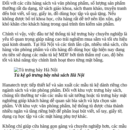
Đối với các cửa hàng sách và văn phòng phẩm, số lượng sản phẩm
thường rất đa dạng, từ sách giáo khoa, sách tham khảo, truyện tranh
đến bút viết, sổ tay, giấy in, đồ dùng học tập và quà tặng. Nếu
không được bố trí khoa học, cửa hàng rất dễ trở nên lộn xộn, gây
khó khăn cho khách hàng trong quá trình tìm kiếm sản phẩm.
Chính vì vậy, việc đầu tư hệ thống tủ kệ trưng bày chuyên nghiệp là
yếu tố quan trọng giúp nâng cao trải nghiệm mua sắm và tối ưu hiệu
quả kinh doanh. Tại Hà Nội và các tỉnh lân cận, nhiều nhà sách, cửa
hàng văn phòng phẩm và cửa hàng đồ dùng học tập hiện nay đang
ưu tiên sử dụng các mẫu tủ kệ MDF bởi tính thẩm mỹ cao, độ bền
tốt và khả năng tùy chỉnh linh hoạt theo từng mặt bằng.
Tủ kệ gỗ trưng bày nhà sách Hà Nội
Hanatech trực tiếp thiết kế và sản xuất các mẫu tủ kệ dành riêng cho
ngành sách và văn phòng phẩm. Đối với khu vực trưng bày sách,
chúng tôi thường tư vấn các mẫu tủ sát tường hoặc tủ trưng bày mặt
nghiêng giúp khách hàng dễ quan sát bìa sách và lựa chọn sản
phẩm. Với khu vực văn phòng phẩm, hệ thống tủ được chia thành
nhiều ngăn và tầng riêng biệt để phân loại bút viết, sổ tay, giấy tờ,
dụng cụ học tập và các mặt hàng phụ trợ khác.
Không chỉ giúp cửa hàng gọn gàng và chuyên nghiệp hơn, các mẫu