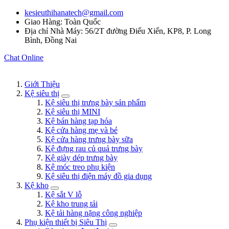
kesieuthihanatech@gmail.com
Giao Hàng: Toàn Quốc
Địa chỉ Nhà Máy: 56/2T đường Điểu Xiển, KP8, P. Long
Bình, Đồng Nai
Chat Online
Giới Thiệu
Kệ siêu thị
Kệ siêu thị trưng bày sản phẩm
Kệ siêu thị MINI
Kệ bán hàng tạp hóa
Kệ cửa hàng mẹ và bé
Kệ cửa hàng trưng bày sữa
Kệ đựng rau củ quả trưng bày
Kệ giày dép trưng bày
Kệ móc treo phụ kiện
Kệ siêu thị điện máy đồ gia dụng
Kệ kho
Kệ sắt V lỗ
Kệ kho trung tải
Kệ tải hàng nặng công nghiệp
Phụ kiện thiết bị Siêu Thị