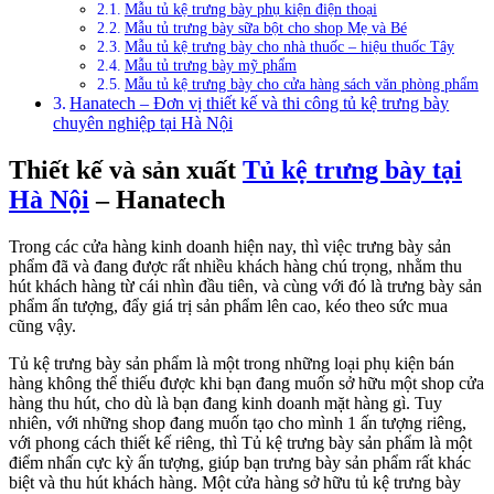
Mẫu tủ kệ trưng bày phụ kiện điện thoại
Mẫu tủ trưng bày sữa bột cho shop Mẹ và Bé
Mẫu tủ kệ trưng bày cho nhà thuốc – hiệu thuốc Tây
Mẫu tủ trưng bày mỹ phẩm
Mẫu tủ kệ trưng bày cho cửa hàng sách văn phòng phẩm
Hanatech – Đơn vị thiết kế và thi công tủ kệ trưng bày
chuyên nghiệp tại Hà Nội
Thiết kế và sản xuất
Tủ kệ trưng bày tại
Hà Nội
– Hanatech
Trong các cửa hàng kinh doanh hiện nay, thì việc trưng bày sản
phẩm đã và đang được rất nhiều khách hàng chú trọng, nhằm thu
hút khách hàng từ cái nhìn đầu tiên, và cùng với đó là trưng bày sản
phẩm ấn tượng, đẩy giá trị sản phẩm lên cao, kéo theo sức mua
cũng vậy.
Tủ kệ trưng bày sản phẩm là một trong những loại phụ kiện bán
hàng không thể thiếu được khi bạn đang muốn sở hữu một shop cửa
hàng thu hút, cho dù là bạn đang kinh doanh mặt hàng gì. Tuy
nhiên, với những shop đang muốn tạo cho mình 1 ấn tượng riêng,
với phong cách thiết kế riêng, thì Tủ kệ trưng bày sản phẩm là một
điểm nhấn cực kỳ ấn tượng, giúp bạn trưng bày sản phẩm rất khác
biệt và thu hút khách hàng. Một cửa hàng sở hữu tủ kệ trưng bày