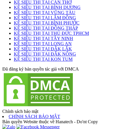
KỆ SIÊU THỊ TẠI CẦN THƠ
KỆ SIÊU THỊ TẠI BÌNH DƯƠNG
KỆ SIÊU THỊ TẠI VŨNG TÀU
KỆ SIÊU THỊ TẠI LÂM ĐỒNG
KỆ SIÊU THỊ TẠI BÌNH PHƯỚC
KỆ SIÊU THỊ TẠI ĐỒNG THÁP
KỆ SIÊU THỊ TẠI THỦ ĐỨC TPHCM
KỆ SIÊU THỊ TẠI TÂY NINH
KỆ SIÊU THỊ TẠI LONG AN
KỆ SIÊU THỊ TẠI ĐẮK LẮK
KỆ SIÊU THỊ TẠI ĐẮK NÔNG
KỆ SIÊU THỊ TẠI KON TUM
Đã đăng ký bản quyền tác giả với DMCA
Chính sách bảo mật
CHÍNH SÁCH BẢO MẬT
Bản quyền Website thuộc về Hanatech - Do'nt Copy