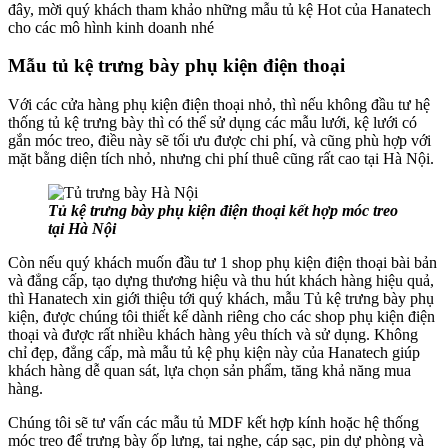
đây, mời quý khách tham khảo những mẫu tủ kệ Hot của Hanatech
cho các mô hình kinh doanh nhé
Mẫu tủ kệ trưng bày phụ kiện điện thoại
Với các cửa hàng phụ kiện điện thoại nhỏ, thì nếu không đầu tư hệ
thống tủ kệ trưng bày thì có thể sử dụng các mẫu lưới, kệ lưới có
gắn móc treo, điều này sẽ tối ưu được chi phí, và cũng phù hợp với
mặt bằng diện tích nhỏ, nhưng chi phí thuê cũng rất cao tại Hà Nội.
Tủ kệ trưng bày phụ kiện điện thoại kết hợp móc treo
tại Hà Nội
Còn nếu quý khách muốn đầu tư 1 shop phụ kiện điện thoại bài bản
và đẳng cấp, tạo dựng thương hiệu và thu hút khách hàng hiệu quả,
thì Hanatech xin giới thiệu tới quý khách, mẫu Tủ kệ trưng bày phụ
kiện, được chúng tôi thiết kế dành riêng cho các shop phụ kiện điện
thoại và được rất nhiều khách hàng yêu thích và sử dụng. Không
chỉ đẹp, đẳng cấp, mà mẫu tủ kệ phụ kiện này của Hanatech giúp
khách hàng dễ quan sát, lựa chọn sản phẩm, tăng khả năng mua
hàng.
Chúng tôi sẽ tư vấn các mẫu tủ MDF kết hợp kính hoặc hệ thống
móc treo để trưng bày ốp lưng, tai nghe, cáp sạc, pin dự phòng và