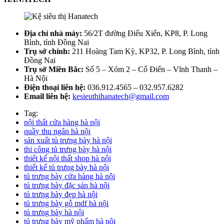
Địa chỉ nhà máy:
56/2T đường Điểu Xiển, KP8, P. Long
Bình, tỉnh Đồng Nai
Trụ sở chính:
211 Hoàng Tam Kỳ, KP32, P. Long Bình, tỉnh
Đồng Nai
Trụ sở Miền Bắc:
Số 5 – Xóm 2 – Cổ Điển – Vĩnh Thanh –
Hà Nội
Điện thoại liên hệ:
036.912.4565 – 032.957.6282
Email liên hệ:
kesieuthihanatech@gmail.com
Tag:
nội thất cửa hàng hà nội
quầy thu ngân hà nội
sản xuất tủ trưng bày hà nội
thi công tủ trưng bày hà nội
thiết kế nội thất shop hà nội
thiết kế tủ trưng bày hà nội
tủ trưng bày cửa hàng hà nội
tủ trưng bày đặc sản hà nội
tủ trưng bày đẹp hà nội
tủ trưng bày gỗ mdf hà nội
tủ trưng bày hà nội
tủ trưng bày mỹ phẩm hà nội