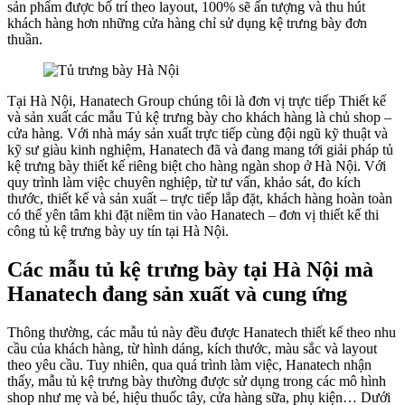
sản phẩm được bố trí theo layout, 100% sẽ ấn tượng và thu hút
khách hàng hơn những cửa hàng chỉ sử dụng kệ trưng bày đơn
thuần.
Tại Hà Nội, Hanatech Group chúng tôi là đơn vị trực tiếp Thiết kế
và sản xuất các mẫu Tủ kệ trưng bày cho khách hàng là chủ shop –
cửa hàng. Với nhà máy sản xuất trực tiếp cùng đội ngũ kỹ thuật và
kỹ sư giàu kinh nghiệm, Hanatech đã và đang mang tới giải pháp tủ
kệ trưng bày thiết kế riêng biệt cho hàng ngàn shop ở Hà Nội. Với
quy trình làm việc chuyên nghiệp, từ tư vấn, khảo sát, đo kích
thước, thiết kế và sản xuất – trực tiếp lắp đặt, khách hàng hoàn toàn
có thể yên tâm khi đặt niềm tin vào Hanatech – đơn vị thiết kế thi
công tủ kệ trưng bày uy tín tại Hà Nội.
Các mẫu tủ kệ trưng bày tại Hà Nội mà
Hanatech đang sản xuất và cung ứng
Thông thường, các mẫu tủ này đều được Hanatech thiết kế theo nhu
cầu của khách hàng, từ hình dáng, kích thước, màu sắc và layout
theo yêu cầu. Tuy nhiên, qua quá trình làm việc, Hanatech nhận
thấy, mẫu tủ kệ trưng bày thường được sử dụng trong các mô hình
shop như mẹ và bé, hiệu thuốc tây, cửa hàng sữa, phụ kiện… Dưới