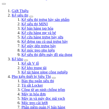
Giới Thiệu
Kệ siêu thị
Kệ siêu thị trưng bày sản phẩm
Kệ siêu thị MINI
Kệ bán hàng tạp hóa
Kệ cửa hàng mẹ và bé
Kệ cửa hàng trưng bày sữa
Kệ đựng rau củ quả trưng bày
Kệ giày dép trưng bày
Kệ móc treo phụ kiện
Kệ siêu thị điện máy đồ gia dụng
Kệ kho
Kệ sắt V lỗ
Kệ kho trung tải
Kệ tải hàng nặng công nghiệp
Phụ kiện thiết bị Siêu Thị
Bàn thu ngân siêu thị
Tủ sắt Locker
Công từ an ninh chống trộm
Máy in hóa đơn
Máy in và máy đọc mã vạch
Móc treo cài lưới
Phần mềm quản lý bán hàng