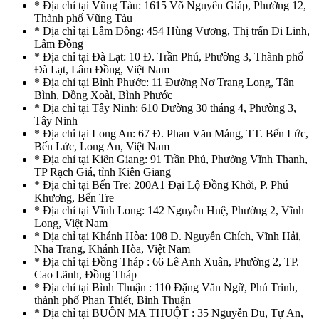
* Địa chỉ tại Vũng Tàu: 1615 Võ Nguyên Giáp, Phường 12,
Thành phố Vũng Tàu
* Địa chỉ tại Lâm Đồng: 454 Hùng Vương, Thị trấn Di Linh,
Lâm Đồng
* Địa chỉ tại Đà Lạt: 10 Đ. Trần Phú, Phường 3, Thành phố
Đà Lạt, Lâm Đồng, Việt Nam
* Địa chỉ tại Bình Phước: 11 Đường Nơ Trang Long, Tân
Bình, Đồng Xoài, Bình Phước
* Địa chỉ tại Tây Ninh: 610 Đường 30 tháng 4, Phường 3,
Tây Ninh
* Địa chỉ tại Long An: 67 Đ. Phan Văn Mảng, TT. Bến Lức,
Bến Lức, Long An, Việt Nam
* Địa chỉ tại Kiên Giang: 91 Trần Phú, Phường Vĩnh Thanh,
TP Rạch Giá, tỉnh Kiên Giang
* Địa chỉ tại Bến Tre: 200A1 Đại Lộ Đồng Khởi, P. Phú
Khương, Bến Tre
* Địa chỉ tại Vĩnh Long: 142 Nguyễn Huệ, Phường 2, Vĩnh
Long, Việt Nam
* Địa chỉ tại Khánh Hòa: 108 Đ. Nguyễn Chích, Vĩnh Hải,
Nha Trang, Khánh Hòa, Việt Nam
* Địa chỉ tại Đồng Tháp : 66 Lê Anh Xuân, Phường 2, TP.
Cao Lãnh, Đồng Tháp
* Địa chỉ tại Bình Thuận : 110 Đặng Văn Ngữ, Phú Trinh,
thành phố Phan Thiết, Bình Thuận
* Địa chỉ tại BUÔN MA THUỘT : 35 Nguyễn Du, Tự An,