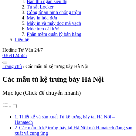
Bàn thu ngân siêu thị
Tủ sắt Locker
Công từ an ninh chống trộm
Máy in hóa đơn
Máy in và máy đọc mã vạch
Móc treo cài lưới
Phần mềm quản lý bán hàng
Liên hệ
Hotline Tư Vấn 24/7
0369124565
Trang chủ
/
Các mẫu tủ kệ trưng bày Hà Nội
Các mẫu tủ kệ trưng bày Hà Nội
Mục lục (Click để chuyển nhanh)
Thiết kế và sản xuất Tủ kệ trưng bày tại Hà Nội –
Hanatech
Các mẫu tủ kệ trưng bày tại Hà Nội mà Hanatech đang sản
xuất và cung ứng