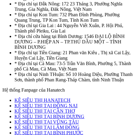
* Địa chỉ tại Đắk Nông: 172 23 Tháng 3, Phường Nghĩa
Trung, Gia Nghĩa, Đăk Nông, Việt Nam
* Địa chỉ tại Kon Tum: 732 Phan Đình Phùng, Phường
Quang Trung, TP Kon Tum, Tỉnh Kon Tum
* Địa chỉ tại Gia Lai : 44 Nguyễn Viết Xuân, P. Hội Phú,
Thành phố Pleiku, Gia Lai
* Địa chỉ cửa hàng tại Bình Dương: 1546 ĐẠI LỘ BÌNH
DƯƠNG – P.HIỆP AN – TP.THỦ DẦU MỘT – TỈNH
BÌNH DƯƠNG
* Địa chỉ tại Tiền Giang: 21 Phan văn Kiêu , Thị xã Cai Lậy,
Huyện Cai Lậy, Tiền Giang
* Địa chỉ tại Cà Mau: 73-5 Trần Văn Bình, Phường 5, Thành
phố Cà Mau, Cà Mau, Việt Nam
* Địa chỉ tại Ninh THuận: Số 10 Hoàng Diệu, Phường Thanh
Sơn, thành phố Phan Rang-Tháp Chàm, tỉnh Ninh Thuận
Hệ thống Fanpage của Hanatech
KỆ SIÊU THỊ HANATECH
KỆ SIÊU THỊ TẠI ĐỒNG NAI
KỆ SIÊU THỊ TẠI CẦN THƠ
KỆ SIÊU THỊ TẠI BÌNH DƯƠNG
KỆ SIÊU THỊ TẠI VŨNG TÀU
KỆ SIÊU THỊ TẠI LÂM ĐỒNG
KỆ SIÊU THỊ TẠI BÌNH PHƯỚC