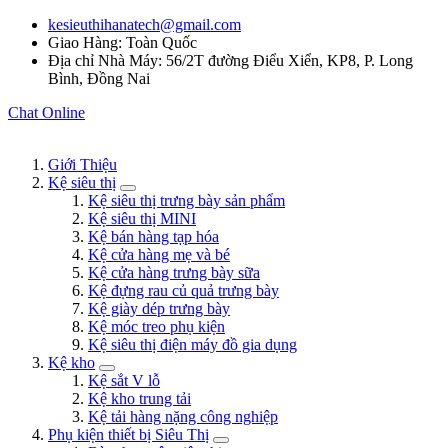
kesieuthihanatech@gmail.com
Giao Hàng: Toàn Quốc
Địa chỉ Nhà Máy: 56/2T đường Điểu Xiển, KP8, P. Long
Bình, Đồng Nai
Chat Online
Giới Thiệu
Kệ siêu thị
Kệ siêu thị trưng bày sản phẩm
Kệ siêu thị MINI
Kệ bán hàng tạp hóa
Kệ cửa hàng mẹ và bé
Kệ cửa hàng trưng bày sữa
Kệ đựng rau củ quả trưng bày
Kệ giày dép trưng bày
Kệ móc treo phụ kiện
Kệ siêu thị điện máy đồ gia dụng
Kệ kho
Kệ sắt V lỗ
Kệ kho trung tải
Kệ tải hàng nặng công nghiệp
Phụ kiện thiết bị Siêu Thị