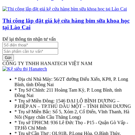
Thi công lắp đặt giá kệ cửa hàng bỉm sữa khoa học
tại Lào Cai
Để lại thông tin nhận tư vấn
Gửi
CÔNG TY TNHH HANATECH VIỆT NAM
* Địa chỉ Nhà Máy: 56/2T đường Điểu Xiển, KP8, P. Long
Bình, tỉnh Đồng Nai
* Trụ Sở Chính: 211 Hoàng Tam Kỳ, P. Long Bình, tỉnh
Đồng Nai
* Trụ sở Miền Đông: 1546 ĐẠI LỘ BÌNH DƯƠNG –
P.HIỆP AN – TP.THỦ DẦU MỘT – TỈNH BÌNH DƯƠNG
* Trụ sở Miền Bắc: Số 5, Xóm 2, Cổ Điển, Vĩnh Thanh, Hà
Nôi (Ngay chân Cầu Thăng Long)
* Trụ sở TPHCM: 936 Lê Đức Thọ - P15 - Quận Gò Vấp -
TP.Hồ Chí Minh
* Trụ sở Cần Thơ : QL91B, P.Long Hòa, Q.Bình Thủy,