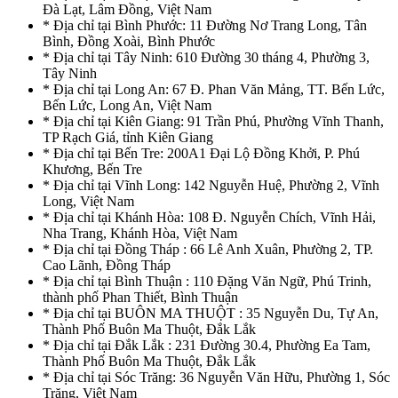
Đà Lạt, Lâm Đồng, Việt Nam
* Địa chỉ tại Bình Phước: 11 Đường Nơ Trang Long, Tân
Bình, Đồng Xoài, Bình Phước
* Địa chỉ tại Tây Ninh: 610 Đường 30 tháng 4, Phường 3,
Tây Ninh
* Địa chỉ tại Long An: 67 Đ. Phan Văn Mảng, TT. Bến Lức,
Bến Lức, Long An, Việt Nam
* Địa chỉ tại Kiên Giang: 91 Trần Phú, Phường Vĩnh Thanh,
TP Rạch Giá, tỉnh Kiên Giang
* Địa chỉ tại Bến Tre: 200A1 Đại Lộ Đồng Khởi, P. Phú
Khương, Bến Tre
* Địa chỉ tại Vĩnh Long: 142 Nguyễn Huệ, Phường 2, Vĩnh
Long, Việt Nam
* Địa chỉ tại Khánh Hòa: 108 Đ. Nguyễn Chích, Vĩnh Hải,
Nha Trang, Khánh Hòa, Việt Nam
* Địa chỉ tại Đồng Tháp : 66 Lê Anh Xuân, Phường 2, TP.
Cao Lãnh, Đồng Tháp
* Địa chỉ tại Bình Thuận : 110 Đặng Văn Ngữ, Phú Trinh,
thành phố Phan Thiết, Bình Thuận
* Địa chỉ tại BUÔN MA THUỘT : 35 Nguyễn Du, Tự An,
Thành Phố Buôn Ma Thuột, Đắk Lắk
* Địa chỉ tại Đắk Lắk : 231 Đường 30.4, Phường Ea Tam,
Thành Phố Buôn Ma Thuột, Đắk Lắk
* Địa chỉ tại Sóc Trăng: 36 Nguyễn Văn Hữu, Phường 1, Sóc
Trăng, Việt Nam