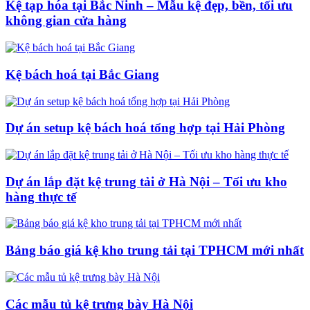
Kệ tạp hóa tại Bắc Ninh – Mẫu kệ đẹp, bền, tối ưu
không gian cửa hàng
Kệ bách hoá tại Bắc Giang
Dự án setup kệ bách hoá tổng hợp tại Hải Phòng
Dự án lắp đặt kệ trung tải ở Hà Nội – Tối ưu kho
hàng thực tế
Bảng báo giá kệ kho trung tải tại TPHCM mới nhất
Các mẫu tủ kệ trưng bày Hà Nội