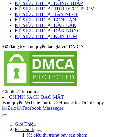
KỆ SIÊU THỊ TẠI ĐỒNG THÁP
KỆ SIÊU THỊ TẠI THỦ ĐỨC TPHCM
KỆ SIÊU THỊ TẠI TÂY NINH
KỆ SIÊU THỊ TẠI LONG AN
KỆ SIÊU THỊ TẠI ĐẮK LẮK
KỆ SIÊU THỊ TẠI ĐẮK NÔNG
KỆ SIÊU THỊ TẠI KON TUM
Đã đăng ký bản quyền tác giả với DMCA
Chính sách bảo mật
CHÍNH SÁCH BẢO MẬT
Bản quyền Website thuộc về Hanatech - Do'nt Copy
Giới Thiệu
Kệ siêu thị
Kệ siêu thị trưng bày sản phẩm