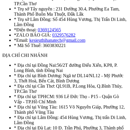
TP.Cần Thơ
* Trụ sở Tây nguyên : 231 Đường 30.4, Phường Ea Tam,
Thành Phố Buôn Ma Thuột, Đắk Lắk
* Trụ sở Lâm Đồng: Số 454 Hùng Vương, Thị Trấn Di Linh,
Lâm Đồng
*Điện thoại:
0369124565
*ZALO BÁO GIÁ:
0329576282
*Email:
kesieuthihanatech@gmail.com
* Mã Số Thuế: 3603830221
ĐỊA CHỈ CHI NHÁNH
* Địa chỉ tại Đồng Nai:56/2T đường Điểu Xiển, KP8, P.
Long Bình, tỉnh Đồng Nai
* Địa chỉ tại Bình Dương: Ngã tư DL14/NL12 - Mỹ Phước
3, Thới Hoà, Bến Cát, Bình Dương
* Địa chỉ tại Cần Thơ: QL91B, P.Long Hòa, Q.Bình Thủy,
TP.Cần Thơ
* Địa chỉ tại TPHCM: 936 Lê Đức Thọ - P15 - Quận Gò
Vấp - TP.Hồ Chí Minh
* Địa chỉ tại Vũng Tàu: 1615 Võ Nguyên Giáp, Phường 12,
Thành phố Vũng Tàu
* Địa chỉ tại Lâm Đồng: 454 Hùng Vương, Thị trấn Di Linh,
Lâm Đồng
* Địa chỉ tại Đà Lạt: 10 Đ. Trần Phú, Phường 3, Thành phố