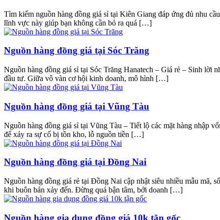
Tìm kiếm nguồn hàng đồng giá sỉ tại Kiên Giang đáp ứng đủ nhu cầu 
lĩnh vực này giúp bạn không cần bỏ ra quá […]
Nguồn hàng đồng giá tại Sóc Trăng
Nguồn hàng đồng giá sỉ tại Sóc Trăng Hanatech – Giá rẻ – Sinh lời n
đầu tư. Giữa vô vàn cơ hội kinh doanh, mô hình […]
Nguồn hàng đồng giá tại Vũng Tàu
Nguồn hàng đồng giá sỉ tại Vũng Tàu – Tiết lộ các mặt hàng nhập vố
để xảy ra sự cố bị tồn kho, lỗ nguồn tiền […]
Nguồn hàng đồng giá tại Đồng Nai
Nguồn hàng đồng giá rẻ tại Đồng Nai cập nhật siêu nhiều mẫu mã, số
khi buôn bán xảy đến. Đừng quá bận tâm, bởi doanh […]
Nguồn hàng gia dụng đồng giá 10k tận gốc