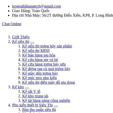
kesieuthihanatech@gmail.com
Giao Hàng: Toàn Quốc
Địa chỉ Nhà Máy: 56/2T đường Điểu Xiển, KP8, P. Long Bìn
Chat Online
Giới Thiệu
Kệ siêu thị
Kệ siêu thị trưng bày sản phẩm
Kệ siêu thị MINI
Kệ bán hàng tạp hóa
Kệ cửa hàng mẹ và bé
Kệ cửa hàng trưng bày sữa
Kệ đựng rau củ quả trưng bày
Kệ giày dép trưng bày
Kệ móc treo phụ kiện
Kệ siêu thị điện máy đồ gia dụng
Kệ kho
Kệ sắt V lỗ
Kệ kho trung tải
Kệ tải hàng nặng công nghiệp
Phụ kiện thiết bị Siêu Thị
Bàn thu ngân siêu thị