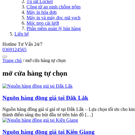
Tủ sắt Locker
Công từ an ninh chống trộm
Máy in hóa đơn
Máy in và máy đọc mã vạch
Móc treo cài lưới
Phần mềm quản lý bán hàng
Liên hệ
Hotline Tư Vấn 24/7
0369124565
Trang chủ
/
mở cửa hàng tự chọn
mở cửa hàng tự chọn
Nguồn hàng đồng giá tại Đắk Lắk
Nguồn hàng đồng giá sỉ giá rẻ tại Đắk Lắk – Lựa chọn tối ưu cho k
thành điểm sáng thu hút đầu tư trên bản đồ […]
Nguồn hàng đồng giá tại Kiên Giang