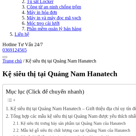
Tủ sắt Locker
Công từ an ninh chống trộm
Máy in hóa đơn
Máy in và máy đọc mã vạch
Móc treo cài lưới
Phần mềm quản lý bán hàng
Liên hệ
Hotline Tư Vấn 24/7
0369124565
Trang chủ
/
Kệ siêu thị tại Quảng Nam Hanatech
Kệ siêu thị tại Quảng Nam Hanatech
Mục lục (Click để chuyển nhanh)
Kệ siêu thị tại Quảng Nam Hanatech – Giới thiệu địa chỉ uy tín để
Tổng hợp các mẫu kệ siêu thị tại Quảng Nam được yêu thích nhấ
Kệ siêu thị trưng bày sản phẩm tại Quảng Nam của Hanatech
Mẫu kệ gỗ siêu thị chất lượng cao tại Quảng Nam của Hanatech