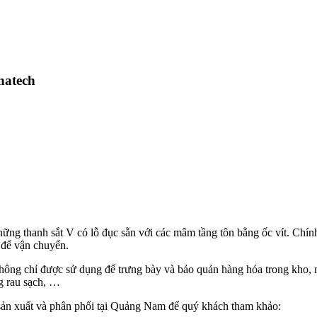
natech
những thanh sắt V có lỗ đục sẵn với các mâm tầng tôn bằng ốc vít. Chín
ệ để vận chuyển.
ên không chỉ được sử dụng để trưng bày và bảo quản hàng hóa trong kho
ng rau sạch, …
 sản xuất và phân phối tại Quảng Nam để quý khách tham khảo: