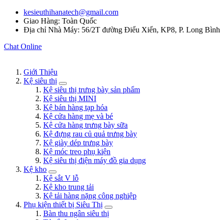
kesieuthihanatech@gmail.com
Giao Hàng: Toàn Quốc
Địa chỉ Nhà Máy: 56/2T đường Điểu Xiển, KP8, P. Long Bìn
Chat Online
Giới Thiệu
Kệ siêu thị
Kệ siêu thị trưng bày sản phẩm
Kệ siêu thị MINI
Kệ bán hàng tạp hóa
Kệ cửa hàng mẹ và bé
Kệ cửa hàng trưng bày sữa
Kệ đựng rau củ quả trưng bày
Kệ giày dép trưng bày
Kệ móc treo phụ kiện
Kệ siêu thị điện máy đồ gia dụng
Kệ kho
Kệ sắt V lỗ
Kệ kho trung tải
Kệ tải hàng nặng công nghiệp
Phụ kiện thiết bị Siêu Thị
Bàn thu ngân siêu thị