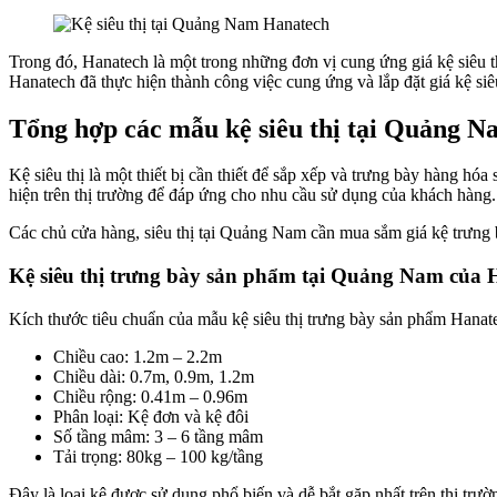
Trong đó, Hanatech là một trong những đơn vị cung ứng giá kệ siêu t
Hanatech đã thực hiện thành công việc cung ứng và lắp đặt giá kệ siê
Tổng hợp các mẫu kệ siêu thị tại Quảng N
Kệ siêu thị là một thiết bị cần thiết để sắp xếp và trưng bày hàng hó
hiện trên thị trường để đáp ứng cho nhu cầu sử dụng của khách hàng. 
Các chủ cửa hàng, siêu thị tại Quảng Nam cần mua sắm giá kệ trưng 
Kệ siêu thị trưng bày sản phẩm tại Quảng Nam của 
Kích thước tiêu chuẩn của mẫu kệ siêu thị trưng bày sản phẩm Hanat
Chiều cao: 1.2m – 2.2m
Chiều dài: 0.7m, 0.9m, 1.2m
Chiều rộng: 0.41m – 0.96m
Phân loại: Kệ đơn và kệ đôi
Số tầng mâm: 3 – 6 tầng mâm
Tải trọng: 80kg – 100 kg/tầng
Đây là loại kệ được sử dụng phổ biến và dễ bắt gặp nhất trên thị trườ