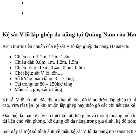
Kệ sắt V lỗ lắp ghép đa năng tại Quảng Nam của Ha
Kích thước tiêu chuẩn của kệ sắt V lỗ lắp ghép đa năng Hanatech:
Chiều cao: 1.2m, 1.5m, 1.8m
Chiều dài: 0.8m, 1m, 1.2m, 1.5m
Chiều rộng: 0.3m, 0.4m, 0.5m, 0.6m
Chất liệu: sắt V lỗ, tôn,…
Số lượng mâm tầng: 3 – 7 tầng
Tải trọng: từ 80 – 150kg/ tầng
Màu sắc: ghi, xám, trắng
Kệ sắt V lỗ có một đặc điểm khá nổi bật, đó là nó được lắp ghép từ 
cao, vừa rất tiện lợi khi muốn lắp ghép hay tháo gỡ các chi tiết của k
Đặc biệt là loại kệ này có thiết kế rất đơn giản và thông thoáng, n
tài liệu cho văn phòng, kệ đựng đồ đa năng trong gia đình, kệ để trồ
Sau đây là một số hình ảnh về mẫu kệ sắt V lỗ đa năng do Hanatech