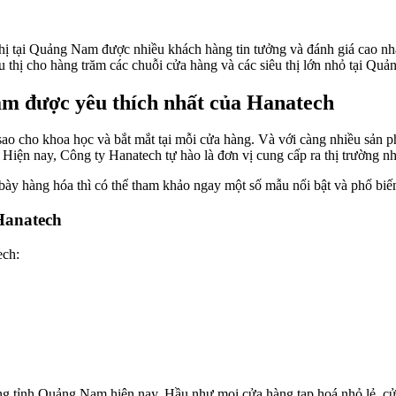
hị tại Quảng Nam được nhiều khách hàng tin tưởng và đánh giá cao nhấ
u thị cho hàng trăm các chuỗi cửa hàng và các siêu thị lớn nhỏ tại Qu
am được yêu thích nhất của Hanatech
a sao cho khoa học và bắt mắt tại mỗi cửa hàng. Và với càng nhiều sản 
Hiện nay, Công ty Hanatech tự hào là đơn vị cung cấp ra thị trường nhi
bày hàng hóa thì có thể tham khảo ngay một số mẫu nổi bật và phổ biế
Hanatech
ech:
ng tỉnh Quảng Nam hiện nay. Hầu như mọi cửa hàng tạp hoá nhỏ lẻ, cửa h