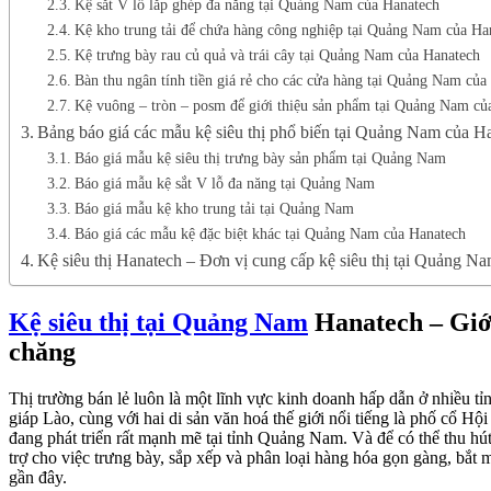
Kệ sắt V lỗ lắp ghép đa năng tại Quảng Nam của Hanatech
Kệ kho trung tải để chứa hàng công nghiệp tại Quảng Nam của Ha
Kệ trưng bày rau củ quả và trái cây tại Quảng Nam của Hanatech
Bàn thu ngân tính tiền giá rẻ cho các cửa hàng tại Quảng Nam của
Kệ vuông – tròn – posm để giới thiệu sản phẩm tại Quảng Nam củ
Bảng báo giá các mẫu kệ siêu thị phổ biến tại Quảng Nam của H
Báo giá mẫu kệ siêu thị trưng bày sản phẩm tại Quảng Nam
Báo giá mẫu kệ sắt V lỗ đa năng tại Quảng Nam
Báo giá mẫu kệ kho trung tải tại Quảng Nam
Báo giá các mẫu kệ đặc biệt khác tại Quảng Nam của Hanatech
Kệ siêu thị Hanatech – Đơn vị cung cấp kệ siêu thị tại Quảng Na
Kệ siêu thị tại Quảng Nam
Hanatech – Giới 
chăng
Thị trường bán lẻ luôn là một lĩnh vực kinh doanh hấp dẫn ở nhiều tỉ
giáp Lào, cùng với hai di sản văn hoá thế giới nổi tiếng là phố cổ Hộ
đang phát triển rất mạnh mẽ tại tỉnh Quảng Nam. Và để có thể thu hút 
trợ cho việc trưng bày, sắp xếp và phân loại hàng hóa gọn gàng, bắt 
gần đây.