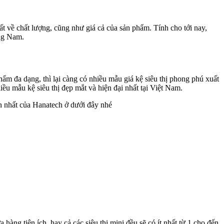
t về chất lượng, cũng như giá cả của sản phẩm. Tính cho tới nay,
ảng Nam.
phẩm đa dạng, thì lại càng có nhiều mẫu giá kệ siêu thị phong phú xuất
ều mẫu kệ siêu thị đẹp mắt và hiện đại nhất tại Việt Nam.
n nhất của Hanatech ở dưới đây nhé
àng tiện ích, hay cả các siêu thị mini đều sẽ có ít nhất từ 1 cho đến