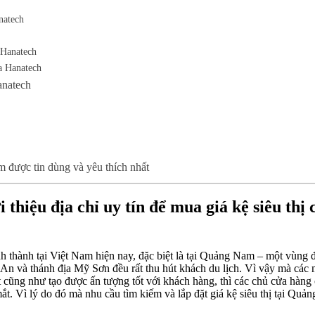
natech
 Hanatech
a Hanatech
anatech
m được tin dùng và yêu thích nhất
thiệu địa chỉ uy tín để mua giá kệ siêu thị 
nh thành tại Việt Nam hiện nay, đặc biệt là tại Quảng Nam – một vùng đ
i An và thánh địa Mỹ Sơn đều rất thu hút khách du lịch. Vì vậy mà các 
cũng như tạo được ấn tượng tốt với khách hàng, thì các chủ cửa hàng cầ
mắt. Vì lý do đó mà nhu cầu tìm kiếm và lắp đặt giá kệ siêu thị tại Q