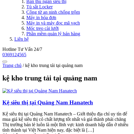
Bàn thu ngân siêu thị
Tủ sắt Locker
Công từ an ninh chống trộm
Máy in hóa đơn
Máy in và máy đọc mã vạch
Móc treo cài lưới
Phần mềm quản lý bán hàng
Liên hệ
Hotline Tư Vấn 24/7
0369124565
Trang chủ
/
kệ kho trung tải tại quảng nam
kệ kho trung tải tại quảng nam
Kệ siêu thị tại Quảng Nam Hanatech
Kệ siêu thị tại Quảng Nam Hanatech – Giới thiệu địa chỉ uy tín để
mua giá kệ siêu thị có chất lượng tốt nhất và giá thành phải chăng
Thị trường bán lẻ luôn là một lĩnh vực kinh doanh hấp dẫn ở nhiều
tỉnh thành tại Việt Nam hiện nay, đặc biệt là […]