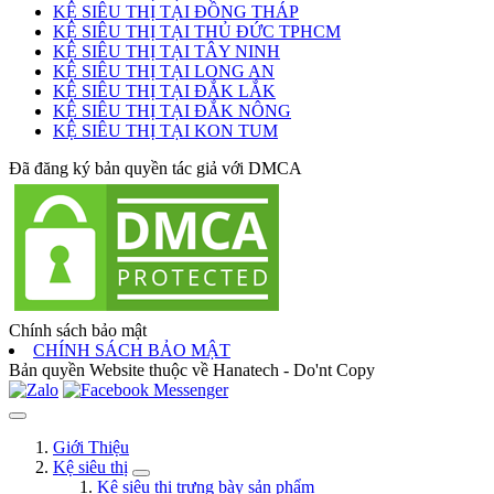
KỆ SIÊU THỊ TẠI ĐỒNG THÁP
KỆ SIÊU THỊ TẠI THỦ ĐỨC TPHCM
KỆ SIÊU THỊ TẠI TÂY NINH
KỆ SIÊU THỊ TẠI LONG AN
KỆ SIÊU THỊ TẠI ĐẮK LẮK
KỆ SIÊU THỊ TẠI ĐẮK NÔNG
KỆ SIÊU THỊ TẠI KON TUM
Đã đăng ký bản quyền tác giả với DMCA
Chính sách bảo mật
CHÍNH SÁCH BẢO MẬT
Bản quyền Website thuộc về Hanatech - Do'nt Copy
Giới Thiệu
Kệ siêu thị
Kệ siêu thị trưng bày sản phẩm