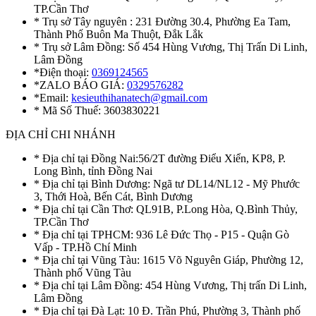
TP.Cần Thơ
* Trụ sở Tây nguyên : 231 Đường 30.4, Phường Ea Tam,
Thành Phố Buôn Ma Thuột, Đắk Lắk
* Trụ sở Lâm Đồng: Số 454 Hùng Vương, Thị Trấn Di Linh,
Lâm Đồng
*Điện thoại:
0369124565
*ZALO BÁO GIÁ:
0329576282
*Email:
kesieuthihanatech@gmail.com
* Mã Số Thuế: 3603830221
ĐỊA CHỈ CHI NHÁNH
* Địa chỉ tại Đồng Nai:56/2T đường Điểu Xiển, KP8, P.
Long Bình, tỉnh Đồng Nai
* Địa chỉ tại Bình Dương: Ngã tư DL14/NL12 - Mỹ Phước
3, Thới Hoà, Bến Cát, Bình Dương
* Địa chỉ tại Cần Thơ: QL91B, P.Long Hòa, Q.Bình Thủy,
TP.Cần Thơ
* Địa chỉ tại TPHCM: 936 Lê Đức Thọ - P15 - Quận Gò
Vấp - TP.Hồ Chí Minh
* Địa chỉ tại Vũng Tàu: 1615 Võ Nguyên Giáp, Phường 12,
Thành phố Vũng Tàu
* Địa chỉ tại Lâm Đồng: 454 Hùng Vương, Thị trấn Di Linh,
Lâm Đồng
* Địa chỉ tại Đà Lạt: 10 Đ. Trần Phú, Phường 3, Thành phố