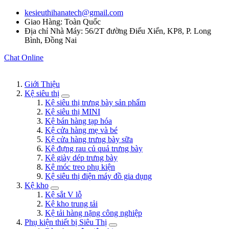
kesieuthihanatech@gmail.com
Giao Hàng: Toàn Quốc
Địa chỉ Nhà Máy: 56/2T đường Điểu Xiển, KP8, P. Long
Bình, Đồng Nai
Chat Online
Giới Thiệu
Kệ siêu thị
Kệ siêu thị trưng bày sản phẩm
Kệ siêu thị MINI
Kệ bán hàng tạp hóa
Kệ cửa hàng mẹ và bé
Kệ cửa hàng trưng bày sữa
Kệ đựng rau củ quả trưng bày
Kệ giày dép trưng bày
Kệ móc treo phụ kiện
Kệ siêu thị điện máy đồ gia dụng
Kệ kho
Kệ sắt V lỗ
Kệ kho trung tải
Kệ tải hàng nặng công nghiệp
Phụ kiện thiết bị Siêu Thị