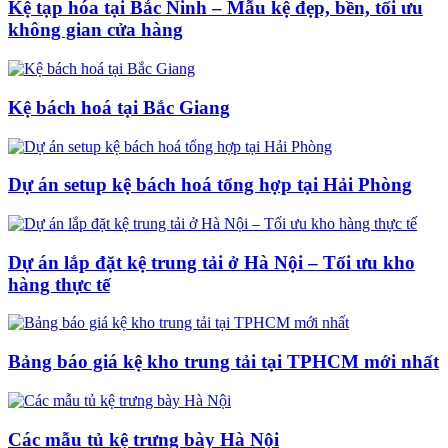
Kệ tạp hóa tại Bắc Ninh – Mẫu kệ đẹp, bền, tối ưu
không gian cửa hàng
Kệ bách hoá tại Bắc Giang
Dự án setup kệ bách hoá tổng hợp tại Hải Phòng
Dự án lắp đặt kệ trung tải ở Hà Nội – Tối ưu kho
hàng thực tế
Bảng báo giá kệ kho trung tải tại TPHCM mới nhất
Các mẫu tủ kệ trưng bày Hà Nội