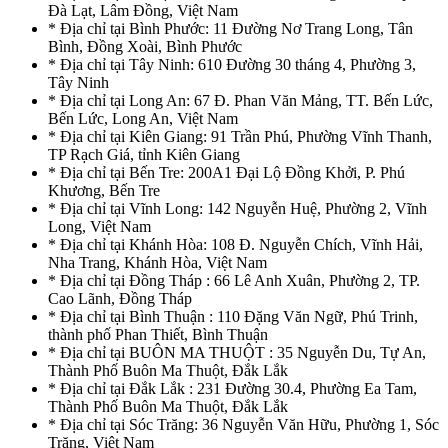
Đà Lạt, Lâm Đồng, Việt Nam
* Địa chỉ tại Bình Phước: 11 Đường Nơ Trang Long, Tân
Bình, Đồng Xoài, Bình Phước
* Địa chỉ tại Tây Ninh: 610 Đường 30 tháng 4, Phường 3,
Tây Ninh
* Địa chỉ tại Long An: 67 Đ. Phan Văn Mảng, TT. Bến Lức,
Bến Lức, Long An, Việt Nam
* Địa chỉ tại Kiên Giang: 91 Trần Phú, Phường Vĩnh Thanh,
TP Rạch Giá, tỉnh Kiên Giang
* Địa chỉ tại Bến Tre: 200A1 Đại Lộ Đồng Khởi, P. Phú
Khương, Bến Tre
* Địa chỉ tại Vĩnh Long: 142 Nguyễn Huệ, Phường 2, Vĩnh
Long, Việt Nam
* Địa chỉ tại Khánh Hòa: 108 Đ. Nguyễn Chích, Vĩnh Hải,
Nha Trang, Khánh Hòa, Việt Nam
* Địa chỉ tại Đồng Tháp : 66 Lê Anh Xuân, Phường 2, TP.
Cao Lãnh, Đồng Tháp
* Địa chỉ tại Bình Thuận : 110 Đặng Văn Ngữ, Phú Trinh,
thành phố Phan Thiết, Bình Thuận
* Địa chỉ tại BUÔN MA THUỘT : 35 Nguyễn Du, Tự An,
Thành Phố Buôn Ma Thuột, Đắk Lắk
* Địa chỉ tại Đắk Lắk : 231 Đường 30.4, Phường Ea Tam,
Thành Phố Buôn Ma Thuột, Đắk Lắk
* Địa chỉ tại Sóc Trăng: 36 Nguyễn Văn Hữu, Phường 1, Sóc
Trăng, Việt Nam