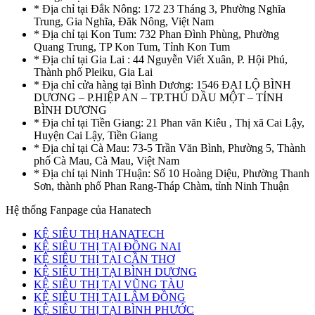
* Địa chỉ tại Đắk Nông: 172 23 Tháng 3, Phường Nghĩa
Trung, Gia Nghĩa, Đăk Nông, Việt Nam
* Địa chỉ tại Kon Tum: 732 Phan Đình Phùng, Phường
Quang Trung, TP Kon Tum, Tỉnh Kon Tum
* Địa chỉ tại Gia Lai : 44 Nguyễn Viết Xuân, P. Hội Phú,
Thành phố Pleiku, Gia Lai
* Địa chỉ cửa hàng tại Bình Dương: 1546 ĐẠI LỘ BÌNH
DƯƠNG – P.HIỆP AN – TP.THỦ DẦU MỘT – TỈNH
BÌNH DƯƠNG
* Địa chỉ tại Tiền Giang: 21 Phan văn Kiêu , Thị xã Cai Lậy,
Huyện Cai Lậy, Tiền Giang
* Địa chỉ tại Cà Mau: 73-5 Trần Văn Bình, Phường 5, Thành
phố Cà Mau, Cà Mau, Việt Nam
* Địa chỉ tại Ninh THuận: Số 10 Hoàng Diệu, Phường Thanh
Sơn, thành phố Phan Rang-Tháp Chàm, tỉnh Ninh Thuận
Hệ thống Fanpage của Hanatech
KỆ SIÊU THỊ HANATECH
KỆ SIÊU THỊ TẠI ĐỒNG NAI
KỆ SIÊU THỊ TẠI CẦN THƠ
KỆ SIÊU THỊ TẠI BÌNH DƯƠNG
KỆ SIÊU THỊ TẠI VŨNG TÀU
KỆ SIÊU THỊ TẠI LÂM ĐỒNG
KỆ SIÊU THỊ TẠI BÌNH PHƯỚC