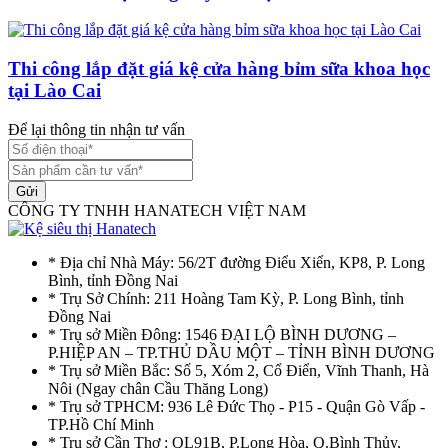
Thi công lắp đặt giá kệ cửa hàng bỉm sữa khoa học
tại Lào Cai
Để lại thông tin nhận tư vấn
Gửi
CÔNG TY TNHH HANATECH VIỆT NAM
* Địa chỉ Nhà Máy: 56/2T đường Điểu Xiển, KP8, P. Long
Bình, tỉnh Đồng Nai
* Trụ Sở Chính: 211 Hoàng Tam Kỳ, P. Long Bình, tỉnh
Đồng Nai
* Trụ sở Miền Đông: 1546 ĐẠI LỘ BÌNH DƯƠNG –
P.HIỆP AN – TP.THỦ DẦU MỘT – TỈNH BÌNH DƯƠNG
* Trụ sở Miền Bắc: Số 5, Xóm 2, Cổ Điển, Vĩnh Thanh, Hà
Nôi (Ngay chân Cầu Thăng Long)
* Trụ sở TPHCM: 936 Lê Đức Thọ - P15 - Quận Gò Vấp -
TP.Hồ Chí Minh
* Trụ sở Cần Thơ : QL91B, P.Long Hòa, Q.Bình Thủy,