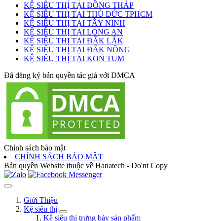
KỆ SIÊU THỊ TẠI ĐỒNG THÁP
KỆ SIÊU THỊ TẠI THỦ ĐỨC TPHCM
KỆ SIÊU THỊ TẠI TÂY NINH
KỆ SIÊU THỊ TẠI LONG AN
KỆ SIÊU THỊ TẠI ĐẮK LẮK
KỆ SIÊU THỊ TẠI ĐẮK NÔNG
KỆ SIÊU THỊ TẠI KON TUM
Đã đăng ký bản quyền tác giả với DMCA
Chính sách bảo mật
CHÍNH SÁCH BẢO MẬT
Bản quyền Website thuộc về Hanatech - Do'nt Copy
Giới Thiệu
Kệ siêu thị
Kệ siêu thị trưng bày sản phẩm