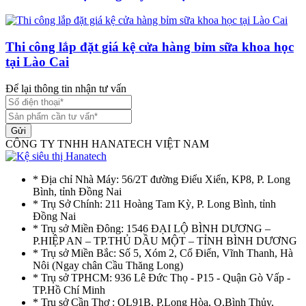
Thi công lắp đặt giá kệ cửa hàng bỉm sữa khoa học
tại Lào Cai
Để lại thông tin nhận tư vấn
Gửi
CÔNG TY TNHH HANATECH VIỆT NAM
* Địa chỉ Nhà Máy: 56/2T đường Điểu Xiển, KP8, P. Long
Bình, tỉnh Đồng Nai
* Trụ Sở Chính: 211 Hoàng Tam Kỳ, P. Long Bình, tỉnh
Đồng Nai
* Trụ sở Miền Đông: 1546 ĐẠI LỘ BÌNH DƯƠNG –
P.HIỆP AN – TP.THỦ DẦU MỘT – TỈNH BÌNH DƯƠNG
* Trụ sở Miền Bắc: Số 5, Xóm 2, Cổ Điển, Vĩnh Thanh, Hà
Nôi (Ngay chân Cầu Thăng Long)
* Trụ sở TPHCM: 936 Lê Đức Thọ - P15 - Quận Gò Vấp -
TP.Hồ Chí Minh
* Trụ sở Cần Thơ : QL91B, P.Long Hòa, Q.Bình Thủy,