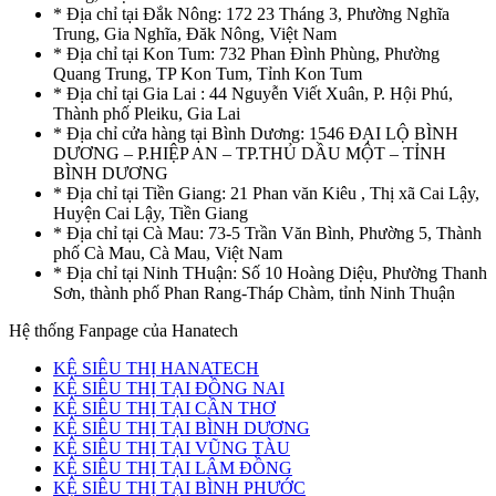
* Địa chỉ tại Đắk Nông: 172 23 Tháng 3, Phường Nghĩa
Trung, Gia Nghĩa, Đăk Nông, Việt Nam
* Địa chỉ tại Kon Tum: 732 Phan Đình Phùng, Phường
Quang Trung, TP Kon Tum, Tỉnh Kon Tum
* Địa chỉ tại Gia Lai : 44 Nguyễn Viết Xuân, P. Hội Phú,
Thành phố Pleiku, Gia Lai
* Địa chỉ cửa hàng tại Bình Dương: 1546 ĐẠI LỘ BÌNH
DƯƠNG – P.HIỆP AN – TP.THỦ DẦU MỘT – TỈNH
BÌNH DƯƠNG
* Địa chỉ tại Tiền Giang: 21 Phan văn Kiêu , Thị xã Cai Lậy,
Huyện Cai Lậy, Tiền Giang
* Địa chỉ tại Cà Mau: 73-5 Trần Văn Bình, Phường 5, Thành
phố Cà Mau, Cà Mau, Việt Nam
* Địa chỉ tại Ninh THuận: Số 10 Hoàng Diệu, Phường Thanh
Sơn, thành phố Phan Rang-Tháp Chàm, tỉnh Ninh Thuận
Hệ thống Fanpage của Hanatech
KỆ SIÊU THỊ HANATECH
KỆ SIÊU THỊ TẠI ĐỒNG NAI
KỆ SIÊU THỊ TẠI CẦN THƠ
KỆ SIÊU THỊ TẠI BÌNH DƯƠNG
KỆ SIÊU THỊ TẠI VŨNG TÀU
KỆ SIÊU THỊ TẠI LÂM ĐỒNG
KỆ SIÊU THỊ TẠI BÌNH PHƯỚC