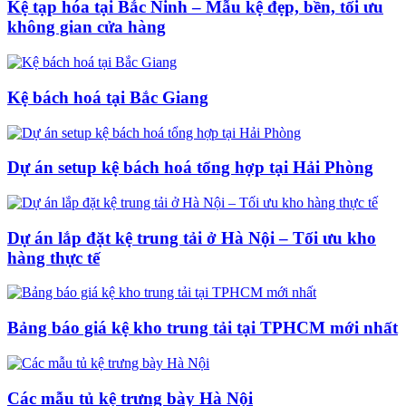
Kệ tạp hóa tại Bắc Ninh – Mẫu kệ đẹp, bền, tối ưu
không gian cửa hàng
Kệ bách hoá tại Bắc Giang
Dự án setup kệ bách hoá tổng hợp tại Hải Phòng
Dự án lắp đặt kệ trung tải ở Hà Nội – Tối ưu kho
hàng thực tế
Bảng báo giá kệ kho trung tải tại TPHCM mới nhất
Các mẫu tủ kệ trưng bày Hà Nội