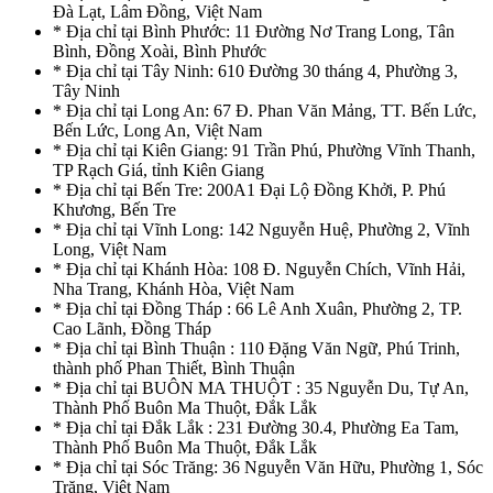
Đà Lạt, Lâm Đồng, Việt Nam
* Địa chỉ tại Bình Phước: 11 Đường Nơ Trang Long, Tân
Bình, Đồng Xoài, Bình Phước
* Địa chỉ tại Tây Ninh: 610 Đường 30 tháng 4, Phường 3,
Tây Ninh
* Địa chỉ tại Long An: 67 Đ. Phan Văn Mảng, TT. Bến Lức,
Bến Lức, Long An, Việt Nam
* Địa chỉ tại Kiên Giang: 91 Trần Phú, Phường Vĩnh Thanh,
TP Rạch Giá, tỉnh Kiên Giang
* Địa chỉ tại Bến Tre: 200A1 Đại Lộ Đồng Khởi, P. Phú
Khương, Bến Tre
* Địa chỉ tại Vĩnh Long: 142 Nguyễn Huệ, Phường 2, Vĩnh
Long, Việt Nam
* Địa chỉ tại Khánh Hòa: 108 Đ. Nguyễn Chích, Vĩnh Hải,
Nha Trang, Khánh Hòa, Việt Nam
* Địa chỉ tại Đồng Tháp : 66 Lê Anh Xuân, Phường 2, TP.
Cao Lãnh, Đồng Tháp
* Địa chỉ tại Bình Thuận : 110 Đặng Văn Ngữ, Phú Trinh,
thành phố Phan Thiết, Bình Thuận
* Địa chỉ tại BUÔN MA THUỘT : 35 Nguyễn Du, Tự An,
Thành Phố Buôn Ma Thuột, Đắk Lắk
* Địa chỉ tại Đắk Lắk : 231 Đường 30.4, Phường Ea Tam,
Thành Phố Buôn Ma Thuột, Đắk Lắk
* Địa chỉ tại Sóc Trăng: 36 Nguyễn Văn Hữu, Phường 1, Sóc
Trăng, Việt Nam