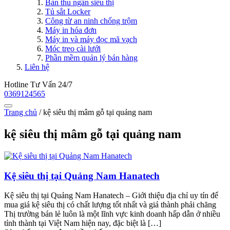
Bàn thu ngân siêu thị
Tủ sắt Locker
Công từ an ninh chống trộm
Máy in hóa đơn
Máy in và máy đọc mã vạch
Móc treo cài lưới
Phần mềm quản lý bán hàng
Liên hệ
Hotline Tư Vấn 24/7
0369124565
Trang chủ
/
kệ siêu thị mâm gỗ tại quảng nam
kệ siêu thị mâm gỗ tại quảng nam
Kệ siêu thị tại Quảng Nam Hanatech
Kệ siêu thị tại Quảng Nam Hanatech – Giới thiệu địa chỉ uy tín để
mua giá kệ siêu thị có chất lượng tốt nhất và giá thành phải chăng
Thị trường bán lẻ luôn là một lĩnh vực kinh doanh hấp dẫn ở nhiều
tỉnh thành tại Việt Nam hiện nay, đặc biệt là […]