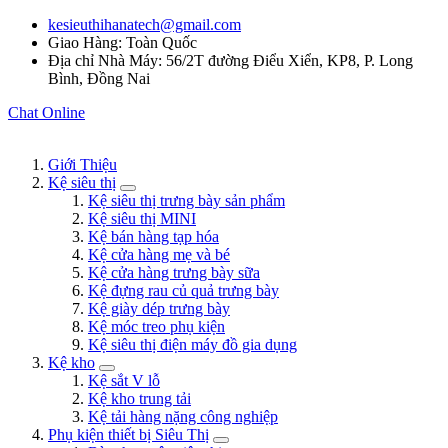
kesieuthihanatech@gmail.com
Giao Hàng: Toàn Quốc
Địa chỉ Nhà Máy: 56/2T đường Điểu Xiển, KP8, P. Long
Bình, Đồng Nai
Chat Online
Giới Thiệu
Kệ siêu thị
Kệ siêu thị trưng bày sản phẩm
Kệ siêu thị MINI
Kệ bán hàng tạp hóa
Kệ cửa hàng mẹ và bé
Kệ cửa hàng trưng bày sữa
Kệ đựng rau củ quả trưng bày
Kệ giày dép trưng bày
Kệ móc treo phụ kiện
Kệ siêu thị điện máy đồ gia dụng
Kệ kho
Kệ sắt V lỗ
Kệ kho trung tải
Kệ tải hàng nặng công nghiệp
Phụ kiện thiết bị Siêu Thị