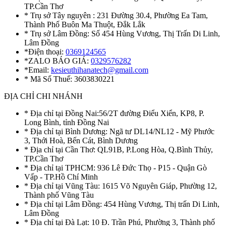
TP.Cần Thơ
* Trụ sở Tây nguyên : 231 Đường 30.4, Phường Ea Tam,
Thành Phố Buôn Ma Thuột, Đắk Lắk
* Trụ sở Lâm Đồng: Số 454 Hùng Vương, Thị Trấn Di Linh,
Lâm Đồng
*Điện thoại:
0369124565
*ZALO BÁO GIÁ:
0329576282
*Email:
kesieuthihanatech@gmail.com
* Mã Số Thuế: 3603830221
ĐỊA CHỈ CHI NHÁNH
* Địa chỉ tại Đồng Nai:56/2T đường Điểu Xiển, KP8, P.
Long Bình, tỉnh Đồng Nai
* Địa chỉ tại Bình Dương: Ngã tư DL14/NL12 - Mỹ Phước
3, Thới Hoà, Bến Cát, Bình Dương
* Địa chỉ tại Cần Thơ: QL91B, P.Long Hòa, Q.Bình Thủy,
TP.Cần Thơ
* Địa chỉ tại TPHCM: 936 Lê Đức Thọ - P15 - Quận Gò
Vấp - TP.Hồ Chí Minh
* Địa chỉ tại Vũng Tàu: 1615 Võ Nguyên Giáp, Phường 12,
Thành phố Vũng Tàu
* Địa chỉ tại Lâm Đồng: 454 Hùng Vương, Thị trấn Di Linh,
Lâm Đồng
* Địa chỉ tại Đà Lạt: 10 Đ. Trần Phú, Phường 3, Thành phố