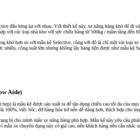
ive đấu lưng lại với nhau. Với thiết kế này, xe nâng hàng khó để đi v
ù hợp với các loại nhà kho với sức chứa hàng từ 500kg / mâm tầng đến 
 khó hơn so với mẫu kệ Selective, cùng với đó là chỉ một vài loại xe 
c nhiều, công suất lớn nhưng không lấy hàng tiện được như mẫu kệ Se
w Aisle)
hẹp) là mẫu kệ được sản xuất ra để tận dụng chiều cao tối đa của mọi
 là 100%, việc bốc, dỡ hàng hóa trở nên dễ dàng hơn, thích hợp cho mọi
trang bị cho mình mẫu xe nâng hàng phù hợp. Mẫu kệ này yêu cầu phải
h vì mẫu xe chuyên dụng này có giá cao, nên khách hàng nên cân nhắc