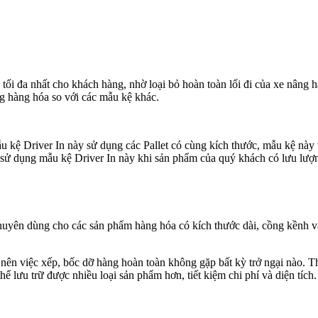
tối đa nhất cho khách hàng, nhờ loại bỏ hoàn toàn lối đi của xe nâng
ng hàng hóa so với các mẫu kệ khác.
u kệ Driver In này sử dụng các Pallet có cùng kích thước, mẫu kệ này
dụng mẫu kệ Driver In này khi sản phẩm của quý khách có lưu lượng lư
yên dùng cho các sản phẩm hàng hóa có kích thước dài, cồng kềnh và t
c, nên việc xếp, bốc dỡ hàng hoàn toàn không gặp bất kỳ trở ngại nào
 lưu trữ được nhiều loại sản phẩm hơn, tiết kiệm chi phí và diện tích.