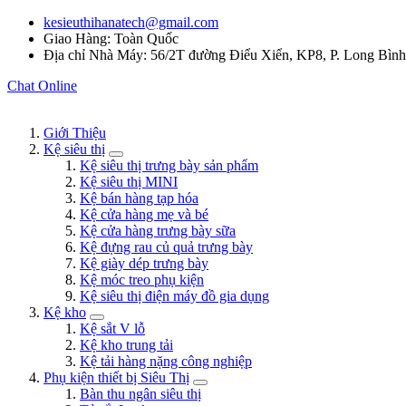
kesieuthihanatech@gmail.com
Giao Hàng: Toàn Quốc
Địa chỉ Nhà Máy: 56/2T đường Điểu Xiển, KP8, P. Long Bìn
Chat Online
Giới Thiệu
Kệ siêu thị
Kệ siêu thị trưng bày sản phẩm
Kệ siêu thị MINI
Kệ bán hàng tạp hóa
Kệ cửa hàng mẹ và bé
Kệ cửa hàng trưng bày sữa
Kệ đựng rau củ quả trưng bày
Kệ giày dép trưng bày
Kệ móc treo phụ kiện
Kệ siêu thị điện máy đồ gia dụng
Kệ kho
Kệ sắt V lỗ
Kệ kho trung tải
Kệ tải hàng nặng công nghiệp
Phụ kiện thiết bị Siêu Thị
Bàn thu ngân siêu thị