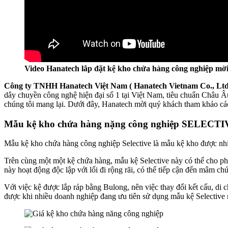
Video Hanatech lắp đặt kệ kho chứa hàng công nghiệp mờ
Công ty TNHH Hanatech Việt Nam ( Hanatech Vietnam Co., Ltd
dây chuyền công nghệ hiện đại số 1 tại Việt Nam, tiêu chuẩn Châu Â
chúng tôi mang lại. Dưới đây, Hanatech mời quý khách tham khảo cá
Mẫu kệ kho chứa hàng nặng công nghiệp SELECT
Mẫu kệ kho chứa hàng công nghiệp Selective là mẫu kệ kho được nhiề
Trên cùng một một kệ chứa hàng, mẫu kệ Selective này có thể cho ph
này hoạt động độc lập với lối đi rộng rãi, có thể tiếp cận đến mâm c
Với việc kệ được lắp ráp bằng Bulong, nên việc thay đổi kết cấu, di ch
được khi nhiều doanh nghiệp đang ưu tiên sử dụng mẫu kệ Selective 