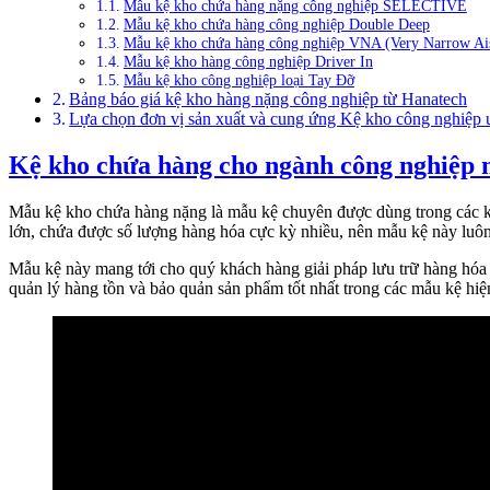
Mẫu kệ kho chứa hàng nặng công nghiệp SELECTIVE
Mẫu kệ kho chứa hàng công nghiệp Double Deep
Mẫu kệ kho chứa hàng công nghiệp VNA (Very Narrow Ais
Mẫu kệ kho hàng công nghiệp Driver In
Mẫu kệ kho công nghiệp loại Tay Đỡ
Bảng báo giá kệ kho hàng nặng công nghiệp từ Hanatech
Lựa chọn đơn vị sản xuất và cung ứng Kệ kho công nghiệp u
Kệ kho chứa hàng cho ngành công nghiệp 
Mẫu kệ kho chứa hàng nặng là mẫu kệ chuyên được dùng trong các kho
lớn, chứa được số lượng hàng hóa cực kỳ nhiều, nên mẫu kệ này luô
Mẫu kệ này mang tới cho quý khách hàng giải pháp lưu trữ hàng hóa 
quản lý hàng tồn và bảo quản sản phẩm tốt nhất trong các mẫu kệ hiện