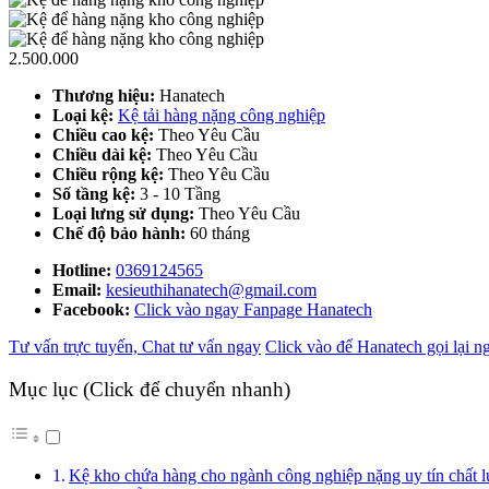
2.500.000
Thương hiệu:
Hanatech
Loại kệ:
Kệ tải hàng nặng công nghiệp
Chiều cao kệ:
Theo Yêu Cầu
Chiều dài kệ:
Theo Yêu Cầu
Chiều rộng kệ:
Theo Yêu Cầu
Số tầng kệ:
3 - 10 Tầng
Loại lưng sử dụng:
Theo Yêu Cầu
Chế độ bảo hành:
60 tháng
Hotline:
0369124565
Email:
kesieuthihanatech@gmail.com
Facebook:
Click vào ngay Fanpage Hanatech
Tư vấn trực tuyến, Chat tư vấn ngay
Click vào để Hanatech gọi lại n
Mục lục (Click để chuyển nhanh)
Kệ kho chứa hàng cho ngành công nghiệp nặng uy tín chất 