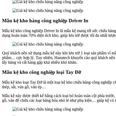
Mẫu kệ kho hàng công nghiệp Driver In
Mẫu kệ kho công nghiệp Driver In là mẫu kệ mang tới sức chứa hàng 
dụng hoàn toàn 70% diện tích kho, giúp lưu trữ được tối đa nhất lượ
Quý khách nên sử dụng mẫu kệ này khi lưu trữ 1 loại sản phẩm vì mẫ
phẩm… cực hợp lý. Tuy nhiên, Hanatech khuyến cáo quý khách nên sử 
lấy hàng và cất hàng gặp khá nhiều khó khăn.
Mẫu kệ kho công nghiệp loại Tay Đỡ
Mẫu kệ kho loại Tay Đỡ là một loại kệ kho chứa hàng công nghiệp chu
thép, sắt, ván gỗ, ván ép…
Mẫu kệ này được thiết kế bằng cách loại bỏ hoàn toàn cột phía trướ
gỗ, ván để chứa các loại hàng hóa nhỏ lẻ như phụ kiện… giúp kệ có thể