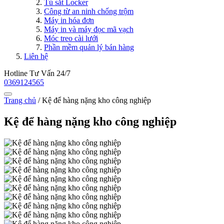
Tủ sắt Locker
Công từ an ninh chống trộm
Máy in hóa đơn
Máy in và máy đọc mã vạch
Móc treo cài lưới
Phần mềm quản lý bán hàng
Liên hệ
Hotline Tư Vấn 24/7
0369124565
Trang chủ
/
Kệ để hàng nặng kho công nghiệp
Kệ để hàng nặng kho công nghiệp