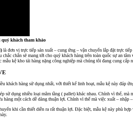
i quý khách tham khảo
)
là đơn vị trực tiếp sản xuất – cung ứng – vận chuyển lắp đặt trực ti
u chắc chắn sẽ mang tới cho quý khách hàng trên toàn quốc sự an tâm 
c mẫu kệ kho tải hàng nặng công nghiệp mà chúng tôi đang cung cấp n
IVE
u khách hàng sử dụng nhất, với thiết kế linh hoạt, mẫu kệ này đáp ứ
ép sử dụng nhiều loại mâm tầng ( pallet) khác nhau. Chính vì thế, mà
hứa hàng một cách dễ dàng thuận lợi. Chính vì thế mà việc xuất – nhập 
uyển khi cần thiết diễn ra rất thuận lợi. Đặc biệt, mẫu kệ này phù hợp v
này.