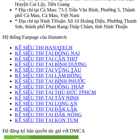
Huyện Cai Lậy, Tiền Giang
* Địa chỉ tại Cà Mau: 73-5 Trần Văn Bình, Phường 5, Thành
phố Cà Mau, Cà Mau, Việt Nam
* Địa chỉ tại Ninh THuận: Số 10 Hoàng Diệu, Phường Thanh
Sơn, thành phố Phan Rang-Tháp Chàm, tỉnh Ninh Thuận
Hệ thống Fanpage của Hanatech
KỆ SIÊU THỊ HANATECH
KỆ SIÊU THỊ TẠI ĐỒNG NAI
KỆ SIÊU THỊ TẠI CẦN THƠ
KỆ SIÊU THỊ TẠI BÌNH DƯƠNG
KỆ SIÊU THỊ TẠI VŨNG TÀU
KỆ SIÊU THỊ TẠI LÂM ĐỒNG
KỆ SIÊU THỊ TẠI BÌNH PHƯỚC
KỆ SIÊU THỊ TẠI ĐỒNG THÁP
KỆ SIÊU THỊ TẠI THỦ ĐỨC TPHCM
KỆ SIÊU THỊ TẠI TÂY NINH
KỆ SIÊU THỊ TẠI LONG AN
KỆ SIÊU THỊ TẠI ĐẮK LẮK
KỆ SIÊU THỊ TẠI ĐẮK NÔNG
KỆ SIÊU THỊ TẠI KON TUM
Đã đăng ký bản quyền tác giả với DMCA