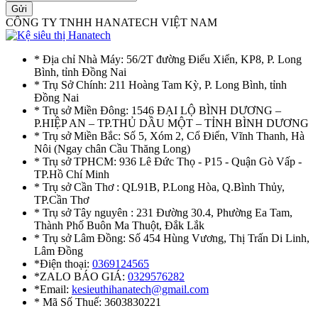
Gửi
CÔNG TY TNHH HANATECH VIỆT NAM
* Địa chỉ Nhà Máy: 56/2T đường Điểu Xiển, KP8, P. Long
Bình, tỉnh Đồng Nai
* Trụ Sở Chính: 211 Hoàng Tam Kỳ, P. Long Bình, tỉnh
Đồng Nai
* Trụ sở Miền Đông: 1546 ĐẠI LỘ BÌNH DƯƠNG –
P.HIỆP AN – TP.THỦ DẦU MỘT – TỈNH BÌNH DƯƠNG
* Trụ sở Miền Bắc: Số 5, Xóm 2, Cổ Điển, Vĩnh Thanh, Hà
Nôi (Ngay chân Cầu Thăng Long)
* Trụ sở TPHCM: 936 Lê Đức Thọ - P15 - Quận Gò Vấp -
TP.Hồ Chí Minh
* Trụ sở Cần Thơ : QL91B, P.Long Hòa, Q.Bình Thủy,
TP.Cần Thơ
* Trụ sở Tây nguyên : 231 Đường 30.4, Phường Ea Tam,
Thành Phố Buôn Ma Thuột, Đắk Lắk
* Trụ sở Lâm Đồng: Số 454 Hùng Vương, Thị Trấn Di Linh,
Lâm Đồng
*Điện thoại:
0369124565
*ZALO BÁO GIÁ:
0329576282
*Email:
kesieuthihanatech@gmail.com
* Mã Số Thuế: 3603830221