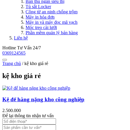
Bàn thu ngân siêu thị
Tủ sắt Locker
Công từ an ninh chống trộm
Máy in hóa đơn
Máy in và máy đọc mã vạch
Móc treo cài lưới
Phần mềm quản lý bán hàng
Liên hệ
Hotline Tư Vấn 24/7
0369124565
Trang chủ
/
kệ kho giá rẻ
kệ kho giá rẻ
Kệ để hàng nặng kho công nghiệp
2.500.000
Để lại thông tin nhận tư vấn