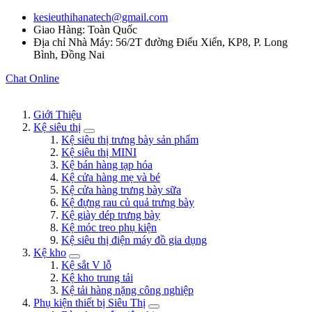
kesieuthihanatech@gmail.com
Giao Hàng: Toàn Quốc
Địa chỉ Nhà Máy: 56/2T đường Điểu Xiển, KP8, P. Long
Bình, Đồng Nai
Chat Online
Giới Thiệu
Kệ siêu thị
Kệ siêu thị trưng bày sản phẩm
Kệ siêu thị MINI
Kệ bán hàng tạp hóa
Kệ cửa hàng mẹ và bé
Kệ cửa hàng trưng bày sữa
Kệ đựng rau củ quả trưng bày
Kệ giày dép trưng bày
Kệ móc treo phụ kiện
Kệ siêu thị điện máy đồ gia dụng
Kệ kho
Kệ sắt V lỗ
Kệ kho trung tải
Kệ tải hàng nặng công nghiệp
Phụ kiện thiết bị Siêu Thị