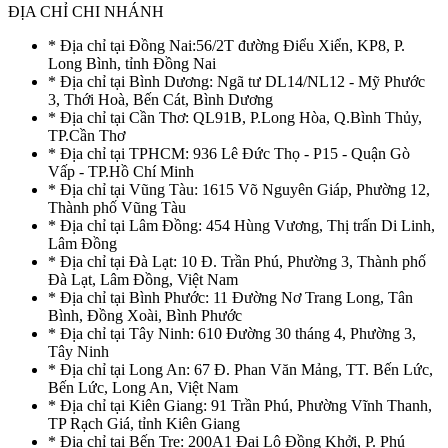
ĐỊA CHỈ CHI NHÁNH
* Địa chỉ tại Đồng Nai:56/2T đường Điểu Xiển, KP8, P.
Long Bình, tỉnh Đồng Nai
* Địa chỉ tại Bình Dương: Ngã tư DL14/NL12 - Mỹ Phước
3, Thới Hoà, Bến Cát, Bình Dương
* Địa chỉ tại Cần Thơ: QL91B, P.Long Hòa, Q.Bình Thủy,
TP.Cần Thơ
* Địa chỉ tại TPHCM: 936 Lê Đức Thọ - P15 - Quận Gò
Vấp - TP.Hồ Chí Minh
* Địa chỉ tại Vũng Tàu: 1615 Võ Nguyên Giáp, Phường 12,
Thành phố Vũng Tàu
* Địa chỉ tại Lâm Đồng: 454 Hùng Vương, Thị trấn Di Linh,
Lâm Đồng
* Địa chỉ tại Đà Lạt: 10 Đ. Trần Phú, Phường 3, Thành phố
Đà Lạt, Lâm Đồng, Việt Nam
* Địa chỉ tại Bình Phước: 11 Đường Nơ Trang Long, Tân
Bình, Đồng Xoài, Bình Phước
* Địa chỉ tại Tây Ninh: 610 Đường 30 tháng 4, Phường 3,
Tây Ninh
* Địa chỉ tại Long An: 67 Đ. Phan Văn Mảng, TT. Bến Lức,
Bến Lức, Long An, Việt Nam
* Địa chỉ tại Kiên Giang: 91 Trần Phú, Phường Vĩnh Thanh,
TP Rạch Giá, tỉnh Kiên Giang
* Địa chỉ tại Bến Tre: 200A1 Đại Lộ Đồng Khởi, P. Phú