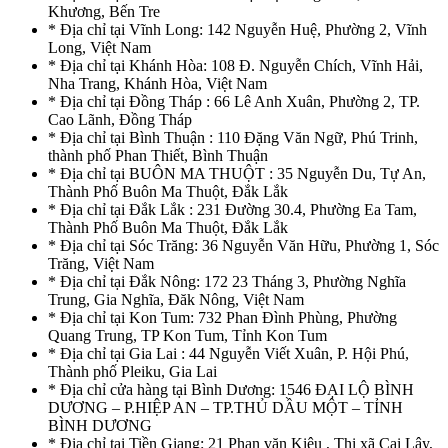
Khương, Bến Tre
* Địa chỉ tại Vĩnh Long: 142 Nguyễn Huệ, Phường 2, Vĩnh
Long, Việt Nam
* Địa chỉ tại Khánh Hòa: 108 Đ. Nguyễn Chích, Vĩnh Hải,
Nha Trang, Khánh Hòa, Việt Nam
* Địa chỉ tại Đồng Tháp : 66 Lê Anh Xuân, Phường 2, TP.
Cao Lãnh, Đồng Tháp
* Địa chỉ tại Bình Thuận : 110 Đặng Văn Ngữ, Phú Trinh,
thành phố Phan Thiết, Bình Thuận
* Địa chỉ tại BUÔN MA THUỘT : 35 Nguyễn Du, Tự An,
Thành Phố Buôn Ma Thuột, Đắk Lắk
* Địa chỉ tại Đắk Lắk : 231 Đường 30.4, Phường Ea Tam,
Thành Phố Buôn Ma Thuột, Đắk Lắk
* Địa chỉ tại Sóc Trăng: 36 Nguyễn Văn Hữu, Phường 1, Sóc
Trăng, Việt Nam
* Địa chỉ tại Đắk Nông: 172 23 Tháng 3, Phường Nghĩa
Trung, Gia Nghĩa, Đăk Nông, Việt Nam
* Địa chỉ tại Kon Tum: 732 Phan Đình Phùng, Phường
Quang Trung, TP Kon Tum, Tỉnh Kon Tum
* Địa chỉ tại Gia Lai : 44 Nguyễn Viết Xuân, P. Hội Phú,
Thành phố Pleiku, Gia Lai
* Địa chỉ cửa hàng tại Bình Dương: 1546 ĐẠI LỘ BÌNH
DƯƠNG – P.HIỆP AN – TP.THỦ DẦU MỘT – TỈNH
BÌNH DƯƠNG
* Địa chỉ tại Tiền Giang: 21 Phan văn Kiêu , Thị xã Cai Lậy,