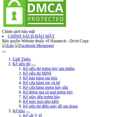
Chính sách bảo mật
CHÍNH SÁCH BẢO MẬT
Bản quyền Website thuộc về Hanatech - Do'nt Copy
Giới Thiệu
Kệ siêu thị
Kệ siêu thị trưng bày sản phẩm
Kệ siêu thị MINI
Kệ bán hàng tạp hóa
Kệ cửa hàng mẹ và bé
Kệ cửa hàng trưng bày sữa
Kệ đựng rau củ quả trưng bày
Kệ giày dép trưng bày
Kệ móc treo phụ kiện
Kệ siêu thị điện máy đồ gia dụng
Kệ kho
Kệ sắt V lỗ