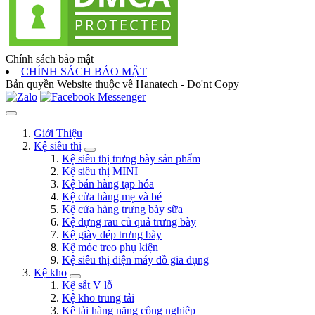
Chính sách bảo mật
CHÍNH SÁCH BẢO MẬT
Bản quyền Website thuộc về Hanatech - Do'nt Copy
Giới Thiệu
Kệ siêu thị
Kệ siêu thị trưng bày sản phẩm
Kệ siêu thị MINI
Kệ bán hàng tạp hóa
Kệ cửa hàng mẹ và bé
Kệ cửa hàng trưng bày sữa
Kệ đựng rau củ quả trưng bày
Kệ giày dép trưng bày
Kệ móc treo phụ kiện
Kệ siêu thị điện máy đồ gia dụng
Kệ kho
Kệ sắt V lỗ
Kệ kho trung tải
Kệ tải hàng nặng công nghiệp