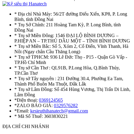
* Địa chỉ Nhà Máy: 56/2T đường Điểu Xiển, KP8, P. Long
Bình, tỉnh Đồng Nai
* Trụ Sở Chính: 211 Hoàng Tam Kỳ, P. Long Bình, tỉnh
Đồng Nai
* Trụ sở Miền Đông: 1546 ĐẠI LỘ BÌNH DƯƠNG –
P.HIỆP AN – TP.THỦ DẦU MỘT – TỈNH BÌNH DƯƠNG
* Trụ sở Miền Bắc: Số 5, Xóm 2, Cổ Điển, Vĩnh Thanh, Hà
Nôi (Ngay chân Cầu Thăng Long)
* Trụ sở TPHCM: 936 Lê Đức Thọ - P15 - Quận Gò Vấp -
TP.Hồ Chí Minh
* Trụ sở Cần Thơ : QL91B, P.Long Hòa, Q.Bình Thủy,
TP.Cần Thơ
* Trụ sở Tây nguyên : 231 Đường 30.4, Phường Ea Tam,
Thành Phố Buôn Ma Thuột, Đắk Lắk
* Trụ sở Lâm Đồng: Số 454 Hùng Vương, Thị Trấn Di Linh,
Lâm Đồng
*Điện thoại:
0369124565
*ZALO BÁO GIÁ:
0329576282
*Email:
kesieuthihanatech@gmail.com
* Mã Số Thuế: 3603830221
ĐỊA CHỈ CHI NHÁNH