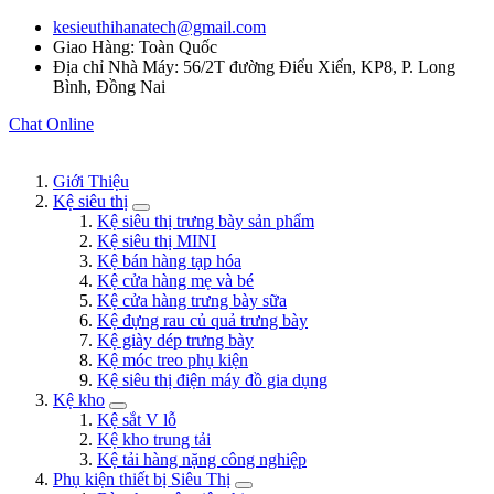
kesieuthihanatech@gmail.com
Giao Hàng: Toàn Quốc
Địa chỉ Nhà Máy: 56/2T đường Điểu Xiển, KP8, P. Long
Bình, Đồng Nai
Chat Online
Giới Thiệu
Kệ siêu thị
Kệ siêu thị trưng bày sản phẩm
Kệ siêu thị MINI
Kệ bán hàng tạp hóa
Kệ cửa hàng mẹ và bé
Kệ cửa hàng trưng bày sữa
Kệ đựng rau củ quả trưng bày
Kệ giày dép trưng bày
Kệ móc treo phụ kiện
Kệ siêu thị điện máy đồ gia dụng
Kệ kho
Kệ sắt V lỗ
Kệ kho trung tải
Kệ tải hàng nặng công nghiệp
Phụ kiện thiết bị Siêu Thị