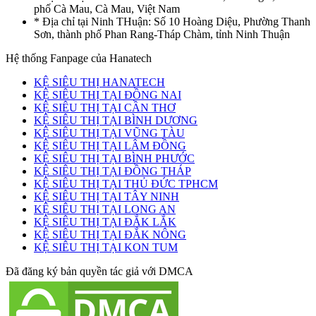
phố Cà Mau, Cà Mau, Việt Nam
* Địa chỉ tại Ninh THuận: Số 10 Hoàng Diệu, Phường Thanh
Sơn, thành phố Phan Rang-Tháp Chàm, tỉnh Ninh Thuận
Hệ thống Fanpage của Hanatech
KỆ SIÊU THỊ HANATECH
KỆ SIÊU THỊ TẠI ĐỒNG NAI
KỆ SIÊU THỊ TẠI CẦN THƠ
KỆ SIÊU THỊ TẠI BÌNH DƯƠNG
KỆ SIÊU THỊ TẠI VŨNG TÀU
KỆ SIÊU THỊ TẠI LÂM ĐỒNG
KỆ SIÊU THỊ TẠI BÌNH PHƯỚC
KỆ SIÊU THỊ TẠI ĐỒNG THÁP
KỆ SIÊU THỊ TẠI THỦ ĐỨC TPHCM
KỆ SIÊU THỊ TẠI TÂY NINH
KỆ SIÊU THỊ TẠI LONG AN
KỆ SIÊU THỊ TẠI ĐẮK LẮK
KỆ SIÊU THỊ TẠI ĐẮK NÔNG
KỆ SIÊU THỊ TẠI KON TUM
Đã đăng ký bản quyền tác giả với DMCA