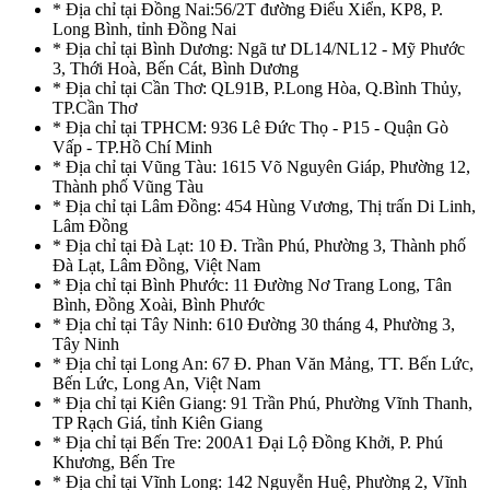
* Địa chỉ tại Đồng Nai:56/2T đường Điểu Xiển, KP8, P.
Long Bình, tỉnh Đồng Nai
* Địa chỉ tại Bình Dương: Ngã tư DL14/NL12 - Mỹ Phước
3, Thới Hoà, Bến Cát, Bình Dương
* Địa chỉ tại Cần Thơ: QL91B, P.Long Hòa, Q.Bình Thủy,
TP.Cần Thơ
* Địa chỉ tại TPHCM: 936 Lê Đức Thọ - P15 - Quận Gò
Vấp - TP.Hồ Chí Minh
* Địa chỉ tại Vũng Tàu: 1615 Võ Nguyên Giáp, Phường 12,
Thành phố Vũng Tàu
* Địa chỉ tại Lâm Đồng: 454 Hùng Vương, Thị trấn Di Linh,
Lâm Đồng
* Địa chỉ tại Đà Lạt: 10 Đ. Trần Phú, Phường 3, Thành phố
Đà Lạt, Lâm Đồng, Việt Nam
* Địa chỉ tại Bình Phước: 11 Đường Nơ Trang Long, Tân
Bình, Đồng Xoài, Bình Phước
* Địa chỉ tại Tây Ninh: 610 Đường 30 tháng 4, Phường 3,
Tây Ninh
* Địa chỉ tại Long An: 67 Đ. Phan Văn Mảng, TT. Bến Lức,
Bến Lức, Long An, Việt Nam
* Địa chỉ tại Kiên Giang: 91 Trần Phú, Phường Vĩnh Thanh,
TP Rạch Giá, tỉnh Kiên Giang
* Địa chỉ tại Bến Tre: 200A1 Đại Lộ Đồng Khởi, P. Phú
Khương, Bến Tre
* Địa chỉ tại Vĩnh Long: 142 Nguyễn Huệ, Phường 2, Vĩnh