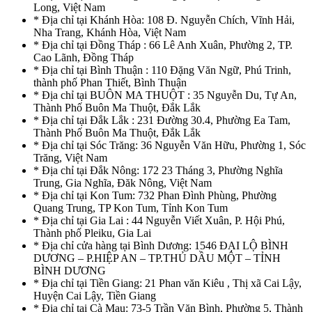
Long, Việt Nam
* Địa chỉ tại Khánh Hòa: 108 Đ. Nguyễn Chích, Vĩnh Hải,
Nha Trang, Khánh Hòa, Việt Nam
* Địa chỉ tại Đồng Tháp : 66 Lê Anh Xuân, Phường 2, TP.
Cao Lãnh, Đồng Tháp
* Địa chỉ tại Bình Thuận : 110 Đặng Văn Ngữ, Phú Trinh,
thành phố Phan Thiết, Bình Thuận
* Địa chỉ tại BUÔN MA THUỘT : 35 Nguyễn Du, Tự An,
Thành Phố Buôn Ma Thuột, Đắk Lắk
* Địa chỉ tại Đắk Lắk : 231 Đường 30.4, Phường Ea Tam,
Thành Phố Buôn Ma Thuột, Đắk Lắk
* Địa chỉ tại Sóc Trăng: 36 Nguyễn Văn Hữu, Phường 1, Sóc
Trăng, Việt Nam
* Địa chỉ tại Đắk Nông: 172 23 Tháng 3, Phường Nghĩa
Trung, Gia Nghĩa, Đăk Nông, Việt Nam
* Địa chỉ tại Kon Tum: 732 Phan Đình Phùng, Phường
Quang Trung, TP Kon Tum, Tỉnh Kon Tum
* Địa chỉ tại Gia Lai : 44 Nguyễn Viết Xuân, P. Hội Phú,
Thành phố Pleiku, Gia Lai
* Địa chỉ cửa hàng tại Bình Dương: 1546 ĐẠI LỘ BÌNH
DƯƠNG – P.HIỆP AN – TP.THỦ DẦU MỘT – TỈNH
BÌNH DƯƠNG
* Địa chỉ tại Tiền Giang: 21 Phan văn Kiêu , Thị xã Cai Lậy,
Huyện Cai Lậy, Tiền Giang
* Địa chỉ tại Cà Mau: 73-5 Trần Văn Bình, Phường 5, Thành