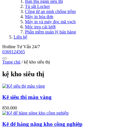
Bàn thu ngân siêu thị
Tủ sắt Locker
Công từ an ninh chống trộm
Máy in hóa đơn
Máy in và máy đọc mã vạch
Móc treo cài lưới
Phần mềm quản lý bán hàng
Liên hệ
Hotline Tư Vấn 24/7
0369124565
Trang chủ
/
kệ kho siêu thị
kệ kho siêu thị
Kệ siêu thị màu vàng
850.000
Kệ để hàng nặng kho công nghiệp