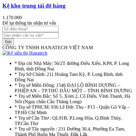
Kệ kho trung tải để hàng
1.170.000
Để lại thông tin nhận tư vấn
Gửi
CÔNG TY TNHH HANATECH VIỆT NAM
* Địa chỉ Nhà Máy: 56/2T đường Điểu Xiển, KP8, P. Long
Bình, tỉnh Đồng Nai
* Trụ Sở Chính: 211 Hoàng Tam Kỳ, P. Long Bình, tỉnh
Đồng Nai
* Trụ sở Miền Đông: 1546 ĐẠI LỘ BÌNH DƯƠNG –
P.HIỆP AN – TP.THỦ DẦU MỘT – TỈNH BÌNH DƯƠNG
* Trụ sở Miền Bắc: Số 5, Xóm 2, Cổ Điển, Vĩnh Thanh, Hà
Nôi (Ngay chân Cầu Thăng Long)
* Trụ sở TPHCM: 936 Lê Đức Thọ - P15 - Quận Gò Vấp -
TP.Hồ Chí Minh
* Trụ sở Cần Thơ : QL91B, P.Long Hòa, Q.Bình Thủy,
TP.Cần Thơ
* Trụ sở Tây nguyên : 231 Đường 30.4, Phường Ea Tam,
Thành Phố Buôn Ma Thuột, Đắk Lắk