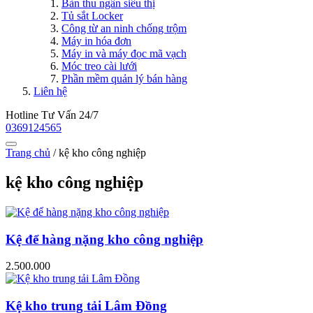
Bàn thu ngân siêu thị
Tủ sắt Locker
Công từ an ninh chống trộm
Máy in hóa đơn
Máy in và máy đọc mã vạch
Móc treo cài lưới
Phần mềm quản lý bán hàng
Liên hệ
Hotline Tư Vấn 24/7
0369124565
Trang chủ
/
kệ kho công nghiệp
kệ kho công nghiệp
Kệ để hàng nặng kho công nghiệp
2.500.000
Kệ kho trung tải Lâm Đồng