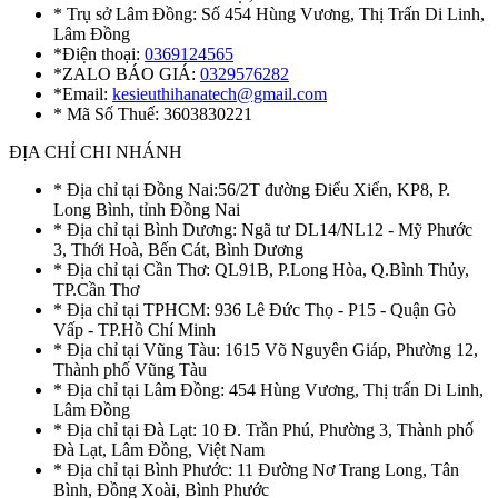
* Trụ sở Lâm Đồng: Số 454 Hùng Vương, Thị Trấn Di Linh,
Lâm Đồng
*Điện thoại:
0369124565
*ZALO BÁO GIÁ:
0329576282
*Email:
kesieuthihanatech@gmail.com
* Mã Số Thuế: 3603830221
ĐỊA CHỈ CHI NHÁNH
* Địa chỉ tại Đồng Nai:56/2T đường Điểu Xiển, KP8, P.
Long Bình, tỉnh Đồng Nai
* Địa chỉ tại Bình Dương: Ngã tư DL14/NL12 - Mỹ Phước
3, Thới Hoà, Bến Cát, Bình Dương
* Địa chỉ tại Cần Thơ: QL91B, P.Long Hòa, Q.Bình Thủy,
TP.Cần Thơ
* Địa chỉ tại TPHCM: 936 Lê Đức Thọ - P15 - Quận Gò
Vấp - TP.Hồ Chí Minh
* Địa chỉ tại Vũng Tàu: 1615 Võ Nguyên Giáp, Phường 12,
Thành phố Vũng Tàu
* Địa chỉ tại Lâm Đồng: 454 Hùng Vương, Thị trấn Di Linh,
Lâm Đồng
* Địa chỉ tại Đà Lạt: 10 Đ. Trần Phú, Phường 3, Thành phố
Đà Lạt, Lâm Đồng, Việt Nam
* Địa chỉ tại Bình Phước: 11 Đường Nơ Trang Long, Tân
Bình, Đồng Xoài, Bình Phước