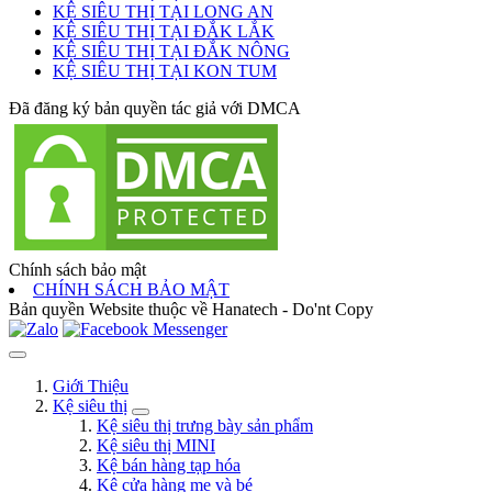
KỆ SIÊU THỊ TẠI LONG AN
KỆ SIÊU THỊ TẠI ĐẮK LẮK
KỆ SIÊU THỊ TẠI ĐẮK NÔNG
KỆ SIÊU THỊ TẠI KON TUM
Đã đăng ký bản quyền tác giả với DMCA
Chính sách bảo mật
CHÍNH SÁCH BẢO MẬT
Bản quyền Website thuộc về Hanatech - Do'nt Copy
Giới Thiệu
Kệ siêu thị
Kệ siêu thị trưng bày sản phẩm
Kệ siêu thị MINI
Kệ bán hàng tạp hóa
Kệ cửa hàng mẹ và bé