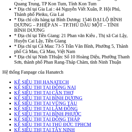
Quang Trung, TP Kon Tum, Tỉnh Kon Tum
* Địa chỉ tại Gia Lai : 44 Nguyễn Viết Xuân, P. Hội Phú,
Thành phố Pleiku, Gia Lai
* Địa chỉ cửa hàng tại Bình Dương: 1546 ĐẠI LỘ BÌNH
DƯƠNG – P.HIỆP AN – TP.THỦ DẦU MỘT – TỈNH
BÌNH DƯƠNG
* Địa chỉ tại Tiền Giang: 21 Phan văn Kiêu , Thị xã Cai Lậy,
Huyện Cai Lậy, Tiền Giang
* Địa chỉ tại Cà Mau: 73-5 Trần Văn Bình, Phường 5, Thành
phố Cà Mau, Cà Mau, Việt Nam
* Địa chỉ tại Ninh THuận: Số 10 Hoàng Diệu, Phường Thanh
Sơn, thành phố Phan Rang-Tháp Chàm, tỉnh Ninh Thuận
Hệ thống Fanpage của Hanatech
KỆ SIÊU THỊ HANATECH
KỆ SIÊU THỊ TẠI ĐỒNG NAI
KỆ SIÊU THỊ TẠI CẦN THƠ
KỆ SIÊU THỊ TẠI BÌNH DƯƠNG
KỆ SIÊU THỊ TẠI VŨNG TÀU
KỆ SIÊU THỊ TẠI LÂM ĐỒNG
KỆ SIÊU THỊ TẠI BÌNH PHƯỚC
KỆ SIÊU THỊ TẠI ĐỒNG THÁP
KỆ SIÊU THỊ TẠI THỦ ĐỨC TPHCM
KỆ SIÊU THỊ TẠI TÂY NINH