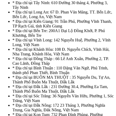
* Địa chỉ tại Tây Ninh: 610 Đường 30 tháng 4, Phường 3,
Tây Ninh
* Địa chỉ tại Long An: 67 Đ. Phan Văn Mảng, TT. Bến Lức,
Bến Lức, Long An, Việt Nam
* Địa chỉ tại Kiên Giang: 91 Trần Phú, Phường Vĩnh Thanh,
TP Rạch Giá, tỉnh Kiên Giang
* Địa chỉ tại Bến Tre: 200A1 Đại Lộ Đồng Khởi, P. Phú
Khương, Bến Tre
* Địa chỉ tại Vĩnh Long: 142 Nguyễn Huệ, Phường 2, Vĩnh
Long, Việt Nam
* Địa chỉ tại Khánh Hòa: 108 Đ. Nguyễn Chích, Vĩnh Hải,
Nha Trang, Khánh Hòa, Việt Nam
* Địa chỉ tại Đồng Tháp : 66 Lê Anh Xuân, Phường 2, TP.
Cao Lãnh, Đồng Tháp
* Địa chỉ tại Bình Thuận : 110 Đặng Văn Ngữ, Phú Trinh,
thành phố Phan Thiết, Bình Thuận
* Địa chỉ tại BUÔN MA THUỘT : 35 Nguyễn Du, Tự An,
Thành Phố Buôn Ma Thuột, Đắk Lắk
* Địa chỉ tại Đắk Lắk : 231 Đường 30.4, Phường Ea Tam,
Thành Phố Buôn Ma Thuột, Đắk Lắk
* Địa chỉ tại Sóc Trăng: 36 Nguyễn Văn Hữu, Phường 1, Sóc
Trăng, Việt Nam
* Địa chỉ tại Đắk Nông: 172 23 Tháng 3, Phường Nghĩa
Trung, Gia Nghĩa, Đăk Nông, Việt Nam
* Địa chỉ tại Kon Tum: 732 Phan Đình Phùng, Phường