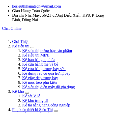
kesieuthihanatech@gmail.com
Giao Hàng: Toàn Quốc
Địa chỉ Nhà Máy: 56/2T đường Điểu Xiển, KP8, P. Long
Bình, Đồng Nai
Chat Online
Giới Thiệu
Kệ siêu thị
Kệ siêu thị trưng bày sản phẩm
Kệ siêu thị MINI
Kệ bán hàng tạp hóa
Kệ cửa hàng mẹ và bé
Kệ cửa hàng trưng bày sữa
Kệ đựng rau củ quả trưng bày
Kệ giày dép trưng bày
Kệ móc treo phụ kiện
Kệ siêu thị điện máy đồ gia dụng
Kệ kho
Kệ sắt V lỗ
Kệ kho trung tải
Kệ tải hàng nặng công nghiệp
Phụ kiện thiết bị Siêu Thị