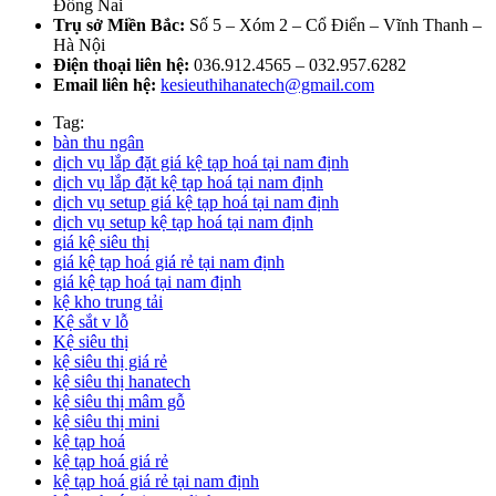
Đồng Nai
Trụ sở Miền Bắc:
Số 5 – Xóm 2 – Cổ Điển – Vĩnh Thanh –
Hà Nội
Điện thoại liên hệ:
036.912.4565 – 032.957.6282
Email liên hệ:
kesieuthihanatech@gmail.com
Tag:
bàn thu ngân
dịch vụ lắp đặt giá kệ tạp hoá tại nam định
dịch vụ lắp đặt kệ tạp hoá tại nam định
dịch vụ setup giá kệ tạp hoá tại nam định
dịch vụ setup kệ tạp hoá tại nam định
giá kệ siêu thị
giá kệ tạp hoá giá rẻ tại nam định
giá kệ tạp hoá tại nam định
kệ kho trung tải
Kệ sắt v lỗ
Kệ siêu thị
kệ siêu thị giá rẻ
kệ siêu thị hanatech
kệ siêu thị mâm gỗ
kệ siêu thị mini
kệ tạp hoá
kệ tạp hoá giá rẻ
kệ tạp hoá giá rẻ tại nam định