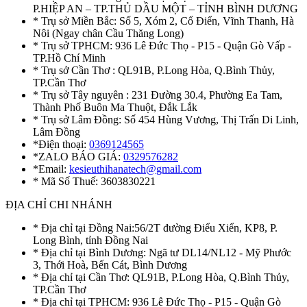
P.HIỆP AN – TP.THỦ DẦU MỘT – TỈNH BÌNH DƯƠNG
* Trụ sở Miền Bắc: Số 5, Xóm 2, Cổ Điển, Vĩnh Thanh, Hà
Nôi (Ngay chân Cầu Thăng Long)
* Trụ sở TPHCM: 936 Lê Đức Thọ - P15 - Quận Gò Vấp -
TP.Hồ Chí Minh
* Trụ sở Cần Thơ : QL91B, P.Long Hòa, Q.Bình Thủy,
TP.Cần Thơ
* Trụ sở Tây nguyên : 231 Đường 30.4, Phường Ea Tam,
Thành Phố Buôn Ma Thuột, Đắk Lắk
* Trụ sở Lâm Đồng: Số 454 Hùng Vương, Thị Trấn Di Linh,
Lâm Đồng
*Điện thoại:
0369124565
*ZALO BÁO GIÁ:
0329576282
*Email:
kesieuthihanatech@gmail.com
* Mã Số Thuế: 3603830221
ĐỊA CHỈ CHI NHÁNH
* Địa chỉ tại Đồng Nai:56/2T đường Điểu Xiển, KP8, P.
Long Bình, tỉnh Đồng Nai
* Địa chỉ tại Bình Dương: Ngã tư DL14/NL12 - Mỹ Phước
3, Thới Hoà, Bến Cát, Bình Dương
* Địa chỉ tại Cần Thơ: QL91B, P.Long Hòa, Q.Bình Thủy,
TP.Cần Thơ
* Địa chỉ tại TPHCM: 936 Lê Đức Thọ - P15 - Quận Gò