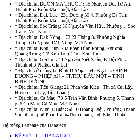
* Địa chỉ tại BUÔN MA THUỘT : 35 Nguyễn Du, Tự An,
Thành Phố Buôn Ma Thuột, Đắk Lắk
* Địa chỉ tại Đắk Lắk : 231 Đường 30.4, Phường Ea Tam,
Thành Phố Buôn Ma Thuột, Đắk Lắk
* Địa chỉ tại Sóc Trăng: 36 Nguyễn Văn Hữu, Phường 1, Sóc
Trăng, Việt Nam
* Địa chỉ tại Đắk Nông: 172 23 Tháng 3, Phường Nghĩa
Trung, Gia Nghĩa, Đăk Nông, Việt Nam
* Địa chỉ tại Kon Tum: 732 Phan Đình Phùng, Phường
Quang Trung, TP Kon Tum, Tỉnh Kon Tum
* Địa chỉ tại Gia Lai : 44 Nguyễn Viết Xuân, P. Hội Phú,
Thành phố Pleiku, Gia Lai
* Địa chỉ cửa hàng tại Bình Dương: 1546 ĐẠI LỘ BÌNH
DƯƠNG – P.HIỆP AN – TP.THỦ DẦU MỘT – TỈNH
BÌNH DƯƠNG
* Địa chỉ tại Tiền Giang: 21 Phan văn Kiêu , Thị xã Cai Lậy,
Huyện Cai Lậy, Tiền Giang
* Địa chỉ tại Cà Mau: 73-5 Trần Văn Bình, Phường 5, Thành
phố Cà Mau, Cà Mau, Việt Nam
* Địa chỉ tại Ninh THuận: Số 10 Hoàng Diệu, Phường Thanh
Sơn, thành phố Phan Rang-Tháp Chàm, tỉnh Ninh Thuận
Hệ thống Fanpage của Hanatech
KỆ SIÊU THỊ HANATECH