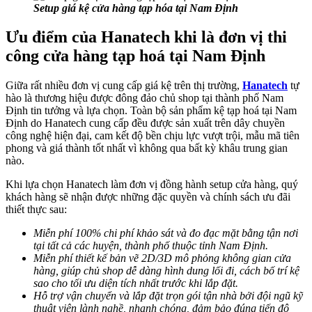
Setup giá kệ cửa hàng tạp hóa tại Nam Định
Ưu điểm của Hanatech khi là đơn vị thi
công cửa hàng tạp hoá tại Nam Định
Giữa rất nhiều đơn vị cung cấp giá kệ trên thị trường,
Hanatech
tự
hào là thương hiệu được đông đảo chủ shop tại thành phố Nam
Định tin tưởng và lựa chọn. Toàn bộ sản phẩm kệ tạp hoá tại Nam
Định do Hanatech cung cấp đều được sản xuất trên dây chuyền
công nghệ hiện đại, cam kết độ bền chịu lực vượt trội, mẫu mã tiên
phong và giá thành tốt nhất vì không qua bất kỳ khâu trung gian
nào.
Khi lựa chọn Hanatech làm đơn vị đồng hành setup cửa hàng, quý
khách hàng sẽ nhận được những đặc quyền và chính sách ưu đãi
thiết thực sau:
Miễn phí 100% chi phí khảo sát và đo đạc mặt bằng tận nơi
tại tất cả các huyện, thành phố thuộc tỉnh Nam Định.
Miễn phí thiết kế bản vẽ 2D/3D mô phỏng không gian cửa
hàng, giúp chủ shop dễ dàng hình dung lối đi, cách bố trí kệ
sao cho tối ưu diện tích nhất trước khi lắp đặt.
Hỗ trợ vận chuyển và lắp đặt trọn gói tận nhà bởi đội ngũ kỹ
thuật viên lành nghề, nhanh chóng, đảm bảo đúng tiến độ