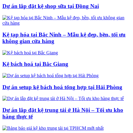
Dự án lắp đặt kệ shop sữa tại Đồng Nai
Kệ tạp hóa tại Bắc Ninh – Mẫu kệ đẹp, bền, tối ưu
không gian cửa hàng
Kệ bách hoá tại Bắc Giang
Dự án setup kệ bách hoá tổng hợp tại Hải Phòng
Dự án lắp đặt kệ trung tải ở Hà Nội – Tối ưu kho
hàng thực tế