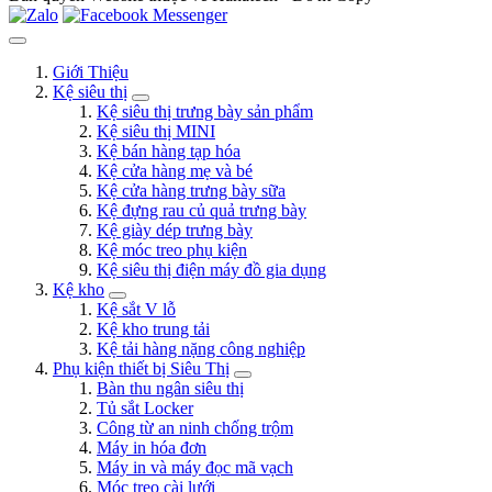
Giới Thiệu
Kệ siêu thị
Kệ siêu thị trưng bày sản phẩm
Kệ siêu thị MINI
Kệ bán hàng tạp hóa
Kệ cửa hàng mẹ và bé
Kệ cửa hàng trưng bày sữa
Kệ đựng rau củ quả trưng bày
Kệ giày dép trưng bày
Kệ móc treo phụ kiện
Kệ siêu thị điện máy đồ gia dụng
Kệ kho
Kệ sắt V lỗ
Kệ kho trung tải
Kệ tải hàng nặng công nghiệp
Phụ kiện thiết bị Siêu Thị
Bàn thu ngân siêu thị
Tủ sắt Locker
Công từ an ninh chống trộm
Máy in hóa đơn
Máy in và máy đọc mã vạch
Móc treo cài lưới