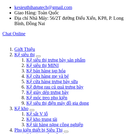
kesieuthihanatech@gmail.com
Giao Hàng: Toàn Quốc
Địa chỉ Nhà Máy: 56/2T đường Điểu Xiển, KP8, P. Long
Bình, Đồng Nai
Chat Online
Giới Thiệu
Kệ siêu thị
Kệ siêu thị trưng bày sản phẩm
Kệ siêu thị MINI
Kệ bán hàng tạp hóa
Kệ cửa hàng mẹ và bé
Kệ cửa hàng trưng bày sữa
Kệ đựng rau củ quả trưng bày
Kệ giày dép trưng bày
Kệ móc treo phụ kiện
Kệ siêu thị điện máy đồ gia dụng
Kệ kho
Kệ sắt V lỗ
Kệ kho trung tải
Kệ tải hàng nặng công nghiệp
Phụ kiện thiết bị Siêu Thị