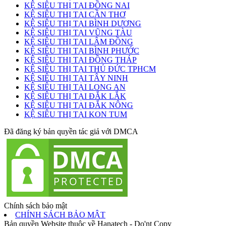
KỆ SIÊU THỊ TẠI ĐỒNG NAI
KỆ SIÊU THỊ TẠI CẦN THƠ
KỆ SIÊU THỊ TẠI BÌNH DƯƠNG
KỆ SIÊU THỊ TẠI VŨNG TÀU
KỆ SIÊU THỊ TẠI LÂM ĐỒNG
KỆ SIÊU THỊ TẠI BÌNH PHƯỚC
KỆ SIÊU THỊ TẠI ĐỒNG THÁP
KỆ SIÊU THỊ TẠI THỦ ĐỨC TPHCM
KỆ SIÊU THỊ TẠI TÂY NINH
KỆ SIÊU THỊ TẠI LONG AN
KỆ SIÊU THỊ TẠI ĐẮK LẮK
KỆ SIÊU THỊ TẠI ĐẮK NÔNG
KỆ SIÊU THỊ TẠI KON TUM
Đã đăng ký bản quyền tác giả với DMCA
Chính sách bảo mật
CHÍNH SÁCH BẢO MẬT
Bản quyền Website thuộc về Hanatech - Do'nt Copy