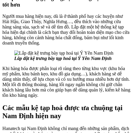
tốt hơn
Người mua hàng hiện nay, dù là ở thành phố hay các huyện như
Hải Hậu, Giao Thủy, Nghĩa Hưng…, đều thích vào những cửa
hàng sáng sủa, sạch sẽ và dễ tìm đồ. Lắp đặt một hệ thống kệ tạp
hóa hiện đại chính là cách bạn thay đổi hoàn toàn diện mạo cho cửa
hàng, không còn cảnh hàng hóa chất đống, bám bụi như lối kinh
doanh truyền thống.
Lắp đặt kệ trưng bày tạp hoá tại Ý Yên Nam Định
Khi hàng hóa được phân loại rõ ràng theo từng khu vực (khu hóa
mỹ phẩm, khu bánh kẹo, khu đồ gia dụng…), khách hàng sẽ dễ
dàng nhìn thấy, dễ lựa chọn và có xu hướng mua nhiều hơn dự tính.
Một lối đi thông thoáng, hàng lối ngay ngắn không chỉ giữ chân
khách hàng lâu hơn mà còn giúp bạn dễ dàng quản lý, kiểm kê hàng
tồn kho hàng ngày.
Các mẫu kệ tạp hoá được ưa chuộng tại
Nam Định hiện nay
Hanatech tại Nam Định không chỉ mang đến những sản phẩm, dịch