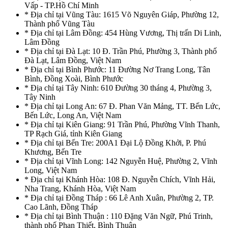
Vấp - TP.Hồ Chí Minh
* Địa chỉ tại Vũng Tàu: 1615 Võ Nguyên Giáp, Phường 12,
Thành phố Vũng Tàu
* Địa chỉ tại Lâm Đồng: 454 Hùng Vương, Thị trấn Di Linh,
Lâm Đồng
* Địa chỉ tại Đà Lạt: 10 Đ. Trần Phú, Phường 3, Thành phố
Đà Lạt, Lâm Đồng, Việt Nam
* Địa chỉ tại Bình Phước: 11 Đường Nơ Trang Long, Tân
Bình, Đồng Xoài, Bình Phước
* Địa chỉ tại Tây Ninh: 610 Đường 30 tháng 4, Phường 3,
Tây Ninh
* Địa chỉ tại Long An: 67 Đ. Phan Văn Mảng, TT. Bến Lức,
Bến Lức, Long An, Việt Nam
* Địa chỉ tại Kiên Giang: 91 Trần Phú, Phường Vĩnh Thanh,
TP Rạch Giá, tỉnh Kiên Giang
* Địa chỉ tại Bến Tre: 200A1 Đại Lộ Đồng Khởi, P. Phú
Khương, Bến Tre
* Địa chỉ tại Vĩnh Long: 142 Nguyễn Huệ, Phường 2, Vĩnh
Long, Việt Nam
* Địa chỉ tại Khánh Hòa: 108 Đ. Nguyễn Chích, Vĩnh Hải,
Nha Trang, Khánh Hòa, Việt Nam
* Địa chỉ tại Đồng Tháp : 66 Lê Anh Xuân, Phường 2, TP.
Cao Lãnh, Đồng Tháp
* Địa chỉ tại Bình Thuận : 110 Đặng Văn Ngữ, Phú Trinh,
thành phố Phan Thiết, Bình Thuận