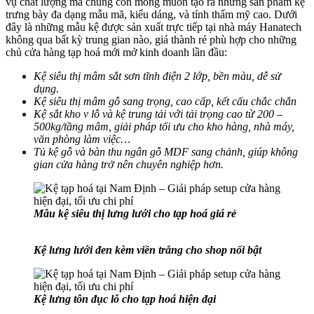
vụ chất lượng mà chúng còn mong muốn tạo ra những sản phẩm kệ
trưng bày đa dạng mẫu mã, kiểu dáng, và tính thẩm mỹ cao. Dưới
đây là những mẫu kệ được sản xuất trực tiếp tại nhà máy Hanatech
không qua bất kỳ trung gian nào, giá thành rẻ phù hợp cho những
chủ cửa hàng tạp hoá mới mở kinh doanh lần đầu:
Kệ siêu thị mâm sắt sơn tĩnh điện 2 lớp, bền màu, dễ sử
dụng.
Kệ siêu thị mâm gỗ sang trọng, cao cấp, kết cấu chắc chắn
Kệ sắt kho v lỗ và kệ trung tải với tải trọng cao từ 200 –
500kg/tầng mâm, giải pháp tối ưu cho kho hàng, nhà máy,
văn phòng làm việc…
Tủ kệ gỗ và bàn thu ngân gỗ MDF sang chảnh, giúp không
gian cửa hàng trở nên chuyên nghiệp hơn.
Mẫu kệ siêu thị lưng lưới cho tạp hoá giá rẻ
Kệ lưng lưới đen kèm viền trắng cho shop nổi bật
Kệ lưng tôn đục lỗ cho tạp hoá hiện đại