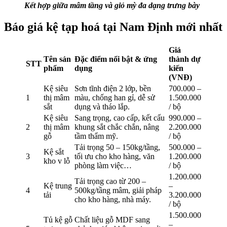
Kết hợp giữa mâm tầng và giỏ mỳ đa dạng trưng bày
Báo giá kệ tạp hoá tại Nam Định mới nhất
Giá
Tên sản
Đặc điểm nổi bật & ứng
thành dự
STT
phẩm
dụng
kiến
(VNĐ)
Kệ siêu
Sơn tĩnh điện 2 lớp, bền
700.000 –
1
thị mâm
màu, chống han gỉ, dễ sử
1.500.000
sắt
dụng và tháo lắp.
/ bộ
Kệ siêu
Sang trọng, cao cấp, kết cấu
990.000 –
2
thị mâm
khung sắt chắc chắn, nâng
2.200.000
gỗ
tầm thẩm mỹ.
/ bộ
Tải trọng 50 – 150kg/tầng,
500.000 –
Kệ sắt
3
tối ưu cho kho hàng, văn
1.200.000
kho v lỗ
phòng làm việc…
/ bộ
1.200.000
Tải trọng cao từ 200 –
Kệ trung
–
4
500kg/tầng mâm, giải pháp
tải
3.200.000
cho kho hàng, nhà máy.
/ bộ
1.500.000
Tủ kệ gỗ
Chất liệu gỗ MDF sang
–