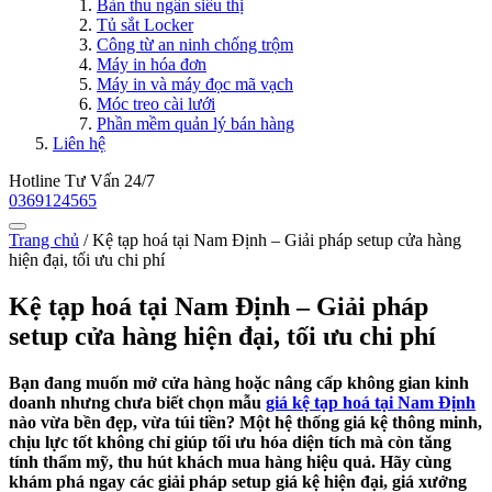
Bàn thu ngân siêu thị
Tủ sắt Locker
Công từ an ninh chống trộm
Máy in hóa đơn
Máy in và máy đọc mã vạch
Móc treo cài lưới
Phần mềm quản lý bán hàng
Liên hệ
Hotline Tư Vấn 24/7
0369124565
Trang chủ
/
Kệ tạp hoá tại Nam Định – Giải pháp setup cửa hàng
hiện đại, tối ưu chi phí
Kệ tạp hoá tại Nam Định – Giải pháp
setup cửa hàng hiện đại, tối ưu chi phí
Bạn đang muốn mở cửa hàng hoặc nâng cấp không gian kinh
doanh nhưng chưa biết chọn mẫu
giá kệ tạp hoá tại Nam Định
nào vừa bền đẹp, vừa túi tiền? Một hệ thống giá kệ thông minh,
chịu lực tốt không chỉ giúp tối ưu hóa diện tích mà còn tăng
tính thẩm mỹ, thu hút khách mua hàng hiệu quả. Hãy cùng
khám phá ngay các giải pháp setup giá kệ hiện đại, giá xưởng