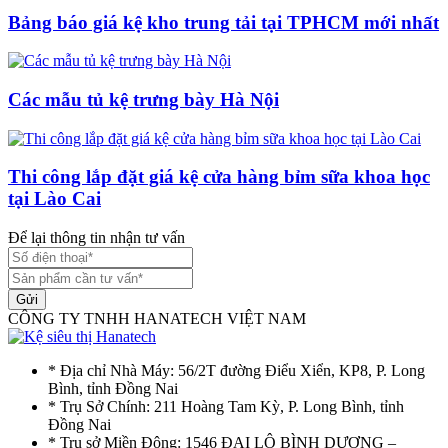
Bảng báo giá kệ kho trung tải tại TPHCM mới nhất
Các mẫu tủ kệ trưng bày Hà Nội
Thi công lắp đặt giá kệ cửa hàng bỉm sữa khoa học
tại Lào Cai
Để lại thông tin nhận tư vấn
Gửi
CÔNG TY TNHH HANATECH VIỆT NAM
* Địa chỉ Nhà Máy: 56/2T đường Điểu Xiển, KP8, P. Long
Bình, tỉnh Đồng Nai
* Trụ Sở Chính: 211 Hoàng Tam Kỳ, P. Long Bình, tỉnh
Đồng Nai
* Trụ sở Miền Đông: 1546 ĐẠI LỘ BÌNH DƯƠNG –