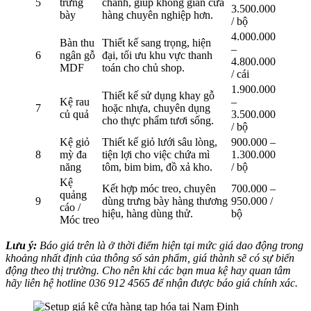
5
trưng
chảnh, giúp không gian cửa
3.500.000
bày
hàng chuyên nghiệp hơn.
/ bộ
4.000.000
Bàn thu
Thiết kế sang trọng, hiện
–
6
ngân gỗ
đại, tối ưu khu vực thanh
4.800.000
MDF
toán cho chủ shop.
/ cái
1.900.000
Thiết kế sử dụng khay gỗ
Kệ rau
–
7
hoặc nhựa, chuyên dụng
củ quả
3.500.000
cho thực phẩm tươi sống.
/ bộ
Kệ giỏ
Thiết kế giỏ lưới sâu lòng,
900.000 –
8
mỳ đa
tiện lợi cho việc chứa mì
1.300.000
năng
tôm, bim bim, đồ xả kho.
/ bộ
Kệ
Kết hợp móc treo, chuyên
700.000 –
quảng
9
dùng trưng bày hàng thương
950.000 /
cáo /
hiệu, hàng dùng thử.
bộ
Móc treo
Lưu ý:
Báo giá trên là ở thời điểm hiện tại mức giá dao động trong
khoảng nhất định của thông số sản phẩm, giá thành sẽ có sự biến
động theo thị trường. Cho nên khi các bạn mua kệ hay quan tâm
hãy liên hệ hotline 036 912 4565 để nhận được báo giá chính xác.