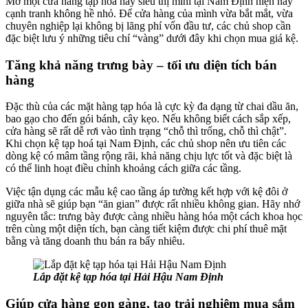
Mở một cửa hàng tạp hóa hay siêu thị mini tại Nam Định hiện nay
cạnh tranh không hề nhỏ. Để cửa hàng của mình vừa bắt mắt, vừa
chuyên nghiệp lại không bị lãng phí vốn đầu tư, các chủ shop cần
đặc biệt lưu ý những tiêu chí “vàng” dưới đây khi chọn mua giá kệ.
Tăng khả năng trưng bày – tối ưu diện tích bán
hàng
Đặc thù của các mặt hàng tạp hóa là cực kỳ đa dạng từ chai dầu ăn,
bao gạo cho đến gói bánh, cây kẹo. Nếu không biết cách sắp xếp,
cửa hàng sẽ rất dễ rơi vào tình trạng “chỗ thì trống, chỗ thì chật”.
Khi chọn kệ tạp hoá tại Nam Định, các chủ shop nên ưu tiên các
dòng kệ có mâm tầng rộng rãi, khả năng chịu lực tốt và đặc biệt là
có thể linh hoạt điều chỉnh khoảng cách giữa các tầng.
Việc tận dụng các mẫu kệ cao tầng áp tường kết hợp với kệ đôi ở
giữa nhà sẽ giúp bạn “ăn gian” được rất nhiều không gian. Hãy nhớ
nguyên tắc: trưng bày được càng nhiều hàng hóa một cách khoa học
trên cùng một diện tích, bạn càng tiết kiệm được chi phí thuê mặt
bằng và tăng doanh thu bán ra bấy nhiêu.
Lắp đặt kệ tạp hóa tại Hải Hậu Nam Định
Giúp cửa hàng gọn gàng, tạo trải nghiệm mua sắm