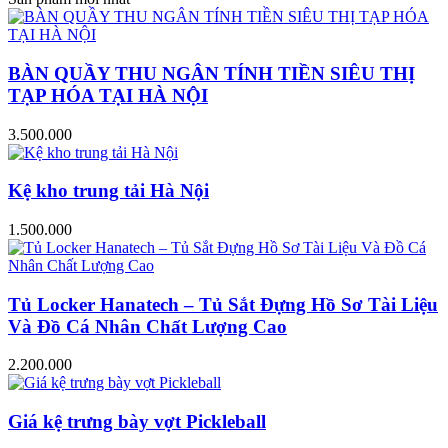
BÀN QUẦY THU NGÂN TÍNH TIỀN SIÊU THỊ
TẠP HÓA TẠI HÀ NỘI
3.500.000
Kệ kho trung tải Hà Nội
1.500.000
Tủ Locker Hanatech – Tủ Sắt Đựng Hồ Sơ Tài Liệu
Và Đồ Cá Nhân Chất Lượng Cao
2.200.000
Giá kệ trưng bày vợt Pickleball