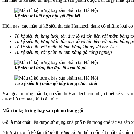
mà mẫu tủ kệ siêu thị hiện đang là sản phẩm được bán chạy nhất tại 
Kệ siêu thị kết hợp hộc gỗ tiện lợi
Hiện nay, các mẫu tủ kệ siêu thị của Hanatech đang có những loại cơ
Tủ kệ siêu thị lưng lưới, tôn đục lỗ và tôn liền với mâm bằng to
Tủ kệ siêu thị lưng lưới, tôn đục lỗ và tôn liền với mâm bằng g
Tủ kệ siêu thị với phần tủ làm bằng khung sắt bọc Alu
Tủ kệ siêu thị với phần tủ làm bằng gỗ công nghiệp
Kệ siêu thị lưng tôn đục lỗ kèm tủ gỗ
Tủ kệ siêu thị mâm gỗ bày hàng chắc chắn
Và ngoài những mẫu kệ có sẵn thì Hanatech còn nhận thiết kế và sản
được hỗ trợ ngay khi cần nhé.
Mẫu tủ kệ trưng bày sản phẩm bằng gỗ
Gỗ là một chất liệu được sử dụng khá phổ biến trong chế tác và sản 
Những mẫu tủ kệ làm từ gỗ thường có ưu điểm nổi bật nhất đó chính 