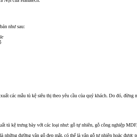
Hà Nội của Hanatech.
 bản như sau:
le
ỗ
 xuất các mẫu tủ kệ siêu thị theo yêu cầu của quý khách. Do đó, đừng 
xuất tủ kệ trưng bày với các loại như: gỗ tự nhiên, gỗ công nghiệp MD
là những đường vân gỗ đẹp mắt, có thể là vân gỗ tự nhiên hoặc được p