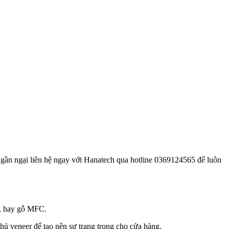
ngần ngại liên hệ ngay với Hanatech qua hotline 0369124565 để luôn
F, hay gỗ MFC.
hủ veneer để tạo nên sự trang trọng cho cửa hàng.