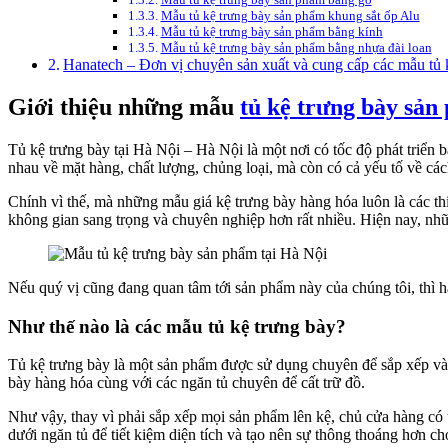
Mẫu tủ kệ trưng bày sản phẩm khung sắt ốp Alu
Mẫu tủ kệ trưng bày sản phẩm bằng kính
Mẫu tủ kệ trưng bày sản phẩm bằng nhựa đài loan
Hanatech – Đơn vị chuyên sản xuất và cung cấp các mẫu tủ 
Giới thiệu những mẫu
tủ kệ trưng bày sản
Tủ kệ trưng bày tại Hà Nội – Hà Nội là một nơi có tốc độ phát triển 
nhau về mặt hàng, chất lượng, chủng loại, mà còn có cả yếu tố về cách
Chính vì thế, mà những mẫu giá kệ trưng bày hàng hóa luôn là các thi
không gian sang trọng và chuyên nghiệp hơn rất nhiều. Hiện nay, nhữ
Nếu quý vị cũng đang quan tâm tới sản phẩm này của chúng tôi, thì h
Như thế nào là các mẫu tủ kệ trưng bày?
Tủ kệ trưng bày là một sản phẩm được sử dụng chuyên để sắp xếp và t
bày hàng hóa cùng với các ngăn tủ chuyên để cất trữ đồ.
Như vậy, thay vì phải sắp xếp mọi sản phẩm lên kệ, chủ cửa hàng có 
dưới ngăn tủ để tiết kiệm diện tích và tạo nên sự thông thoáng hơn c