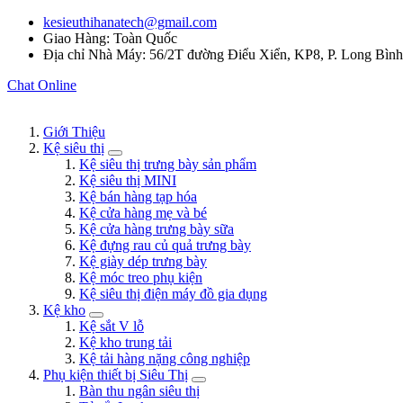
kesieuthihanatech@gmail.com
Giao Hàng: Toàn Quốc
Địa chỉ Nhà Máy: 56/2T đường Điểu Xiển, KP8, P. Long Bìn
Chat Online
Giới Thiệu
Kệ siêu thị
Kệ siêu thị trưng bày sản phẩm
Kệ siêu thị MINI
Kệ bán hàng tạp hóa
Kệ cửa hàng mẹ và bé
Kệ cửa hàng trưng bày sữa
Kệ đựng rau củ quả trưng bày
Kệ giày dép trưng bày
Kệ móc treo phụ kiện
Kệ siêu thị điện máy đồ gia dụng
Kệ kho
Kệ sắt V lỗ
Kệ kho trung tải
Kệ tải hàng nặng công nghiệp
Phụ kiện thiết bị Siêu Thị
Bàn thu ngân siêu thị