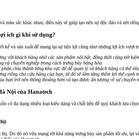
 và màu sắc khác nhau, điều này sẽ giúp tạo nên sự độc đáo và nét riê
i ích gì khi sử dụng?
 kế và sản xuất để mang lại sự tiện lợi cũng như những lợi ích vượt t
ợng với khách hàng nhờ các sản phẩm nổi bật, đồng thời cũng tiết kiệm
ng và chuyên nghiệp trong cách trưng bày hàng hóa
hể phân chia thành từng khu vực để dễ quản lý và khách hàng có thể 
ng riêng cho cửa hàng của bạn, từ đó sẽ làm tăng thêm lợi thế cạnh tr
của bạn trở nên thông thoáng hơn và tạo được ấn tượng về sự chuyên 
 Hà Nội của Hanatech
n có đa dạng nhiều loại kiểu dáng và chất liệu để quý khách lựa chọ
hị)
 thị. Do đó nó vừa mang tới khả năng trưng bày sản phẩm tối ưu, lại vừa