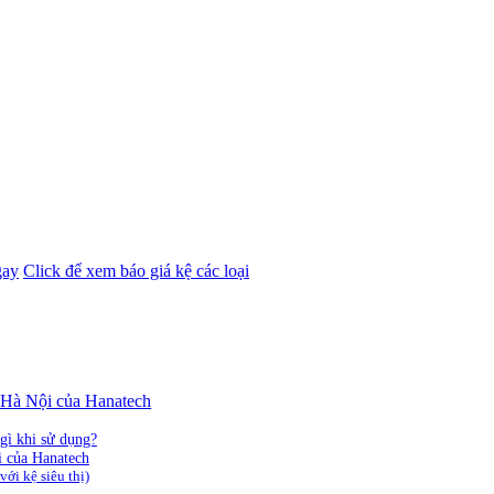
gay
Click để xem báo giá kệ các loại
i Hà Nội của Hanatech
gì khi sử dụng?
i của Hanatech
ới kệ siêu thị)