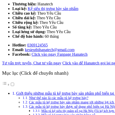
Thương hiệu:
Hanatech
Loại kệ:
Kệ siêu thị trưng bày sản phẩm
Chiều cao kệ:
Theo Yêu Cầu
Chiều dài kệ:
Theo Yêu Cầu
Chiều rộng kệ:
Theo Yêu Cầu
Số tầng kệ:
Theo Yêu Cầu
Loại lưng sử dụng:
Theo Yêu Cầu
Chế độ bảo hành:
60 tháng
Hotline:
0369124565
Email:
kesieuthihanatech@gmail.com
Facebook:
Click vào ngay Fanpage Hanatech
Tư vấn trực tuyến, Chat tư vấn ngay
Click vào để Hanatech gọi lại n
Mục lục (Click để chuyển nhanh)
Giới thiệu những mẫu tủ kệ trưng bày sản phẩm phổ biến tạ
Như thế nào là các mẫu tủ kệ trưng bày?
Các mẫu tủ kệ trưng bày sản phẩm mang tới những lợi ích 
Các mẫu tủ kệ trưng bày được sử dụng phổ biến tại Hà Nộ
Mẫu tủ kệ siêu thị mâm gỗ tại Hà Nội (Tủ kệ kết hợp v
Mẫu tủ kệ trưng bày sản phẩm bằng gỗ