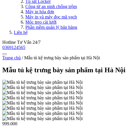
Tủ sắt Locker
Công từ an ninh chống trộm
Máy in hóa đơn
Máy in và máy đọc mã vạch
Móc treo cài lưới
Phần mềm quản lý bán hàng
Liên hệ
Hotline Tư Vấn 24/7
0369124565
Trang chủ
/
Mẫu tủ kệ trưng bày sản phẩm tại Hà Nội
Mẫu tủ kệ trưng bày sản phẩm tại Hà Nội
999.000