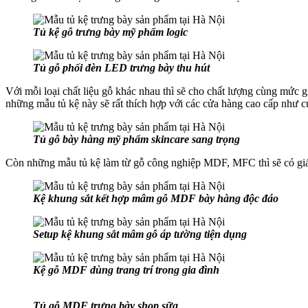
Tủ kệ gỗ trưng bày mỹ phẩm logic
Tủ gỗ phối đèn LED trưng bày thu hút
Với mỗi loại chất liệu gỗ khác nhau thì sẽ cho chất lượng cùng mức 
những mẫu tủ kệ này sẽ rất thích hợp với các cửa hàng cao cấp như 
Tủ gỗ bày hàng mỹ phẩm skincare sang trọng
Còn những mẫu tủ kệ làm từ gỗ công nghiệp MDF, MFC thì sẽ có giá th
Kệ khung sắt kết hợp mâm gỗ MDF bày hàng độc đáo
Setup kệ khung sắt mâm gỗ áp tường tiện dụng
Kệ gỗ MDF dùng trang trí trong gia đình
Tủ gỗ MDF trưng bày shop sữa