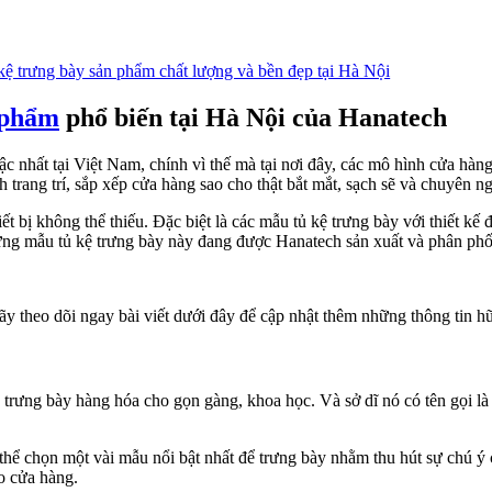
kệ trưng bày sản phẩm chất lượng và bền đẹp tại Hà Nội
 phẩm
phổ biến tại Hà Nội của Hanatech
bậc nhất tại Việt Nam, chính vì thế mà tại nơi đây, các mô hình cửa hàn
 trang trí, sắp xếp cửa hàng sao cho thật bắt mắt, sạch sẽ và chuyên n
ết bị không thể thiếu. Đặc biệt là các mẫu tủ kệ trưng bày với thiết kế
ng mẫu tủ kệ trưng bày này đang được Hanatech sản xuất và phân phối 
ãy theo dõi ngay bài viết dưới đây để cập nhật thêm những thông tin hữ
rưng bày hàng hóa cho gọn gàng, khoa học. Và sở dĩ nó có tên gọi là t
thể chọn một vài mẫu nổi bật nhất để trưng bày nhằm thu hút sự chú ý 
ho cửa hàng.