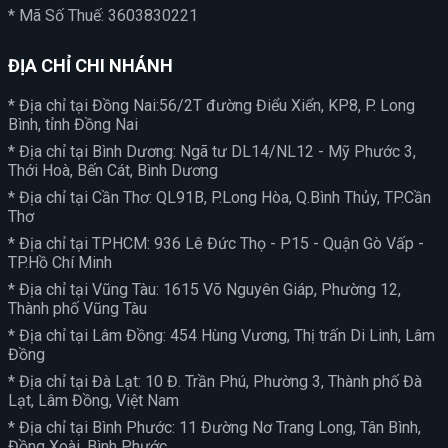
* Mã Số Thuế: 3603830221
ĐỊA CHỈ CHI NHÁNH
* Địa chỉ tại Đồng Nai:56/2T đường Điểu Xiển, KP8, P. Long
Bình, tỉnh Đồng Nai
* Địa chỉ tại Bình Dương: Ngã tư DL14/NL12 - Mỹ Phước 3,
Thới Hoà, Bến Cát, Bình Dương
* Địa chỉ tại Cần Thơ: QL91B, P.Long Hòa, Q.Bình Thủy, TP.Cần
Thơ
* Địa chỉ tại TPHCM: 936 Lê Đức Thọ - P15 - Quận Gò Vấp -
TP.Hồ Chí Minh
* Địa chỉ tại Vũng Tàu: 1615 Võ Nguyên Giáp, Phường 12,
Thành phố Vũng Tàu
* Địa chỉ tại Lâm Đồng: 454 Hùng Vương, Thị trấn Di Linh, Lâm
Đồng
* Địa chỉ tại Đà Lạt: 10 Đ. Trần Phú, Phường 3, Thành phố Đà
Lạt, Lâm Đồng, Việt Nam
* Địa chỉ tại Bình Phước: 11 Đường Nơ Trang Long, Tân Bình,
Đồng Xoài, Bình Phước