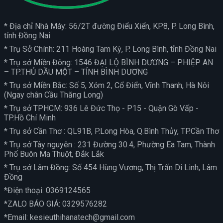
* Địa chỉ Nhà Máy: 56/2T đường Điểu Xiển, KP8, P. Long Bình,
tỉnh Đồng Nai
* Trụ Sở Chính: 211 Hoàng Tam Kỳ, P. Long Bình, tỉnh Đồng Nai
* Trụ sở Miền Đông: 1546 ĐẠI LỘ BÌNH DƯƠNG – P.HIỆP AN
– TP.THỦ DẦU MỘT – TỈNH BÌNH DƯƠNG
* Trụ sở Miền Bắc: Số 5, Xóm 2, Cổ Điển, Vĩnh Thanh, Hà Nôi
(Ngay chân Cầu Thăng Long)
* Trụ sở TPHCM: 936 Lê Đức Thọ - P15 - Quận Gò Vấp -
TP.Hồ Chí Minh
* Trụ sở Cần Thơ : QL91B, P.Long Hòa, Q.Bình Thủy, TP.Cần Thơ
* Trụ sở Tây nguyên : 231 Đường 30.4, Phường Ea Tam, Thành
Phố Buôn Ma Thuột, Đắk Lắk
* Trụ sở Lâm Đồng: Số 454 Hùng Vương, Thị Trấn Di Linh, Lâm
Đồng
*Điện thoại:
0369124565
*ZALO BÁO GIÁ:
0329576282
*Email:
kesieuthihanatech@gmail.com