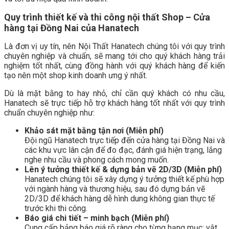
Quy trình thiết kế và thi công nội thất Shop – Cửa
hàng tại Đồng Nai của Hanatech
Là đơn vị uy tín, nên Nội Thất Hanatech chúng tôi với quy trình
chuyên nghiệp và chuẩn, sẽ mang tới cho quý khách hàng trải
nghiệm tốt nhất, cùng đồng hành với quý khách hàng để kiến
tạo nên một shop kinh doanh ưng ý nhất.
Dù là mặt bằng to hay nhỏ, chỉ cần quý khách có nhu cầu,
Hanatech sẽ trực tiếp hỗ trợ khách hàng tốt nhất với quy trình
chuẩn chuyên nghiệp như:
Khảo sát mặt bằng tận nơi (Miễn phí)
Đội ngũ Hanatech trực tiếp đến cửa hàng tại Đồng Nai và
các khu vực lân cận để đo đạc, đánh giá hiện trạng, lắng
nghe nhu cầu và phong cách mong muốn.
Lên ý tưởng thiết kế & dựng bản vẽ 2D/3D (Miễn phí)
Hanatech chúng tôi sẽ xây dựng ý tưởng thiết kế phù hợp
với ngành hàng và thương hiệu, sau đó dựng bản vẽ
2D/3D để khách hàng dễ hình dung không gian thực tế
trước khi thi công.
Báo giá chi tiết – minh bạch (Miễn phí)
Cung cấp bảng báo giá rõ ràng cho từng hạng mục: vật