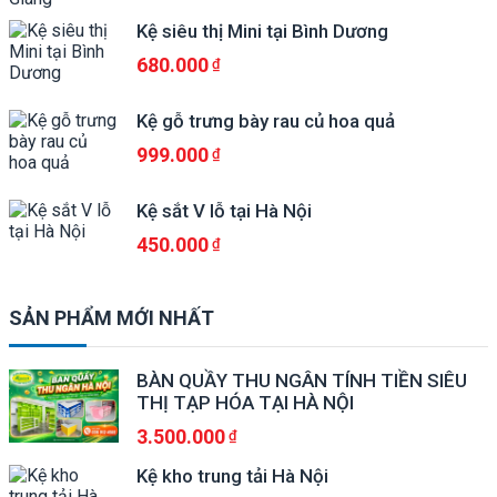
Kệ siêu thị Mini tại Bình Dương
680.000
Kệ gỗ trưng bày rau củ hoa quả
999.000
Kệ sắt V lỗ tại Hà Nội
450.000
SẢN PHẨM MỚI NHẤT
BÀN QUẦY THU NGÂN TÍNH TIỀN SIÊU
THỊ TẠP HÓA TẠI HÀ NỘI
3.500.000
Kệ kho trung tải Hà Nội