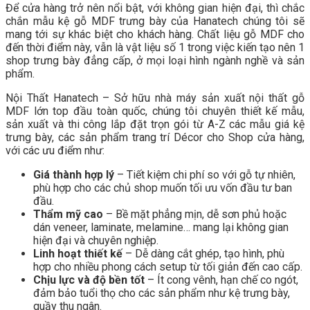
Để cửa hàng trở nên nổi bật, với không gian hiện đại, thì chắc
chắn mẫu kệ gỗ MDF trưng bày của Hanatech chúng tôi sẽ
mang tới sự khác biệt cho khách hàng. Chất liệu gỗ MDF cho
đến thời điểm này, vẫn là vật liệu số 1 trong việc kiến tạo nên 1
shop trưng bày đẳng cấp, ở mọi loại hình ngành nghề và sản
phẩm.
Nội Thất Hanatech – Sở hữu nhà máy sản xuất nội thất gỗ
MDF lớn top đầu toàn quốc, chúng tôi chuyên thiết kế mẫu,
sản xuất và thi công lắp đặt trọn gói từ A-Z các mẫu giá kệ
trưng bày, các sản phẩm trang trí Décor cho Shop cửa hàng,
với các ưu điểm như:
Giá thành hợp lý
– Tiết kiệm chi phí so với gỗ tự nhiên,
phù hợp cho các chủ shop muốn tối ưu vốn đầu tư ban
đầu.
Thẩm mỹ cao
– Bề mặt phẳng mịn, dễ sơn phủ hoặc
dán veneer, laminate, melamine… mang lại không gian
hiện đại và chuyên nghiệp.
Linh hoạt thiết kế
– Dễ dàng cắt ghép, tạo hình, phù
hợp cho nhiều phong cách setup từ tối giản đến cao cấp.
Chịu lực và độ bền tốt
– Ít cong vênh, hạn chế co ngót,
đảm bảo tuổi thọ cho các sản phẩm như kệ trưng bày,
quầy thu ngân.