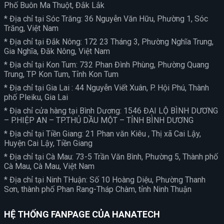
Phố Buôn Ma Thuột, Đắk Lắk
* Địa chỉ tại Sóc Trăng: 36 Nguyễn Văn Hữu, Phường 1, Sóc
Trăng, Việt Nam
* Địa chỉ tại Đắk Nông: 172 23 Tháng 3, Phường Nghĩa Trung,
Gia Nghĩa, Đăk Nông, Việt Nam
* Địa chỉ tại Kon Tum: 732 Phan Đình Phùng, Phường Quang
Trung, TP Kon Tum, Tỉnh Kon Tum
* Địa chỉ tại Gia Lai : 44 Nguyễn Viết Xuân, P. Hội Phú, Thành
phố Pleiku, Gia Lai
* Địa chỉ cửa hàng tại Bình Dương: 1546 ĐẠI LỘ BÌNH DƯƠNG
– P.HIỆP AN – TP.THỦ DẦU MỘT – TỈNH BÌNH DƯƠNG
* Địa chỉ tại Tiền Giang: 21 Phan văn Kiêu , Thị xã Cai Lậy,
Huyện Cai Lậy, Tiền Giang
* Địa chỉ tại Cà Mau: 73-5 Trần Văn Bình, Phường 5, Thành phố
Cà Mau, Cà Mau, Việt Nam
* Địa chỉ tại Ninh THuận: Số 10 Hoàng Diệu, Phường Thanh
Sơn, thành phố Phan Rang-Tháp Chàm, tỉnh Ninh Thuận
HỆ THỐNG FANPAGE CỦA HANATECH