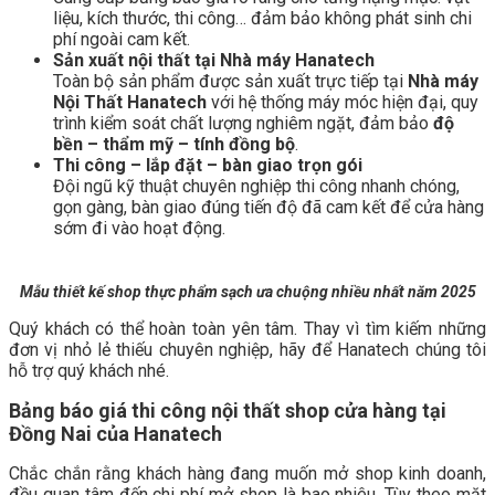
liệu, kích thước, thi công… đảm bảo không phát sinh chi
phí ngoài cam kết.
Sản xuất nội thất tại Nhà máy Hanatech
Toàn bộ sản phẩm được sản xuất trực tiếp tại
Nhà máy
Nội Thất Hanatech
với hệ thống máy móc hiện đại, quy
trình kiểm soát chất lượng nghiêm ngặt, đảm bảo
độ
bền – thẩm mỹ – tính đồng bộ
.
Thi công – lắp đặt – bàn giao trọn gói
Đội ngũ kỹ thuật chuyên nghiệp thi công nhanh chóng,
gọn gàng, bàn giao đúng tiến độ đã cam kết để cửa hàng
sớm đi vào hoạt động.
Mẫu thiết kế shop thực phẩm sạch ưa chuộng nhiều nhất năm 2025
Quý khách có thể hoàn toàn yên tâm. Thay vì tìm kiếm những
đơn vị nhỏ lẻ thiếu chuyên nghiệp, hãy để Hanatech chúng tôi
hỗ trợ quý khách nhé.
Bảng báo giá thi công nội thất shop cửa hàng tại
Đồng Nai của Hanatech
Chắc chắn rằng khách hàng đang muốn mở shop kinh doanh,
đều quan tâm đến chi phí mở shop là bao nhiêu. Tùy theo mặt