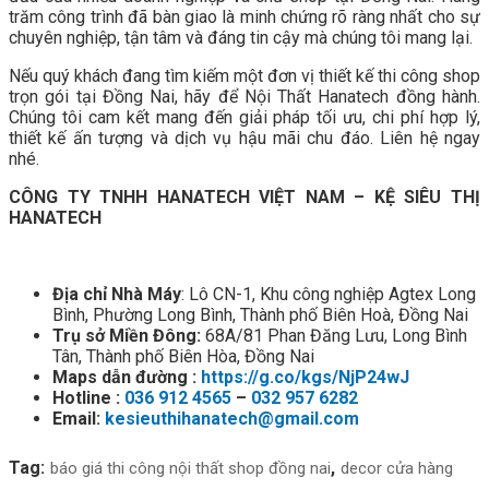
trăm công trình đã bàn giao là minh chứng rõ ràng nhất cho sự
chuyên nghiệp, tận tâm và đáng tin cậy mà chúng tôi mang lại.
Nếu quý khách đang tìm kiếm một đơn vị thiết kế thi công shop
trọn gói tại Đồng Nai, hãy để Nội Thất Hanatech đồng hành.
Chúng tôi cam kết mang đến giải pháp tối ưu, chi phí hợp lý,
thiết kế ấn tượng và dịch vụ hậu mãi chu đáo. Liên hệ ngay
nhé.
CÔNG TY TNHH HANATECH VIỆT NAM – KỆ SIÊU THỊ
HANATECH
Địa chỉ Nhà Máy
: Lô CN-1, Khu công nghiệp Agtex Long
Bình, Phường Long Bình, Thành phố Biên Hoà, Đồng Nai
Trụ sở Miền Đông:
68A/81 Phan Đăng Lưu, Long Bình
Tân, Thành phố Biên Hòa, Đồng Nai
Maps dẫn đường :
https://g.co/kgs/NjP24wJ
Hotline :
036 912 4565
–
032 957 6282
Email:
kesieuthihanatech@gmail.com
Tag:
báo giá thi công nội thất shop đồng nai
decor cửa hàng