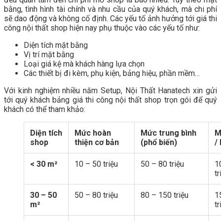
bằng, tình hình tài chính và nhu cầu của quý khách, mà chi phí
sẽ dao động và không cố định. Các yếu tố ảnh hưởng tới giá thi
công nội thất shop hiện nay phụ thuộc vào các yếu tố như:
Diện tích mặt bằng
Vị trí mặt bằng
Loại giá kệ mà khách hàng lựa chọn
Các thiết bị đi kèm, phụ kiện, bảng hiệu, phần mềm…
Với kinh nghiệm nhiều năm Setup, Nội Thất Hanatech xin gửi
tới quý khách bảng giá thi công nội thất shop trọn gói để quý
khách có thể tham khảo:
Diện tích
Mức hoàn
Mức trung bình
M
shop
thiện cơ bản
(phổ biến)
/
< 30 m²
10 – 50 triệu
50 – 80 triệu
1
tr
30 – 50
50 – 80 triệu
80 – 150 triệu
1
m²
tr