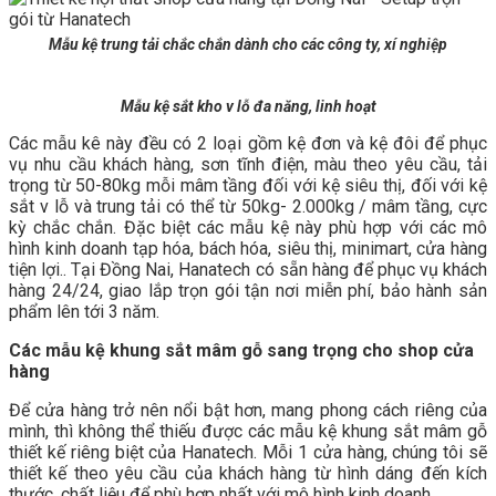
Mẫu kệ trung tải chắc chắn dành cho các công ty, xí nghiệp
Mẫu kệ sắt kho v lỗ đa năng, linh hoạt
Các mẫu kê này đều có 2 loại gồm kệ đơn và kệ đôi để phục
vụ nhu cầu khách hàng, sơn tĩnh điện, màu theo yêu cầu, tải
trọng từ 50-80kg mỗi mâm tầng đối với kệ siêu thị, đối với kệ
sắt v lỗ và trung tải có thể từ 50kg- 2.000kg / mâm tầng, cực
kỳ chắc chắn. Đặc biệt các mẫu kệ này phù hợp với các mô
hình kinh doanh tạp hóa, bách hóa, siêu thị, minimart, cửa hàng
tiện lợi.. Tại Đồng Nai, Hanatech có sẵn hàng để phục vụ khách
hàng 24/24, giao lắp trọn gói tận nơi miễn phí, bảo hành sản
phẩm lên tới 3 năm.
Các mẫu kệ khung sắt mâm gỗ sang trọng cho shop cửa
hàng
Để cửa hàng trở nên nổi bật hơn, mang phong cách riêng của
mình, thì không thể thiếu được các mẫu kệ khung sắt mâm gỗ
thiết kế riêng biệt của Hanatech. Mỗi 1 cửa hàng, chúng tôi sẽ
thiết kế theo yêu cầu của khách hàng từ hình dáng đến kích
thước, chất liệu để phù hợp nhất với mô hình kinh doanh.