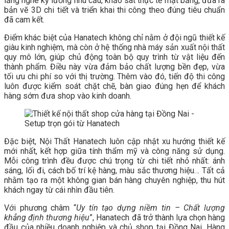
lắng nghe kỹ lưỡng nhu cầu, khảo sát thực tế mặt bằng, đưa ra
bản vẽ 3D chi tiết và triển khai thi công theo đúng tiêu chuẩn
đã cam kết.
Điểm khác biệt của Hanatech không chỉ nằm ở đội ngũ thiết kế
giàu kinh nghiệm, mà còn ở hệ thống nhà máy sản xuất nội thất
quy mô lớn, giúp chủ động toàn bộ quy trình từ vật liệu đến
thành phẩm. Điều này vừa đảm bảo chất lượng bền đẹp, vừa
tối ưu chi phí so với thị trường. Thêm vào đó, tiến độ thi công
luôn được kiểm soát chặt chẽ, bàn giao đúng hẹn để khách
hàng sớm đưa shop vào kinh doanh.
Đặc biệt, Nội Thất Hanatech luôn cập nhật xu hướng thiết kế
mới nhất, kết hợp giữa tính thẩm mỹ và công năng sử dụng.
Mỗi công trình đều được chú trọng từ chi tiết nhỏ nhất: ánh
sáng, lối đi, cách bố trí kệ hàng, màu sắc thương hiệu… Tất cả
nhằm tạo ra một không gian bán hàng chuyên nghiệp, thu hút
khách ngay từ cái nhìn đầu tiên.
Với phương châm “
Uy tín tạo dựng niềm tin – Chất lượng
khẳng định thương hiệu
”, Hanatech đã trở thành lựa chọn hàng
đầu của nhiều doanh nghiệp và chủ shop tại Đồng Nai. Hàng