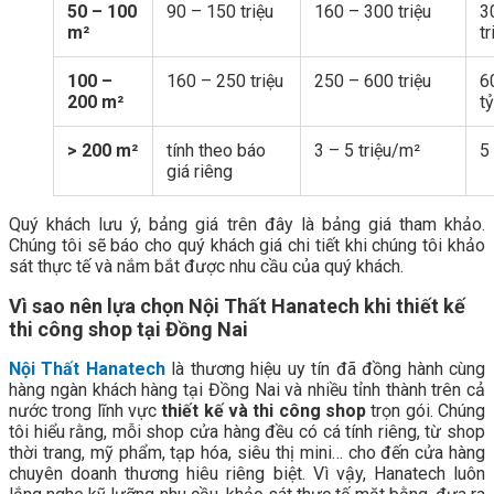
50 – 100
90 – 150 triệu
160 – 300 triệu
3
m²
tr
100 –
160 – 250 triệu
250 – 600 triệu
6
200 m²
t
> 200 m²
tính theo báo
3 – 5 triệu/m²
5
giá riêng
Quý khách lưu ý, bảng giá trên đây là bảng giá tham khảo.
Chúng tôi sẽ báo cho quý khách giá chi tiết khi chúng tôi khảo
sát thực tế và nắm bắt được nhu cầu của quý khách.
Vì sao nên lựa chọn Nội Thất Hanatech khi thiết kế
thi công shop tại Đồng Nai
Nội Thất Hanatech
là thương hiệu uy tín đã đồng hành cùng
hàng ngàn khách hàng tại Đồng Nai và nhiều tỉnh thành trên cả
nước trong lĩnh vực
thiết kế và thi công shop
trọn gói. Chúng
tôi hiểu rằng, mỗi shop cửa hàng đều có cá tính riêng, từ shop
thời trang, mỹ phẩm, tạp hóa, siêu thị mini… cho đến cửa hàng
chuyên doanh thương hiêu riêng biệt. Vì vậy, Hanatech luôn