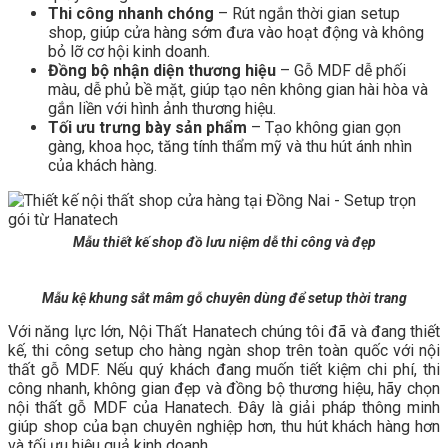
Thi công nhanh chóng
– Rút ngắn thời gian setup
shop, giúp cửa hàng sớm đưa vào hoạt động và không
bỏ lỡ cơ hội kinh doanh.
Đồng bộ nhận diện thương hiệu
– Gỗ MDF dễ phối
màu, dễ phủ bề mặt, giúp tạo nên không gian hài hòa và
gắn liền với hình ảnh thương hiệu.
Tối ưu trưng bày sản phẩm
– Tạo không gian gọn
gàng, khoa học, tăng tính thẩm mỹ và thu hút ánh nhìn
của khách hàng.
Mẫu thiết kế shop đồ lưu niệm dễ thi công và đẹp
Mẫu kệ khung sắt mâm gỗ chuyên dùng để setup thời trang
Với năng lực lớn, Nội Thất Hanatech chúng tôi đã và đang thiết
kế, thi công setup cho hàng ngàn shop trên toàn quốc với nội
thất gỗ MDF. Nếu quý khách đang muốn tiết kiệm chi phí, thi
công nhanh, không gian đẹp và đồng bộ thương hiệu, hãy chọn
nội thất gỗ MDF của Hanatech. Đây là giải pháp thông minh
giúp shop của bạn chuyên nghiệp hơn, thu hút khách hàng hơn
và tối ưu hiệu quả kinh doanh.