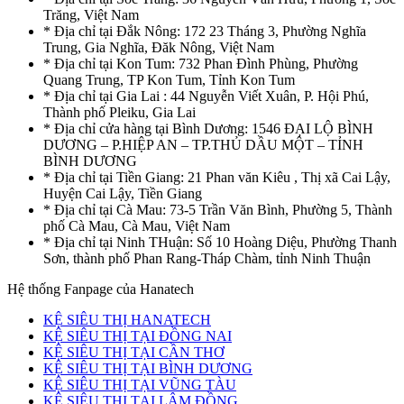
Trăng, Việt Nam
* Địa chỉ tại Đắk Nông: 172 23 Tháng 3, Phường Nghĩa
Trung, Gia Nghĩa, Đăk Nông, Việt Nam
* Địa chỉ tại Kon Tum: 732 Phan Đình Phùng, Phường
Quang Trung, TP Kon Tum, Tỉnh Kon Tum
* Địa chỉ tại Gia Lai : 44 Nguyễn Viết Xuân, P. Hội Phú,
Thành phố Pleiku, Gia Lai
* Địa chỉ cửa hàng tại Bình Dương: 1546 ĐẠI LỘ BÌNH
DƯƠNG – P.HIỆP AN – TP.THỦ DẦU MỘT – TỈNH
BÌNH DƯƠNG
* Địa chỉ tại Tiền Giang: 21 Phan văn Kiêu , Thị xã Cai Lậy,
Huyện Cai Lậy, Tiền Giang
* Địa chỉ tại Cà Mau: 73-5 Trần Văn Bình, Phường 5, Thành
phố Cà Mau, Cà Mau, Việt Nam
* Địa chỉ tại Ninh THuận: Số 10 Hoàng Diệu, Phường Thanh
Sơn, thành phố Phan Rang-Tháp Chàm, tỉnh Ninh Thuận
Hệ thống Fanpage của Hanatech
KỆ SIÊU THỊ HANATECH
KỆ SIÊU THỊ TẠI ĐỒNG NAI
KỆ SIÊU THỊ TẠI CẦN THƠ
KỆ SIÊU THỊ TẠI BÌNH DƯƠNG
KỆ SIÊU THỊ TẠI VŨNG TÀU
KỆ SIÊU THỊ TẠI LÂM ĐỒNG