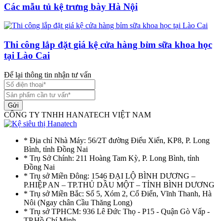
Các mẫu tủ kệ trưng bày Hà Nội
Thi công lắp đặt giá kệ cửa hàng bỉm sữa khoa học
tại Lào Cai
Để lại thông tin nhận tư vấn
Gửi
CÔNG TY TNHH HANATECH VIỆT NAM
* Địa chỉ Nhà Máy: 56/2T đường Điểu Xiển, KP8, P. Long
Bình, tỉnh Đồng Nai
* Trụ Sở Chính: 211 Hoàng Tam Kỳ, P. Long Bình, tỉnh
Đồng Nai
* Trụ sở Miền Đông: 1546 ĐẠI LỘ BÌNH DƯƠNG –
P.HIỆP AN – TP.THỦ DẦU MỘT – TỈNH BÌNH DƯƠNG
* Trụ sở Miền Bắc: Số 5, Xóm 2, Cổ Điển, Vĩnh Thanh, Hà
Nôi (Ngay chân Cầu Thăng Long)
* Trụ sở TPHCM: 936 Lê Đức Thọ - P15 - Quận Gò Vấp -
TP.Hồ Chí Minh