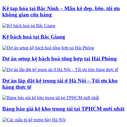
Kệ tạp hóa tại Bắc Ninh – Mẫu kệ đẹp, bền, tối ưu
không gian cửa hàng
Kệ bách hoá tại Bắc Giang
Dự án setup kệ bách hoá tổng hợp tại Hải Phòng
Dự án lắp đặt kệ trung tải ở Hà Nội – Tối ưu kho
hàng thực tế
Bảng báo giá kệ kho trung tải tại TPHCM mới nhất