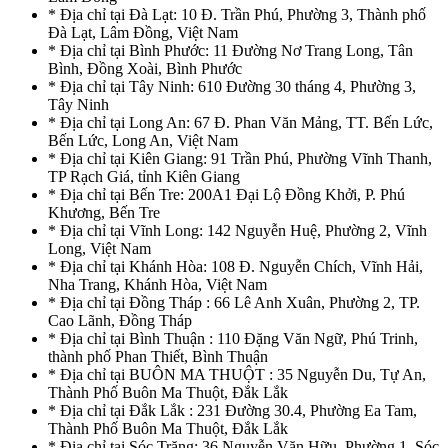
* Địa chỉ tại Đà Lạt: 10 Đ. Trần Phú, Phường 3, Thành phố
Đà Lạt, Lâm Đồng, Việt Nam
* Địa chỉ tại Bình Phước: 11 Đường Nơ Trang Long, Tân
Bình, Đồng Xoài, Bình Phước
* Địa chỉ tại Tây Ninh: 610 Đường 30 tháng 4, Phường 3,
Tây Ninh
* Địa chỉ tại Long An: 67 Đ. Phan Văn Mảng, TT. Bến Lức,
Bến Lức, Long An, Việt Nam
* Địa chỉ tại Kiên Giang: 91 Trần Phú, Phường Vĩnh Thanh,
TP Rạch Giá, tỉnh Kiên Giang
* Địa chỉ tại Bến Tre: 200A1 Đại Lộ Đồng Khởi, P. Phú
Khương, Bến Tre
* Địa chỉ tại Vĩnh Long: 142 Nguyễn Huệ, Phường 2, Vĩnh
Long, Việt Nam
* Địa chỉ tại Khánh Hòa: 108 Đ. Nguyễn Chích, Vĩnh Hải,
Nha Trang, Khánh Hòa, Việt Nam
* Địa chỉ tại Đồng Tháp : 66 Lê Anh Xuân, Phường 2, TP.
Cao Lãnh, Đồng Tháp
* Địa chỉ tại Bình Thuận : 110 Đặng Văn Ngữ, Phú Trinh,
thành phố Phan Thiết, Bình Thuận
* Địa chỉ tại BUÔN MA THUỘT : 35 Nguyễn Du, Tự An,
Thành Phố Buôn Ma Thuột, Đắk Lắk
* Địa chỉ tại Đắk Lắk : 231 Đường 30.4, Phường Ea Tam,
Thành Phố Buôn Ma Thuột, Đắk Lắk
* Địa chỉ tại Sóc Trăng: 36 Nguyễn Văn Hữu, Phường 1, Sóc