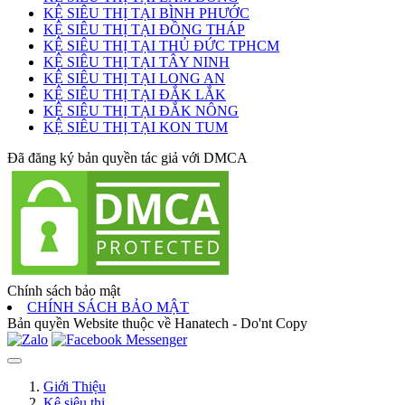
KỆ SIÊU THỊ TẠI BÌNH PHƯỚC
KỆ SIÊU THỊ TẠI ĐỒNG THÁP
KỆ SIÊU THỊ TẠI THỦ ĐỨC TPHCM
KỆ SIÊU THỊ TẠI TÂY NINH
KỆ SIÊU THỊ TẠI LONG AN
KỆ SIÊU THỊ TẠI ĐẮK LẮK
KỆ SIÊU THỊ TẠI ĐẮK NÔNG
KỆ SIÊU THỊ TẠI KON TUM
Đã đăng ký bản quyền tác giả với DMCA
Chính sách bảo mật
CHÍNH SÁCH BẢO MẬT
Bản quyền Website thuộc về Hanatech - Do'nt Copy
Giới Thiệu
Kệ siêu thị