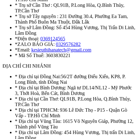
* Trụ sở Cần Thơ : QL91B, P.Long Hòa, Q.Bình Thủy,
TP.Cần Thơ
* Trụ sở Tây nguyên : 231 Đường 30.4, Phường Ea Tam,
Thành Phố Buôn Ma Thuột, Đắk Lắk
* Trụ sở Lâm Đồng: Số 454 Hùng Vương, Thị Trấn Di Linh,
Lâm Đồng
*Điện thoại:
0369124565
*ZALO BÁO GIÁ:
0329576282
*Email:
kesieuthihanatech@gmail.com
* Mã Số Thuế: 3603830221
ĐỊA CHỈ CHI NHÁNH
* Địa chỉ tại Đồng Nai:56/2T đường Điểu Xiển, KP8, P.
Long Bình, tỉnh Đồng Nai
* Địa chỉ tại Bình Dương: Ngã tư DL14/NL12 - Mỹ Phước
3, Thới Hoà, Bến Cát, Bình Dương
* Địa chỉ tại Cần Thơ: QL91B, P.Long Hòa, Q.Bình Thủy,
TP.Cần Thơ
* Địa chỉ tại TPHCM: 936 Lê Đức Thọ - P15 - Quận Gò
Vấp - TP.Hồ Chí Minh
* Địa chỉ tại Vũng Tàu: 1615 Võ Nguyên Giáp, Phường 12,
Thành phố Vũng Tàu
* Địa chỉ tại Lâm Đồng: 454 Hùng Vương, Thị trấn Di Linh,
Lâm Đồng