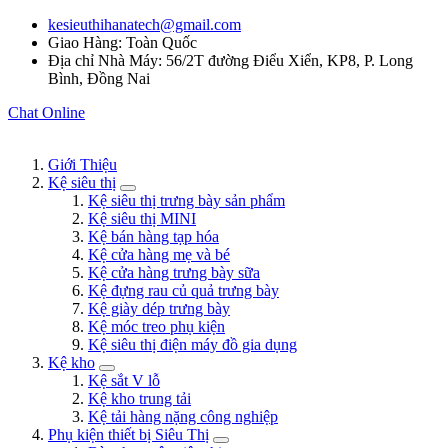
kesieuthihanatech@gmail.com
Giao Hàng: Toàn Quốc
Địa chỉ Nhà Máy: 56/2T đường Điểu Xiển, KP8, P. Long
Bình, Đồng Nai
Chat Online
Giới Thiệu
Kệ siêu thị
Kệ siêu thị trưng bày sản phẩm
Kệ siêu thị MINI
Kệ bán hàng tạp hóa
Kệ cửa hàng mẹ và bé
Kệ cửa hàng trưng bày sữa
Kệ đựng rau củ quả trưng bày
Kệ giày dép trưng bày
Kệ móc treo phụ kiện
Kệ siêu thị điện máy đồ gia dụng
Kệ kho
Kệ sắt V lỗ
Kệ kho trung tải
Kệ tải hàng nặng công nghiệp
Phụ kiện thiết bị Siêu Thị