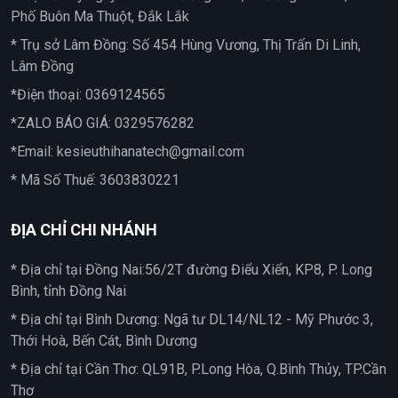
Phố Buôn Ma Thuột, Đắk Lắk
* Trụ sở Lâm Đồng: Số 454 Hùng Vương, Thị Trấn Di Linh,
Lâm Đồng
*Điện thoại:
0369124565
*ZALO BÁO GIÁ:
0329576282
*Email:
kesieuthihanatech@gmail.com
* Mã Số Thuế: 3603830221
ĐỊA CHỈ CHI NHÁNH
* Địa chỉ tại Đồng Nai:56/2T đường Điểu Xiển, KP8, P. Long
Bình, tỉnh Đồng Nai
* Địa chỉ tại Bình Dương: Ngã tư DL14/NL12 - Mỹ Phước 3,
Thới Hoà, Bến Cát, Bình Dương
* Địa chỉ tại Cần Thơ: QL91B, P.Long Hòa, Q.Bình Thủy, TP.Cần
Thơ