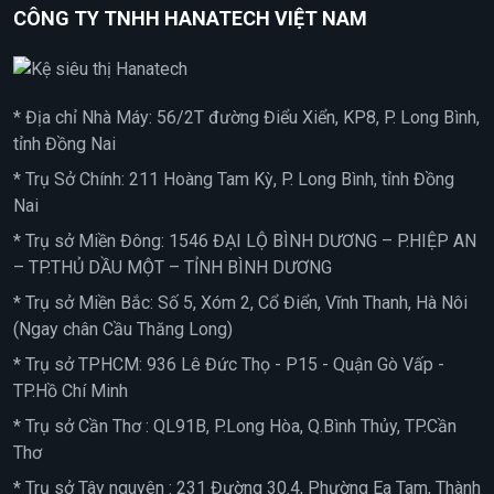
CÔNG TY TNHH HANATECH VIỆT NAM
* Địa chỉ Nhà Máy: 56/2T đường Điểu Xiển, KP8, P. Long Bình,
tỉnh Đồng Nai
* Trụ Sở Chính: 211 Hoàng Tam Kỳ, P. Long Bình, tỉnh Đồng
Nai
* Trụ sở Miền Đông: 1546 ĐẠI LỘ BÌNH DƯƠNG – P.HIỆP AN
– TP.THỦ DẦU MỘT – TỈNH BÌNH DƯƠNG
* Trụ sở Miền Bắc: Số 5, Xóm 2, Cổ Điển, Vĩnh Thanh, Hà Nôi
(Ngay chân Cầu Thăng Long)
* Trụ sở TPHCM: 936 Lê Đức Thọ - P15 - Quận Gò Vấp -
TP.Hồ Chí Minh
* Trụ sở Cần Thơ : QL91B, P.Long Hòa, Q.Bình Thủy, TP.Cần
Thơ
* Trụ sở Tây nguyên : 231 Đường 30.4, Phường Ea Tam, Thành