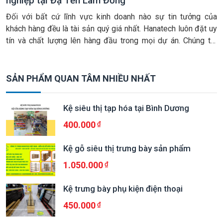
nghiệp tại Đạ Tẻh Lâm Đồng
Đối với bất cứ lĩnh vực kinh doanh nào sự tin tưởng của
khách hàng đều là tài sản quý giá nhất. Hanatech luôn đặt uy
tín và chất lượng lên hàng đầu trong mọi dự án. Chúng tôi
không chỉ bán kệ siêu thị hay thi công nội thất shop tại Đạ
Tẻh – […]
SẢN PHẨM QUAN TÂM NHIỀU NHẤT
Kệ siêu thị tạp hóa tại Bình Dương
400.000
Kệ gỗ siêu thị trưng bày sản phẩm
1.050.000
Kệ trưng bày phụ kiện điện thoại
450.000