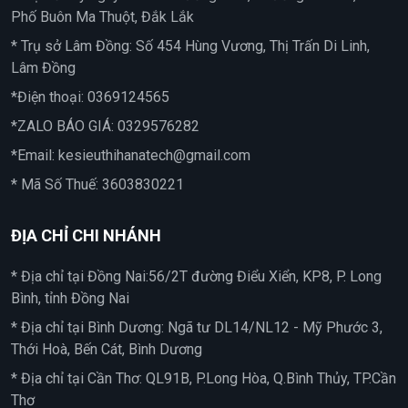
Phố Buôn Ma Thuột, Đắk Lắk
* Trụ sở Lâm Đồng: Số 454 Hùng Vương, Thị Trấn Di Linh,
Lâm Đồng
*Điện thoại:
0369124565
*ZALO BÁO GIÁ:
0329576282
*Email:
kesieuthihanatech@gmail.com
* Mã Số Thuế: 3603830221
ĐỊA CHỈ CHI NHÁNH
* Địa chỉ tại Đồng Nai:56/2T đường Điểu Xiển, KP8, P. Long
Bình, tỉnh Đồng Nai
* Địa chỉ tại Bình Dương: Ngã tư DL14/NL12 - Mỹ Phước 3,
Thới Hoà, Bến Cát, Bình Dương
* Địa chỉ tại Cần Thơ: QL91B, P.Long Hòa, Q.Bình Thủy, TP.Cần
Thơ