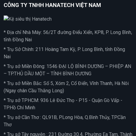
CÔNG TY TNHH HANATECH VIỆT NAM
* Địa chỉ Nhà Máy: 56/2T đường Điểu Xiển, KP8, P. Long Bình,
tỉnh Đồng Nai
* Trụ Sở Chính: 211 Hoàng Tam Kỳ, P. Long Bình, tỉnh Đồng
Nai
* Trụ sở Miền Đông: 1546 ĐẠI LỘ BÌNH DƯƠNG – P.HIỆP AN
– TP.THỦ DẦU MỘT – TỈNH BÌNH DƯƠNG
* Trụ sở Miền Bắc: Số 5, Xóm 2, Cổ Điển, Vĩnh Thanh, Hà Nôi
(Ngay chân Cầu Thăng Long)
* Trụ sở TPHCM: 936 Lê Đức Thọ - P15 - Quận Gò Vấp -
TP.Hồ Chí Minh
* Trụ sở Cần Thơ : QL91B, P.Long Hòa, Q.Bình Thủy, TP.Cần
Thơ
* Trụ sở Tây nguyên : 231 Đường 30.4, Phường Ea Tam, Thành