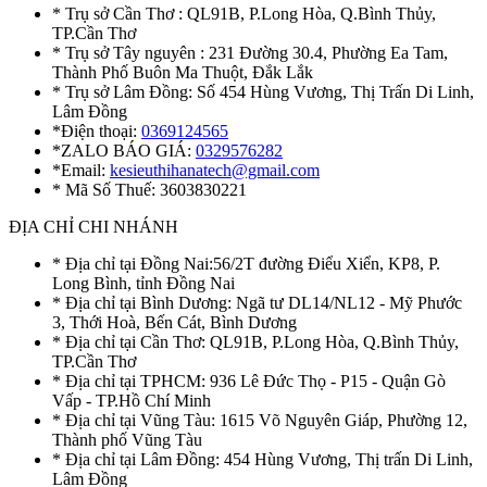
* Trụ sở Cần Thơ : QL91B, P.Long Hòa, Q.Bình Thủy,
TP.Cần Thơ
* Trụ sở Tây nguyên : 231 Đường 30.4, Phường Ea Tam,
Thành Phố Buôn Ma Thuột, Đắk Lắk
* Trụ sở Lâm Đồng: Số 454 Hùng Vương, Thị Trấn Di Linh,
Lâm Đồng
*Điện thoại:
0369124565
*ZALO BÁO GIÁ:
0329576282
*Email:
kesieuthihanatech@gmail.com
* Mã Số Thuế: 3603830221
ĐỊA CHỈ CHI NHÁNH
* Địa chỉ tại Đồng Nai:56/2T đường Điểu Xiển, KP8, P.
Long Bình, tỉnh Đồng Nai
* Địa chỉ tại Bình Dương: Ngã tư DL14/NL12 - Mỹ Phước
3, Thới Hoà, Bến Cát, Bình Dương
* Địa chỉ tại Cần Thơ: QL91B, P.Long Hòa, Q.Bình Thủy,
TP.Cần Thơ
* Địa chỉ tại TPHCM: 936 Lê Đức Thọ - P15 - Quận Gò
Vấp - TP.Hồ Chí Minh
* Địa chỉ tại Vũng Tàu: 1615 Võ Nguyên Giáp, Phường 12,
Thành phố Vũng Tàu
* Địa chỉ tại Lâm Đồng: 454 Hùng Vương, Thị trấn Di Linh,
Lâm Đồng