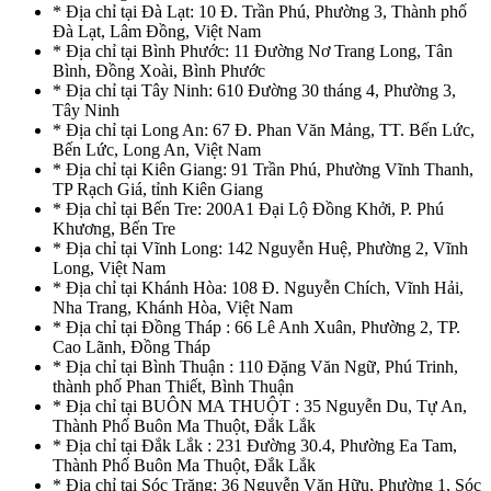
* Địa chỉ tại Đà Lạt: 10 Đ. Trần Phú, Phường 3, Thành phố
Đà Lạt, Lâm Đồng, Việt Nam
* Địa chỉ tại Bình Phước: 11 Đường Nơ Trang Long, Tân
Bình, Đồng Xoài, Bình Phước
* Địa chỉ tại Tây Ninh: 610 Đường 30 tháng 4, Phường 3,
Tây Ninh
* Địa chỉ tại Long An: 67 Đ. Phan Văn Mảng, TT. Bến Lức,
Bến Lức, Long An, Việt Nam
* Địa chỉ tại Kiên Giang: 91 Trần Phú, Phường Vĩnh Thanh,
TP Rạch Giá, tỉnh Kiên Giang
* Địa chỉ tại Bến Tre: 200A1 Đại Lộ Đồng Khởi, P. Phú
Khương, Bến Tre
* Địa chỉ tại Vĩnh Long: 142 Nguyễn Huệ, Phường 2, Vĩnh
Long, Việt Nam
* Địa chỉ tại Khánh Hòa: 108 Đ. Nguyễn Chích, Vĩnh Hải,
Nha Trang, Khánh Hòa, Việt Nam
* Địa chỉ tại Đồng Tháp : 66 Lê Anh Xuân, Phường 2, TP.
Cao Lãnh, Đồng Tháp
* Địa chỉ tại Bình Thuận : 110 Đặng Văn Ngữ, Phú Trinh,
thành phố Phan Thiết, Bình Thuận
* Địa chỉ tại BUÔN MA THUỘT : 35 Nguyễn Du, Tự An,
Thành Phố Buôn Ma Thuột, Đắk Lắk
* Địa chỉ tại Đắk Lắk : 231 Đường 30.4, Phường Ea Tam,
Thành Phố Buôn Ma Thuột, Đắk Lắk
* Địa chỉ tại Sóc Trăng: 36 Nguyễn Văn Hữu, Phường 1, Sóc