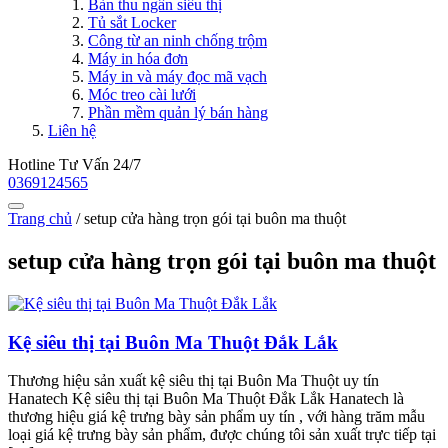
Bàn thu ngân siêu thị
Tủ sắt Locker
Công từ an ninh chống trộm
Máy in hóa đơn
Máy in và máy đọc mã vạch
Móc treo cài lưới
Phần mềm quản lý bán hàng
Liên hệ
Hotline Tư Vấn 24/7
0369124565
Trang chủ
/
setup cửa hàng trọn gói tại buôn ma thuột
setup cửa hàng trọn gói tại buôn ma thuột
Kệ siêu thị tại Buôn Ma Thuột Đắk Lắk
Thương hiệu sản xuất kệ siêu thị tại Buôn Ma Thuột uy tín
Hanatech Kệ siêu thị tại Buôn Ma Thuột Đắk Lắk Hanatech là
thương hiệu giá kệ trưng bày sản phẩm uy tín , với hàng trăm mẫu
loại giá kệ trưng bày sản phẩm, được chúng tôi sản xuất trực tiếp tại