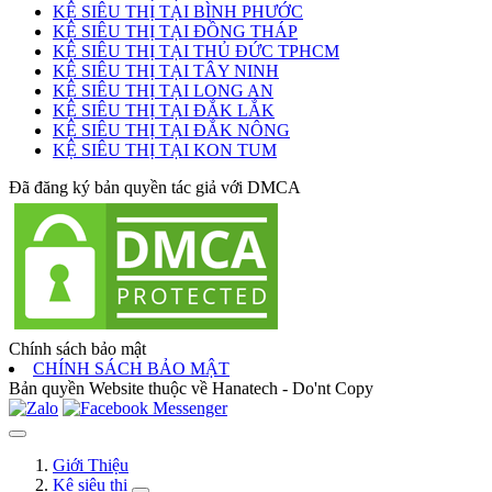
KỆ SIÊU THỊ TẠI BÌNH PHƯỚC
KỆ SIÊU THỊ TẠI ĐỒNG THÁP
KỆ SIÊU THỊ TẠI THỦ ĐỨC TPHCM
KỆ SIÊU THỊ TẠI TÂY NINH
KỆ SIÊU THỊ TẠI LONG AN
KỆ SIÊU THỊ TẠI ĐẮK LẮK
KỆ SIÊU THỊ TẠI ĐẮK NÔNG
KỆ SIÊU THỊ TẠI KON TUM
Đã đăng ký bản quyền tác giả với DMCA
Chính sách bảo mật
CHÍNH SÁCH BẢO MẬT
Bản quyền Website thuộc về Hanatech - Do'nt Copy
Giới Thiệu
Kệ siêu thị