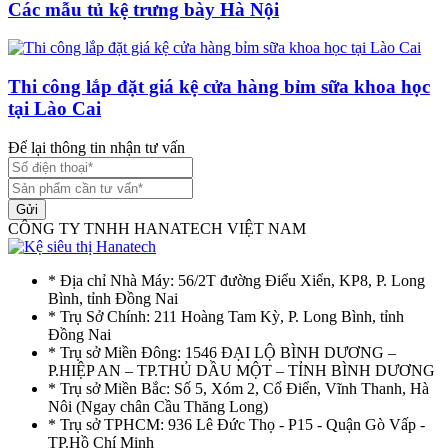
Các mẫu tủ kệ trưng bày Hà Nội
Thi công lắp đặt giá kệ cửa hàng bỉm sữa khoa học
tại Lào Cai
Để lại thông tin nhận tư vấn
Gửi
CÔNG TY TNHH HANATECH VIỆT NAM
* Địa chỉ Nhà Máy: 56/2T đường Điểu Xiển, KP8, P. Long
Bình, tỉnh Đồng Nai
* Trụ Sở Chính: 211 Hoàng Tam Kỳ, P. Long Bình, tỉnh
Đồng Nai
* Trụ sở Miền Đông: 1546 ĐẠI LỘ BÌNH DƯƠNG –
P.HIỆP AN – TP.THỦ DẦU MỘT – TỈNH BÌNH DƯƠNG
* Trụ sở Miền Bắc: Số 5, Xóm 2, Cổ Điển, Vĩnh Thanh, Hà
Nôi (Ngay chân Cầu Thăng Long)
* Trụ sở TPHCM: 936 Lê Đức Thọ - P15 - Quận Gò Vấp -
TP.Hồ Chí Minh