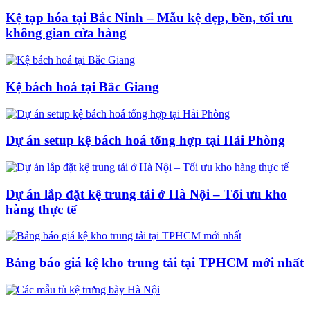
Kệ tạp hóa tại Bắc Ninh – Mẫu kệ đẹp, bền, tối ưu
không gian cửa hàng
Kệ bách hoá tại Bắc Giang
Dự án setup kệ bách hoá tổng hợp tại Hải Phòng
Dự án lắp đặt kệ trung tải ở Hà Nội – Tối ưu kho
hàng thực tế
Bảng báo giá kệ kho trung tải tại TPHCM mới nhất