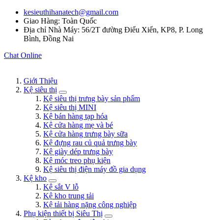
kesieuthihanatech@gmail.com
Giao Hàng: Toàn Quốc
Địa chỉ Nhà Máy: 56/2T đường Điểu Xiển, KP8, P. Long
Bình, Đồng Nai
Chat Online
Giới Thiệu
Kệ siêu thị
Kệ siêu thị trưng bày sản phẩm
Kệ siêu thị MINI
Kệ bán hàng tạp hóa
Kệ cửa hàng mẹ và bé
Kệ cửa hàng trưng bày sữa
Kệ đựng rau củ quả trưng bày
Kệ giày dép trưng bày
Kệ móc treo phụ kiện
Kệ siêu thị điện máy đồ gia dụng
Kệ kho
Kệ sắt V lỗ
Kệ kho trung tải
Kệ tải hàng nặng công nghiệp
Phụ kiện thiết bị Siêu Thị