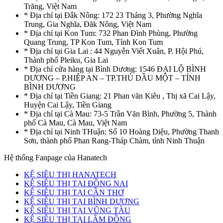
Trăng, Việt Nam
* Địa chỉ tại Đắk Nông: 172 23 Tháng 3, Phường Nghĩa
Trung, Gia Nghĩa, Đăk Nông, Việt Nam
* Địa chỉ tại Kon Tum: 732 Phan Đình Phùng, Phường
Quang Trung, TP Kon Tum, Tỉnh Kon Tum
* Địa chỉ tại Gia Lai : 44 Nguyễn Viết Xuân, P. Hội Phú,
Thành phố Pleiku, Gia Lai
* Địa chỉ cửa hàng tại Bình Dương: 1546 ĐẠI LỘ BÌNH
DƯƠNG – P.HIỆP AN – TP.THỦ DẦU MỘT – TỈNH
BÌNH DƯƠNG
* Địa chỉ tại Tiền Giang: 21 Phan văn Kiêu , Thị xã Cai Lậy,
Huyện Cai Lậy, Tiền Giang
* Địa chỉ tại Cà Mau: 73-5 Trần Văn Bình, Phường 5, Thành
phố Cà Mau, Cà Mau, Việt Nam
* Địa chỉ tại Ninh THuận: Số 10 Hoàng Diệu, Phường Thanh
Sơn, thành phố Phan Rang-Tháp Chàm, tỉnh Ninh Thuận
Hệ thống Fanpage của Hanatech
KỆ SIÊU THỊ HANATECH
KỆ SIÊU THỊ TẠI ĐỒNG NAI
KỆ SIÊU THỊ TẠI CẦN THƠ
KỆ SIÊU THỊ TẠI BÌNH DƯƠNG
KỆ SIÊU THỊ TẠI VŨNG TÀU
KỆ SIÊU THỊ TẠI LÂM ĐỒNG