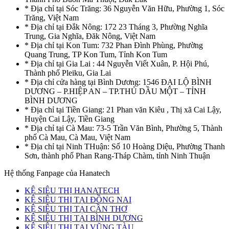
* Địa chỉ tại Sóc Trăng: 36 Nguyễn Văn Hữu, Phường 1, Sóc
Trăng, Việt Nam
* Địa chỉ tại Đắk Nông: 172 23 Tháng 3, Phường Nghĩa
Trung, Gia Nghĩa, Đăk Nông, Việt Nam
* Địa chỉ tại Kon Tum: 732 Phan Đình Phùng, Phường
Quang Trung, TP Kon Tum, Tỉnh Kon Tum
* Địa chỉ tại Gia Lai : 44 Nguyễn Viết Xuân, P. Hội Phú,
Thành phố Pleiku, Gia Lai
* Địa chỉ cửa hàng tại Bình Dương: 1546 ĐẠI LỘ BÌNH
DƯƠNG – P.HIỆP AN – TP.THỦ DẦU MỘT – TỈNH
BÌNH DƯƠNG
* Địa chỉ tại Tiền Giang: 21 Phan văn Kiêu , Thị xã Cai Lậy,
Huyện Cai Lậy, Tiền Giang
* Địa chỉ tại Cà Mau: 73-5 Trần Văn Bình, Phường 5, Thành
phố Cà Mau, Cà Mau, Việt Nam
* Địa chỉ tại Ninh THuận: Số 10 Hoàng Diệu, Phường Thanh
Sơn, thành phố Phan Rang-Tháp Chàm, tỉnh Ninh Thuận
Hệ thống Fanpage của Hanatech
KỆ SIÊU THỊ HANATECH
KỆ SIÊU THỊ TẠI ĐỒNG NAI
KỆ SIÊU THỊ TẠI CẦN THƠ
KỆ SIÊU THỊ TẠI BÌNH DƯƠNG
KỆ SIÊU THỊ TẠI VŨNG TÀU