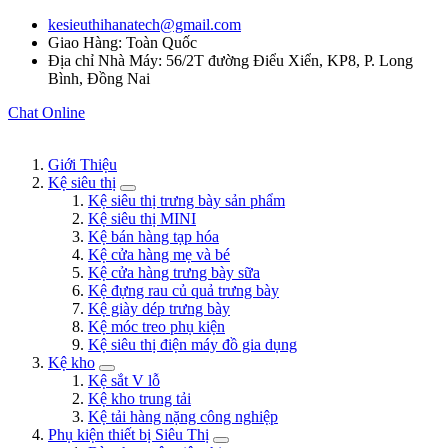
kesieuthihanatech@gmail.com
Giao Hàng: Toàn Quốc
Địa chỉ Nhà Máy: 56/2T đường Điểu Xiển, KP8, P. Long
Bình, Đồng Nai
Chat Online
Giới Thiệu
Kệ siêu thị
Kệ siêu thị trưng bày sản phẩm
Kệ siêu thị MINI
Kệ bán hàng tạp hóa
Kệ cửa hàng mẹ và bé
Kệ cửa hàng trưng bày sữa
Kệ đựng rau củ quả trưng bày
Kệ giày dép trưng bày
Kệ móc treo phụ kiện
Kệ siêu thị điện máy đồ gia dụng
Kệ kho
Kệ sắt V lỗ
Kệ kho trung tải
Kệ tải hàng nặng công nghiệp
Phụ kiện thiết bị Siêu Thị