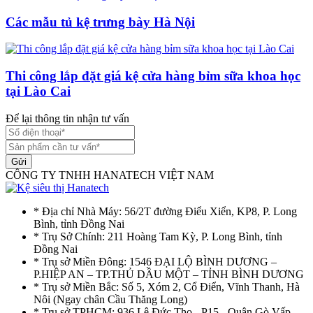
Các mẫu tủ kệ trưng bày Hà Nội
Thi công lắp đặt giá kệ cửa hàng bỉm sữa khoa học
tại Lào Cai
Để lại thông tin nhận tư vấn
Gửi
CÔNG TY TNHH HANATECH VIỆT NAM
* Địa chỉ Nhà Máy: 56/2T đường Điểu Xiển, KP8, P. Long
Bình, tỉnh Đồng Nai
* Trụ Sở Chính: 211 Hoàng Tam Kỳ, P. Long Bình, tỉnh
Đồng Nai
* Trụ sở Miền Đông: 1546 ĐẠI LỘ BÌNH DƯƠNG –
P.HIỆP AN – TP.THỦ DẦU MỘT – TỈNH BÌNH DƯƠNG
* Trụ sở Miền Bắc: Số 5, Xóm 2, Cổ Điển, Vĩnh Thanh, Hà
Nôi (Ngay chân Cầu Thăng Long)
* Trụ sở TPHCM: 936 Lê Đức Thọ - P15 - Quận Gò Vấp -