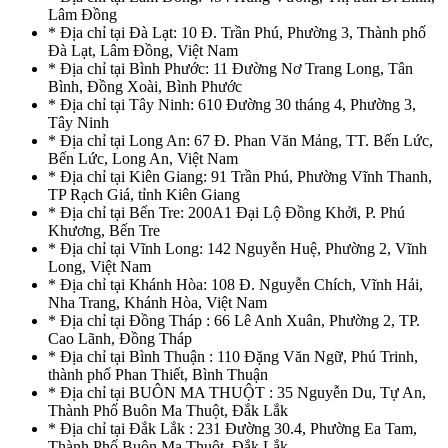
Lâm Đồng
* Địa chỉ tại Đà Lạt: 10 Đ. Trần Phú, Phường 3, Thành phố
Đà Lạt, Lâm Đồng, Việt Nam
* Địa chỉ tại Bình Phước: 11 Đường Nơ Trang Long, Tân
Bình, Đồng Xoài, Bình Phước
* Địa chỉ tại Tây Ninh: 610 Đường 30 tháng 4, Phường 3,
Tây Ninh
* Địa chỉ tại Long An: 67 Đ. Phan Văn Mảng, TT. Bến Lức,
Bến Lức, Long An, Việt Nam
* Địa chỉ tại Kiên Giang: 91 Trần Phú, Phường Vĩnh Thanh,
TP Rạch Giá, tỉnh Kiên Giang
* Địa chỉ tại Bến Tre: 200A1 Đại Lộ Đồng Khởi, P. Phú
Khương, Bến Tre
* Địa chỉ tại Vĩnh Long: 142 Nguyễn Huệ, Phường 2, Vĩnh
Long, Việt Nam
* Địa chỉ tại Khánh Hòa: 108 Đ. Nguyễn Chích, Vĩnh Hải,
Nha Trang, Khánh Hòa, Việt Nam
* Địa chỉ tại Đồng Tháp : 66 Lê Anh Xuân, Phường 2, TP.
Cao Lãnh, Đồng Tháp
* Địa chỉ tại Bình Thuận : 110 Đặng Văn Ngữ, Phú Trinh,
thành phố Phan Thiết, Bình Thuận
* Địa chỉ tại BUÔN MA THUỘT : 35 Nguyễn Du, Tự An,
Thành Phố Buôn Ma Thuột, Đắk Lắk
* Địa chỉ tại Đắk Lắk : 231 Đường 30.4, Phường Ea Tam,
Thành Phố Buôn Ma Thuột, Đắk Lắk