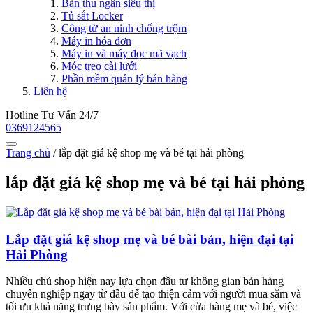
Bàn thu ngân siêu thị
Tủ sắt Locker
Công từ an ninh chống trộm
Máy in hóa đơn
Máy in và máy đọc mã vạch
Móc treo cài lưới
Phần mềm quản lý bán hàng
Liên hệ
Hotline Tư Vấn 24/7
0369124565
Trang chủ
/
lắp đặt giá kệ shop mẹ và bé tại hải phòng
lắp đặt giá kệ shop mẹ và bé tại hải phòng
Lắp đặt giá kệ shop mẹ và bé bài bản, hiện đại tại
Hải Phòng
Nhiều chủ shop hiện nay lựa chọn đầu tư không gian bán hàng
chuyên nghiệp ngay từ đầu để tạo thiện cảm với người mua sắm và
tối ưu khả năng trưng bày sản phẩm. Với cửa hàng mẹ và bé, việc