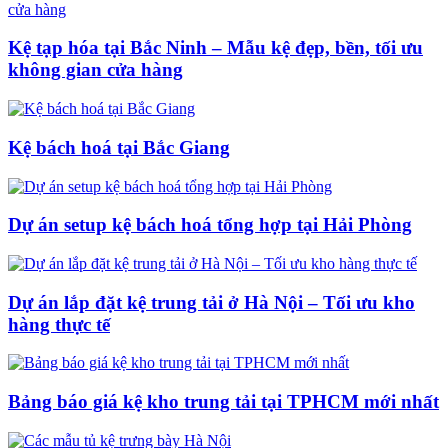
Kệ tạp hóa tại Bắc Ninh – Mẫu kệ đẹp, bền, tối ưu
không gian cửa hàng
Kệ bách hoá tại Bắc Giang
Dự án setup kệ bách hoá tổng hợp tại Hải Phòng
Dự án lắp đặt kệ trung tải ở Hà Nội – Tối ưu kho
hàng thực tế
Bảng báo giá kệ kho trung tải tại TPHCM mới nhất