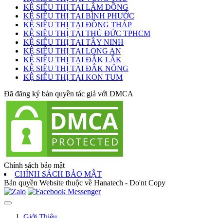
KỆ SIÊU THỊ TẠI LÂM ĐỒNG
KỆ SIÊU THỊ TẠI BÌNH PHƯỚC
KỆ SIÊU THỊ TẠI ĐỒNG THÁP
KỆ SIÊU THỊ TẠI THỦ ĐỨC TPHCM
KỆ SIÊU THỊ TẠI TÂY NINH
KỆ SIÊU THỊ TẠI LONG AN
KỆ SIÊU THỊ TẠI ĐẮK LẮK
KỆ SIÊU THỊ TẠI ĐẮK NÔNG
KỆ SIÊU THỊ TẠI KON TUM
Đã đăng ký bản quyền tác giả với DMCA
Chính sách bảo mật
CHÍNH SÁCH BẢO MẬT
Bản quyền Website thuộc về Hanatech - Do'nt Copy
Giới Thiệu