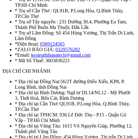
TP.Hồ Chí Minh
* Trụ sở Cần Thơ : QL91B, P.Long Hòa, Q.Bình Thủy,
TP.Cần Thơ
* Trụ sở Tây nguyên : 231 Đường 30.4, Phường Ea Tam,
Thành Phố Buôn Ma Thuột, Đắk Lắk
* Trụ sở Lâm Đồng: Số 454 Hùng Vương, Thị Trấn Di Linh,
Lâm Đồng
*Điện thoại:
0369124565
*ZALO BÁO GIÁ:
0329576282
*Email:
kesieuthihanatech@gmail.com
* Mã Số Thuế: 3603830221
ĐỊA CHỈ CHI NHÁNH
* Địa chỉ tại Đồng Nai:56/2T đường Điểu Xiển, KP8, P.
Long Bình, tỉnh Đồng Nai
* Địa chỉ tại Bình Dương: Ngã tư DL14/NL12 - Mỹ Phước
3, Thới Hoà, Bến Cát, Bình Dương
* Địa chỉ tại Cần Thơ: QL91B, P.Long Hòa, Q.Bình Thủy,
TP.Cần Thơ
* Địa chỉ tại TPHCM: 936 Lê Đức Thọ - P15 - Quận Gò
Vấp - TP.Hồ Chí Minh
* Địa chỉ tại Vũng Tàu: 1615 Võ Nguyên Giáp, Phường 12,
Thành phố Vũng Tàu
* Địa chỉ tại Lâm Đồng: 454 Hùng Vương, Thị trấn Di Linh,