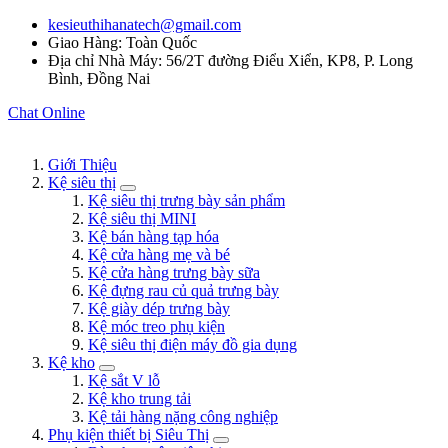
kesieuthihanatech@gmail.com
Giao Hàng: Toàn Quốc
Địa chỉ Nhà Máy: 56/2T đường Điểu Xiển, KP8, P. Long
Bình, Đồng Nai
Chat Online
Giới Thiệu
Kệ siêu thị
Kệ siêu thị trưng bày sản phẩm
Kệ siêu thị MINI
Kệ bán hàng tạp hóa
Kệ cửa hàng mẹ và bé
Kệ cửa hàng trưng bày sữa
Kệ đựng rau củ quả trưng bày
Kệ giày dép trưng bày
Kệ móc treo phụ kiện
Kệ siêu thị điện máy đồ gia dụng
Kệ kho
Kệ sắt V lỗ
Kệ kho trung tải
Kệ tải hàng nặng công nghiệp
Phụ kiện thiết bị Siêu Thị