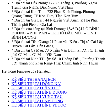
* Địa chỉ tại Đắk Nông: 172 23 Tháng 3, Phường Nghĩa
Trung, Gia Nghĩa, Đăk Nông, Việt Nam
* Địa chỉ tại Kon Tum: 732 Phan Đình Phùng, Phường
Quang Trung, TP Kon Tum, Tỉnh Kon Tum
* Địa chỉ tại Gia Lai : 44 Nguyễn Viết Xuân, P. Hội Phú,
Thành phố Pleiku, Gia Lai
* Địa chỉ cửa hàng tại Bình Dương: 1546 ĐẠI LỘ BÌNH
DƯƠNG – P.HIỆP AN – TP.THỦ DẦU MỘT – TỈNH
BÌNH DƯƠNG
* Địa chỉ tại Tiền Giang: 21 Phan văn Kiêu , Thị xã Cai Lậy,
Huyện Cai Lậy, Tiền Giang
* Địa chỉ tại Cà Mau: 73-5 Trần Văn Bình, Phường 5, Thành
phố Cà Mau, Cà Mau, Việt Nam
* Địa chỉ tại Ninh THuận: Số 10 Hoàng Diệu, Phường Thanh
Sơn, thành phố Phan Rang-Tháp Chàm, tỉnh Ninh Thuận
Hệ thống Fanpage của Hanatech
KỆ SIÊU THỊ HANATECH
KỆ SIÊU THỊ TẠI ĐỒNG NAI
KỆ SIÊU THỊ TẠI CẦN THƠ
KỆ SIÊU THỊ TẠI BÌNH DƯƠNG
KỆ SIÊU THỊ TẠI VŨNG TÀU
KỆ SIÊU THỊ TẠI LÂM ĐỒNG
KỆ SIÊU THỊ TẠI BÌNH PHƯỚC