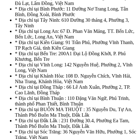
Đà Lạt, Lâm Đồng, Việt Nam
* Địa chỉ tại Bình Phước: 11 Đường Nơ Trang Long, Tân
Bình, Đồng Xoài, Bình Phước
* Địa chỉ tại Tây Ninh: 610 Đường 30 tháng 4, Phường 3,
Tây Ninh
* Địa chỉ tại Long An: 67 Đ. Phan Văn Mảng, TT. Bến Lức,
Bến Lức, Long An, Việt Nam
* Địa chỉ tại Kiên Giang: 91 Trần Phú, Phường Vĩnh Thanh,
TP Rạch Giá, tỉnh Kiên Giang
* Địa chỉ tại Bến Tre: 200A1 Đại Lộ Đồng Khởi, P. Phú
Khương, Bến Tre
* Địa chỉ tại Vĩnh Long: 142 Nguyễn Huệ, Phường 2, Vĩnh
Long, Việt Nam
* Địa chỉ tại Khánh Hòa: 108 Đ. Nguyễn Chích, Vĩnh Hải,
Nha Trang, Khánh Hòa, Việt Nam
* Địa chỉ tại Đồng Tháp : 66 Lê Anh Xuân, Phường 2, TP.
Cao Lãnh, Đồng Tháp
* Địa chỉ tại Bình Thuận : 110 Đặng Văn Ngữ, Phú Trinh,
thành phố Phan Thiết, Bình Thuận
* Địa chỉ tại BUÔN MA THUỘT : 35 Nguyễn Du, Tự An,
Thành Phố Buôn Ma Thuột, Đắk Lắk
* Địa chỉ tại Đắk Lắk : 231 Đường 30.4, Phường Ea Tam,
Thành Phố Buôn Ma Thuột, Đắk Lắk
* Địa chỉ tại Sóc Trăng: 36 Nguyễn Văn Hữu, Phường 1, Sóc
Trăng, Việt Nam