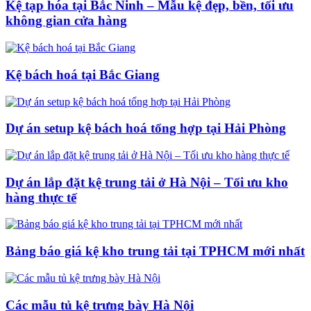
Kệ tạp hóa tại Bắc Ninh – Mẫu kệ đẹp, bền, tối ưu
không gian cửa hàng
Kệ bách hoá tại Bắc Giang
Dự án setup kệ bách hoá tổng hợp tại Hải Phòng
Dự án lắp đặt kệ trung tải ở Hà Nội – Tối ưu kho
hàng thực tế
Bảng báo giá kệ kho trung tải tại TPHCM mới nhất
Các mẫu tủ kệ trưng bày Hà Nội