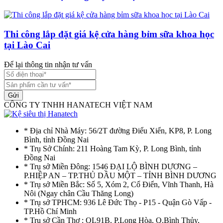
Thi công lắp đặt giá kệ cửa hàng bỉm sữa khoa học
tại Lào Cai
Để lại thông tin nhận tư vấn
Gửi
CÔNG TY TNHH HANATECH VIỆT NAM
* Địa chỉ Nhà Máy: 56/2T đường Điểu Xiển, KP8, P. Long
Bình, tỉnh Đồng Nai
* Trụ Sở Chính: 211 Hoàng Tam Kỳ, P. Long Bình, tỉnh
Đồng Nai
* Trụ sở Miền Đông: 1546 ĐẠI LỘ BÌNH DƯƠNG –
P.HIỆP AN – TP.THỦ DẦU MỘT – TỈNH BÌNH DƯƠNG
* Trụ sở Miền Bắc: Số 5, Xóm 2, Cổ Điển, Vĩnh Thanh, Hà
Nôi (Ngay chân Cầu Thăng Long)
* Trụ sở TPHCM: 936 Lê Đức Thọ - P15 - Quận Gò Vấp -
TP.Hồ Chí Minh
* Trụ sở Cần Thơ : QL91B, P.Long Hòa, Q.Bình Thủy,