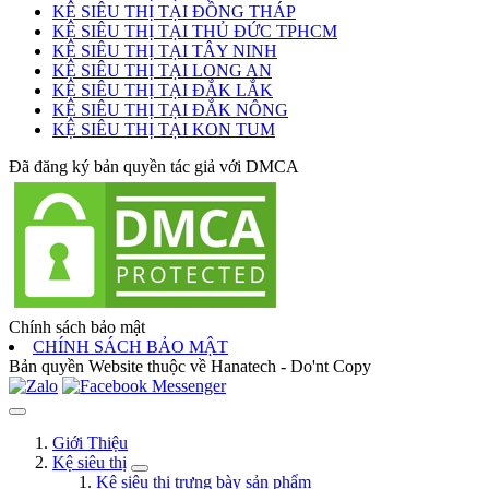
KỆ SIÊU THỊ TẠI ĐỒNG THÁP
KỆ SIÊU THỊ TẠI THỦ ĐỨC TPHCM
KỆ SIÊU THỊ TẠI TÂY NINH
KỆ SIÊU THỊ TẠI LONG AN
KỆ SIÊU THỊ TẠI ĐẮK LẮK
KỆ SIÊU THỊ TẠI ĐẮK NÔNG
KỆ SIÊU THỊ TẠI KON TUM
Đã đăng ký bản quyền tác giả với DMCA
Chính sách bảo mật
CHÍNH SÁCH BẢO MẬT
Bản quyền Website thuộc về Hanatech - Do'nt Copy
Giới Thiệu
Kệ siêu thị
Kệ siêu thị trưng bày sản phẩm