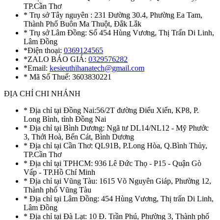
TP.Cần Thơ
* Trụ sở Tây nguyên : 231 Đường 30.4, Phường Ea Tam,
Thành Phố Buôn Ma Thuột, Đắk Lắk
* Trụ sở Lâm Đồng: Số 454 Hùng Vương, Thị Trấn Di Linh,
Lâm Đồng
*Điện thoại:
0369124565
*ZALO BÁO GIÁ:
0329576282
*Email:
kesieuthihanatech@gmail.com
* Mã Số Thuế: 3603830221
ĐỊA CHỈ CHI NHÁNH
* Địa chỉ tại Đồng Nai:56/2T đường Điểu Xiển, KP8, P.
Long Bình, tỉnh Đồng Nai
* Địa chỉ tại Bình Dương: Ngã tư DL14/NL12 - Mỹ Phước
3, Thới Hoà, Bến Cát, Bình Dương
* Địa chỉ tại Cần Thơ: QL91B, P.Long Hòa, Q.Bình Thủy,
TP.Cần Thơ
* Địa chỉ tại TPHCM: 936 Lê Đức Thọ - P15 - Quận Gò
Vấp - TP.Hồ Chí Minh
* Địa chỉ tại Vũng Tàu: 1615 Võ Nguyên Giáp, Phường 12,
Thành phố Vũng Tàu
* Địa chỉ tại Lâm Đồng: 454 Hùng Vương, Thị trấn Di Linh,
Lâm Đồng
* Địa chỉ tại Đà Lạt: 10 Đ. Trần Phú, Phường 3, Thành phố