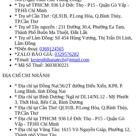
* Trụ sở TPHCM: 936 Lê Đức Thọ - P15 - Quận Gò Vấp -
TP.Hồ Chí Minh
* Trụ sở Cần Thơ : QL91B, P.Long Hòa, Q.Bình Thủy,
TP.Cần Thơ
* Trụ sở Tây nguyên : 231 Đường 30.4, Phường Ea Tam,
Thành Phố Buôn Ma Thuột, Đắk Lắk
* Trụ sở Lâm Đồng: Số 454 Hùng Vương, Thị Trấn Di Linh,
Lâm Đồng
*Điện thoại:
0369124565
*ZALO BÁO GIÁ:
0329576282
*Email:
kesieuthihanatech@gmail.com
* Mã Số Thuế: 3603830221
ĐỊA CHỈ CHI NHÁNH
* Địa chỉ tại Đồng Nai:56/2T đường Điểu Xiển, KP8, P.
Long Bình, tỉnh Đồng Nai
* Địa chỉ tại Bình Dương: Ngã tư DL14/NL12 - Mỹ Phước
3, Thới Hoà, Bến Cát, Bình Dương
* Địa chỉ tại Cần Thơ: QL91B, P.Long Hòa, Q.Bình Thủy,
TP.Cần Thơ
* Địa chỉ tại TPHCM: 936 Lê Đức Thọ - P15 - Quận Gò
Vấp - TP.Hồ Chí Minh
* Địa chỉ tại Vũng Tàu: 1615 Võ Nguyên Giáp, Phường 12,
Thành phố Vũng Tàu