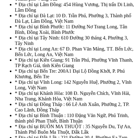
* Địa chỉ tại Lâm Đồng: 454 Hùng Vương, Thị trấn Di Linh,
Lâm Đồng
* Địa chỉ tại Đà Lạt: 10 Đ. Trần Phú, Phường 3, Thành phố
Đà Lạt, Lâm Đồng, Việt Nam
* Địa chỉ tại Bình Phước: 11 Đường Nơ Trang Long, Tân
Bình, Đồng Xoài, Bình Phước
* Địa chỉ tại Tây Ninh: 610 Đường 30 tháng 4, Phường 3,
Tây Ninh
* Địa chỉ tại Long An: 67 Đ. Phan Văn Mảng, TT. Bến Lức,
Bến Lức, Long An, Việt Nam
* Địa chỉ tại Kiên Giang: 91 Trần Phú, Phường Vĩnh Thanh,
TP Rạch Giá, tỉnh Kiên Giang
* Địa chỉ tại Bến Tre: 200A1 Đại Lộ Đồng Khởi, P. Phú
Khương, Bến Tre
* Địa chỉ tại Vĩnh Long: 142 Nguyễn Huệ, Phường 2, Vĩnh
Long, Việt Nam
* Địa chỉ tại Khánh Hòa: 108 Đ. Nguyễn Chích, Vĩnh Hải,
Nha Trang, Khánh Hòa, Việt Nam
* Địa chỉ tại Đồng Tháp : 66 Lê Anh Xuân, Phường 2, TP.
Cao Lãnh, Đồng Tháp
* Địa chỉ tại Bình Thuận : 110 Đặng Văn Ngữ, Phú Trinh,
thành phố Phan Thiết, Bình Thuận
* Địa chỉ tại BUÔN MA THUỘT : 35 Nguyễn Du, Tự An,
Thành Phố Buôn Ma Thuột, Đắk Lắk
* Địa chỉ tại Đắk Lắk : 231 Đường 30.4, Phường Ea Tam,