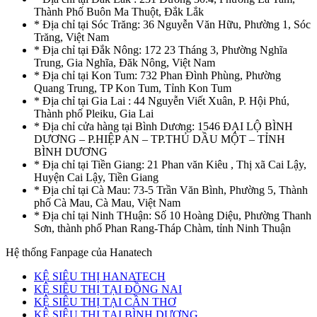
Thành Phố Buôn Ma Thuột, Đắk Lắk
* Địa chỉ tại Sóc Trăng: 36 Nguyễn Văn Hữu, Phường 1, Sóc
Trăng, Việt Nam
* Địa chỉ tại Đắk Nông: 172 23 Tháng 3, Phường Nghĩa
Trung, Gia Nghĩa, Đăk Nông, Việt Nam
* Địa chỉ tại Kon Tum: 732 Phan Đình Phùng, Phường
Quang Trung, TP Kon Tum, Tỉnh Kon Tum
* Địa chỉ tại Gia Lai : 44 Nguyễn Viết Xuân, P. Hội Phú,
Thành phố Pleiku, Gia Lai
* Địa chỉ cửa hàng tại Bình Dương: 1546 ĐẠI LỘ BÌNH
DƯƠNG – P.HIỆP AN – TP.THỦ DẦU MỘT – TỈNH
BÌNH DƯƠNG
* Địa chỉ tại Tiền Giang: 21 Phan văn Kiêu , Thị xã Cai Lậy,
Huyện Cai Lậy, Tiền Giang
* Địa chỉ tại Cà Mau: 73-5 Trần Văn Bình, Phường 5, Thành
phố Cà Mau, Cà Mau, Việt Nam
* Địa chỉ tại Ninh THuận: Số 10 Hoàng Diệu, Phường Thanh
Sơn, thành phố Phan Rang-Tháp Chàm, tỉnh Ninh Thuận
Hệ thống Fanpage của Hanatech
KỆ SIÊU THỊ HANATECH
KỆ SIÊU THỊ TẠI ĐỒNG NAI
KỆ SIÊU THỊ TẠI CẦN THƠ
KỆ SIÊU THỊ TẠI BÌNH DƯƠNG