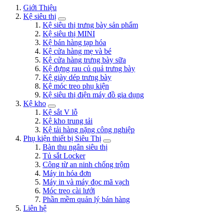
Giới Thiệu
Kệ siêu thị
Kệ siêu thị trưng bày sản phẩm
Kệ siêu thị MINI
Kệ bán hàng tạp hóa
Kệ cửa hàng mẹ và bé
Kệ cửa hàng trưng bày sữa
Kệ đựng rau củ quả trưng bày
Kệ giày dép trưng bày
Kệ móc treo phụ kiện
Kệ siêu thị điện máy đồ gia dụng
Kệ kho
Kệ sắt V lỗ
Kệ kho trung tải
Kệ tải hàng nặng công nghiệp
Phụ kiện thiết bị Siêu Thị
Bàn thu ngân siêu thị
Tủ sắt Locker
Công từ an ninh chống trộm
Máy in hóa đơn
Máy in và máy đọc mã vạch
Móc treo cài lưới
Phần mềm quản lý bán hàng
Liên hệ