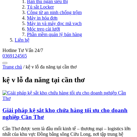
Bàn thu ngân siêu thị
Tủ sắt Locker
Công từ an ninh chống trộm
Máy in hóa đơn
Máy in và máy đọc mã vạch
Móc treo cài lưới
Phần mềm quản lý bán hàng
Liên hệ
Hotline Tư Vấn 24/7
0369124565
Trang chủ
/
kệ v lỗ đa năng tại cần thơ
kệ v lỗ đa năng tại cần thơ
Giải pháp kệ sắt kho chứa hàng tối ưu cho doanh
nghiệp Cần Thơ
Cần Thơ được xem là đầu mối kinh tế – thương mại – logistics lớn
nhất của khu vực Đồng bằng sông Cửu Long, nơi tập trung hệ