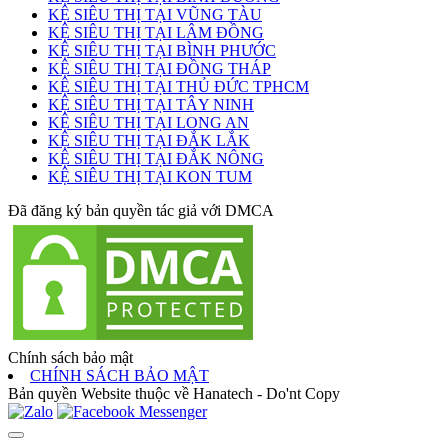
KỆ SIÊU THỊ TẠI VŨNG TÀU
KỆ SIÊU THỊ TẠI LÂM ĐỒNG
KỆ SIÊU THỊ TẠI BÌNH PHƯỚC
KỆ SIÊU THỊ TẠI ĐỒNG THÁP
KỆ SIÊU THỊ TẠI THỦ ĐỨC TPHCM
KỆ SIÊU THỊ TẠI TÂY NINH
KỆ SIÊU THỊ TẠI LONG AN
KỆ SIÊU THỊ TẠI ĐẮK LẮK
KỆ SIÊU THỊ TẠI ĐẮK NÔNG
KỆ SIÊU THỊ TẠI KON TUM
Đã đăng ký bản quyền tác giả với DMCA
Chính sách bảo mật
CHÍNH SÁCH BẢO MẬT
Bản quyền Website thuộc về Hanatech - Do'nt Copy