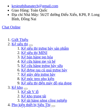
kesieuthihanatech@gmail.com
Giao Hàng: Toàn Quốc
Địa chỉ Nhà Máy: 56/2T đường Điểu Xiển, KP8, P. Long
Bình, Đồng Nai
Chat Online
Giới Thiệu
Kệ siêu thị
Kệ siêu thị trưng bày sản phẩm
Kệ siêu thị MINI
Kệ bán hàng tạp hóa
Kệ cửa hàng mẹ và bé
Kệ cửa hàng trưng bày sữa
Kệ đựng rau củ quả trưng bày
Kệ giày dép trưng bày
Kệ móc treo phụ kiện
Kệ siêu thị điện máy đồ gia dụng
Kệ kho
Kệ sắt V lỗ
Kệ kho trung tải
Kệ tải hàng nặng công nghiệp
Phụ kiện thiết bị Siêu Thị