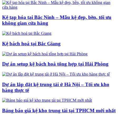
Kệ tạp hóa tại Bắc Ninh – Mẫu kệ đẹp, bền, tối ưu
không gian cửa hàng
Kệ bách hoá tại Bắc Giang
Dự án setup kệ bách hoá tổng hợp tại Hải Phòng
Dự án lắp đặt kệ trung tải ở Hà Nội – Tối ưu kho
hàng thực tế
Bảng báo giá kệ kho trung tải tại TPHCM mới nhất