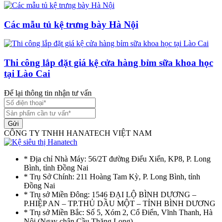
Các mẫu tủ kệ trưng bày Hà Nội
Thi công lắp đặt giá kệ cửa hàng bỉm sữa khoa học
tại Lào Cai
Để lại thông tin nhận tư vấn
Gửi
CÔNG TY TNHH HANATECH VIỆT NAM
* Địa chỉ Nhà Máy: 56/2T đường Điểu Xiển, KP8, P. Long
Bình, tỉnh Đồng Nai
* Trụ Sở Chính: 211 Hoàng Tam Kỳ, P. Long Bình, tỉnh
Đồng Nai
* Trụ sở Miền Đông: 1546 ĐẠI LỘ BÌNH DƯƠNG –
P.HIỆP AN – TP.THỦ DẦU MỘT – TỈNH BÌNH DƯƠNG
* Trụ sở Miền Bắc: Số 5, Xóm 2, Cổ Điển, Vĩnh Thanh, Hà
Nôi (Ngay chân Cầu Thăng Long)