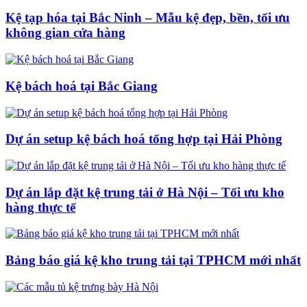
Kệ tạp hóa tại Bắc Ninh – Mẫu kệ đẹp, bền, tối ưu
không gian cửa hàng
Kệ bách hoá tại Bắc Giang
Dự án setup kệ bách hoá tổng hợp tại Hải Phòng
Dự án lắp đặt kệ trung tải ở Hà Nội – Tối ưu kho
hàng thực tế
Bảng báo giá kệ kho trung tải tại TPHCM mới nhất