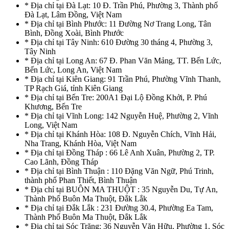
* Địa chỉ tại Đà Lạt: 10 Đ. Trần Phú, Phường 3, Thành phố
Đà Lạt, Lâm Đồng, Việt Nam
* Địa chỉ tại Bình Phước: 11 Đường Nơ Trang Long, Tân
Bình, Đồng Xoài, Bình Phước
* Địa chỉ tại Tây Ninh: 610 Đường 30 tháng 4, Phường 3,
Tây Ninh
* Địa chỉ tại Long An: 67 Đ. Phan Văn Mảng, TT. Bến Lức,
Bến Lức, Long An, Việt Nam
* Địa chỉ tại Kiên Giang: 91 Trần Phú, Phường Vĩnh Thanh,
TP Rạch Giá, tỉnh Kiên Giang
* Địa chỉ tại Bến Tre: 200A1 Đại Lộ Đồng Khởi, P. Phú
Khương, Bến Tre
* Địa chỉ tại Vĩnh Long: 142 Nguyễn Huệ, Phường 2, Vĩnh
Long, Việt Nam
* Địa chỉ tại Khánh Hòa: 108 Đ. Nguyễn Chích, Vĩnh Hải,
Nha Trang, Khánh Hòa, Việt Nam
* Địa chỉ tại Đồng Tháp : 66 Lê Anh Xuân, Phường 2, TP.
Cao Lãnh, Đồng Tháp
* Địa chỉ tại Bình Thuận : 110 Đặng Văn Ngữ, Phú Trinh,
thành phố Phan Thiết, Bình Thuận
* Địa chỉ tại BUÔN MA THUỘT : 35 Nguyễn Du, Tự An,
Thành Phố Buôn Ma Thuột, Đắk Lắk
* Địa chỉ tại Đắk Lắk : 231 Đường 30.4, Phường Ea Tam,
Thành Phố Buôn Ma Thuột, Đắk Lắk
* Địa chỉ tại Sóc Trăng: 36 Nguyễn Văn Hữu, Phường 1, Sóc