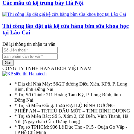
Các mẫu tủ kệ trưng bày Hà Nội
Thi công lắp đặt giá kệ cửa hàng bỉm sữa khoa học
tại Lào Cai
Để lại thông tin nhận tư vấn
Gửi
CÔNG TY TNHH HANATECH VIỆT NAM
* Địa chỉ Nhà Máy: 56/2T đường Điểu Xiển, KP8, P. Long
Bình, tỉnh Đồng Nai
* Trụ Sở Chính: 211 Hoàng Tam Kỳ, P. Long Bình, tỉnh
Đồng Nai
* Trụ sở Miền Đông: 1546 ĐẠI LỘ BÌNH DƯƠNG –
P.HIỆP AN – TP.THỦ DẦU MỘT – TỈNH BÌNH DƯƠNG
* Trụ sở Miền Bắc: Số 5, Xóm 2, Cổ Điển, Vĩnh Thanh, Hà
Nôi (Ngay chân Cầu Thăng Long)
* Trụ sở TPHCM: 936 Lê Đức Thọ - P15 - Quận Gò Vấp -
TP.Hồ Chí Minh