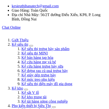
kesieuthihanatech@gmail.com
Giao Hàng: Toàn Quốc
Địa chỉ Nhà Máy: 56/2T đường Điểu Xiển, KP8, P. Long
Bình, Đồng Nai
Chat Online
Giới Thiệu
Kệ siêu thị
Kệ siêu thị trưng bày sản phẩm
Kệ siêu thị MINI
Kệ bán hàng tạp hóa
Kệ cửa hàng mẹ và bé
Kệ cửa hàng trưng bày sữa
Kệ đựng rau củ quả trưng bày
Kệ giày dép trưng bày
Kệ móc treo phụ kiện
Kệ siêu thị điện máy đồ gia dụng
Kệ kho
Kệ sắt V lỗ
Kệ kho trung tải
Kệ tải hàng nặng công nghiệp
Phụ kiện thiết bị Siêu Thị