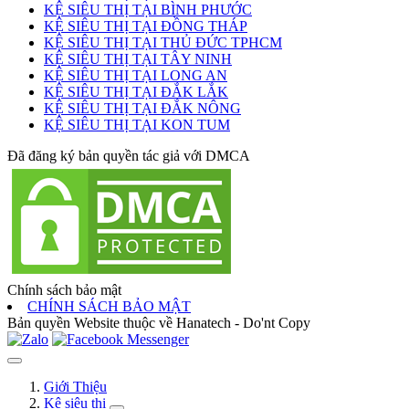
KỆ SIÊU THỊ TẠI BÌNH PHƯỚC
KỆ SIÊU THỊ TẠI ĐỒNG THÁP
KỆ SIÊU THỊ TẠI THỦ ĐỨC TPHCM
KỆ SIÊU THỊ TẠI TÂY NINH
KỆ SIÊU THỊ TẠI LONG AN
KỆ SIÊU THỊ TẠI ĐẮK LẮK
KỆ SIÊU THỊ TẠI ĐẮK NÔNG
KỆ SIÊU THỊ TẠI KON TUM
Đã đăng ký bản quyền tác giả với DMCA
Chính sách bảo mật
CHÍNH SÁCH BẢO MẬT
Bản quyền Website thuộc về Hanatech - Do'nt Copy
Giới Thiệu
Kệ siêu thị