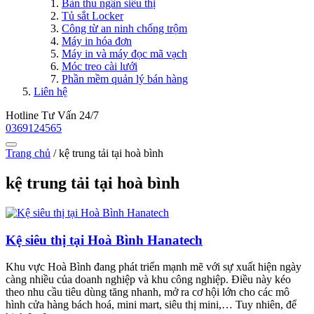
Bàn thu ngân siêu thị
Tủ sắt Locker
Công từ an ninh chống trộm
Máy in hóa đơn
Máy in và máy đọc mã vạch
Móc treo cài lưới
Phần mềm quản lý bán hàng
Liên hệ
Hotline Tư Vấn 24/7
0369124565
Trang chủ
/
kệ trung tải tại hoà bình
kệ trung tải tại hoà bình
Kệ siêu thị tại Hoà Bình Hanatech
Khu vực Hoà Bình đang phát triển mạnh mẽ với sự xuất hiện ngày
càng nhiều của doanh nghiệp và khu công nghiệp. Điều này kéo
theo nhu cầu tiêu dùng tăng nhanh, mở ra cơ hội lớn cho các mô
hình cửa hàng bách hoá, mini mart, siêu thị mini,… Tuy nhiên, để