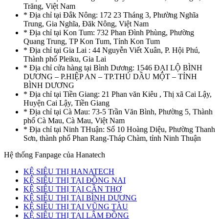
Trăng, Việt Nam
* Địa chỉ tại Đắk Nông: 172 23 Tháng 3, Phường Nghĩa
Trung, Gia Nghĩa, Đăk Nông, Việt Nam
* Địa chỉ tại Kon Tum: 732 Phan Đình Phùng, Phường
Quang Trung, TP Kon Tum, Tỉnh Kon Tum
* Địa chỉ tại Gia Lai : 44 Nguyễn Viết Xuân, P. Hội Phú,
Thành phố Pleiku, Gia Lai
* Địa chỉ cửa hàng tại Bình Dương: 1546 ĐẠI LỘ BÌNH
DƯƠNG – P.HIỆP AN – TP.THỦ DẦU MỘT – TỈNH
BÌNH DƯƠNG
* Địa chỉ tại Tiền Giang: 21 Phan văn Kiêu , Thị xã Cai Lậy,
Huyện Cai Lậy, Tiền Giang
* Địa chỉ tại Cà Mau: 73-5 Trần Văn Bình, Phường 5, Thành
phố Cà Mau, Cà Mau, Việt Nam
* Địa chỉ tại Ninh THuận: Số 10 Hoàng Diệu, Phường Thanh
Sơn, thành phố Phan Rang-Tháp Chàm, tỉnh Ninh Thuận
Hệ thống Fanpage của Hanatech
KỆ SIÊU THỊ HANATECH
KỆ SIÊU THỊ TẠI ĐỒNG NAI
KỆ SIÊU THỊ TẠI CẦN THƠ
KỆ SIÊU THỊ TẠI BÌNH DƯƠNG
KỆ SIÊU THỊ TẠI VŨNG TÀU
KỆ SIÊU THỊ TẠI LÂM ĐỒNG