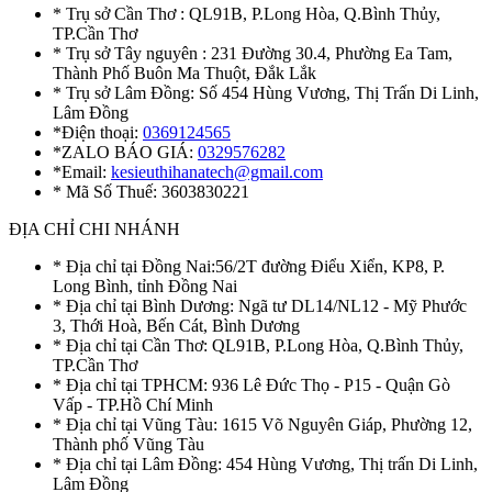
* Trụ sở Cần Thơ : QL91B, P.Long Hòa, Q.Bình Thủy,
TP.Cần Thơ
* Trụ sở Tây nguyên : 231 Đường 30.4, Phường Ea Tam,
Thành Phố Buôn Ma Thuột, Đắk Lắk
* Trụ sở Lâm Đồng: Số 454 Hùng Vương, Thị Trấn Di Linh,
Lâm Đồng
*Điện thoại:
0369124565
*ZALO BÁO GIÁ:
0329576282
*Email:
kesieuthihanatech@gmail.com
* Mã Số Thuế: 3603830221
ĐỊA CHỈ CHI NHÁNH
* Địa chỉ tại Đồng Nai:56/2T đường Điểu Xiển, KP8, P.
Long Bình, tỉnh Đồng Nai
* Địa chỉ tại Bình Dương: Ngã tư DL14/NL12 - Mỹ Phước
3, Thới Hoà, Bến Cát, Bình Dương
* Địa chỉ tại Cần Thơ: QL91B, P.Long Hòa, Q.Bình Thủy,
TP.Cần Thơ
* Địa chỉ tại TPHCM: 936 Lê Đức Thọ - P15 - Quận Gò
Vấp - TP.Hồ Chí Minh
* Địa chỉ tại Vũng Tàu: 1615 Võ Nguyên Giáp, Phường 12,
Thành phố Vũng Tàu
* Địa chỉ tại Lâm Đồng: 454 Hùng Vương, Thị trấn Di Linh,
Lâm Đồng