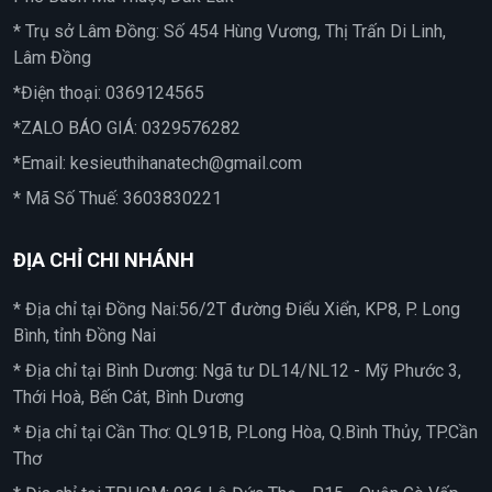
* Trụ sở Lâm Đồng: Số 454 Hùng Vương, Thị Trấn Di Linh,
Lâm Đồng
*Điện thoại:
0369124565
*ZALO BÁO GIÁ:
0329576282
*Email:
kesieuthihanatech@gmail.com
* Mã Số Thuế: 3603830221
ĐỊA CHỈ CHI NHÁNH
* Địa chỉ tại Đồng Nai:56/2T đường Điểu Xiển, KP8, P. Long
Bình, tỉnh Đồng Nai
* Địa chỉ tại Bình Dương: Ngã tư DL14/NL12 - Mỹ Phước 3,
Thới Hoà, Bến Cát, Bình Dương
* Địa chỉ tại Cần Thơ: QL91B, P.Long Hòa, Q.Bình Thủy, TP.Cần
Thơ