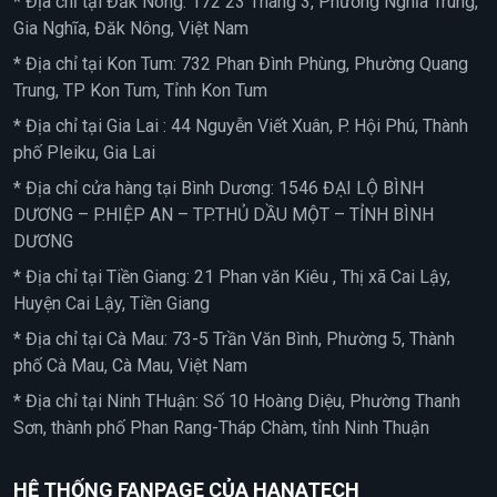
* Địa chỉ tại Đắk Nông: 172 23 Tháng 3, Phường Nghĩa Trung,
Gia Nghĩa, Đăk Nông, Việt Nam
* Địa chỉ tại Kon Tum: 732 Phan Đình Phùng, Phường Quang
Trung, TP Kon Tum, Tỉnh Kon Tum
* Địa chỉ tại Gia Lai : 44 Nguyễn Viết Xuân, P. Hội Phú, Thành
phố Pleiku, Gia Lai
* Địa chỉ cửa hàng tại Bình Dương: 1546 ĐẠI LỘ BÌNH
DƯƠNG – P.HIỆP AN – TP.THỦ DẦU MỘT – TỈNH BÌNH
DƯƠNG
* Địa chỉ tại Tiền Giang: 21 Phan văn Kiêu , Thị xã Cai Lậy,
Huyện Cai Lậy, Tiền Giang
* Địa chỉ tại Cà Mau: 73-5 Trần Văn Bình, Phường 5, Thành
phố Cà Mau, Cà Mau, Việt Nam
* Địa chỉ tại Ninh THuận: Số 10 Hoàng Diệu, Phường Thanh
Sơn, thành phố Phan Rang-Tháp Chàm, tỉnh Ninh Thuận
HỆ THỐNG FANPAGE CỦA HANATECH