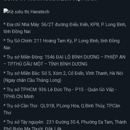
* Địa chỉ Nhà Máy: 56/2T đường Điểu Xiển, KP8, P. Long Bình,
tỉnh Đồng Nai
* Trụ Sở Chính: 211 Hoàng Tam Kỳ, P. Long Bình, tỉnh Đồng
Nai
* Trụ sở Miền Đông: 1546 ĐẠI LỘ BÌNH DƯƠNG – P.HIỆP AN
– TP.THỦ DẦU MỘT – TỈNH BÌNH DƯƠNG
* Trụ sở Miền Bắc: Số 5, Xóm 2, Cổ Điển, Vĩnh Thanh, Hà Nôi
(Ngay chân Cầu Thăng Long)
* Trụ sở TPHCM: 936 Lê Đức Thọ - P15 - Quận Gò Vấp -
TP.Hồ Chí Minh
* Trụ sở Cần Thơ : QL91B, P.Long Hòa, Q.Bình Thủy, TP.Cần
Thơ
* Trụ sở Tây nguyên : 231 Đường 30.4, Phường Ea Tam, Thành
Phố Buôn Ma Thuột, Đắk Lắk