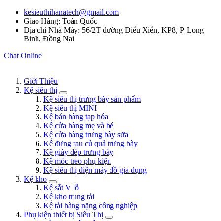
kesieuthihanatech@gmail.com
Giao Hàng: Toàn Quốc
Địa chỉ Nhà Máy: 56/2T đường Điểu Xiển, KP8, P. Long
Bình, Đồng Nai
Chat Online
Giới Thiệu
Kệ siêu thị
Kệ siêu thị trưng bày sản phẩm
Kệ siêu thị MINI
Kệ bán hàng tạp hóa
Kệ cửa hàng mẹ và bé
Kệ cửa hàng trưng bày sữa
Kệ đựng rau củ quả trưng bày
Kệ giày dép trưng bày
Kệ móc treo phụ kiện
Kệ siêu thị điện máy đồ gia dụng
Kệ kho
Kệ sắt V lỗ
Kệ kho trung tải
Kệ tải hàng nặng công nghiệp
Phụ kiện thiết bị Siêu Thị