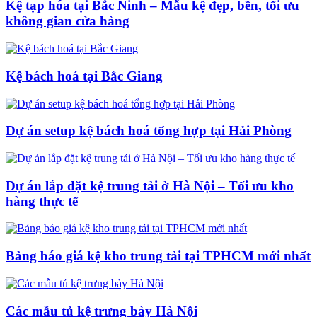
Kệ tạp hóa tại Bắc Ninh – Mẫu kệ đẹp, bền, tối ưu
không gian cửa hàng
Kệ bách hoá tại Bắc Giang
Dự án setup kệ bách hoá tổng hợp tại Hải Phòng
Dự án lắp đặt kệ trung tải ở Hà Nội – Tối ưu kho
hàng thực tế
Bảng báo giá kệ kho trung tải tại TPHCM mới nhất
Các mẫu tủ kệ trưng bày Hà Nội