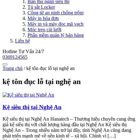
Bàn thu ngân siêu thị
Tủ sắt Locker
Công từ an ninh chống trộm
Máy in hóa đơn
Máy in và máy đọc mã vạch
Móc treo cài lưới
Phần mềm quản lý bán hàng
Liên hệ
Hotline Tư Vấn 24/7
0369124565
Trang chủ
/
kệ tôn đục lỗ tại nghệ an
kệ tôn đục lỗ tại nghệ an
Kệ siêu thị tại Nghệ An
Kệ siêu thị tại Nghệ An Hanatech – Thương hiệu chuyên cung ứng
giá kệ siêu thị với chất lượng hàng đầu tại Nghệ An Kệ siêu thị
Nghệ An – Trong nhiều năm trở lại đây, tỉnh Nghệ An cũng đang
phát triển mạnh mẽ về nền kinh tế – xã hội. Chính vì […]