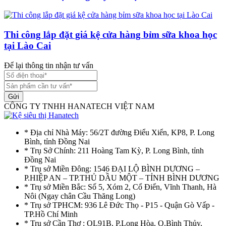
Thi công lắp đặt giá kệ cửa hàng bỉm sữa khoa học
tại Lào Cai
Để lại thông tin nhận tư vấn
Gửi
CÔNG TY TNHH HANATECH VIỆT NAM
* Địa chỉ Nhà Máy: 56/2T đường Điểu Xiển, KP8, P. Long
Bình, tỉnh Đồng Nai
* Trụ Sở Chính: 211 Hoàng Tam Kỳ, P. Long Bình, tỉnh
Đồng Nai
* Trụ sở Miền Đông: 1546 ĐẠI LỘ BÌNH DƯƠNG –
P.HIỆP AN – TP.THỦ DẦU MỘT – TỈNH BÌNH DƯƠNG
* Trụ sở Miền Bắc: Số 5, Xóm 2, Cổ Điển, Vĩnh Thanh, Hà
Nôi (Ngay chân Cầu Thăng Long)
* Trụ sở TPHCM: 936 Lê Đức Thọ - P15 - Quận Gò Vấp -
TP.Hồ Chí Minh
* Trụ sở Cần Thơ : QL91B, P.Long Hòa, Q.Bình Thủy,