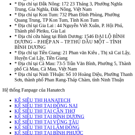
* Địa chỉ tại Đắk Nông: 172 23 Tháng 3, Phường Nghĩa
Trung, Gia Nghĩa, Đăk Nông, Việt Nam
* Địa chỉ tại Kon Tum: 732 Phan Đình Phùng, Phường
Quang Trung, TP Kon Tum, Tỉnh Kon Tum
* Địa chỉ tại Gia Lai : 44 Nguyễn Viết Xuân, P. Hội Phú,
Thành phố Pleiku, Gia Lai
* Địa chỉ cửa hàng tại Bình Dương: 1546 ĐẠI LỘ BÌNH
DƯƠNG – P.HIỆP AN – TP.THỦ DẦU MỘT – TỈNH
BÌNH DƯƠNG
* Địa chỉ tại Tiền Giang: 21 Phan văn Kiêu , Thị xã Cai Lậy,
Huyện Cai Lậy, Tiền Giang
* Địa chỉ tại Cà Mau: 73-5 Trần Văn Bình, Phường 5, Thành
phố Cà Mau, Cà Mau, Việt Nam
* Địa chỉ tại Ninh THuận: Số 10 Hoàng Diệu, Phường Thanh
Sơn, thành phố Phan Rang-Tháp Chàm, tỉnh Ninh Thuận
Hệ thống Fanpage của Hanatech
KỆ SIÊU THỊ HANATECH
KỆ SIÊU THỊ TẠI ĐỒNG NAI
KỆ SIÊU THỊ TẠI CẦN THƠ
KỆ SIÊU THỊ TẠI BÌNH DƯƠNG
KỆ SIÊU THỊ TẠI VŨNG TÀU
KỆ SIÊU THỊ TẠI LÂM ĐỒNG
KỆ SIÊU THỊ TẠI BÌNH PHƯỚC