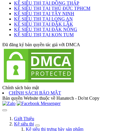
KỆ SIÊU THỊ TẠI ĐỒNG THÁP
KỆ SIÊU THỊ TẠI THỦ ĐỨC TPHCM
KỆ SIÊU THỊ TẠI TÂY NINH
KỆ SIÊU THỊ TẠI LONG AN
KỆ SIÊU THỊ TẠI ĐẮK LẮK
KỆ SIÊU THỊ TẠI ĐẮK NÔNG
KỆ SIÊU THỊ TẠI KON TUM
Đã đăng ký bản quyền tác giả với DMCA
Chính sách bảo mật
CHÍNH SÁCH BẢO MẬT
Bản quyền Website thuộc về Hanatech - Do'nt Copy
Giới Thiệu
Kệ siêu thị
Kệ siêu thị trưng bày sản phẩm