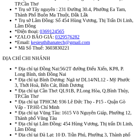
TP.Cần Thơ
* Trụ sở Tây nguyên : 231 Đường 30.4, Phường Ea Tam,
Thành Phố Buôn Ma Thuột, Đắk Lắk
* Trụ sở Lâm Đồng: Số 454 Hùng Vương, Thị Trấn Di Linh,
Lâm Đồng
*Điện thoại:
0369124565
*ZALO BÁO GIÁ:
0329576282
*Email:
kesieuthihanatech@gmail.com
* Mã Số Thuế: 3603830221
ĐỊA CHỈ CHI NHÁNH
* Địa chỉ tại Đồng Nai:56/2T đường Điểu Xiển, KP8, P.
Long Bình, tỉnh Đồng Nai
* Địa chỉ tại Bình Dương: Ngã tư DL14/NL12 - Mỹ Phước
3, Thới Hoà, Bến Cát, Bình Dương
* Địa chỉ tại Cần Thơ: QL91B, P.Long Hòa, Q.Bình Thủy,
TP.Cần Thơ
* Địa chỉ tại TPHCM: 936 Lê Đức Thọ - P15 - Quận Gò
Vấp - TP.Hồ Chí Minh
* Địa chỉ tại Vũng Tàu: 1615 Võ Nguyên Giáp, Phường 12,
Thành phố Vũng Tàu
* Địa chỉ tại Lâm Đồng: 454 Hùng Vương, Thị trấn Di Linh,
Lâm Đồng
* Địa chỉ tại Đà Lạt: 10 Đ. Trần Phú, Phường 3, Thành phố