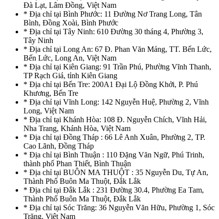
Đà Lạt, Lâm Đồng, Việt Nam
* Địa chỉ tại Bình Phước: 11 Đường Nơ Trang Long, Tân
Bình, Đồng Xoài, Bình Phước
* Địa chỉ tại Tây Ninh: 610 Đường 30 tháng 4, Phường 3,
Tây Ninh
* Địa chỉ tại Long An: 67 Đ. Phan Văn Mảng, TT. Bến Lức,
Bến Lức, Long An, Việt Nam
* Địa chỉ tại Kiên Giang: 91 Trần Phú, Phường Vĩnh Thanh,
TP Rạch Giá, tỉnh Kiên Giang
* Địa chỉ tại Bến Tre: 200A1 Đại Lộ Đồng Khởi, P. Phú
Khương, Bến Tre
* Địa chỉ tại Vĩnh Long: 142 Nguyễn Huệ, Phường 2, Vĩnh
Long, Việt Nam
* Địa chỉ tại Khánh Hòa: 108 Đ. Nguyễn Chích, Vĩnh Hải,
Nha Trang, Khánh Hòa, Việt Nam
* Địa chỉ tại Đồng Tháp : 66 Lê Anh Xuân, Phường 2, TP.
Cao Lãnh, Đồng Tháp
* Địa chỉ tại Bình Thuận : 110 Đặng Văn Ngữ, Phú Trinh,
thành phố Phan Thiết, Bình Thuận
* Địa chỉ tại BUÔN MA THUỘT : 35 Nguyễn Du, Tự An,
Thành Phố Buôn Ma Thuột, Đắk Lắk
* Địa chỉ tại Đắk Lắk : 231 Đường 30.4, Phường Ea Tam,
Thành Phố Buôn Ma Thuột, Đắk Lắk
* Địa chỉ tại Sóc Trăng: 36 Nguyễn Văn Hữu, Phường 1, Sóc
Trăng, Việt Nam