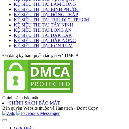
KỆ SIÊU THỊ TẠI LÂM ĐỒNG
KỆ SIÊU THỊ TẠI BÌNH PHƯỚC
KỆ SIÊU THỊ TẠI ĐỒNG THÁP
KỆ SIÊU THỊ TẠI THỦ ĐỨC TPHCM
KỆ SIÊU THỊ TẠI TÂY NINH
KỆ SIÊU THỊ TẠI LONG AN
KỆ SIÊU THỊ TẠI ĐẮK LẮK
KỆ SIÊU THỊ TẠI ĐẮK NÔNG
KỆ SIÊU THỊ TẠI KON TUM
Đã đăng ký bản quyền tác giả với DMCA
Chính sách bảo mật
CHÍNH SÁCH BẢO MẬT
Bản quyền Website thuộc về Hanatech - Do'nt Copy
Giới Thiệu