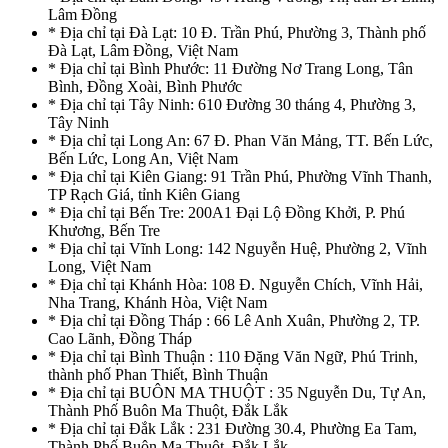
Lâm Đồng
* Địa chỉ tại Đà Lạt: 10 Đ. Trần Phú, Phường 3, Thành phố
Đà Lạt, Lâm Đồng, Việt Nam
* Địa chỉ tại Bình Phước: 11 Đường Nơ Trang Long, Tân
Bình, Đồng Xoài, Bình Phước
* Địa chỉ tại Tây Ninh: 610 Đường 30 tháng 4, Phường 3,
Tây Ninh
* Địa chỉ tại Long An: 67 Đ. Phan Văn Mảng, TT. Bến Lức,
Bến Lức, Long An, Việt Nam
* Địa chỉ tại Kiên Giang: 91 Trần Phú, Phường Vĩnh Thanh,
TP Rạch Giá, tỉnh Kiên Giang
* Địa chỉ tại Bến Tre: 200A1 Đại Lộ Đồng Khởi, P. Phú
Khương, Bến Tre
* Địa chỉ tại Vĩnh Long: 142 Nguyễn Huệ, Phường 2, Vĩnh
Long, Việt Nam
* Địa chỉ tại Khánh Hòa: 108 Đ. Nguyễn Chích, Vĩnh Hải,
Nha Trang, Khánh Hòa, Việt Nam
* Địa chỉ tại Đồng Tháp : 66 Lê Anh Xuân, Phường 2, TP.
Cao Lãnh, Đồng Tháp
* Địa chỉ tại Bình Thuận : 110 Đặng Văn Ngữ, Phú Trinh,
thành phố Phan Thiết, Bình Thuận
* Địa chỉ tại BUÔN MA THUỘT : 35 Nguyễn Du, Tự An,
Thành Phố Buôn Ma Thuột, Đắk Lắk
* Địa chỉ tại Đắk Lắk : 231 Đường 30.4, Phường Ea Tam,
Thành Phố Buôn Ma Thuột, Đắk Lắk