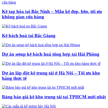
Kệ tạp hóa tại Bắc Ninh – Mẫu kệ đẹp, bền, tối ưu
không gian cửa hàng
Kệ bách hoá tại Bắc Giang
Dự án setup kệ bách hoá tổng hợp tại Hải Phòng
Dự án lắp đặt kệ trung tải ở Hà Nội – Tối ưu kho
hàng thực tế
Bảng báo giá kệ kho trung tải tại TPHCM mới nhất