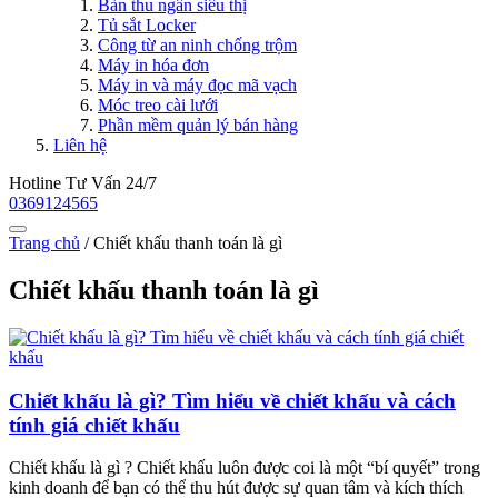
Bàn thu ngân siêu thị
Tủ sắt Locker
Công từ an ninh chống trộm
Máy in hóa đơn
Máy in và máy đọc mã vạch
Móc treo cài lưới
Phần mềm quản lý bán hàng
Liên hệ
Hotline Tư Vấn 24/7
0369124565
Trang chủ
/
Chiết khấu thanh toán là gì
Chiết khấu thanh toán là gì
Chiết khấu là gì? Tìm hiểu về chiết khấu và cách
tính giá chiết khấu
Chiết khấu là gì ? Chiết khấu luôn được coi là một “bí quyết” trong
kinh doanh để bạn có thể thu hút được sự quan tâm và kích thích