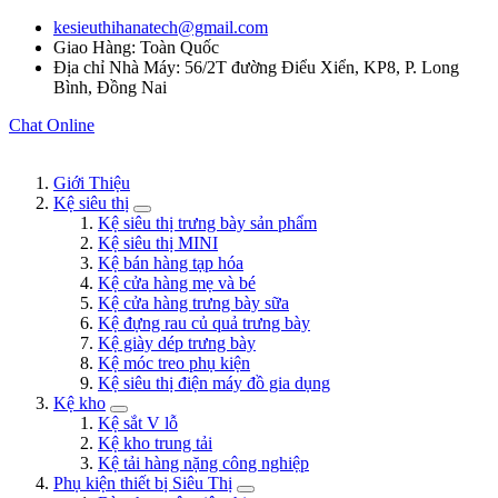
kesieuthihanatech@gmail.com
Giao Hàng: Toàn Quốc
Địa chỉ Nhà Máy: 56/2T đường Điểu Xiển, KP8, P. Long
Bình, Đồng Nai
Chat Online
Giới Thiệu
Kệ siêu thị
Kệ siêu thị trưng bày sản phẩm
Kệ siêu thị MINI
Kệ bán hàng tạp hóa
Kệ cửa hàng mẹ và bé
Kệ cửa hàng trưng bày sữa
Kệ đựng rau củ quả trưng bày
Kệ giày dép trưng bày
Kệ móc treo phụ kiện
Kệ siêu thị điện máy đồ gia dụng
Kệ kho
Kệ sắt V lỗ
Kệ kho trung tải
Kệ tải hàng nặng công nghiệp
Phụ kiện thiết bị Siêu Thị