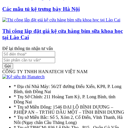
Các mẫu tủ kệ trưng bày Hà Nội
Thi công lắp đặt giá kệ cửa hàng bỉm sữa khoa học
tại Lào Cai
Để lại thông tin nhận tư vấn
Gửi
CÔNG TY TNHH HANATECH VIỆT NAM
* Địa chỉ Nhà Máy: 56/2T đường Điểu Xiển, KP8, P. Long
Bình, tỉnh Đồng Nai
* Trụ Sở Chính: 211 Hoàng Tam Kỳ, P. Long Bình, tỉnh
Đồng Nai
* Trụ sở Miền Đông: 1546 ĐẠI LỘ BÌNH DƯƠNG –
P.HIỆP AN – TP.THỦ DẦU MỘT – TỈNH BÌNH DƯƠNG
* Trụ sở Miền Bắc: Số 5, Xóm 2, Cổ Điển, Vĩnh Thanh, Hà
Nôi (Ngay chân Cầu Thăng Long)
* Trụ sở TPHCM: 936 Lê Đức Thọ - P15 - Quận Gò Vấp -