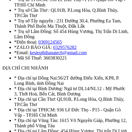
TP.Hồ Chí Minh
* Trụ sở Cần Thơ : QL91B, P.Long Hòa, Q.Bình Thủy,
TP.Cần Thơ
* Trụ sở Tây nguyên : 231 Đường 30.4, Phường Ea Tam,
Thành Phố Buôn Ma Thuột, Đắk Lắk
* Trụ sở Lâm Đồng: Số 454 Hùng Vương, Thị Trấn Di Linh,
Lâm Đồng
*Điện thoại:
0369124565
*ZALO BÁO GIÁ:
0329576282
*Email:
kesieuthihanatech@gmail.com
* Mã Số Thuế: 3603830221
ĐỊA CHỈ CHI NHÁNH
* Địa chỉ tại Đồng Nai:56/2T đường Điểu Xiển, KP8, P.
Long Bình, tỉnh Đồng Nai
* Địa chỉ tại Bình Dương: Ngã tư DL14/NL12 - Mỹ Phước
3, Thới Hoà, Bến Cát, Bình Dương
* Địa chỉ tại Cần Thơ: QL91B, P.Long Hòa, Q.Bình Thủy,
TP.Cần Thơ
* Địa chỉ tại TPHCM: 936 Lê Đức Thọ - P15 - Quận Gò
Vấp - TP.Hồ Chí Minh
* Địa chỉ tại Vũng Tàu: 1615 Võ Nguyên Giáp, Phường 12,
Thành phố Vũng Tàu
* Địa chỉ tại Lâm Đồng: 454 Hùng Vương, Thị trấn Di Linh,