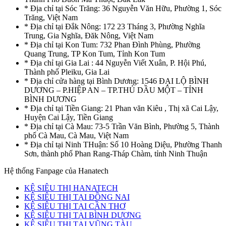
* Địa chỉ tại Sóc Trăng: 36 Nguyễn Văn Hữu, Phường 1, Sóc
Trăng, Việt Nam
* Địa chỉ tại Đắk Nông: 172 23 Tháng 3, Phường Nghĩa
Trung, Gia Nghĩa, Đăk Nông, Việt Nam
* Địa chỉ tại Kon Tum: 732 Phan Đình Phùng, Phường
Quang Trung, TP Kon Tum, Tỉnh Kon Tum
* Địa chỉ tại Gia Lai : 44 Nguyễn Viết Xuân, P. Hội Phú,
Thành phố Pleiku, Gia Lai
* Địa chỉ cửa hàng tại Bình Dương: 1546 ĐẠI LỘ BÌNH
DƯƠNG – P.HIỆP AN – TP.THỦ DẦU MỘT – TỈNH
BÌNH DƯƠNG
* Địa chỉ tại Tiền Giang: 21 Phan văn Kiêu , Thị xã Cai Lậy,
Huyện Cai Lậy, Tiền Giang
* Địa chỉ tại Cà Mau: 73-5 Trần Văn Bình, Phường 5, Thành
phố Cà Mau, Cà Mau, Việt Nam
* Địa chỉ tại Ninh THuận: Số 10 Hoàng Diệu, Phường Thanh
Sơn, thành phố Phan Rang-Tháp Chàm, tỉnh Ninh Thuận
Hệ thống Fanpage của Hanatech
KỆ SIÊU THỊ HANATECH
KỆ SIÊU THỊ TẠI ĐỒNG NAI
KỆ SIÊU THỊ TẠI CẦN THƠ
KỆ SIÊU THỊ TẠI BÌNH DƯƠNG
KỆ SIÊU THỊ TẠI VŨNG TÀU