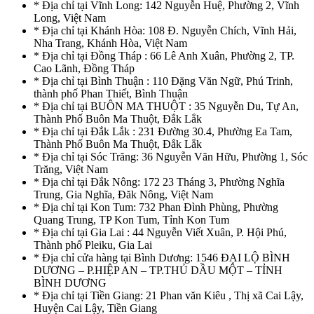
* Địa chỉ tại Vĩnh Long: 142 Nguyễn Huệ, Phường 2, Vĩnh
Long, Việt Nam
* Địa chỉ tại Khánh Hòa: 108 Đ. Nguyễn Chích, Vĩnh Hải,
Nha Trang, Khánh Hòa, Việt Nam
* Địa chỉ tại Đồng Tháp : 66 Lê Anh Xuân, Phường 2, TP.
Cao Lãnh, Đồng Tháp
* Địa chỉ tại Bình Thuận : 110 Đặng Văn Ngữ, Phú Trinh,
thành phố Phan Thiết, Bình Thuận
* Địa chỉ tại BUÔN MA THUỘT : 35 Nguyễn Du, Tự An,
Thành Phố Buôn Ma Thuột, Đắk Lắk
* Địa chỉ tại Đắk Lắk : 231 Đường 30.4, Phường Ea Tam,
Thành Phố Buôn Ma Thuột, Đắk Lắk
* Địa chỉ tại Sóc Trăng: 36 Nguyễn Văn Hữu, Phường 1, Sóc
Trăng, Việt Nam
* Địa chỉ tại Đắk Nông: 172 23 Tháng 3, Phường Nghĩa
Trung, Gia Nghĩa, Đăk Nông, Việt Nam
* Địa chỉ tại Kon Tum: 732 Phan Đình Phùng, Phường
Quang Trung, TP Kon Tum, Tỉnh Kon Tum
* Địa chỉ tại Gia Lai : 44 Nguyễn Viết Xuân, P. Hội Phú,
Thành phố Pleiku, Gia Lai
* Địa chỉ cửa hàng tại Bình Dương: 1546 ĐẠI LỘ BÌNH
DƯƠNG – P.HIỆP AN – TP.THỦ DẦU MỘT – TỈNH
BÌNH DƯƠNG
* Địa chỉ tại Tiền Giang: 21 Phan văn Kiêu , Thị xã Cai Lậy,
Huyện Cai Lậy, Tiền Giang