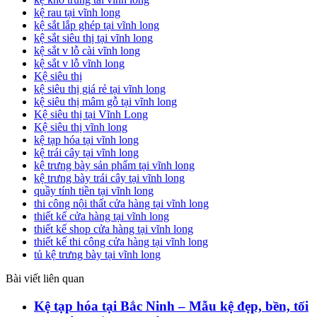
kệ rau tại vĩnh long
kệ sắt lắp ghép tại vĩnh long
kệ sắt siêu thị tại vĩnh long
kệ sắt v lỗ cài vĩnh long
kệ sắt v lỗ vĩnh long
Kệ siêu thị
kệ siêu thị giá rẻ tại vĩnh long
kệ siêu thị mâm gỗ tại vĩnh long
Kệ siêu thị tại Vĩnh Long
Kệ siêu thị vĩnh long
kệ tạp hóa tại vĩnh long
kệ trái cây tại vĩnh long
kệ trưng bày sản phẩm tại vĩnh long
kệ trưng bày trái cây tại vĩnh long
quầy tính tiền tại vĩnh long
thi công nội thất cửa hàng tại vĩnh long
thiết kế cửa hàng tại vĩnh long
thiết kế shop cửa hàng tại vĩnh long
thiết kế thi công cửa hàng tại vĩnh long
tủ kệ trưng bày tại vĩnh long
Bài viết liên quan
Kệ tạp hóa tại Bắc Ninh – Mẫu kệ đẹp, bền, tối