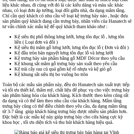
liệu khác nhau, đi cùng với đó là các kiểu dáng và màu sắc khác
nhau, có loại đơn áp tường, loại đôi giữa nhà, đa dạng mâm tầng.
Chỉ cần quý khách có nhu cầu về loại kệ trưng bày nào , hoặc đưa
sản phẩm quý khách đang cần trưng bày, nhân viên của Hanatech sẽ
tư vấn chính xác mẫu kệ để quý khách tham khảo như :
Kệ siêu thị phổ thông lưng lưới, lưng tôn đục lỗ , lưng tôn
liền ( Loại đơn và đôi )
Kệ siêu thị mâm gỗ lưng lưới, lưng tôn đục lỗ ( Đơn và đôi )
Kệ đầu tròn bán nguyệt lưng tôn đục lỗ và lưng lưới
Kệ trưng bày sản phẩm bằng gỗ MDF Décor theo yêu cầu
Kệ khung sắt mâm gỗ trưng bày sản xuất theo yêu cầu
Kệ trái cây rau củ quả gồm kệ rổ nhựa và kệ giỏ gỗ
Kệ khung sắt siêu thị bo vuông bo tròn
Toàn bộ các mẫu sản phẩm này, đều do Hanatech sản xuất trực tiếp
và tối ưu thiết kế, thẩm mỹ, chất liệu để phục vụ cho việc trưng bày
sản phẩm hàng hóa của khách hàng. Kích thước theo kèm cũng rất
đa dạng và có thể làm theo nhu cầu của khách hàng. Mâm tầng
trưng bày cũng có thể điều chỉnh theo yêu cầu, đa dạng mâm tầng
từ 3-7 tầng giúp khách hàng trưng bày được nhiều sản phẩm hơn.
Đặc biệt là các mẫu kệ này giúp trưng bày cho cửa hàng cực kỳ
khoa học , tối ưu diện tích và thu hút khách hàng hiệu quả.