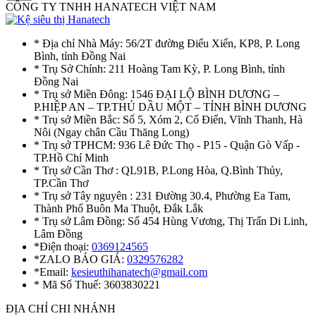
CÔNG TY TNHH HANATECH VIỆT NAM
* Địa chỉ Nhà Máy: 56/2T đường Điểu Xiển, KP8, P. Long
Bình, tỉnh Đồng Nai
* Trụ Sở Chính: 211 Hoàng Tam Kỳ, P. Long Bình, tỉnh
Đồng Nai
* Trụ sở Miền Đông: 1546 ĐẠI LỘ BÌNH DƯƠNG –
P.HIỆP AN – TP.THỦ DẦU MỘT – TỈNH BÌNH DƯƠNG
* Trụ sở Miền Bắc: Số 5, Xóm 2, Cổ Điển, Vĩnh Thanh, Hà
Nôi (Ngay chân Cầu Thăng Long)
* Trụ sở TPHCM: 936 Lê Đức Thọ - P15 - Quận Gò Vấp -
TP.Hồ Chí Minh
* Trụ sở Cần Thơ : QL91B, P.Long Hòa, Q.Bình Thủy,
TP.Cần Thơ
* Trụ sở Tây nguyên : 231 Đường 30.4, Phường Ea Tam,
Thành Phố Buôn Ma Thuột, Đắk Lắk
* Trụ sở Lâm Đồng: Số 454 Hùng Vương, Thị Trấn Di Linh,
Lâm Đồng
*Điện thoại:
0369124565
*ZALO BÁO GIÁ:
0329576282
*Email:
kesieuthihanatech@gmail.com
* Mã Số Thuế: 3603830221
ĐỊA CHỈ CHI NHÁNH