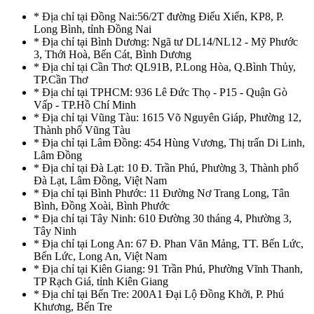
* Địa chỉ tại Đồng Nai:56/2T đường Điểu Xiển, KP8, P.
Long Bình, tỉnh Đồng Nai
* Địa chỉ tại Bình Dương: Ngã tư DL14/NL12 - Mỹ Phước
3, Thới Hoà, Bến Cát, Bình Dương
* Địa chỉ tại Cần Thơ: QL91B, P.Long Hòa, Q.Bình Thủy,
TP.Cần Thơ
* Địa chỉ tại TPHCM: 936 Lê Đức Thọ - P15 - Quận Gò
Vấp - TP.Hồ Chí Minh
* Địa chỉ tại Vũng Tàu: 1615 Võ Nguyên Giáp, Phường 12,
Thành phố Vũng Tàu
* Địa chỉ tại Lâm Đồng: 454 Hùng Vương, Thị trấn Di Linh,
Lâm Đồng
* Địa chỉ tại Đà Lạt: 10 Đ. Trần Phú, Phường 3, Thành phố
Đà Lạt, Lâm Đồng, Việt Nam
* Địa chỉ tại Bình Phước: 11 Đường Nơ Trang Long, Tân
Bình, Đồng Xoài, Bình Phước
* Địa chỉ tại Tây Ninh: 610 Đường 30 tháng 4, Phường 3,
Tây Ninh
* Địa chỉ tại Long An: 67 Đ. Phan Văn Mảng, TT. Bến Lức,
Bến Lức, Long An, Việt Nam
* Địa chỉ tại Kiên Giang: 91 Trần Phú, Phường Vĩnh Thanh,
TP Rạch Giá, tỉnh Kiên Giang
* Địa chỉ tại Bến Tre: 200A1 Đại Lộ Đồng Khởi, P. Phú
Khương, Bến Tre