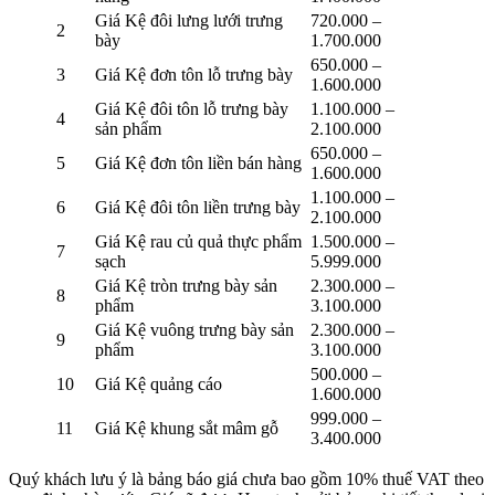
Giá Kệ đôi lưng lưới trưng
720.000 –
2
bày
1.700.000
650.000 –
3
Giá Kệ đơn tôn lỗ trưng bày
1.600.000
Giá Kệ đôi tôn lỗ trưng bày
1.100.000 –
4
sản phẩm
2.100.000
650.000 –
5
Giá Kệ đơn tôn liền bán hàng
1.600.000
1.100.000 –
6
Giá Kệ đôi tôn liền trưng bày
2.100.000
Giá Kệ rau củ quả thực phẩm
1.500.000 –
7
sạch
5.999.000
Giá Kệ tròn trưng bày sản
2.300.000 –
8
phẩm
3.100.000
Giá Kệ vuông trưng bày sản
2.300.000 –
9
phẩm
3.100.000
500.000 –
10
Giá Kệ quảng cáo
1.600.000
999.000 –
11
Giá Kệ khung sắt mâm gỗ
3.400.000
Quý khách lưu ý là bảng báo giá chưa bao gồm 10% thuế VAT theo