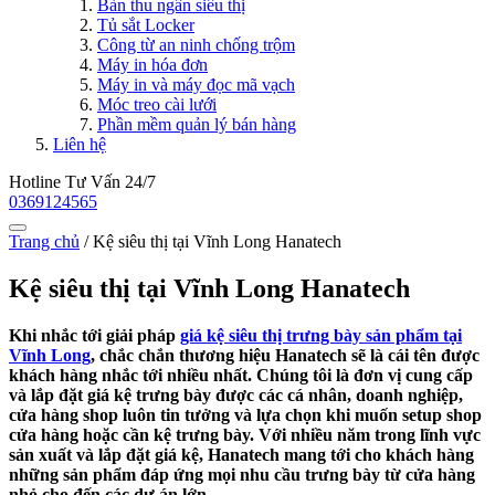
Bàn thu ngân siêu thị
Tủ sắt Locker
Công từ an ninh chống trộm
Máy in hóa đơn
Máy in và máy đọc mã vạch
Móc treo cài lưới
Phần mềm quản lý bán hàng
Liên hệ
Hotline Tư Vấn 24/7
0369124565
Trang chủ
/
Kệ siêu thị tại Vĩnh Long Hanatech
Kệ siêu thị tại Vĩnh Long Hanatech
Khi nhắc tới giải pháp
giá kệ siêu thị trưng bày sản phẩm tại
Vĩnh Long
, chắc chắn thương hiệu Hanatech sẽ là cái tên được
khách hàng nhắc tới nhiều nhất. Chúng tôi là đơn vị cung cấp
và lắp đặt giá kệ trưng bày được các cá nhân, doanh nghiệp,
cửa hàng shop luôn tin tưởng và lựa chọn khi muốn setup shop
cửa hàng hoặc cần kệ trưng bày. Với nhiều năm trong lĩnh vực
sản xuất và lắp đặt giá kệ, Hanatech mang tới cho khách hàng
những sản phẩm đáp ứng mọi nhu cầu trưng bày từ cửa hàng
nhỏ cho đến các dự án lớn.