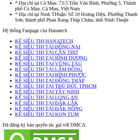
* Địa chỉ tại Cà Mau: 73-5 Trần Văn Bình, Phường 5, Thành
phố Cà Mau, Cà Mau, Việt Nam
* Địa chỉ tại Ninh THuận: Số 10 Hoàng Diệu, Phường Thanh
Sơn, thành phố Phan Rang-Tháp Chàm, tỉnh Ninh Thuận
Hệ thống Fanpage của Hanatech
KỆ SIÊU THỊ HANATECH
KỆ SIÊU THỊ TẠI ĐỒNG NAI
KỆ SIÊU THỊ TẠI CẦN THƠ
KỆ SIÊU THỊ TẠI BÌNH DƯƠNG
KỆ SIÊU THỊ TẠI VŨNG TÀU
KỆ SIÊU THỊ TẠI LÂM ĐỒNG
KỆ SIÊU THỊ TẠI BÌNH PHƯỚC
KỆ SIÊU THỊ TẠI ĐỒNG THÁP
KỆ SIÊU THỊ TẠI THỦ ĐỨC TPHCM
KỆ SIÊU THỊ TẠI TÂY NINH
KỆ SIÊU THỊ TẠI LONG AN
KỆ SIÊU THỊ TẠI ĐẮK LẮK
KỆ SIÊU THỊ TẠI ĐẮK NÔNG
KỆ SIÊU THỊ TẠI KON TUM
Đã đăng ký bản quyền tác giả với DMCA