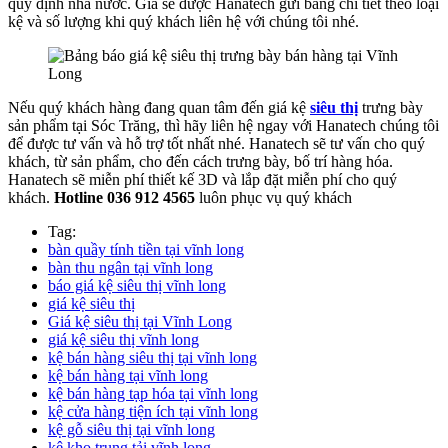
quy định nhà nước. Giá sẽ được Hanatech gửi bảng chi tiết theo loại
kệ và số lượng khi quý khách liên hệ với chúng tôi nhé.
Nếu quý khách hàng đang quan tâm đến giá kệ
siêu thị
trưng bày
sản phẩm tại Sóc Trăng, thì hãy liên hệ ngay với Hanatech chúng tôi
để được tư vấn và hỗ trợ tốt nhất nhé. Hanatech sẽ tư vấn cho quý
khách, từ sản phẩm, cho đến cách trưng bày, bố trí hàng hóa.
Hanatech sẽ miễn phí thiết kế 3D và lắp đặt miễn phí cho quý
khách.
Hotline 036 912 4565
luôn phục vụ quý khách
Tag:
bàn quầy tính tiền tại vĩnh long
bàn thu ngân tại vĩnh long
báo giá kệ siêu thị vĩnh long
giá kệ siêu thị
Giá kệ siêu thị tại Vĩnh Long
giá kệ siêu thị vĩnh long
kệ bán hàng siêu thị tại vĩnh long
kệ bán hàng tại vĩnh long
kệ bán hàng tạp hóa tại vĩnh long
kệ cửa hàng tiện ích tại vĩnh long
kệ gỗ siêu thị tại vĩnh long
kệ kho trung tải vĩnh long