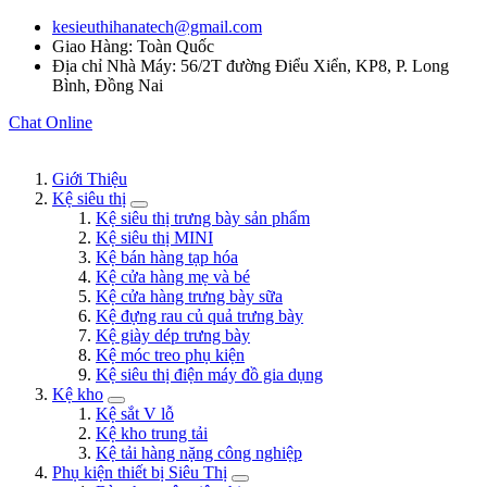
kesieuthihanatech@gmail.com
Giao Hàng: Toàn Quốc
Địa chỉ Nhà Máy: 56/2T đường Điểu Xiển, KP8, P. Long
Bình, Đồng Nai
Chat Online
Giới Thiệu
Kệ siêu thị
Kệ siêu thị trưng bày sản phẩm
Kệ siêu thị MINI
Kệ bán hàng tạp hóa
Kệ cửa hàng mẹ và bé
Kệ cửa hàng trưng bày sữa
Kệ đựng rau củ quả trưng bày
Kệ giày dép trưng bày
Kệ móc treo phụ kiện
Kệ siêu thị điện máy đồ gia dụng
Kệ kho
Kệ sắt V lỗ
Kệ kho trung tải
Kệ tải hàng nặng công nghiệp
Phụ kiện thiết bị Siêu Thị