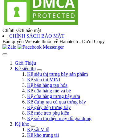
Chính sách bảo mật
CHÍNH SÁCH BẢO MẬT
Bản quyền Website thuộc về Hanatech - Do'nt Copy
Giới Thiệu
Kệ siêu thị
Kệ siêu thị trưng bày sản phẩm
Kệ siêu thị MINI
Kệ bán hàng tạp hóa
Kệ cửa hàng mẹ và bé
Kệ cửa hàng trưng bày sữa
Kệ đựng rau củ quả trưng bày
Kệ giày dép trưng bày
Kệ móc treo phụ kiện
Kệ siêu thị điện máy đồ gia dụng
Kệ kho
Kệ sắt V lỗ
Kệ kho trung tải