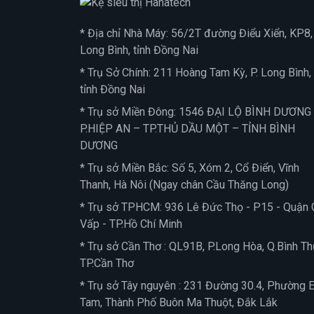
* Địa chỉ Nhà Máy: 56/2T đường Điểu Xiển, KP8, 
Long Bình, tỉnh Đồng Nai
* Trụ Sở Chính: 211 Hoàng Tam Kỳ, P. Long Bình,
tỉnh Đồng Nai
* Trụ sở Miền Đông: 1546 ĐẠI LỘ BÌNH DƯƠNG
P.HIỆP AN – TP.THỦ DẦU MỘT – TỈNH BÌNH
DƯƠNG
* Trụ sở Miền Bắc: Số 5, Xóm 2, Cổ Điển, Vĩnh
Thanh, Hà Nôi (Ngay chân Cầu Thăng Long)
* Trụ sở TPHCM: 936 Lê Đức Thọ - P15 - Quận 
Vấp - TP.Hồ Chí Minh
* Trụ sở Cần Thơ : QL91B, P.Long Hòa, Q.Bình Th
TP.Cần Thơ
* Trụ sở Tây nguyên : 231 Đường 30.4, Phường 
Tam, Thành Phố Buôn Ma Thuột, Đắk Lắk