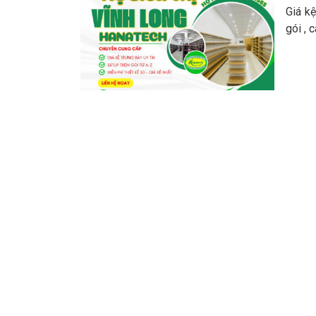
Giá kệ
gói , 