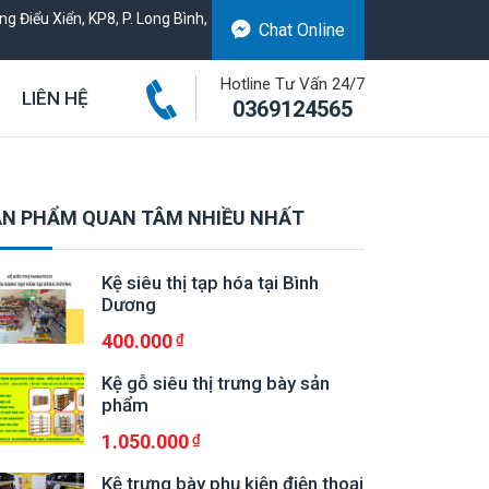
g Điểu Xiển, KP8, P. Long Bình,
Chat Online
Hotline Tư Vấn 24/7
LIÊN HỆ
0369124565
N PHẨM QUAN TÂM NHIỀU NHẤT
Kệ siêu thị tạp hóa tại Bình
Dương
400.000
Kệ gỗ siêu thị trưng bày sản
phẩm
1.050.000
Kệ trưng bày phụ kiện điện thoại