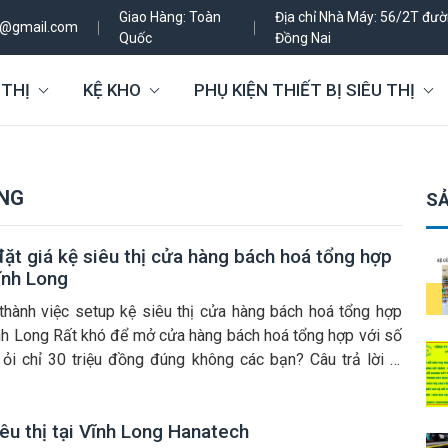
Giao Hàng: Toàn
Địa chỉ Nhà Máy: 56/2T đườn
h@gmail.com
Quốc
Đồng Nai
 THỊ
KỆ KHO
PHỤ KIỆN THIẾT BỊ SIÊU THỊ
ONG
SẢ
đặt giá kệ siêu thị cửa hàng bách hoá tổng hợp
ĩnh Long
thành việc setup kệ siêu thị cửa hàng bách hoá tổng hợp
ĩnh Long Rất khó để mở cửa hàng bách hoá tổng hợp với số
t ỏi chỉ 30 triệu đồng đúng không các bạn? Câu trả lời là
nhé! Vì đã có Nội Thất Hanatech tại Vĩnh Long là […]
êu thị tại Vĩnh Long Hanatech