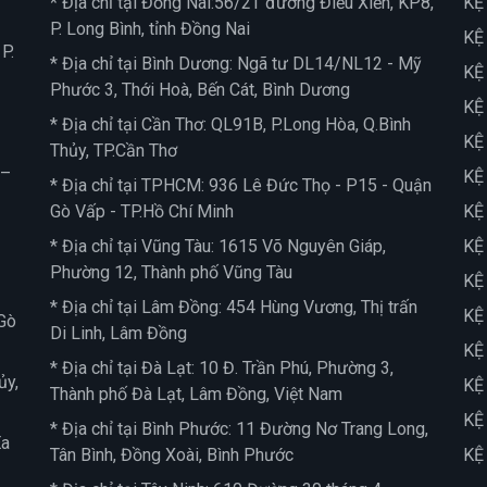
* Địa chỉ tại Đồng Nai:56/2T đường Điểu Xiển, KP8,
KỆ
P. Long Bình, tỉnh Đồng Nai
KỆ
P.
* Địa chỉ tại Bình Dương: Ngã tư DL14/NL12 - Mỹ
KỆ
Phước 3, Thới Hoà, Bến Cát, Bình Dương
KỆ
* Địa chỉ tại Cần Thơ: QL91B, P.Long Hòa, Q.Bình
KỆ
Thủy, TP.Cần Thơ
 –
KỆ
* Địa chỉ tại TPHCM: 936 Lê Đức Thọ - P15 - Quận
Gò Vấp - TP.Hồ Chí Minh
KỆ
* Địa chỉ tại Vũng Tàu: 1615 Võ Nguyên Giáp,
KỆ
Phường 12, Thành phố Vũng Tàu
KỆ
* Địa chỉ tại Lâm Đồng: 454 Hùng Vương, Thị trấn
KỆ
Gò
Di Linh, Lâm Đồng
KỆ
* Địa chỉ tại Đà Lạt: 10 Đ. Trần Phú, Phường 3,
ủy,
KỆ
Thành phố Đà Lạt, Lâm Đồng, Việt Nam
KỆ
* Địa chỉ tại Bình Phước: 11 Đường Nơ Trang Long,
Ea
Tân Bình, Đồng Xoài, Bình Phước
KỆ