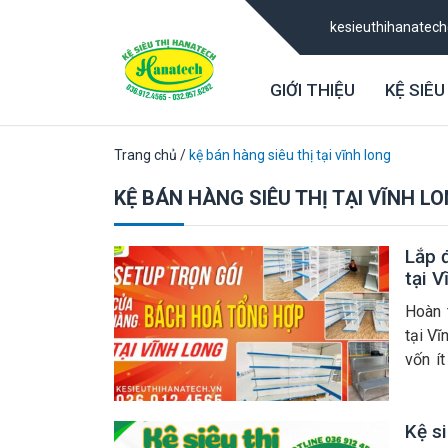
kesieuthihanatec
GIỚI THIỆU
KỆ SIÊU
Trang chủ
/
kệ bán hàng siêu thị tại vĩnh long
KỆ BÁN HÀNG SIÊU THỊ TẠI VĨNH L
Lắp 
tại V
Hoàn 
tại V
vốn í
KHÔNG 
Kệ si