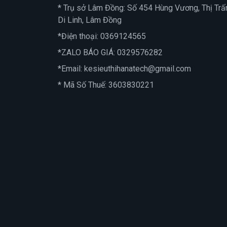
* Trụ sở Lâm Đồng: Số 454 Hùng Vương, Thị Trấ
Di Linh, Lâm Đồng
*Điện thoại:
0369124565
*ZALO BÁO GIÁ:
0329576282
*Email:
kesieuthihanatech@gmail.com
* Mã Số Thuế: 3603830221