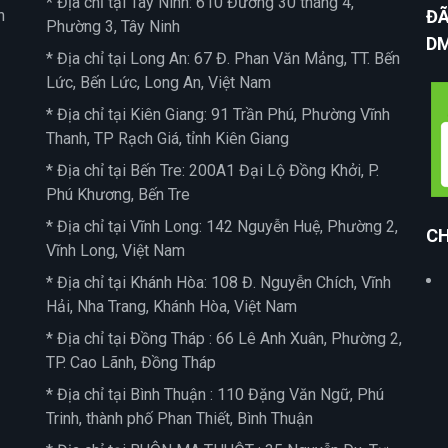
* Địa chỉ tại Tây Ninh: 610 Đường 30 tháng 4,
n
ĐÃ
Phường 3, Tây Ninh
D
* Địa chỉ tại Long An: 67 Đ. Phan Văn Mảng, TT. Bến
Lức, Bến Lức, Long An, Việt Nam
* Địa chỉ tại Kiên Giang: 91 Trần Phú, Phường Vĩnh
Thanh, TP Rạch Giá, tỉnh Kiên Giang
* Địa chỉ tại Bến Tre: 200A1 Đại Lộ Đồng Khởi, P.
Phú Khương, Bến Tre
* Địa chỉ tại Vĩnh Long: 142 Nguyễn Huệ, Phường 2,
CH
Vĩnh Long, Việt Nam
* Địa chỉ tại Khánh Hòa: 108 Đ. Nguyễn Chích, Vĩnh
Hải, Nha Trang, Khánh Hòa, Việt Nam
* Địa chỉ tại Đồng Tháp : 66 Lê Anh Xuân, Phường 2,
TP. Cao Lãnh, Đồng Tháp
* Địa chỉ tại Bình Thuận : 110 Đặng Văn Ngữ, Phú
Trinh, thành phố Phan Thiết, Bình Thuận