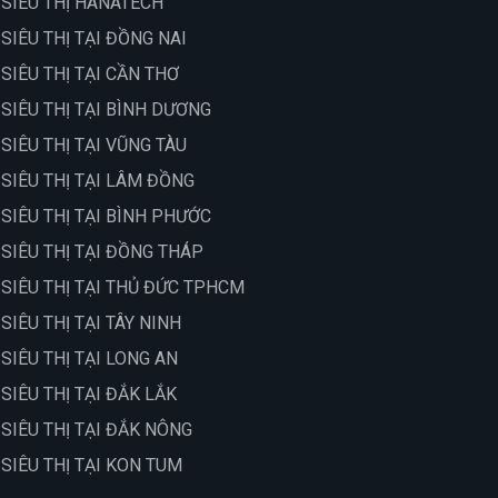
 SIÊU THỊ HANATECH
 SIÊU THỊ TẠI ĐỒNG NAI
 SIÊU THỊ TẠI CẦN THƠ
 SIÊU THỊ TẠI BÌNH DƯƠNG
 SIÊU THỊ TẠI VŨNG TÀU
 SIÊU THỊ TẠI LÂM ĐỒNG
 SIÊU THỊ TẠI BÌNH PHƯỚC
 SIÊU THỊ TẠI ĐỒNG THÁP
 SIÊU THỊ TẠI THỦ ĐỨC TPHCM
 SIÊU THỊ TẠI TÂY NINH
 SIÊU THỊ TẠI LONG AN
 SIÊU THỊ TẠI ĐẮK LẮK
 SIÊU THỊ TẠI ĐẮK NÔNG
 SIÊU THỊ TẠI KON TUM