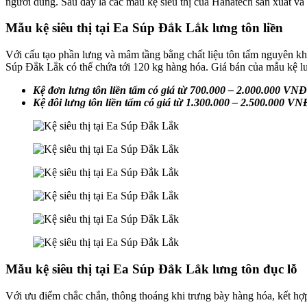
người dùng. Sau đây là các mẫu kệ siêu thị của Hanatech sản xuất và
Mẫu kệ siêu thị tại Ea Súp Đắk Lắk lưng tôn liền
Với cấu tạo phần lưng và mâm tầng bằng chất liệu tôn tấm nguyên khố
Súp Đắk Lắk có thể chứa tới 120 kg hàng hóa. Giá bán của mẫu kệ lư
Kệ đơn lưng tôn liền tấm có giá từ 700.000 – 2.000.000 VNĐ
Kệ đôi lưng tôn liền tấm có giá từ 1.300.000 – 2.500.000 VN
Mẫu kệ siêu thị tại Ea Súp Đắk Lắk lưng tôn đục lỗ
Với ưu điểm chắc chắn, thông thoáng khi trưng bày hàng hóa, kết hợp 