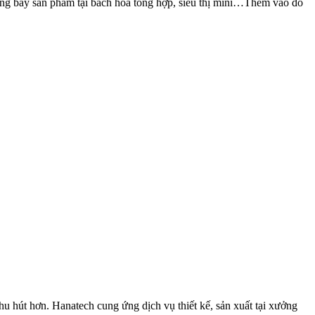
ưng bày sản phẩm tại bách hóa tổng hợp, siêu thị mini…Thêm vào đó
hu hút hơn. Hanatech cung ứng dịch vụ thiết kế, sản xuất tại xưởng