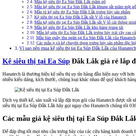
Mẫu kệ siêu thị Ea Súp Đắk Lắk mâm gỗ
Mẫu kệ siêu thị tại Ea Súp Đắk Lắk khung sắt mâm mặt g
Mẫu tủ kệ siêu thị Ea Súp Đắk Lắk trưng bày sản phẩm
Kệ siêu thị tại Ea Súp Đắk Lắk sắt V lỗ của Hanatech
Mẫu kệ siêu thị tại Ea Súp Đắk Lắk sắt V lỗ cài thông min
Mẫu kệ siêu thị Ea Súp Đắk Lắk kho hàng trung tải
Mẫu kệ siêu thị Ea Súp Đắk Lắk trưng bày trái cây rau c
Mẫu bàn quầy thu ngân tại Ea Súp Đắk Lắk của Hanatech
Các mẫu ụ và kệ chuyên dụng trưng bày sản phẩm đặc biệ
Vì sao nên mua kệ siêu thị tại Ea Súp Đắk Lắk của Hanatec
Kệ siêu thị tại Ea Súp
Đắk Lắk giá rẻ lắp đ
Hanatech là thương hiệu kệ siêu thị uy tín hàng đầu hiện nay với hơ
nhiều kiểu dáng, kích thước, chủng loại khác nhau để quý khách hàn
Dịch vụ thiết kế, sản xuất và lắp đặt trọn gói của Hanatech được rấ
siêu thị tại Ea Súp Đắk Lắk hãy gọi ngay cho Hanatech chúng tôi 036
Các mẫu giá kệ siêu thị tại Ea Súp Đắk L
Để đáp ứng tốt mọi nhu cầu trưng bày của các cửa hàng kinh doanh h