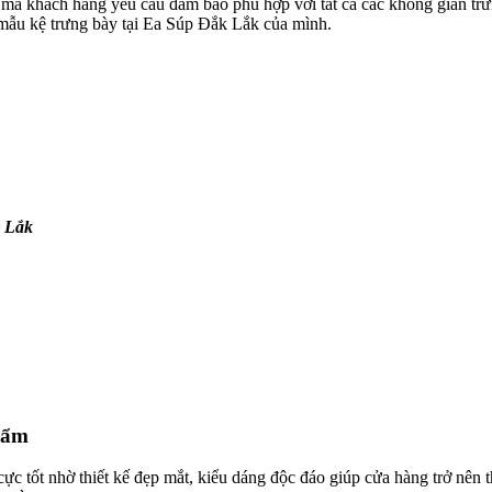
 mà khách hàng yêu cầu đảm bảo phù hợp với tất cả các không gian tr
 mẫu kệ trưng bày tại Ea Súp Đắk Lắk của mình.
k Lắk
hẩm
c tốt nhờ thiết kế đẹp mắt, kiểu dáng độc đáo giúp cửa hàng trở nên t