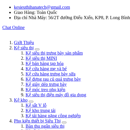
kesieuthihanatech@gmail.com
Giao Hàng: Toàn Quốc
Địa chỉ Nhà Máy: 56/2T đường Điểu Xiển, KP8, P. Long Bìn
Chat Online
Giới Thiệu
Kệ siêu thị
Kệ siêu thị trưng bày sản phẩm
Kệ siêu thị MINI
Kệ bán hàng tạp hóa
Kệ cửa hàng mẹ và bé
Kệ cửa hàng trưng bày sữa
Kệ đựng rau củ quả trưng bày
Kệ giày dép trưng bày
Kệ móc treo phụ kiện
Kệ siêu thị điện máy đồ gia dụng
Kệ kho
Kệ sắt V lỗ
Kệ kho trung tải
Kệ tải hàng nặng công nghiệp
Phụ kiện thiết bị Siêu Thị
Bàn thu ngân siêu thị