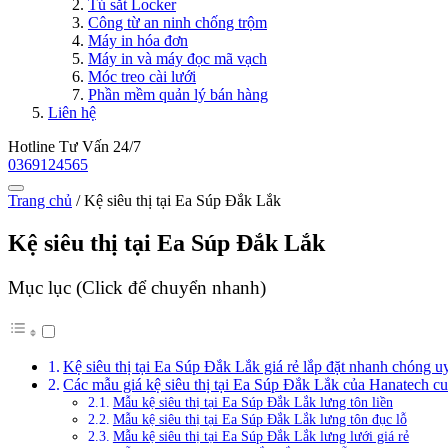
Tủ sắt Locker
Công từ an ninh chống trộm
Máy in hóa đơn
Máy in và máy đọc mã vạch
Móc treo cài lưới
Phần mềm quản lý bán hàng
Liên hệ
Hotline Tư Vấn 24/7
0369124565
Trang chủ
/
Kệ siêu thị tại Ea Súp Đắk Lắk
Kệ siêu thị tại Ea Súp Đắk Lắk
Mục lục (Click để chuyển nhanh)
Kệ siêu thị tại Ea Súp Đắk Lắk giá rẻ lắp đặt nhanh chóng u
Các mẫu giá kệ siêu thị tại Ea Súp Đắk Lắk của Hanatech c
Mẫu kệ siêu thị tại Ea Súp Đắk Lắk lưng tôn liền
Mẫu kệ siêu thị tại Ea Súp Đắk Lắk lưng tôn đục lỗ
Mẫu kệ siêu thị tại Ea Súp Đắk Lắk lưng lưới giá rẻ