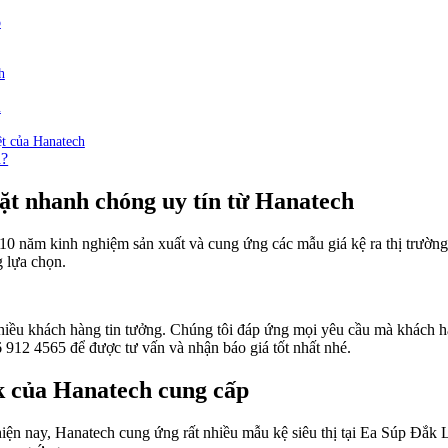
ỗ
h
ủ
t của Hanatech
h?
ặt nhanh chóng uy tín từ Hanatech
n 10 năm kinh nghiệm sản xuất và cung ứng các mẫu giá kệ ra thị trườn
g lựa chọn.
t nhiều khách hàng tin tưởng. Chúng tôi đáp ứng mọi yêu cầu mà khách 
 912 4565 để được tư vấn và nhận báo giá tốt nhất nhé.
ắk của Hanatech cung cấp
iện nay, Hanatech cung ứng rất nhiều mẫu kệ siêu thị tại Ea Súp Đắk L