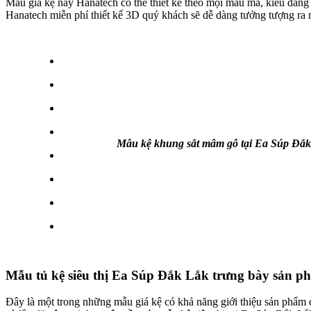
Mẫu giá kệ này Hanatech có thể thiết kế theo mọi mẫu mã, kiểu dáng
Hanatech miễn phí thiết kế 3D quý khách sẽ dễ dàng tưởng tượng ra
Mẫu kệ khung sắt mâm gỗ tại Ea Súp Đắ
Mẫu tủ kệ siêu thị Ea Súp Đắk Lắk trưng bày sản p
Đây là một trong những mẫu giá kệ có khả năng giới thiệu sản phẩm cự