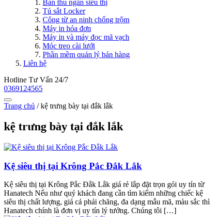
Bàn thu ngân siêu thị
Tủ sắt Locker
Công từ an ninh chống trộm
Máy in hóa đơn
Máy in và máy đọc mã vạch
Móc treo cài lưới
Phần mềm quản lý bán hàng
Liên hệ
Hotline Tư Vấn 24/7
0369124565
Trang chủ
/
kệ trưng bày tại đắk lắk
kệ trưng bày tại đắk lắk
Kệ siêu thị tại Krông Pắc Đắk Lắk
Kệ siêu thị tại Krông Pắc Đắk Lắk giá rẻ lắp đặt trọn gói uy tín từ
Hanatech Nếu như quý khách đang cần tìm kiếm những chiếc kệ
siêu thị chất lượng, giá cả phải chăng, đa dạng mẫu mã, màu sắc thì
Hanatech chính là đơn vị uy tín lý tưởng. Chúng tôi […]