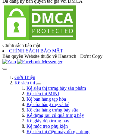
Đã đăng ký bản quyền tác giả với DMCA
Chính sách bảo mật
CHÍNH SÁCH BẢO MẬT
Bản quyền Website thuộc về Hanatech - Do'nt Copy
Giới Thiệu
Kệ siêu thị
Kệ siêu thị trưng bày sản phẩm
Kệ siêu thị MINI
Kệ bán hàng tạp hóa
Kệ cửa hàng mẹ và bé
Kệ cửa hàng trưng bày sữa
Kệ đựng rau củ quả trưng bày
Kệ giày dép trưng bày
Kệ móc treo phụ kiện
Kệ siêu thị điện máy đồ gia dụng