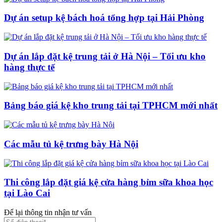
Dự án setup kệ bách hoá tổng hợp tại Hải Phòng
Dự án lắp đặt kệ trung tải ở Hà Nội – Tối ưu kho
hàng thực tế
Bảng báo giá kệ kho trung tải tại TPHCM mới nhất
Các mẫu tủ kệ trưng bày Hà Nội
Thi công lắp đặt giá kệ cửa hàng bỉm sữa khoa học
tại Lào Cai
Để lại thông tin nhận tư vấn