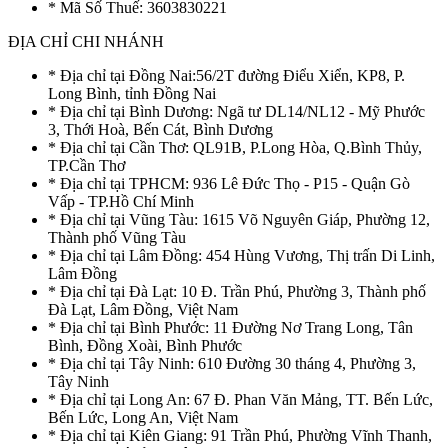
* Mã Số Thuế: 3603830221
ĐỊA CHỈ CHI NHÁNH
* Địa chỉ tại Đồng Nai:56/2T đường Điểu Xiển, KP8, P.
Long Bình, tỉnh Đồng Nai
* Địa chỉ tại Bình Dương: Ngã tư DL14/NL12 - Mỹ Phước
3, Thới Hoà, Bến Cát, Bình Dương
* Địa chỉ tại Cần Thơ: QL91B, P.Long Hòa, Q.Bình Thủy,
TP.Cần Thơ
* Địa chỉ tại TPHCM: 936 Lê Đức Thọ - P15 - Quận Gò
Vấp - TP.Hồ Chí Minh
* Địa chỉ tại Vũng Tàu: 1615 Võ Nguyên Giáp, Phường 12,
Thành phố Vũng Tàu
* Địa chỉ tại Lâm Đồng: 454 Hùng Vương, Thị trấn Di Linh,
Lâm Đồng
* Địa chỉ tại Đà Lạt: 10 Đ. Trần Phú, Phường 3, Thành phố
Đà Lạt, Lâm Đồng, Việt Nam
* Địa chỉ tại Bình Phước: 11 Đường Nơ Trang Long, Tân
Bình, Đồng Xoài, Bình Phước
* Địa chỉ tại Tây Ninh: 610 Đường 30 tháng 4, Phường 3,
Tây Ninh
* Địa chỉ tại Long An: 67 Đ. Phan Văn Mảng, TT. Bến Lức,
Bến Lức, Long An, Việt Nam
* Địa chỉ tại Kiên Giang: 91 Trần Phú, Phường Vĩnh Thanh,