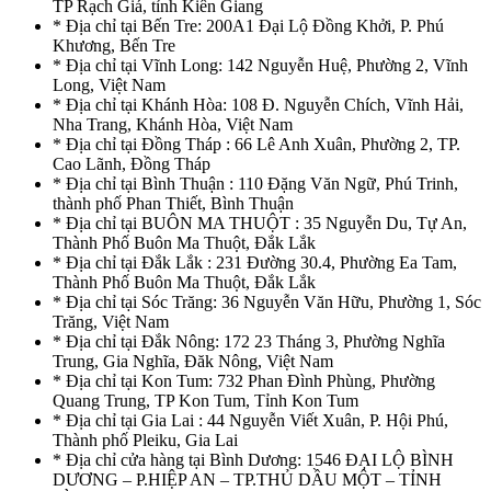
TP Rạch Giá, tỉnh Kiên Giang
* Địa chỉ tại Bến Tre: 200A1 Đại Lộ Đồng Khởi, P. Phú
Khương, Bến Tre
* Địa chỉ tại Vĩnh Long: 142 Nguyễn Huệ, Phường 2, Vĩnh
Long, Việt Nam
* Địa chỉ tại Khánh Hòa: 108 Đ. Nguyễn Chích, Vĩnh Hải,
Nha Trang, Khánh Hòa, Việt Nam
* Địa chỉ tại Đồng Tháp : 66 Lê Anh Xuân, Phường 2, TP.
Cao Lãnh, Đồng Tháp
* Địa chỉ tại Bình Thuận : 110 Đặng Văn Ngữ, Phú Trinh,
thành phố Phan Thiết, Bình Thuận
* Địa chỉ tại BUÔN MA THUỘT : 35 Nguyễn Du, Tự An,
Thành Phố Buôn Ma Thuột, Đắk Lắk
* Địa chỉ tại Đắk Lắk : 231 Đường 30.4, Phường Ea Tam,
Thành Phố Buôn Ma Thuột, Đắk Lắk
* Địa chỉ tại Sóc Trăng: 36 Nguyễn Văn Hữu, Phường 1, Sóc
Trăng, Việt Nam
* Địa chỉ tại Đắk Nông: 172 23 Tháng 3, Phường Nghĩa
Trung, Gia Nghĩa, Đăk Nông, Việt Nam
* Địa chỉ tại Kon Tum: 732 Phan Đình Phùng, Phường
Quang Trung, TP Kon Tum, Tỉnh Kon Tum
* Địa chỉ tại Gia Lai : 44 Nguyễn Viết Xuân, P. Hội Phú,
Thành phố Pleiku, Gia Lai
* Địa chỉ cửa hàng tại Bình Dương: 1546 ĐẠI LỘ BÌNH
DƯƠNG – P.HIỆP AN – TP.THỦ DẦU MỘT – TỈNH