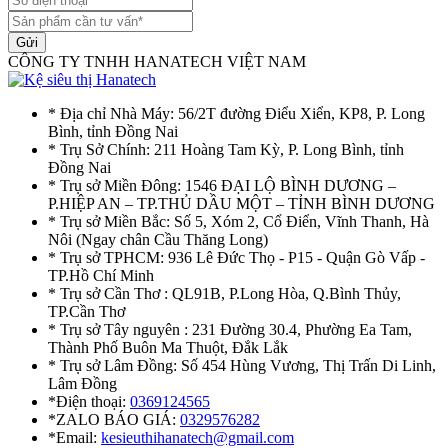
Gửi
CÔNG TY TNHH HANATECH VIỆT NAM
* Địa chỉ Nhà Máy: 56/2T đường Điểu Xiển, KP8, P. Long
Bình, tỉnh Đồng Nai
* Trụ Sở Chính: 211 Hoàng Tam Kỳ, P. Long Bình, tỉnh
Đồng Nai
* Trụ sở Miền Đông: 1546 ĐẠI LỘ BÌNH DƯƠNG –
P.HIỆP AN – TP.THỦ DẦU MỘT – TỈNH BÌNH DƯƠNG
* Trụ sở Miền Bắc: Số 5, Xóm 2, Cổ Điển, Vĩnh Thanh, Hà
Nôi (Ngay chân Cầu Thăng Long)
* Trụ sở TPHCM: 936 Lê Đức Thọ - P15 - Quận Gò Vấp -
TP.Hồ Chí Minh
* Trụ sở Cần Thơ : QL91B, P.Long Hòa, Q.Bình Thủy,
TP.Cần Thơ
* Trụ sở Tây nguyên : 231 Đường 30.4, Phường Ea Tam,
Thành Phố Buôn Ma Thuột, Đắk Lắk
* Trụ sở Lâm Đồng: Số 454 Hùng Vương, Thị Trấn Di Linh,
Lâm Đồng
*Điện thoại:
0369124565
*ZALO BÁO GIÁ:
0329576282
*Email:
kesieuthihanatech@gmail.com