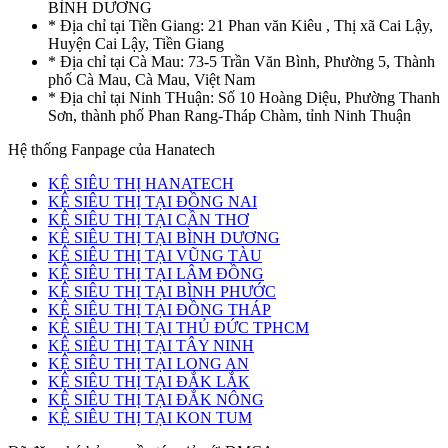
BÌNH DƯƠNG
* Địa chỉ tại Tiền Giang: 21 Phan văn Kiêu , Thị xã Cai Lậy,
Huyện Cai Lậy, Tiền Giang
* Địa chỉ tại Cà Mau: 73-5 Trần Văn Bình, Phường 5, Thành
phố Cà Mau, Cà Mau, Việt Nam
* Địa chỉ tại Ninh THuận: Số 10 Hoàng Diệu, Phường Thanh
Sơn, thành phố Phan Rang-Tháp Chàm, tỉnh Ninh Thuận
Hệ thống Fanpage của Hanatech
KỆ SIÊU THỊ HANATECH
KỆ SIÊU THỊ TẠI ĐỒNG NAI
KỆ SIÊU THỊ TẠI CẦN THƠ
KỆ SIÊU THỊ TẠI BÌNH DƯƠNG
KỆ SIÊU THỊ TẠI VŨNG TÀU
KỆ SIÊU THỊ TẠI LÂM ĐỒNG
KỆ SIÊU THỊ TẠI BÌNH PHƯỚC
KỆ SIÊU THỊ TẠI ĐỒNG THÁP
KỆ SIÊU THỊ TẠI THỦ ĐỨC TPHCM
KỆ SIÊU THỊ TẠI TÂY NINH
KỆ SIÊU THỊ TẠI LONG AN
KỆ SIÊU THỊ TẠI ĐẮK LẮK
KỆ SIÊU THỊ TẠI ĐẮK NÔNG
KỆ SIÊU THỊ TẠI KON TUM