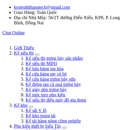
kesieuthihanatech@gmail.com
Giao Hàng: Toàn Quốc
Địa chỉ Nhà Máy: 56/2T đường Điểu Xiển, KP8, P. Long
Bình, Đồng Nai
Chat Online
Giới Thiệu
Kệ siêu thị
Kệ siêu thị trưng bày sản phẩm
Kệ siêu thị MINI
Kệ bán hàng tạp hóa
Kệ cửa hàng mẹ và bé
Kệ cửa hàng trưng bày sữa
Kệ đựng rau củ quả trưng bày
Kệ giày dép trưng bày
Kệ móc treo phụ kiện
Kệ siêu thị điện máy đồ gia dụng
Kệ kho
Kệ sắt V lỗ
Kệ kho trung tải
Kệ tải hàng nặng công nghiệp
Phụ kiện thiết bị Siêu Thị