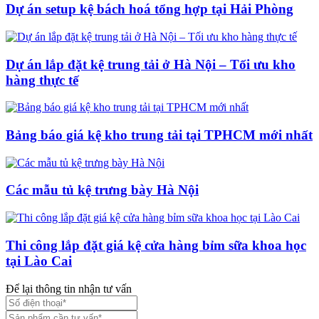
Dự án setup kệ bách hoá tổng hợp tại Hải Phòng
Dự án lắp đặt kệ trung tải ở Hà Nội – Tối ưu kho
hàng thực tế
Bảng báo giá kệ kho trung tải tại TPHCM mới nhất
Các mẫu tủ kệ trưng bày Hà Nội
Thi công lắp đặt giá kệ cửa hàng bỉm sữa khoa học
tại Lào Cai
Để lại thông tin nhận tư vấn