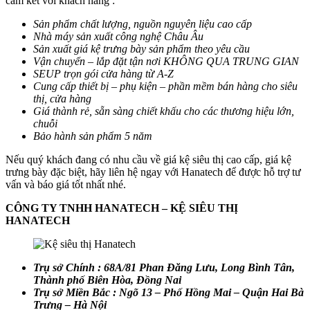
cam kết với khách hàng :
Sản phẩm chất lượng, nguồn nguyên liệu cao cấp
Nhà máy sản xuất công nghệ Châu Âu
Sản xuất giá kệ trưng bày sản phẩm theo yêu cầu
Vận chuyển – lắp đặt tận nơi KHÔNG QUA TRUNG GIAN
SEUP trọn gói cửa hàng từ A-Z
Cung cấp thiết bị – phụ kiện – phần mềm bán hàng cho siêu
thị, cửa hàng
Giá thành rẻ, sẵn sàng chiết khấu cho các thương hiệu lớn,
chuỗi
Bảo hành sản phẩm 5 năm
Nếu quý khách đang có nhu cầu về giá kệ siêu thị cao cấp, giá kệ
trưng bày đặc biệt, hãy liên hệ ngay với Hanatech để được hỗ trợ tư
vấn và báo giá tốt nhất nhé.
CÔNG TY TNHH HANATECH – KỆ SIÊU THỊ
HANATECH
Trụ sở Chính : 68A/81 Phan Đăng Lưu, Long Bình Tân,
Thành phố Biên Hòa, Đồng Nai
Trụ sở Miền Bắc : Ngõ 13 – Phố Hồng Mai – Quận Hai Bà
Trưng – Hà Nội