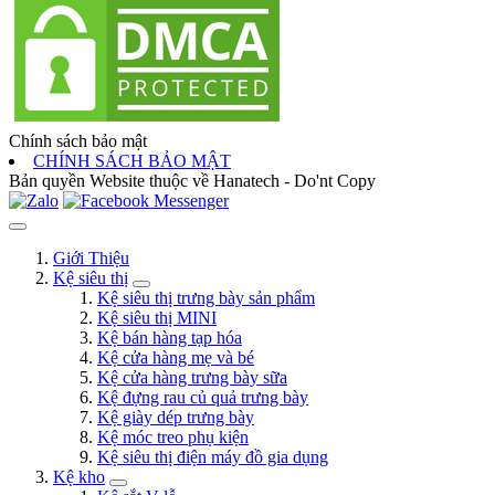
Chính sách bảo mật
CHÍNH SÁCH BẢO MẬT
Bản quyền Website thuộc về Hanatech - Do'nt Copy
Giới Thiệu
Kệ siêu thị
Kệ siêu thị trưng bày sản phẩm
Kệ siêu thị MINI
Kệ bán hàng tạp hóa
Kệ cửa hàng mẹ và bé
Kệ cửa hàng trưng bày sữa
Kệ đựng rau củ quả trưng bày
Kệ giày dép trưng bày
Kệ móc treo phụ kiện
Kệ siêu thị điện máy đồ gia dụng
Kệ kho