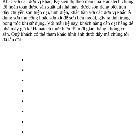
Khác với các đơn vị khác, Kệ siêu thị theo màu của Hanatech chúng
tôi hoàn toàn được sản xuất tại nhà máy, được sơn riêng biệt trên
dây chuyền sơn hiện đại, tĩnh điện, khác hẳn với các đơn vị khác là
dùng sơn thủ công hoặc sơn xịt để sơn bên ngoài, gây ra tình trạng
bong tróc khi sử dụng. Với mẫu kệ này, khách hàng cần đặt hàng để
nhà máy giá kệ Hanatech thực hiện rồi mới giao, hàng không có
sẵn. Quý khách có thể tham khảo hình ảnh dưới đây mà chúng tôi
đã lắp đặt :