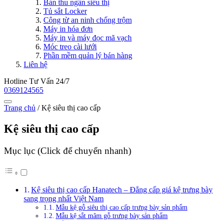
Bàn thu ngân siêu thị
Tủ sắt Locker
Công từ an ninh chống trộm
Máy in hóa đơn
Máy in và máy đọc mã vạch
Móc treo cài lưới
Phần mềm quản lý bán hàng
Liên hệ
Hotline Tư Vấn 24/7
0369124565
Trang chủ
/
Kệ siêu thị cao cấp
Kệ siêu thị cao cấp
Mục lục (Click để chuyển nhanh)
Kệ siêu thị cao cấp Hanatech – Đẳng cấp giá kệ trưng bày
sang trọng nhất Việt Nam
Mẫu kệ gỗ siêu thị cao cấp trưng bày sản phẩm
Mẫu kệ sắt mâm gỗ trưng bày sản phẩm