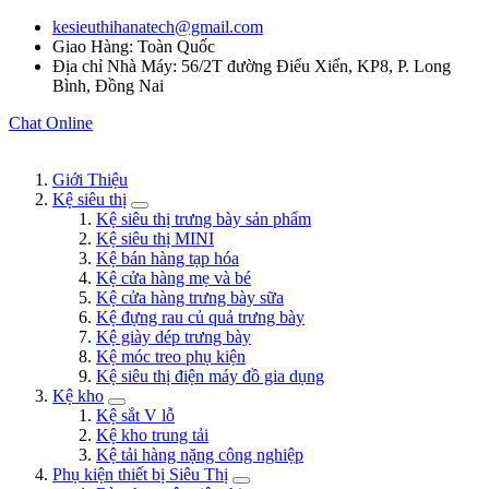
kesieuthihanatech@gmail.com
Giao Hàng: Toàn Quốc
Địa chỉ Nhà Máy: 56/2T đường Điểu Xiển, KP8, P. Long
Bình, Đồng Nai
Chat Online
Giới Thiệu
Kệ siêu thị
Kệ siêu thị trưng bày sản phẩm
Kệ siêu thị MINI
Kệ bán hàng tạp hóa
Kệ cửa hàng mẹ và bé
Kệ cửa hàng trưng bày sữa
Kệ đựng rau củ quả trưng bày
Kệ giày dép trưng bày
Kệ móc treo phụ kiện
Kệ siêu thị điện máy đồ gia dụng
Kệ kho
Kệ sắt V lỗ
Kệ kho trung tải
Kệ tải hàng nặng công nghiệp
Phụ kiện thiết bị Siêu Thị