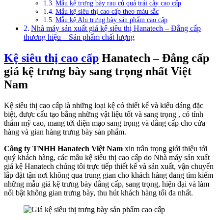
Mẫu kệ trưng bày rau củ quả trái cây cao cấp
Mẫu kệ siêu thị cao cấp theo màu sắc
Mẫu kệ Alu trưng bày sản phẩm cao cấp
Nhà máy sản xuất giá kệ siêu thị Hanatech – Đẳng cấp
thương hiệu – Sản phẩm chất lượng
Kệ siêu thị cao cấp
Hanatech – Đẳng cấp
giá kệ trưng bày sang trọng nhất Việt
Nam
Kệ siêu thị cao cấp là những loại kệ có thiết kế và kiểu dáng đặc
biệt, được cấu tạo bằng những vật liệu tốt và sang trọng , có tính
thẩm mỹ cao, mang tới diện mạo sang trọng và đẳng cấp cho cửa
hàng và gian hàng trưng bày sản phẩm.
Công ty TNHH Hanatech Việt Nam
xin trân trọng giới thiệu tới
quý khách hàng, các mẫu kệ siêu thị cao cấp do Nhà máy sản xuất
giá kệ Hanatech chúng tôi trực tiếp thiết kế và sản xuất, vận chuyển
lắp đặt tận nơi không qua trung gian cho khách hàng đang tìm kiếm
những mẫu giá kệ trưng bày đẳng cấp, sang trọng, hiện đại và làm
nổi bật không gian trưng bày, thu hút khách hàng tối đa nhất.