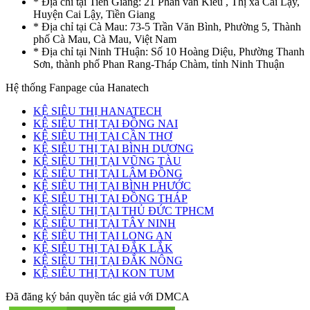
* Địa chỉ tại Tiền Giang: 21 Phan văn Kiêu , Thị xã Cai Lậy,
Huyện Cai Lậy, Tiền Giang
* Địa chỉ tại Cà Mau: 73-5 Trần Văn Bình, Phường 5, Thành
phố Cà Mau, Cà Mau, Việt Nam
* Địa chỉ tại Ninh THuận: Số 10 Hoàng Diệu, Phường Thanh
Sơn, thành phố Phan Rang-Tháp Chàm, tỉnh Ninh Thuận
Hệ thống Fanpage của Hanatech
KỆ SIÊU THỊ HANATECH
KỆ SIÊU THỊ TẠI ĐỒNG NAI
KỆ SIÊU THỊ TẠI CẦN THƠ
KỆ SIÊU THỊ TẠI BÌNH DƯƠNG
KỆ SIÊU THỊ TẠI VŨNG TÀU
KỆ SIÊU THỊ TẠI LÂM ĐỒNG
KỆ SIÊU THỊ TẠI BÌNH PHƯỚC
KỆ SIÊU THỊ TẠI ĐỒNG THÁP
KỆ SIÊU THỊ TẠI THỦ ĐỨC TPHCM
KỆ SIÊU THỊ TẠI TÂY NINH
KỆ SIÊU THỊ TẠI LONG AN
KỆ SIÊU THỊ TẠI ĐẮK LẮK
KỆ SIÊU THỊ TẠI ĐẮK NÔNG
KỆ SIÊU THỊ TẠI KON TUM
Đã đăng ký bản quyền tác giả với DMCA