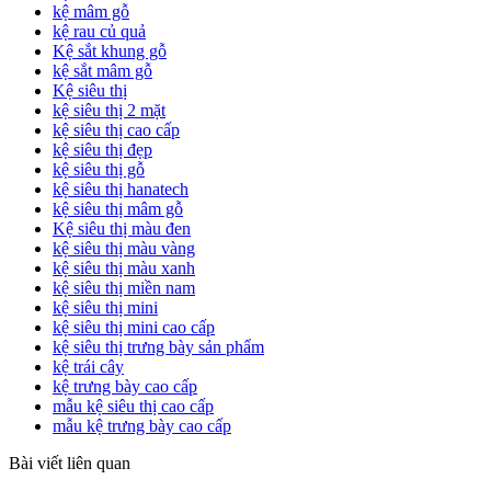
kệ mâm gỗ
kệ rau củ quả
Kệ sắt khung gỗ
kệ sắt mâm gỗ
Kệ siêu thị
kệ siêu thị 2 mặt
kệ siêu thị cao cấp
kệ siêu thị đẹp
kệ siêu thị gỗ
kệ siêu thị hanatech
kệ siêu thị mâm gỗ
Kệ siêu thị màu đen
kệ siêu thị màu vàng
kệ siêu thị màu xanh
kệ siêu thị miền nam
kệ siêu thị mini
kệ siêu thị mini cao cấp
kệ siêu thị trưng bày sản phẩm
kệ trái cây
kệ trưng bày cao cấp
mẫu kệ siêu thị cao cấp
mẫu kệ trưng bày cao cấp
Bài viết liên quan