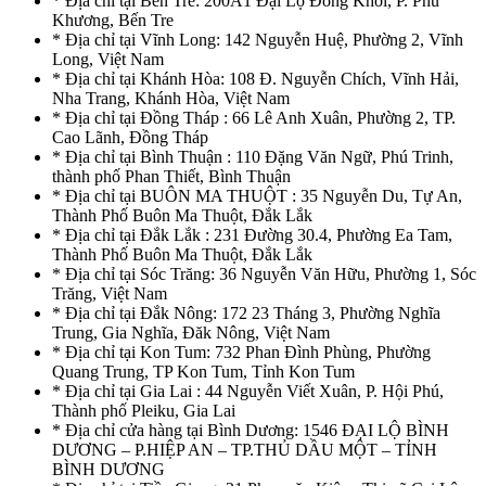
* Địa chỉ tại Bến Tre: 200A1 Đại Lộ Đồng Khởi, P. Phú
Khương, Bến Tre
* Địa chỉ tại Vĩnh Long: 142 Nguyễn Huệ, Phường 2, Vĩnh
Long, Việt Nam
* Địa chỉ tại Khánh Hòa: 108 Đ. Nguyễn Chích, Vĩnh Hải,
Nha Trang, Khánh Hòa, Việt Nam
* Địa chỉ tại Đồng Tháp : 66 Lê Anh Xuân, Phường 2, TP.
Cao Lãnh, Đồng Tháp
* Địa chỉ tại Bình Thuận : 110 Đặng Văn Ngữ, Phú Trinh,
thành phố Phan Thiết, Bình Thuận
* Địa chỉ tại BUÔN MA THUỘT : 35 Nguyễn Du, Tự An,
Thành Phố Buôn Ma Thuột, Đắk Lắk
* Địa chỉ tại Đắk Lắk : 231 Đường 30.4, Phường Ea Tam,
Thành Phố Buôn Ma Thuột, Đắk Lắk
* Địa chỉ tại Sóc Trăng: 36 Nguyễn Văn Hữu, Phường 1, Sóc
Trăng, Việt Nam
* Địa chỉ tại Đắk Nông: 172 23 Tháng 3, Phường Nghĩa
Trung, Gia Nghĩa, Đăk Nông, Việt Nam
* Địa chỉ tại Kon Tum: 732 Phan Đình Phùng, Phường
Quang Trung, TP Kon Tum, Tỉnh Kon Tum
* Địa chỉ tại Gia Lai : 44 Nguyễn Viết Xuân, P. Hội Phú,
Thành phố Pleiku, Gia Lai
* Địa chỉ cửa hàng tại Bình Dương: 1546 ĐẠI LỘ BÌNH
DƯƠNG – P.HIỆP AN – TP.THỦ DẦU MỘT – TỈNH
BÌNH DƯƠNG