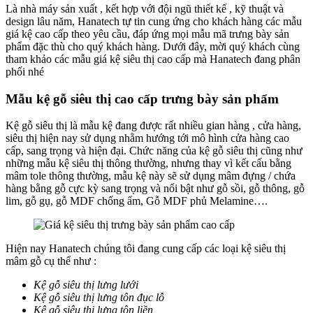
Là nhà máy sản xuất , kết hợp với đội ngũ thiết kế , kỹ thuật và
design lâu năm, Hanatech tự tin cung ứng cho khách hàng các mẫu
giá kệ cao cấp theo yêu cầu, đáp ứng mọi mẫu mã trưng bày sản
phẩm đặc thù cho quý khách hàng. Dưới đây, mời quý khách cùng
tham khảo các mẫu giá kệ siêu thị cao cấp mà Hanatech đang phân
phối nhé
Mẫu kệ gỗ siêu thị cao cấp trưng bày sản phẩm
Kệ gỗ siêu thị là mẫu kệ đang được rất nhiều gian hàng , cửa hàng,
siêu thị hiện nay sử dụng nhằm hướng tới mô hình cửa hàng cao
cấp, sang trọng và hiện đại. Chức năng của kệ gỗ siêu thị cũng như
những mẫu kệ siêu thị thông thường, nhưng thay vì kết cấu bằng
mâm tole thông thường, mẫu kệ này sẽ sử dụng mâm đựng / chứa
hàng bằng gỗ cực kỳ sang trọng và nổi bật như gỗ sồi, gỗ thông, gỗ
lim, gỗ gụ, gỗ MDF chống ẩm, Gỗ MDF phủ Melamine….
Hiện nay Hanatech chúng tôi đang cung cấp các loại kệ siêu thị
mâm gỗ cụ thể như :
Kệ gỗ siêu thị lưng lưới
Kệ gỗ siêu thị lưng tôn đục lỗ
Kệ gỗ siêu thị lưng tôn liền