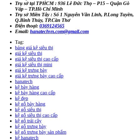
Trụ sở tại TPHCM : 936 Lê Đức Thọ – P15 – Quận Gò
Vấp – TP.Hồ Chí Minh
Trụ sở Miền Tây : Số 1 Nguyễn Văn Linh, P.Long Tuyền,
Q.Bình Thủy, TP.Cần Thơ
Điện thoại:
0369124565
Email:
hanatechvn.com@gmail.com
Tag:
bảng giá kệ siêu thị
giá kệ siêu thị
giá kệ siêu thị cao cấp
giá kệ siêu thị mini
giá kệ trưng bày
giá kệ trưng bày cao cấp
hanatech
kệ bày hàng
kệ bày hàng cao cấp
kệ đẹp
kệ gỗ bày hàng
kệ gỗ siêu thị
kệ gỗ siêu thị cao cấp
kệ gỗ trái cây
kệ gỗ trưng bày
kệ gỗ trưng bày sản phẩm
kệ hanatech