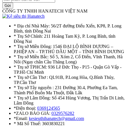
Gửi
CÔNG TY TNHH HANATECH VIỆT NAM
* Địa chỉ Nhà Máy: 56/2T đường Điểu Xiển, KP8, P. Long
Bình, tỉnh Đồng Nai
* Trụ Sở Chính: 211 Hoàng Tam Kỳ, P. Long Bình, tỉnh
Đồng Nai
* Trụ sở Miền Đông: 1546 ĐẠI LỘ BÌNH DƯƠNG –
P.HIỆP AN – TP.THỦ DẦU MỘT – TỈNH BÌNH DƯƠNG
* Trụ sở Miền Bắc: Số 5, Xóm 2, Cổ Điển, Vĩnh Thanh, Hà
Nôi (Ngay chân Cầu Thăng Long)
* Trụ sở TPHCM: 936 Lê Đức Thọ - P15 - Quận Gò Vấp -
TP.Hồ Chí Minh
* Trụ sở Cần Thơ : QL91B, P.Long Hòa, Q.Bình Thủy,
TP.Cần Thơ
* Trụ sở Tây nguyên : 231 Đường 30.4, Phường Ea Tam,
Thành Phố Buôn Ma Thuột, Đắk Lắk
* Trụ sở Lâm Đồng: Số 454 Hùng Vương, Thị Trấn Di Linh,
Lâm Đồng
*Điện thoại:
0369124565
*ZALO BÁO GIÁ:
0329576282
*Email:
kesieuthihanatech@gmail.com
* Mã Số Thuế: 3603830221