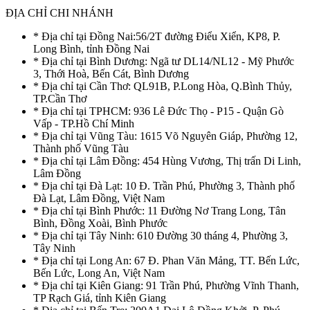
ĐỊA CHỈ CHI NHÁNH
* Địa chỉ tại Đồng Nai:56/2T đường Điểu Xiển, KP8, P.
Long Bình, tỉnh Đồng Nai
* Địa chỉ tại Bình Dương: Ngã tư DL14/NL12 - Mỹ Phước
3, Thới Hoà, Bến Cát, Bình Dương
* Địa chỉ tại Cần Thơ: QL91B, P.Long Hòa, Q.Bình Thủy,
TP.Cần Thơ
* Địa chỉ tại TPHCM: 936 Lê Đức Thọ - P15 - Quận Gò
Vấp - TP.Hồ Chí Minh
* Địa chỉ tại Vũng Tàu: 1615 Võ Nguyên Giáp, Phường 12,
Thành phố Vũng Tàu
* Địa chỉ tại Lâm Đồng: 454 Hùng Vương, Thị trấn Di Linh,
Lâm Đồng
* Địa chỉ tại Đà Lạt: 10 Đ. Trần Phú, Phường 3, Thành phố
Đà Lạt, Lâm Đồng, Việt Nam
* Địa chỉ tại Bình Phước: 11 Đường Nơ Trang Long, Tân
Bình, Đồng Xoài, Bình Phước
* Địa chỉ tại Tây Ninh: 610 Đường 30 tháng 4, Phường 3,
Tây Ninh
* Địa chỉ tại Long An: 67 Đ. Phan Văn Mảng, TT. Bến Lức,
Bến Lức, Long An, Việt Nam
* Địa chỉ tại Kiên Giang: 91 Trần Phú, Phường Vĩnh Thanh,
TP Rạch Giá, tỉnh Kiên Giang