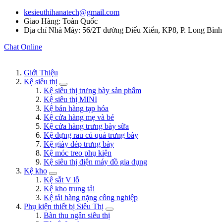
kesieuthihanatech@gmail.com
Giao Hàng: Toàn Quốc
Địa chỉ Nhà Máy: 56/2T đường Điểu Xiển, KP8, P. Long Bìn
Chat Online
Giới Thiệu
Kệ siêu thị
Kệ siêu thị trưng bày sản phẩm
Kệ siêu thị MINI
Kệ bán hàng tạp hóa
Kệ cửa hàng mẹ và bé
Kệ cửa hàng trưng bày sữa
Kệ đựng rau củ quả trưng bày
Kệ giày dép trưng bày
Kệ móc treo phụ kiện
Kệ siêu thị điện máy đồ gia dụng
Kệ kho
Kệ sắt V lỗ
Kệ kho trung tải
Kệ tải hàng nặng công nghiệp
Phụ kiện thiết bị Siêu Thị
Bàn thu ngân siêu thị