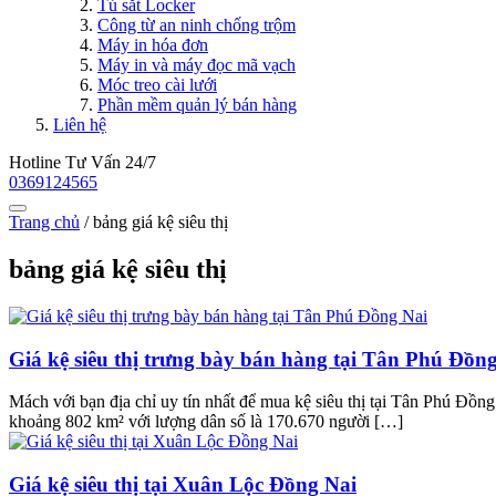
Tủ sắt Locker
Công từ an ninh chống trộm
Máy in hóa đơn
Máy in và máy đọc mã vạch
Móc treo cài lưới
Phần mềm quản lý bán hàng
Liên hệ
Hotline Tư Vấn 24/7
0369124565
Trang chủ
/
bảng giá kệ siêu thị
bảng giá kệ siêu thị
Giá kệ siêu thị trưng bày bán hàng tại Tân Phú Đồn
Mách với bạn địa chỉ uy tín nhất để mua kệ siêu thị tại Tân Phú Đ
khoảng 802 km² với lượng dân số là 170.670 người […]
Giá kệ siêu thị tại Xuân Lộc Đồng Nai