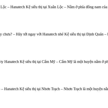
ân Lộc – Hanatech Kệ siêu thị tại Xuân Lộc – Nằm ở phía đông nam của
n hay chưa? – Hãy tới ngay với Hanatech nhé Kệ siêu thị tại Định Quán
ng ty Hanatech Kệ siêu thị tại Cẩm Mỹ – Cẩm Mỹ là một huyện nằm ở ph
– Hanatech Kệ siêu thị tại Nhơn Trạch – Nhơn Trạch là một huyện nằm ở