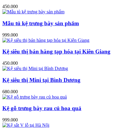
450.000
Mẫu tủ kệ trưng bày sản phẩm
999.000
Kệ siêu thị bán hàng tạp hóa tại Kiên Giang
450.000
Kệ siêu thị Mini tại Bình Dương
680.000
Kệ gỗ trưng bày rau củ hoa quả
999.000