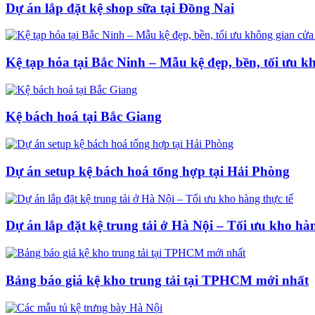
Dự án lắp đặt kệ shop sữa tại Đồng Nai
Kệ tạp hóa tại Bắc Ninh – Mẫu kệ đẹp, bền, tối ưu k
Kệ bách hoá tại Bắc Giang
Dự án setup kệ bách hoá tổng hợp tại Hải Phòng
Dự án lắp đặt kệ trung tải ở Hà Nội – Tối ưu kho hàn
Bảng báo giá kệ kho trung tải tại TPHCM mới nhất