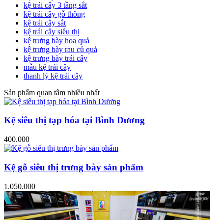
kệ trái cây 3 tầng sắt
kệ trái cây gỗ thông
kệ trái cây sắt
kệ trái cây siêu thị
kệ trưng bày hoa quả
kệ trưng bày rau củ quả
kệ trưng bày trái cây
mẫu kệ trái cây
thanh lý kệ trái cây
Sản phẩm quan tâm nhiều nhất
Kệ siêu thị tạp hóa tại Bình Dương
400.000
Kệ gỗ siêu thị trưng bày sản phẩm
1.050.000