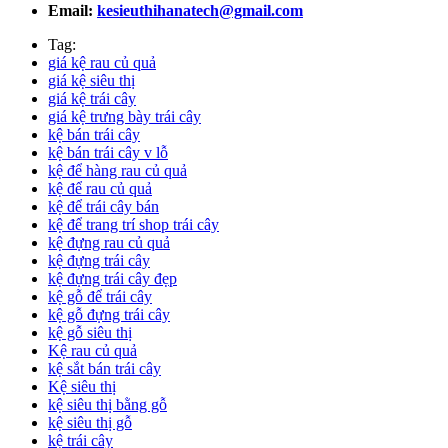
Email:
kesieuthihanatech@gmail.com
Tag:
giá kệ rau củ quả
giá kệ siêu thị
giá kệ trái cây
giá kệ trưng bày trái cây
kệ bán trái cây
kệ bán trái cây v lỗ
kệ để hàng rau củ quả
kệ để rau củ quả
kệ để trái cây bán
kệ để trang trí shop trái cây
kệ đựng rau củ quả
kệ đựng trái cây
kệ đựng trái cây đẹp
kệ gỗ để trái cây
kệ gỗ đựng trái cây
kệ gỗ siêu thị
Kệ rau củ quả
kệ sắt bán trái cây
Kệ siêu thị
kệ siêu thị bằng gỗ
kệ siêu thị gỗ
kệ trái cây