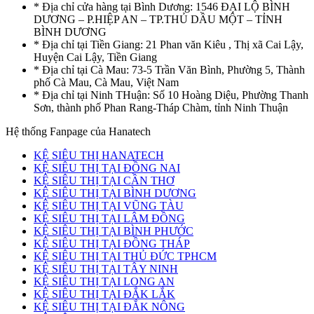
* Địa chỉ cửa hàng tại Bình Dương: 1546 ĐẠI LỘ BÌNH
DƯƠNG – P.HIỆP AN – TP.THỦ DẦU MỘT – TỈNH
BÌNH DƯƠNG
* Địa chỉ tại Tiền Giang: 21 Phan văn Kiêu , Thị xã Cai Lậy,
Huyện Cai Lậy, Tiền Giang
* Địa chỉ tại Cà Mau: 73-5 Trần Văn Bình, Phường 5, Thành
phố Cà Mau, Cà Mau, Việt Nam
* Địa chỉ tại Ninh THuận: Số 10 Hoàng Diệu, Phường Thanh
Sơn, thành phố Phan Rang-Tháp Chàm, tỉnh Ninh Thuận
Hệ thống Fanpage của Hanatech
KỆ SIÊU THỊ HANATECH
KỆ SIÊU THỊ TẠI ĐỒNG NAI
KỆ SIÊU THỊ TẠI CẦN THƠ
KỆ SIÊU THỊ TẠI BÌNH DƯƠNG
KỆ SIÊU THỊ TẠI VŨNG TÀU
KỆ SIÊU THỊ TẠI LÂM ĐỒNG
KỆ SIÊU THỊ TẠI BÌNH PHƯỚC
KỆ SIÊU THỊ TẠI ĐỒNG THÁP
KỆ SIÊU THỊ TẠI THỦ ĐỨC TPHCM
KỆ SIÊU THỊ TẠI TÂY NINH
KỆ SIÊU THỊ TẠI LONG AN
KỆ SIÊU THỊ TẠI ĐẮK LẮK
KỆ SIÊU THỊ TẠI ĐẮK NÔNG