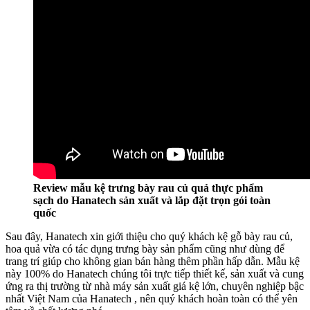
Review mẫu kệ trưng bày rau củ quả thực phẩm
sạch do Hanatech sản xuất và lắp đặt trọn gói toàn
quốc
Sau đây, Hanatech xin giới thiệu cho quý khách kệ gỗ bày rau củ,
hoa quả vừa có tác dụng trưng bày sản phẩm cũng như dùng để
trang trí giúp cho không gian bán hàng thêm phần hấp dẫn. Mẫu kệ
này 100% do Hanatech chúng tôi trực tiếp thiết kế, sản xuất và cung
ứng ra thị trường từ nhà máy sản xuất giá kệ lớn, chuyên nghiệp bậc
nhất Việt Nam của Hanatech , nên quý khách hoàn toàn có thể yên