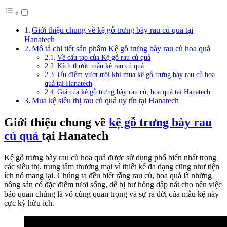
Giới thiệu chung về kệ gỗ trưng bày rau củ quả tại
Hanatech
Mô tả chi tiết sản phẩm Kệ gỗ trưng bày rau củ hoa quả
Về cấu tạo của Kệ gỗ rau củ quả
Kích thước mẫu kệ rau củ quả
Ưu điểm vượt trội khi mua kệ gỗ trưng bày rau củ hoa
quả tại Hanatech
Giá của kệ gỗ trưng bày rau củ, hoa quả tại Hanatech
Mua kệ siêu thị rau củ quả uy tín tại Hanatech
Giới thiệu chung về
kệ gỗ trưng bày rau
củ quả
tại Hanatech
Kệ gỗ trưng bày rau củ hoa quả được sử dụng phổ biến nhất trong
các siêu thị, trung tâm thương mại vì thiết kế đa dạng cũng như tiện
ích nó mang lại. Chúng ta đều biết rằng rau củ, hoa quả là những
nông sản có đặc điểm tươi sống, dễ bị hư hỏng dập nát cho nên việc
bảo quản chúng là vô cùng quan trọng và sự ra đời của mẫu kệ này
cực kỳ hữu ích.