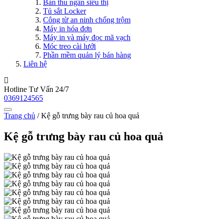
Bàn thu ngân siêu thị
Tủ sắt Locker
Công từ an ninh chống trộm
Máy in hóa đơn
Máy in và máy đọc mã vạch
Móc treo cài lưới
Phần mềm quản lý bán hàng
Liên hệ
Hotline Tư Vấn 24/7
0369124565
Trang chủ
/
Kệ gỗ trưng bày rau củ hoa quả
Kệ gỗ trưng bày rau củ hoa quả