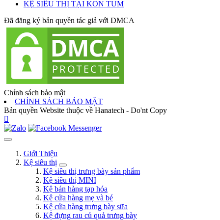
KỆ SIÊU THỊ TẠI KON TUM
Đã đăng ký bản quyền tác giả với DMCA
Chính sách bảo mật
CHÍNH SÁCH BẢO MẬT
Bản quyền Website thuộc về Hanatech - Do'nt Copy
Giới Thiệu
Kệ siêu thị
Kệ siêu thị trưng bày sản phẩm
Kệ siêu thị MINI
Kệ bán hàng tạp hóa
Kệ cửa hàng mẹ và bé
Kệ cửa hàng trưng bày sữa
Kệ đựng rau củ quả trưng bày