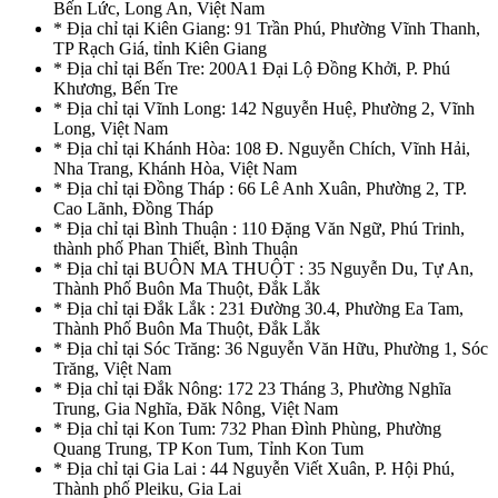
Bến Lức, Long An, Việt Nam
* Địa chỉ tại Kiên Giang: 91 Trần Phú, Phường Vĩnh Thanh,
TP Rạch Giá, tỉnh Kiên Giang
* Địa chỉ tại Bến Tre: 200A1 Đại Lộ Đồng Khởi, P. Phú
Khương, Bến Tre
* Địa chỉ tại Vĩnh Long: 142 Nguyễn Huệ, Phường 2, Vĩnh
Long, Việt Nam
* Địa chỉ tại Khánh Hòa: 108 Đ. Nguyễn Chích, Vĩnh Hải,
Nha Trang, Khánh Hòa, Việt Nam
* Địa chỉ tại Đồng Tháp : 66 Lê Anh Xuân, Phường 2, TP.
Cao Lãnh, Đồng Tháp
* Địa chỉ tại Bình Thuận : 110 Đặng Văn Ngữ, Phú Trinh,
thành phố Phan Thiết, Bình Thuận
* Địa chỉ tại BUÔN MA THUỘT : 35 Nguyễn Du, Tự An,
Thành Phố Buôn Ma Thuột, Đắk Lắk
* Địa chỉ tại Đắk Lắk : 231 Đường 30.4, Phường Ea Tam,
Thành Phố Buôn Ma Thuột, Đắk Lắk
* Địa chỉ tại Sóc Trăng: 36 Nguyễn Văn Hữu, Phường 1, Sóc
Trăng, Việt Nam
* Địa chỉ tại Đắk Nông: 172 23 Tháng 3, Phường Nghĩa
Trung, Gia Nghĩa, Đăk Nông, Việt Nam
* Địa chỉ tại Kon Tum: 732 Phan Đình Phùng, Phường
Quang Trung, TP Kon Tum, Tỉnh Kon Tum
* Địa chỉ tại Gia Lai : 44 Nguyễn Viết Xuân, P. Hội Phú,
Thành phố Pleiku, Gia Lai