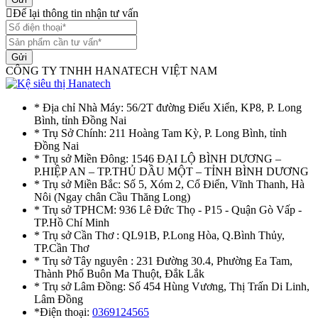
Để lại thông tin nhận tư vấn
Gửi
CÔNG TY TNHH HANATECH VIỆT NAM
* Địa chỉ Nhà Máy: 56/2T đường Điểu Xiển, KP8, P. Long
Bình, tỉnh Đồng Nai
* Trụ Sở Chính: 211 Hoàng Tam Kỳ, P. Long Bình, tỉnh
Đồng Nai
* Trụ sở Miền Đông: 1546 ĐẠI LỘ BÌNH DƯƠNG –
P.HIỆP AN – TP.THỦ DẦU MỘT – TỈNH BÌNH DƯƠNG
* Trụ sở Miền Bắc: Số 5, Xóm 2, Cổ Điển, Vĩnh Thanh, Hà
Nôi (Ngay chân Cầu Thăng Long)
* Trụ sở TPHCM: 936 Lê Đức Thọ - P15 - Quận Gò Vấp -
TP.Hồ Chí Minh
* Trụ sở Cần Thơ : QL91B, P.Long Hòa, Q.Bình Thủy,
TP.Cần Thơ
* Trụ sở Tây nguyên : 231 Đường 30.4, Phường Ea Tam,
Thành Phố Buôn Ma Thuột, Đắk Lắk
* Trụ sở Lâm Đồng: Số 454 Hùng Vương, Thị Trấn Di Linh,
Lâm Đồng
*Điện thoại:
0369124565