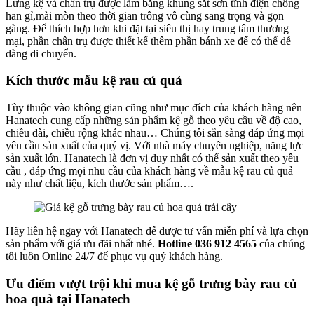
Lưng kệ và chân trụ được làm bằng khung sắt sơn tĩnh điện chống
han gỉ,mài mòn theo thời gian trông vô cùng sang trọng và gọn
gàng. Để thích hợp hơn khi đặt tại siêu thị hay trung tâm thương
mại, phần chân trụ được thiết kế thêm phần bánh xe để có thể dễ
dàng di chuyển.
Kích thước mẫu kệ rau củ quả
Tùy thuộc vào không gian cũng như mục đích của khách hàng nên
Hanatech cung cấp những sản phẩm kệ gỗ theo yêu cầu về độ cao,
chiều dài, chiều rộng khác nhau… Chúng tôi sẵn sàng đáp ứng mọi
yêu cầu sản xuất của quý vị. Với nhà máy chuyên nghiệp, năng lực
sản xuất lớn. Hanatech là đơn vị duy nhất có thể sản xuất theo yêu
cầu , đáp ứng mọi nhu cầu của khách hàng về mẫu kệ rau củ quả
này như chất liệu, kích thước sản phẩm….
Hãy liên hệ ngay với Hanatech để được tư vấn miễn phí và lựa chọn
sản phẩm với giá ưu đãi nhất nhé.
Hotline 036 912 4565
của chúng
tôi luôn Online 24/7 để phục vụ quý khách hàng.
Ưu điểm vượt trội khi mua kệ gỗ trưng bày rau củ
hoa quả tại Hanatech