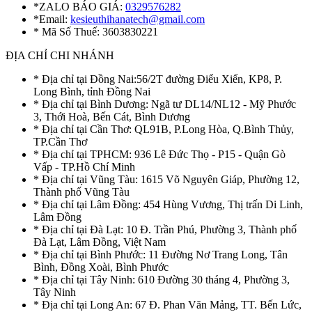
*ZALO BÁO GIÁ:
0329576282
*Email:
kesieuthihanatech@gmail.com
* Mã Số Thuế: 3603830221
ĐỊA CHỈ CHI NHÁNH
* Địa chỉ tại Đồng Nai:56/2T đường Điểu Xiển, KP8, P.
Long Bình, tỉnh Đồng Nai
* Địa chỉ tại Bình Dương: Ngã tư DL14/NL12 - Mỹ Phước
3, Thới Hoà, Bến Cát, Bình Dương
* Địa chỉ tại Cần Thơ: QL91B, P.Long Hòa, Q.Bình Thủy,
TP.Cần Thơ
* Địa chỉ tại TPHCM: 936 Lê Đức Thọ - P15 - Quận Gò
Vấp - TP.Hồ Chí Minh
* Địa chỉ tại Vũng Tàu: 1615 Võ Nguyên Giáp, Phường 12,
Thành phố Vũng Tàu
* Địa chỉ tại Lâm Đồng: 454 Hùng Vương, Thị trấn Di Linh,
Lâm Đồng
* Địa chỉ tại Đà Lạt: 10 Đ. Trần Phú, Phường 3, Thành phố
Đà Lạt, Lâm Đồng, Việt Nam
* Địa chỉ tại Bình Phước: 11 Đường Nơ Trang Long, Tân
Bình, Đồng Xoài, Bình Phước
* Địa chỉ tại Tây Ninh: 610 Đường 30 tháng 4, Phường 3,
Tây Ninh
* Địa chỉ tại Long An: 67 Đ. Phan Văn Mảng, TT. Bến Lức,