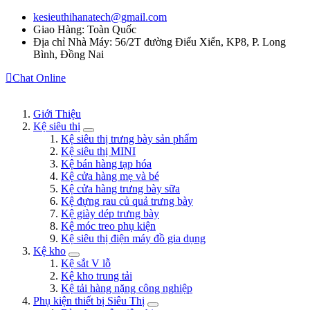
kesieuthihanatech@gmail.com
Giao Hàng: Toàn Quốc
Địa chỉ Nhà Máy: 56/2T đường Điểu Xiển, KP8, P. Long
Bình, Đồng Nai
Chat Online
Giới Thiệu
Kệ siêu thị
Kệ siêu thị trưng bày sản phẩm
Kệ siêu thị MINI
Kệ bán hàng tạp hóa
Kệ cửa hàng mẹ và bé
Kệ cửa hàng trưng bày sữa
Kệ đựng rau củ quả trưng bày
Kệ giày dép trưng bày
Kệ móc treo phụ kiện
Kệ siêu thị điện máy đồ gia dụng
Kệ kho
Kệ sắt V lỗ
Kệ kho trung tải
Kệ tải hàng nặng công nghiệp
Phụ kiện thiết bị Siêu Thị