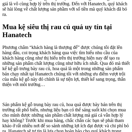
giá là vô cùng hợp lý trên thị trường. Đến với Hanatech, quý khách
sẽ hài lòng về chất lượng sản phầm với số tiền mà quý khách đã bỏ
ra.
Mua kệ siêu thị rau củ quả uy tín tại
Hanatech
Phương châm “khách hàng là thượng đế” được chúng tôi đặt lên
hàng đầu, coi trọng khách hàng qua việc tìm hiểu nhu cầu của
khách hàng cũng như thị hiếu trên thị trường hiện nay để tạo ra
những sản phẩm chất lượng cũng như hữu ích nhất. Qua đó mà thiết
kế kệ gỗ trưng bày rau củ, hoa quả là một trong những sản phẩm
bán chạy nhất tại Hanatech chúng tôi với những ưu điểm vượt trội
của mẫu kệ gỗ này đó chính là sự tiện lợi, thiết kế sang trọng, thân
thiện với môi trường…
Sản phẩm kệ gỗ trung bày rau củ, hoa quả được bày bán trên thị
trường rất phổ biến, nhưng liệu bạn có thể sáng suốt khi chọn mua
cho mình được những sản phẩm chất lượng mà giá cả vẫn hợp lý
hay không? Trước khi mua hàng, chắc chắn các bạn sẽ phải tham
khảo ở rất nhiều nơi để so sánh những lợi ích đạt được và chi phí bỏ
ra. Hanatech sẽ tự tin là lựa chọn hoàn hảo cho quý khách trong