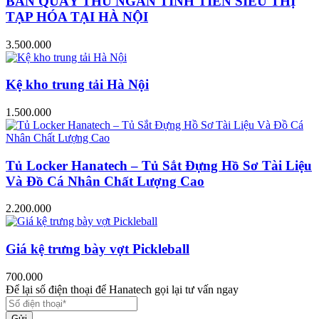
BÀN QUẦY THU NGÂN TÍNH TIỀN SIÊU THỊ
TẠP HÓA TẠI HÀ NỘI
3.500.000
Kệ kho trung tải Hà Nội
1.500.000
Tủ Locker Hanatech – Tủ Sắt Đựng Hồ Sơ Tài Liệu
Và Đồ Cá Nhân Chất Lượng Cao
2.200.000
Giá kệ trưng bày vợt Pickleball
700.000
Để lại số điện thoại để Hanatech gọi lại tư vấn ngay
Gửi