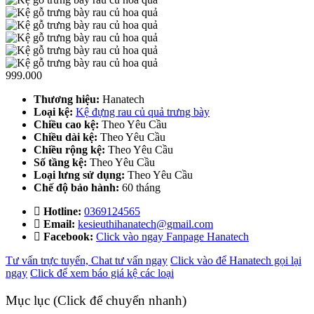
999.000
Thương hiệu:
Hanatech
Loại kệ:
Kệ đựng rau củ quả trưng bày
Chiều cao kệ:
Theo Yêu Cầu
Chiều dài kệ:
Theo Yêu Cầu
Chiều rộng kệ:
Theo Yêu Cầu
Số tầng kệ:
Theo Yêu Cầu
Loại lưng sử dụng:
Theo Yêu Cầu
Chế độ bảo hành:
60 tháng
Hotline:
0369124565
Email:
kesieuthihanatech@gmail.com
Facebook:
Click vào ngay Fanpage Hanatech
Tư vấn trực tuyến, Chat tư vấn ngay
Click vào để Hanatech gọi lại
ngay
Click để xem báo giá kệ các loại
Mục lục (Click để chuyển nhanh)