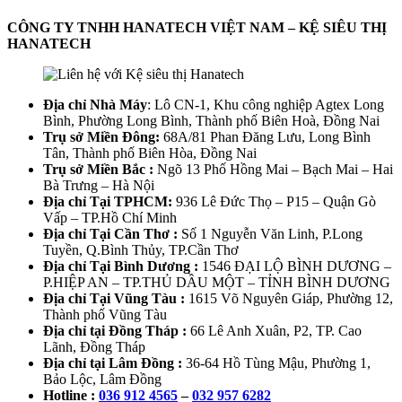
CÔNG TY TNHH HANATECH VIỆT NAM – KỆ SIÊU THỊ
HANATECH
Địa chỉ Nhà Máy
: Lô CN-1, Khu công nghiệp Agtex Long
Bình, Phường Long Bình, Thành phố Biên Hoà, Đồng Nai
Trụ sở Miền Đông:
68A/81 Phan Đăng Lưu, Long Bình
Tân, Thành phố Biên Hòa, Đồng Nai
Trụ sở Miền Bắc :
Ngõ 13 Phố Hồng Mai – Bạch Mai – Hai
Bà Trưng – Hà Nội
Địa chỉ Tại TPHCM:
936 Lê Đức Thọ – P15 – Quận Gò
Vấp – TP.Hồ Chí Minh
Địa chỉ Tại Cần Thơ :
Số 1 Nguyễn Văn Linh, P.Long
Tuyền, Q.Bình Thủy, TP.Cần Thơ
Địa chỉ Tại Bình Dương :
1546 ĐẠI LỘ BÌNH DƯƠNG –
P.HIỆP AN – TP.THỦ DẦU MỘT – TỈNH BÌNH DƯƠNG
Địa chỉ Tại Vũng Tàu :
1615 Võ Nguyên Giáp, Phường 12,
Thành phố Vũng Tàu
Địa chỉ tại Đồng Tháp :
66 Lê Anh Xuân, P2, TP. Cao
Lãnh, Đồng Tháp
Địa chỉ tại Lâm Đồng :
36-64 Hồ Tùng Mậu, Phường 1,
Bảo Lộc, Lâm Đồng
Hotline :
036 912 4565
–
032 957 6282