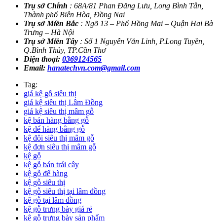
Trụ sở Chính
: 68A/81 Phan Đăng Lưu, Long Bình Tân,
Thành phố Biên Hòa, Đồng Nai
Trụ sở Miền Bắc
: Ngõ 13 – Phố Hồng Mai – Quận Hai Bà
Trưng – Hà Nội
Trụ sở Miền Tây
: Số 1 Nguyễn Văn Linh, P.Long Tuyền,
Q.Bình Thủy, TP.Cần Thơ
Điện thoại:
0369124565
Email:
hanatechvn.com@gmail.com
Tag:
giá kệ gỗ siêu thị
giá kệ siêu thị Lâm Đồng
giá kệ siêu thị mâm gỗ
kệ bán hàng bằng gỗ
kệ để hàng bằng gỗ
kệ đôi siêu thị mâm gỗ
kệ đơn siêu thị mâm gỗ
kệ gỗ
kệ gỗ bán trái cây
kệ gỗ để hàng
kệ gỗ siêu thị
kệ gỗ siêu thị tại lâm đồng
kệ gỗ tại lâm đồng
kệ gỗ trưng bày giá rẻ
kệ gỗ trưng bày sản phẩm