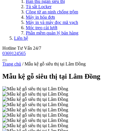
Bàn thu ngân siêu thị
Tủ sắt Locker
Công từ an ninh chống trộm
Máy in hóa đơn
Máy in và máy đọc mã vạch
Móc treo cài lưới
Phần mềm quản lý bán hàng
Liên hệ
Hotline Tư Vấn 24/7
0369124565
Trang chủ
/
Mẫu kệ gỗ siêu thị tại Lâm Đồng
Mẫu kệ gỗ siêu thị tại Lâm Đồng