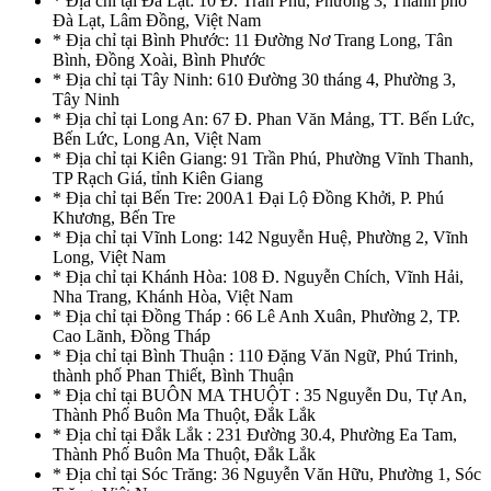
* Địa chỉ tại Đà Lạt: 10 Đ. Trần Phú, Phường 3, Thành phố
Đà Lạt, Lâm Đồng, Việt Nam
* Địa chỉ tại Bình Phước: 11 Đường Nơ Trang Long, Tân
Bình, Đồng Xoài, Bình Phước
* Địa chỉ tại Tây Ninh: 610 Đường 30 tháng 4, Phường 3,
Tây Ninh
* Địa chỉ tại Long An: 67 Đ. Phan Văn Mảng, TT. Bến Lức,
Bến Lức, Long An, Việt Nam
* Địa chỉ tại Kiên Giang: 91 Trần Phú, Phường Vĩnh Thanh,
TP Rạch Giá, tỉnh Kiên Giang
* Địa chỉ tại Bến Tre: 200A1 Đại Lộ Đồng Khởi, P. Phú
Khương, Bến Tre
* Địa chỉ tại Vĩnh Long: 142 Nguyễn Huệ, Phường 2, Vĩnh
Long, Việt Nam
* Địa chỉ tại Khánh Hòa: 108 Đ. Nguyễn Chích, Vĩnh Hải,
Nha Trang, Khánh Hòa, Việt Nam
* Địa chỉ tại Đồng Tháp : 66 Lê Anh Xuân, Phường 2, TP.
Cao Lãnh, Đồng Tháp
* Địa chỉ tại Bình Thuận : 110 Đặng Văn Ngữ, Phú Trinh,
thành phố Phan Thiết, Bình Thuận
* Địa chỉ tại BUÔN MA THUỘT : 35 Nguyễn Du, Tự An,
Thành Phố Buôn Ma Thuột, Đắk Lắk
* Địa chỉ tại Đắk Lắk : 231 Đường 30.4, Phường Ea Tam,
Thành Phố Buôn Ma Thuột, Đắk Lắk
* Địa chỉ tại Sóc Trăng: 36 Nguyễn Văn Hữu, Phường 1, Sóc