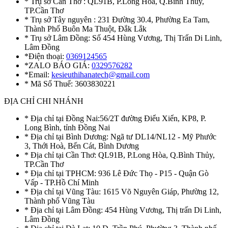
* Trụ sở Cần Thơ : QL91B, P.Long Hòa, Q.Bình Thủy,
TP.Cần Thơ
* Trụ sở Tây nguyên : 231 Đường 30.4, Phường Ea Tam,
Thành Phố Buôn Ma Thuột, Đắk Lắk
* Trụ sở Lâm Đồng: Số 454 Hùng Vương, Thị Trấn Di Linh,
Lâm Đồng
*Điện thoại:
0369124565
*ZALO BÁO GIÁ:
0329576282
*Email:
kesieuthihanatech@gmail.com
* Mã Số Thuế: 3603830221
ĐỊA CHỈ CHI NHÁNH
* Địa chỉ tại Đồng Nai:56/2T đường Điểu Xiển, KP8, P.
Long Bình, tỉnh Đồng Nai
* Địa chỉ tại Bình Dương: Ngã tư DL14/NL12 - Mỹ Phước
3, Thới Hoà, Bến Cát, Bình Dương
* Địa chỉ tại Cần Thơ: QL91B, P.Long Hòa, Q.Bình Thủy,
TP.Cần Thơ
* Địa chỉ tại TPHCM: 936 Lê Đức Thọ - P15 - Quận Gò
Vấp - TP.Hồ Chí Minh
* Địa chỉ tại Vũng Tàu: 1615 Võ Nguyên Giáp, Phường 12,
Thành phố Vũng Tàu
* Địa chỉ tại Lâm Đồng: 454 Hùng Vương, Thị trấn Di Linh,
Lâm Đồng