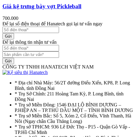
Giá kệ trưng bày vợt Pickleball
700.000
Để lại số điện thoại để Hanatech gọi lại tư vấn ngay
Gửi
Để lại thông tin nhận tư vấn
Gửi
CÔNG TY TNHH HANATECH VIỆT NAM
* Địa chỉ Nhà Máy: 56/2T đường Điểu Xiển, KP8, P. Long
Bình, tỉnh Đồng Nai
* Trụ Sở Chính: 211 Hoàng Tam Kỳ, P. Long Bình, tỉnh
Đồng Nai
* Trụ sở Miền Đông: 1546 ĐẠI LỘ BÌNH DƯƠNG –
P.HIỆP AN – TP.THỦ DẦU MỘT – TỈNH BÌNH DƯƠNG
* Trụ sở Miền Bắc: Số 5, Xóm 2, Cổ Điển, Vĩnh Thanh, Hà
Nôi (Ngay chân Cầu Thăng Long)
* Trụ sở TPHCM: 936 Lê Đức Thọ - P15 - Quận Gò Vấp -
TP.Hồ Chí Minh