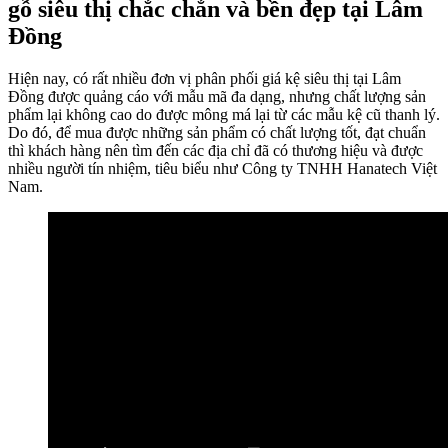
gỗ siêu thị chắc chắn và bền đẹp tại Lâm
Đồng
Hiện nay, có rất nhiều đơn vị phân phối giá kệ siêu thị tại Lâm
Đồng được quảng cáo với mẫu mã đa dạng, nhưng chất lượng sản
phẩm lại không cao do được mông má lại từ các mẫu kệ cũ thanh lý.
Do đó, để mua được những sản phẩm có chất lượng tốt, đạt chuẩn
thì khách hàng nên tìm đến các địa chỉ đã có thương hiệu và được
nhiều người tín nhiệm, tiêu biểu như Công ty TNHH Hanatech Việt
Nam.