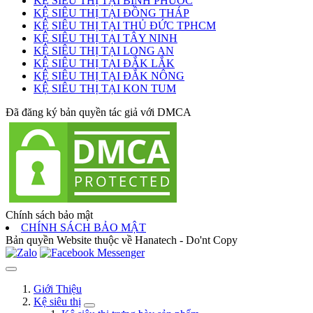
KỆ SIÊU THỊ TẠI BÌNH PHƯỚC
KỆ SIÊU THỊ TẠI ĐỒNG THÁP
KỆ SIÊU THỊ TẠI THỦ ĐỨC TPHCM
KỆ SIÊU THỊ TẠI TÂY NINH
KỆ SIÊU THỊ TẠI LONG AN
KỆ SIÊU THỊ TẠI ĐẮK LẮK
KỆ SIÊU THỊ TẠI ĐẮK NÔNG
KỆ SIÊU THỊ TẠI KON TUM
Đã đăng ký bản quyền tác giả với DMCA
Chính sách bảo mật
CHÍNH SÁCH BẢO MẬT
Bản quyền Website thuộc về Hanatech - Do'nt Copy
Giới Thiệu
Kệ siêu thị