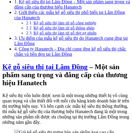
Kệ gỗ siêu thị tại Lâm Đồng – Một sản phẩm sang trọng và
đẳng cấp của thương hiệu Hanatech
Giới thiệu các mẫu kệ gỗ siêu thị phổ biến tại Lâm Đồng
của Hanatech
Kệ gỗ siêu thị làm từ gỗ công nghiệp
Kệ gỗ siêu thị làm từ gỗ thông ghép
Kệ gỗ siêu thị làm từ gỗ thịt tự nhiên
Ưu điểm của mẫu kệ gỗ siêu thị do Hanatech cung ứng tại
Lâm Đồng
Công ty Hanatech – Địa chỉ cung ứng kệ gỗ siêu thị chắc
chắn và bền đẹp tại Lâm Đồng
Kệ gỗ siêu thị tại Lâm Đồng
– Một sản
phẩm sang trọng và đẳng cấp của thương
hiệu Hanatech
Kệ siêu thị vốn luôn được xem là một trong những thiết bị vô cùng
quan trọng và cần thiết đối với mỗi cửa hàng kinh doanh bán lẻ trên
thị trường hiện nay. Và bên cạnh các mẫu kệ siêu thị thông thường,
thì mẫu kệ gỗ siêu thị của thương hiệu Hanatech đang là một trong
những sản phẩm rất được ưa chuộng tại thị trường Lâm Đồng trong
những năm gần đây.