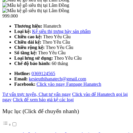
999.000
Thương hiệu:
Hanatech
Loại kệ:
Kệ siêu thị trưng bày sản phẩm
Chiều cao kệ:
Theo Yêu Cầu
Chiều dài kệ:
Theo Yêu Cầu
Chiều rộng kệ:
Theo Yêu Cầu
Số tầng kệ:
Theo Yêu Cầu
Loại lưng sử dụng:
Theo Yêu Cầu
Chế độ bảo hành:
60 tháng
Hotline:
0369124565
Email:
kesieuthihanatech@gmail.com
Facebook:
Click vào ngay Fanpage Hanatech
Tư vấn trực tuyến, Chat tư vấn ngay
Click vào để Hanatech gọi lại
ngay
Click để xem báo giá kệ các loại
Mục lục (Click để chuyển nhanh)