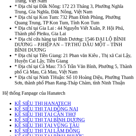
Trăng, Việt Nam
* Địa chỉ tại Đắk Nông: 172 23 Tháng 3, Phường Nghĩa
Trung, Gia Nghĩa, Đăk Nông, Việt Nam
* Địa chỉ tại Kon Tum: 732 Phan Đình Phùng, Phường
Quang Trung, TP Kon Tum, Tỉnh Kon Tum
* Địa chỉ tại Gia Lai : 44 Nguyễn Viết Xuân, P. Hội Phú,
Thành phố Pleiku, Gia Lai
* Địa chỉ cửa hàng tại Bình Dương: 1546 ĐẠI LỘ BÌNH
DƯƠNG – P.HIỆP AN – TP.THỦ DẦU MỘT – TỈNH
BÌNH DƯƠNG
* Địa chỉ tại Tiền Giang: 21 Phan văn Kiêu , Thị xã Cai Lậy,
Huyện Cai Lậy, Tiền Giang
* Địa chỉ tại Cà Mau: 73-5 Trần Văn Bình, Phường 5, Thành
phố Cà Mau, Cà Mau, Việt Nam
* Địa chỉ tại Ninh THuận: Số 10 Hoàng Diệu, Phường Thanh
Sơn, thành phố Phan Rang-Tháp Chàm, tỉnh Ninh Thuận
Hệ thống Fanpage của Hanatech
KỆ SIÊU THỊ HANATECH
KỆ SIÊU THỊ TẠI ĐỒNG NAI
KỆ SIÊU THỊ TẠI CẦN THƠ
KỆ SIÊU THỊ TẠI BÌNH DƯƠNG
KỆ SIÊU THỊ TẠI VŨNG TÀU
KỆ SIÊU THỊ TẠI LÂM ĐỒNG