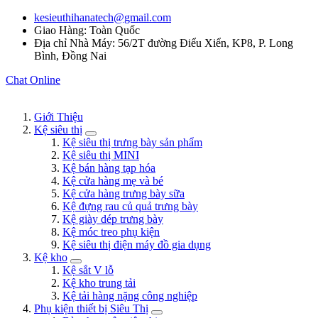
kesieuthihanatech@gmail.com
Giao Hàng: Toàn Quốc
Địa chỉ Nhà Máy: 56/2T đường Điểu Xiển, KP8, P. Long
Bình, Đồng Nai
Chat Online
Giới Thiệu
Kệ siêu thị
Kệ siêu thị trưng bày sản phẩm
Kệ siêu thị MINI
Kệ bán hàng tạp hóa
Kệ cửa hàng mẹ và bé
Kệ cửa hàng trưng bày sữa
Kệ đựng rau củ quả trưng bày
Kệ giày dép trưng bày
Kệ móc treo phụ kiện
Kệ siêu thị điện máy đồ gia dụng
Kệ kho
Kệ sắt V lỗ
Kệ kho trung tải
Kệ tải hàng nặng công nghiệp
Phụ kiện thiết bị Siêu Thị