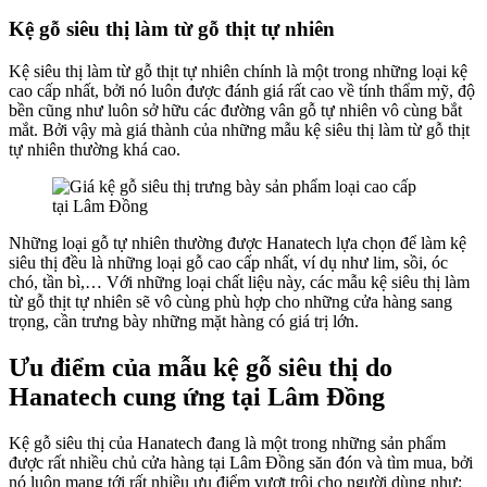
Kệ gỗ siêu thị làm từ gỗ thịt tự nhiên
Kệ siêu thị làm từ gỗ thịt tự nhiên chính là một trong những loại kệ
cao cấp nhất, bởi nó luôn được đánh giá rất cao về tính thẩm mỹ, độ
bền cũng như luôn sở hữu các đường vân gỗ tự nhiên vô cùng bắt
mắt. Bởi vậy mà giá thành của những mẫu kệ siêu thị làm từ gỗ thịt
tự nhiên thường khá cao.
Những loại gỗ tự nhiên thường được Hanatech lựa chọn để làm kệ
siêu thị đều là những loại gỗ cao cấp nhất, ví dụ như lim, sồi, óc
chó, tần bì,… Với những loại chất liệu này, các mẫu kệ siêu thị làm
từ gỗ thịt tự nhiên sẽ vô cùng phù hợp cho những cửa hàng sang
trọng, cần trưng bày những mặt hàng có giá trị lớn.
Ưu điểm của mẫu kệ gỗ siêu thị do
Hanatech cung ứng tại Lâm Đồng
Kệ gỗ siêu thị của Hanatech đang là một trong những sản phẩm
được rất nhiều chủ cửa hàng tại Lâm Đồng săn đón và tìm mua, bởi
nó luôn mang tới rất nhiều ưu điểm vượt trội cho người dùng như: