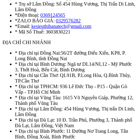
* Trụ sở Lâm Đồng: Số 454 Hùng Vương, Thị Trấn Di Linh,
Lâm Đồng
*Điện thoại:
0369124565
*ZALO BÁO GIÁ:
0329576282
*Email:
kesieuthihanatech@gmail.com
* Mã Số Thuế: 3603830221
ĐỊA CHỈ CHI NHÁNH
* Địa chỉ tại Đồng Nai:56/2T đường Điểu Xiển, KP8, P.
Long Bình, tỉnh Đồng Nai
* Địa chỉ tại Bình Dương: Ngã tư DL14/NL12 - Mỹ Phước
3, Thới Hoà, Bến Cát, Bình Dương
* Địa chỉ tại Cần Thơ: QL91B, P.Long Hòa, Q.Bình Thủy,
TP.Cần Thơ
* Địa chỉ tại TPHCM: 936 Lê Đức Thọ - P15 - Quận Gò
Vấp - TP.Hồ Chí Minh
* Địa chỉ tại Vũng Tàu: 1615 Võ Nguyên Giáp, Phường 12,
Thành phố Vũng Tàu
* Địa chỉ tại Lâm Đồng: 454 Hùng Vương, Thị trấn Di Linh,
Lâm Đồng
* Địa chỉ tại Đà Lạt: 10 Đ. Trần Phú, Phường 3, Thành phố
Đà Lạt, Lâm Đồng, Việt Nam
* Địa chỉ tại Bình Phước: 11 Đường Nơ Trang Long, Tân
Bình, Đồng Xoài, Bình Phước