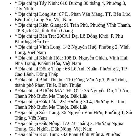
* Địa chỉ tại Tây Ninh: 610 Đường 30 tháng 4, Phường 3,
Tây Ninh
* Địa chỉ tại Long An: 67 Đ. Phan Văn Mảng, TT. Bến Lức,
Bến Lức, Long An, Việt Nam
* Địa chỉ tại Kiên Giang: 91 Trần Phú, Phường Vĩnh Thanh,
TP Rạch Giá, tỉnh Kiên Giang
* Địa chỉ tại Bến Tre: 200A1 Đại Lộ Đồng Khởi, P. Phú
Khương, Bến Tre
* Địa chỉ tại Vĩnh Long: 142 Nguyễn Huệ, Phường 2, Vĩnh
Long, Việt Nam
* Địa chỉ tại Khánh Hòa: 108 Đ. Nguyễn Chích, Vĩnh Hải,
Nha Trang, Khánh Hòa, Việt Nam
* Địa chỉ tại Đồng Tháp : 66 Lê Anh Xuân, Phường 2, TP.
Cao Lãnh, Đồng Tháp
* Địa chỉ tại Bình Thuận : 110 Đặng Văn Ngữ, Phú Trinh,
thành phố Phan Thiết, Bình Thuận
* Địa chỉ tại BUÔN MA THUỘT : 35 Nguyễn Du, Tự An,
Thành Phố Buôn Ma Thuột, Đắk Lắk
* Địa chỉ tại Đắk Lắk : 231 Đường 30.4, Phường Ea Tam,
Thành Phố Buôn Ma Thuột, Đắk Lắk
* Địa chỉ tại Sóc Trăng: 36 Nguyễn Văn Hữu, Phường 1, Sóc
Trăng, Việt Nam
* Địa chỉ tại Đắk Nông: 172 23 Tháng 3, Phường Nghĩa
Trung, Gia Nghĩa, Đăk Nông, Việt Nam
* Địa chỉ tại Kon Tum: 732 Phan Đình Phùng, Phường