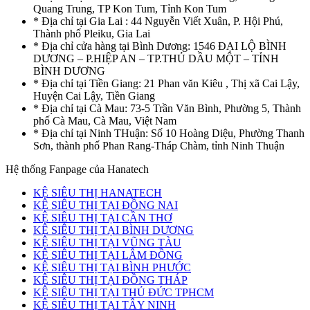
Quang Trung, TP Kon Tum, Tỉnh Kon Tum
* Địa chỉ tại Gia Lai : 44 Nguyễn Viết Xuân, P. Hội Phú,
Thành phố Pleiku, Gia Lai
* Địa chỉ cửa hàng tại Bình Dương: 1546 ĐẠI LỘ BÌNH
DƯƠNG – P.HIỆP AN – TP.THỦ DẦU MỘT – TỈNH
BÌNH DƯƠNG
* Địa chỉ tại Tiền Giang: 21 Phan văn Kiêu , Thị xã Cai Lậy,
Huyện Cai Lậy, Tiền Giang
* Địa chỉ tại Cà Mau: 73-5 Trần Văn Bình, Phường 5, Thành
phố Cà Mau, Cà Mau, Việt Nam
* Địa chỉ tại Ninh THuận: Số 10 Hoàng Diệu, Phường Thanh
Sơn, thành phố Phan Rang-Tháp Chàm, tỉnh Ninh Thuận
Hệ thống Fanpage của Hanatech
KỆ SIÊU THỊ HANATECH
KỆ SIÊU THỊ TẠI ĐỒNG NAI
KỆ SIÊU THỊ TẠI CẦN THƠ
KỆ SIÊU THỊ TẠI BÌNH DƯƠNG
KỆ SIÊU THỊ TẠI VŨNG TÀU
KỆ SIÊU THỊ TẠI LÂM ĐỒNG
KỆ SIÊU THỊ TẠI BÌNH PHƯỚC
KỆ SIÊU THỊ TẠI ĐỒNG THÁP
KỆ SIÊU THỊ TẠI THỦ ĐỨC TPHCM
KỆ SIÊU THỊ TẠI TÂY NINH