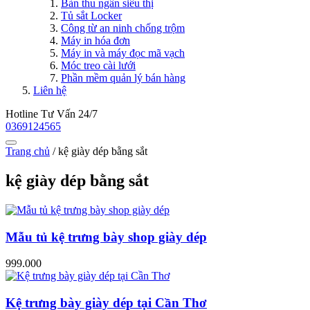
Bàn thu ngân siêu thị
Tủ sắt Locker
Công từ an ninh chống trộm
Máy in hóa đơn
Máy in và máy đọc mã vạch
Móc treo cài lưới
Phần mềm quản lý bán hàng
Liên hệ
Hotline Tư Vấn 24/7
0369124565
Trang chủ
/
kệ giày dép bằng sắt
kệ giày dép bằng sắt
Mẫu tủ kệ trưng bày shop giày dép
999.000
Kệ trưng bày giày dép tại Cần Thơ