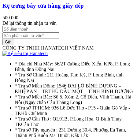
Kệ trưng bày cửa hàng giày dép
500.000
Để lại thông tin nhận tư vấn
Gửi
CÔNG TY TNHH HANATECH VIỆT NAM
* Địa chỉ Nhà Máy: 56/2T đường Điểu Xiển, KP8, P. Long
Bình, tỉnh Đồng Nai
* Trụ Sở Chính: 211 Hoàng Tam Kỳ, P. Long Bình, tỉnh
Đồng Nai
* Trụ sở Miền Đông: 1546 ĐẠI LỘ BÌNH DƯƠNG –
P.HIỆP AN – TP.THỦ DẦU MỘT – TỈNH BÌNH DƯƠNG
* Trụ sở Miền Bắc: Số 5, Xóm 2, Cổ Điển, Vĩnh Thanh, Hà
Nôi (Ngay chân Cầu Thăng Long)
* Trụ sở TPHCM: 936 Lê Đức Thọ - P15 - Quận Gò Vấp -
TP.Hồ Chí Minh
* Trụ sở Cần Thơ : QL91B, P.Long Hòa, Q.Bình Thủy,
TP.Cần Thơ
* Trụ sở Tây nguyên : 231 Đường 30.4, Phường Ea Tam,
Thành Phố Buôn Ma Thuột, Đắk Lắk