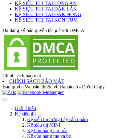
KỆ SIÊU THỊ TẠI LONG AN
KỆ SIÊU THỊ TẠI ĐẮK LẮK
KỆ SIÊU THỊ TẠI ĐẮK NÔNG
KỆ SIÊU THỊ TẠI KON TUM
Đã đăng ký bản quyền tác giả với DMCA
Chính sách bảo mật
CHÍNH SÁCH BẢO MẬT
Bản quyền Website thuộc về Hanatech - Do'nt Copy
Giới Thiệu
Kệ siêu thị
Kệ siêu thị trưng bày sản phẩm
Kệ siêu thị MINI
Kệ bán hàng tạp hóa
Kệ cửa hàng mẹ và bé