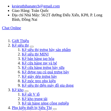
kesieuthihanatech@gmail.com
Giao Hàng: Toàn Quốc
Địa chỉ Nhà Máy: 56/2T đường Điểu Xiển, KP8, P. Long
Bình, Đồng Nai
Chat Online
Giới Thiệu
Kệ siêu thị
Kệ siêu thị trưng bày sản phẩm
Kệ siêu thị MINI
Kệ bán hàng tạp hóa
Kệ cửa hàng mẹ và bé
Kệ cửa hàng trưng bày sữa
Kệ đựng rau củ quả trưng bày
Kệ giày dép trưng bày
Kệ móc treo phụ kiện
Kệ siêu thị điện máy đồ gia dụng
Kệ kho
Kệ sắt V lỗ
Kệ kho trung tải
Kệ tải hàng nặng công nghiệp
Phụ kiện thiết bị Siêu Thị