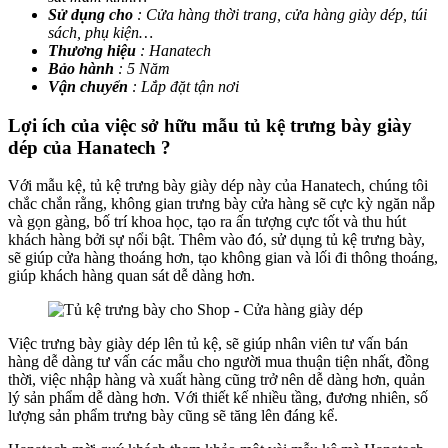
Sử dụng cho
: Cửa hàng thời trang, cửa hàng giày dép, túi
sách, phụ kiện…
Thương hiệu
: Hanatech
Bảo hành
: 5 Năm
Vận chuyển
: Lắp đặt tận nơi
Lợi ích của việc sở hữu mẫu tủ kệ trưng bày giày
dép của Hanatech ?
Với mẫu kệ, tủ kệ trưng bày giày dép này của Hanatech, chúng tôi
chắc chắn rằng, không gian trưng bày cửa hàng sẽ cực kỳ ngăn nắp
và gọn gàng, bố trí khoa học, tạo ra ấn tượng cực tốt và thu hút
khách hàng bởi sự nổi bật. Thêm vào đó, sử dụng tủ kệ trưng bày,
sẽ giúp cửa hàng thoáng hơn, tạo không gian và lối đi thông thoáng,
giúp khách hàng quan sát dễ dàng hơn.
Việc trưng bày giày dép lên tủ kệ, sẽ giúp nhân viên tư vấn bán
hàng dễ dàng tư vấn các mẫu cho người mua thuận tiện nhất, đồng
thời, việc nhập hàng và xuất hàng cũng trở nên dễ dàng hơn, quản
lý sản phẩm dễ dàng hơn. Với thiết kế nhiều tầng, đương nhiên, số
lượng sản phẩm trưng bày cũng sẽ tăng lên đáng kể.