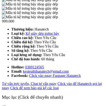
999.000
Thương hiệu:
Hanatech
Loại kệ:
Kệ giày dép trưng bày
Chiều cao kệ:
Theo Yêu Cầu
Chiều dài kệ:
Theo Yêu Cầu
Chiều rộng kệ:
Theo Yêu Cầu
Số tầng kệ:
Theo Yêu Cầu
Loại lưng sử dụng:
Theo Yêu Cầu
Chế độ bảo hành:
60 tháng
Hotline:
0369124565
Email:
kesieuthihanatech@gmail.com
Facebook:
Click vào ngay Fanpage Hanatech
Tư vấn trực tuyến, Chat tư vấn ngay
Click vào để Hanatech gọi lại
ngay
Click để xem báo giá kệ các loại
Mục lục (Click để chuyển nhanh)