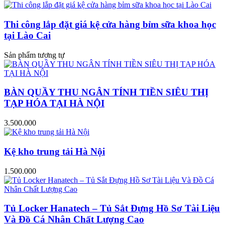
Thi công lắp đặt giá kệ cửa hàng bỉm sữa khoa học
tại Lào Cai
Sản phẩm tương tự
BÀN QUẦY THU NGÂN TÍNH TIỀN SIÊU THỊ
TẠP HÓA TẠI HÀ NỘI
3.500.000
Kệ kho trung tải Hà Nội
1.500.000
Tủ Locker Hanatech – Tủ Sắt Đựng Hồ Sơ Tài Liệu
Và Đồ Cá Nhân Chất Lượng Cao