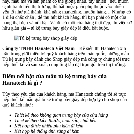
này, mẫu mã và sản phẩm có thể giống nhau, tuy nhiên , nếu muốn
cạnh tranh trên thị trường, thì bắt buộc phải phụ thuộc vào nhiều
yếu tố như giá thành, khả năng marketing, nguồn hàng… Nhưng có
1 điều chắc chắn , để thu hút khách hàng, thì bạn phải có một cửa
hàng thật đẹp và nổi bật. Và để có một cửa hàng thật đẹp, thì việc sở
hữu giàn giá – tủ kệ trưng bày giày dép là điều bắt buộc.
C
ông ty TNHH Hanatech Việt Nam
– Kệ siêu thị Hanatech xin
trân trọng giới thiệu tới quý khách hàng trên toàn quốc, những mẫu
Tủ kệ trưng bày dành cho Shop giày dép mà công ty chúng tôi trực
tiếp thiết kế và sản xuất, cung ứng lắp đặt trọn gói trên thị trường.
Điểm nổi bật của mẫu tủ kệ trưng bày của
Hanatech là gì ?
Tùy theo yêu cầu của khách hàng, mà Hanatech chúng tôi sẽ trực
tiếp thiết kế mẫu giá tủ kệ trưng bày giày dép hợp lý cho shop của
quý khách như :
Thiết kế theo không gian trưng bày của cửa hàng
Thiết kế theo kích thước, màu sắc, chất liệu
Kết hợp được nhiều phụ kiện đi kèm
Kết hợp hệ thống ánh sàng đi kèm