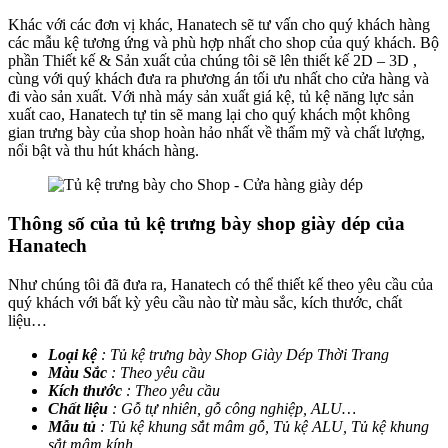
Khác với các đơn vị khác, Hanatech sẽ tư vấn cho quý khách hàng
các mẫu kệ tương ứng và phù hợp nhất cho shop của quý khách. Bộ
phần Thiết kế & Sản xuất của chúng tôi sẽ lên thiết kế 2D – 3D ,
cùng với quý khách đưa ra phương án tối ưu nhất cho cửa hàng và
đi vào sản xuất. Với nhà máy sản xuất giá kệ, tủ kệ năng lực sản
xuất cao, Hanatech tự tin sẽ mang lại cho quý khách một không
gian trưng bày của shop hoàn hảo nhất về thẩm mỹ và chất lượng,
nổi bật và thu hút khách hàng.
Thông số của tủ kệ trưng bày shop giày dép của
Hanatech
Như chúng tôi đã đưa ra, Hanatech có thể thiết kế theo yêu cầu của
quý khách với bất kỳ yêu cầu nào từ màu sắc, kích thước, chất
liệu…
Loại kệ
: Tủ kệ trưng bày Shop Giày Dép Thời Trang
Màu Sắc
: Theo yêu cầu
Kích thước
: Theo yêu cầu
Chất liệu
: Gỗ tự nhiên, gỗ công nghiệp, ALU…
Mẫu tủ
: Tủ kệ khung sắt mâm gỗ, Tủ kệ ALU, Tủ kệ khung
sắt mâm kính…