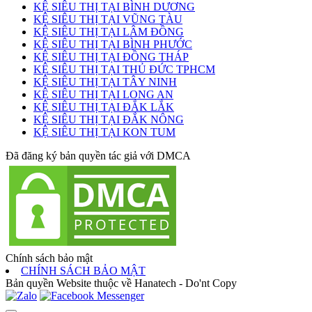
KỆ SIÊU THỊ TẠI BÌNH DƯƠNG
KỆ SIÊU THỊ TẠI VŨNG TÀU
KỆ SIÊU THỊ TẠI LÂM ĐỒNG
KỆ SIÊU THỊ TẠI BÌNH PHƯỚC
KỆ SIÊU THỊ TẠI ĐỒNG THÁP
KỆ SIÊU THỊ TẠI THỦ ĐỨC TPHCM
KỆ SIÊU THỊ TẠI TÂY NINH
KỆ SIÊU THỊ TẠI LONG AN
KỆ SIÊU THỊ TẠI ĐẮK LẮK
KỆ SIÊU THỊ TẠI ĐẮK NÔNG
KỆ SIÊU THỊ TẠI KON TUM
Đã đăng ký bản quyền tác giả với DMCA
Chính sách bảo mật
CHÍNH SÁCH BẢO MẬT
Bản quyền Website thuộc về Hanatech - Do'nt Copy