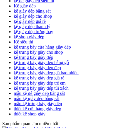
kệ để giày dép siêu thị
Kệ giày dép
kệ giày dép bằng sắt
kệ giày dép cho shop
kệ giày dép giá rẻ
kệ giày dép thanh lý
kệ giày dép trưng bày
kệ shop giày dép
Kệ siêu thị
kệ trưng bày cửa hàng giày dép
kệ trưng bày giày cho shop
kệ trưng bày giày dép
kệ trưng bày giày dép bằng gỗ
kệ trưng bày giày dép đẹp
kệ trưng bày giày dép giá bao nhiêu
kệ trưng bày giày dép giá rẻ
kệ trưng bày giày dép trẻ em
kệ trưng bày giày dép túi xách
mẫu kệ để giày dép bằng sắt
mẫu kệ giày dép bằng sắt
mẫu kệ trưng bày giày dép
thiết kế cửa hàng giày dép
thiết kế shop giày
Sản phẩm quan tâm nhiều nhất