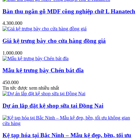
Bàn thu ngân gỗ MDF công nghiệp chữ L Hanatech
4.300.000
Giá kệ trưng bày cho cửa hàng đồng giá
1.000.000
Mẫu kệ trưng bày Chén bát đĩa
450.000
Tin tức được xem nhiều nhất
Dự án lắp đặt kệ shop sữa tại Đồng Nai
Kệ tạp hóa tại Bắc Ninh – Mẫu kệ đẹp, bền, tối ưu