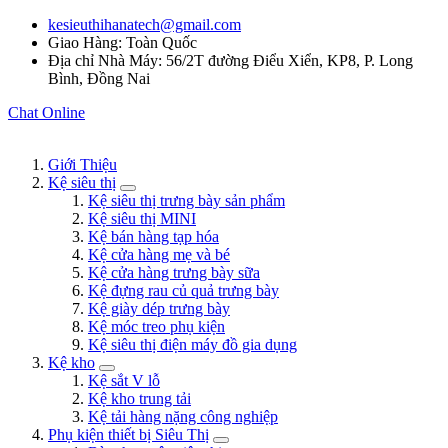
kesieuthihanatech@gmail.com
Giao Hàng: Toàn Quốc
Địa chỉ Nhà Máy: 56/2T đường Điểu Xiển, KP8, P. Long
Bình, Đồng Nai
Chat Online
Giới Thiệu
Kệ siêu thị
Kệ siêu thị trưng bày sản phẩm
Kệ siêu thị MINI
Kệ bán hàng tạp hóa
Kệ cửa hàng mẹ và bé
Kệ cửa hàng trưng bày sữa
Kệ đựng rau củ quả trưng bày
Kệ giày dép trưng bày
Kệ móc treo phụ kiện
Kệ siêu thị điện máy đồ gia dụng
Kệ kho
Kệ sắt V lỗ
Kệ kho trung tải
Kệ tải hàng nặng công nghiệp
Phụ kiện thiết bị Siêu Thị