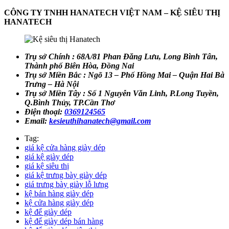
CÔNG TY TNHH HANATECH VIỆT NAM – KỆ SIÊU THỊ
HANATECH
Trụ sở Chính : 68A/81 Phan Đăng Lưu, Long Bình Tân,
Thành phố Biên Hòa, Đồng Nai
Trụ sở Miền Bắc : Ngõ 13 – Phố Hồng Mai – Quận Hai Bà
Trưng – Hà Nội
Trụ sở Miền Tây : Số 1 Nguyễn Văn Linh, P.Long Tuyền,
Q.Bình Thủy, TP.Cần Thơ
Điện thoại:
0369124565
Email:
kesieuthihanatech@gmail.com
Tag:
giá kệ cửa hàng giày dép
giá kệ giày dép
giá kệ siêu thị
giá kệ trưng bày giày dép
giá trưng bày giày lỗ lưng
kệ bán hàng giày dép
kệ cửa hàng giày dép
kệ để giày dép
kệ để giày dép bán hàng