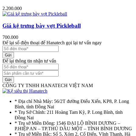
2.200.000
Giá kệ trưng bày vợt Pickleball
700.000
Để lại số điện thoại để Hanatech gọi lại tư vấn ngay
Gửi
Để lại thông tin nhận tư vấn
Gửi
CÔNG TY TNHH HANATECH VIỆT NAM
* Địa chỉ Nhà Máy: 56/2T đường Điểu Xiển, KP8, P. Long
Bình, tỉnh Đồng Nai
* Trụ Sở Chính: 211 Hoàng Tam Kỳ, P. Long Bình, tỉnh
Đồng Nai
* Trụ sở Miền Đông: 1546 ĐẠI LỘ BÌNH DƯƠNG –
P.HIỆP AN – TP.THỦ DẦU MỘT – TỈNH BÌNH DƯƠNG
* Trụ sở Miền Bắc: Số 5, Xóm 2, Cổ Điển, Vĩnh Thanh, Hà