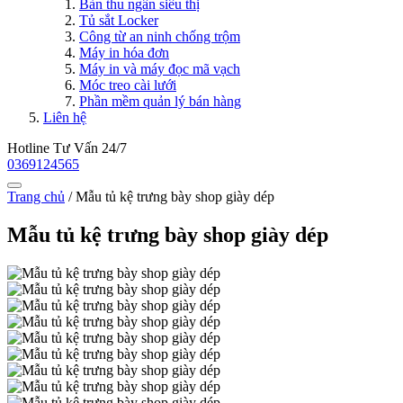
Bàn thu ngân siêu thị
Tủ sắt Locker
Công từ an ninh chống trộm
Máy in hóa đơn
Máy in và máy đọc mã vạch
Móc treo cài lưới
Phần mềm quản lý bán hàng
Liên hệ
Hotline Tư Vấn 24/7
0369124565
Trang chủ
/
Mẫu tủ kệ trưng bày shop giày dép
Mẫu tủ kệ trưng bày shop giày dép