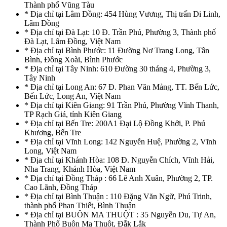
Thành phố Vũng Tàu
* Địa chỉ tại Lâm Đồng: 454 Hùng Vương, Thị trấn Di Linh,
Lâm Đồng
* Địa chỉ tại Đà Lạt: 10 Đ. Trần Phú, Phường 3, Thành phố
Đà Lạt, Lâm Đồng, Việt Nam
* Địa chỉ tại Bình Phước: 11 Đường Nơ Trang Long, Tân
Bình, Đồng Xoài, Bình Phước
* Địa chỉ tại Tây Ninh: 610 Đường 30 tháng 4, Phường 3,
Tây Ninh
* Địa chỉ tại Long An: 67 Đ. Phan Văn Mảng, TT. Bến Lức,
Bến Lức, Long An, Việt Nam
* Địa chỉ tại Kiên Giang: 91 Trần Phú, Phường Vĩnh Thanh,
TP Rạch Giá, tỉnh Kiên Giang
* Địa chỉ tại Bến Tre: 200A1 Đại Lộ Đồng Khởi, P. Phú
Khương, Bến Tre
* Địa chỉ tại Vĩnh Long: 142 Nguyễn Huệ, Phường 2, Vĩnh
Long, Việt Nam
* Địa chỉ tại Khánh Hòa: 108 Đ. Nguyễn Chích, Vĩnh Hải,
Nha Trang, Khánh Hòa, Việt Nam
* Địa chỉ tại Đồng Tháp : 66 Lê Anh Xuân, Phường 2, TP.
Cao Lãnh, Đồng Tháp
* Địa chỉ tại Bình Thuận : 110 Đặng Văn Ngữ, Phú Trinh,
thành phố Phan Thiết, Bình Thuận
* Địa chỉ tại BUÔN MA THUỘT : 35 Nguyễn Du, Tự An,
Thành Phố Buôn Ma Thuột, Đắk Lắk