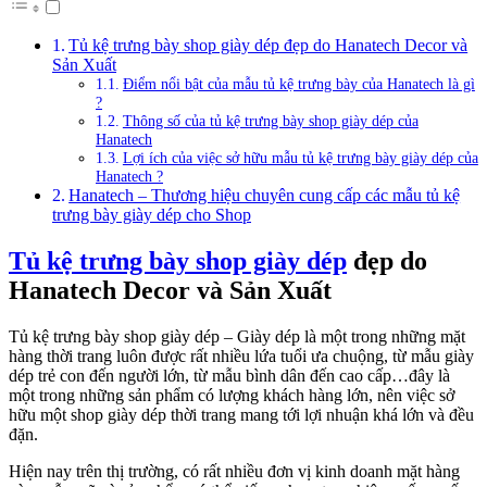
Tủ kệ trưng bày shop giày dép đẹp do Hanatech Decor và
Sản Xuất
Điểm nổi bật của mẫu tủ kệ trưng bày của Hanatech là gì
?
Thông số của tủ kệ trưng bày shop giày dép của
Hanatech
Lợi ích của việc sở hữu mẫu tủ kệ trưng bày giày dép của
Hanatech ?
Hanatech – Thương hiệu chuyên cung cấp các mẫu tủ kệ
trưng bày giày dép cho Shop
Tủ kệ trưng bày shop giày dép
đẹp do
Hanatech Decor và Sản Xuất
Tủ kệ trưng bày shop giày dép – Giày dép là một trong những mặt
hàng thời trang luôn được rất nhiều lứa tuổi ưa chuộng, từ mẫu giày
dép trẻ con đến người lớn, từ mẫu bình dân đến cao cấp…đây là
một trong những sản phẩm có lượng khách hàng lớn, nên việc sở
hữu một shop giày dép thời trang mang tới lợi nhuận khá lớn và đều
đặn.
Hiện nay trên thị trường, có rất nhiều đơn vị kinh doanh mặt hàng