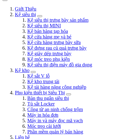
Giới Thiệu
Kệ siêu thị
Kệ siêu thị trưng bày sản phẩm
Kệ siêu thị MINI
Kệ bán hàng tạp hóa
Kệ cửa hàng mẹ và bé
Kệ cửa hàng trưng bày sữa
Kệ đựng rau củ quả trưng bày
Kệ giày dép trưng bày
Kệ móc treo phụ kiện
Kệ siêu thị điện máy đồ gia dụng
Kệ kho
Kệ sắt V lỗ
Kệ kho trung tải
Kệ tải hàng nặng công nghiệp
Phụ kiện thiết bị Siêu Thị
Bàn thu ngân siêu thị
Tủ sắt Locker
Công từ an ninh chống trộm
Máy in hóa đơn
Máy in và máy đọc mã vạch
Móc treo cài lưới
Phần mềm quản lý bán hàng
Liên hệ