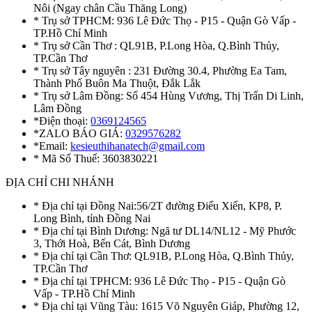
Nôi (Ngay chân Cầu Thăng Long)
* Trụ sở TPHCM: 936 Lê Đức Thọ - P15 - Quận Gò Vấp -
TP.Hồ Chí Minh
* Trụ sở Cần Thơ : QL91B, P.Long Hòa, Q.Bình Thủy,
TP.Cần Thơ
* Trụ sở Tây nguyên : 231 Đường 30.4, Phường Ea Tam,
Thành Phố Buôn Ma Thuột, Đắk Lắk
* Trụ sở Lâm Đồng: Số 454 Hùng Vương, Thị Trấn Di Linh,
Lâm Đồng
*Điện thoại:
0369124565
*ZALO BÁO GIÁ:
0329576282
*Email:
kesieuthihanatech@gmail.com
* Mã Số Thuế: 3603830221
ĐỊA CHỈ CHI NHÁNH
* Địa chỉ tại Đồng Nai:56/2T đường Điểu Xiển, KP8, P.
Long Bình, tỉnh Đồng Nai
* Địa chỉ tại Bình Dương: Ngã tư DL14/NL12 - Mỹ Phước
3, Thới Hoà, Bến Cát, Bình Dương
* Địa chỉ tại Cần Thơ: QL91B, P.Long Hòa, Q.Bình Thủy,
TP.Cần Thơ
* Địa chỉ tại TPHCM: 936 Lê Đức Thọ - P15 - Quận Gò
Vấp - TP.Hồ Chí Minh
* Địa chỉ tại Vũng Tàu: 1615 Võ Nguyên Giáp, Phường 12,