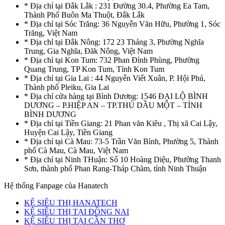
* Địa chỉ tại Đắk Lắk : 231 Đường 30.4, Phường Ea Tam,
Thành Phố Buôn Ma Thuột, Đắk Lắk
* Địa chỉ tại Sóc Trăng: 36 Nguyễn Văn Hữu, Phường 1, Sóc
Trăng, Việt Nam
* Địa chỉ tại Đắk Nông: 172 23 Tháng 3, Phường Nghĩa
Trung, Gia Nghĩa, Đăk Nông, Việt Nam
* Địa chỉ tại Kon Tum: 732 Phan Đình Phùng, Phường
Quang Trung, TP Kon Tum, Tỉnh Kon Tum
* Địa chỉ tại Gia Lai : 44 Nguyễn Viết Xuân, P. Hội Phú,
Thành phố Pleiku, Gia Lai
* Địa chỉ cửa hàng tại Bình Dương: 1546 ĐẠI LỘ BÌNH
DƯƠNG – P.HIỆP AN – TP.THỦ DẦU MỘT – TỈNH
BÌNH DƯƠNG
* Địa chỉ tại Tiền Giang: 21 Phan văn Kiêu , Thị xã Cai Lậy,
Huyện Cai Lậy, Tiền Giang
* Địa chỉ tại Cà Mau: 73-5 Trần Văn Bình, Phường 5, Thành
phố Cà Mau, Cà Mau, Việt Nam
* Địa chỉ tại Ninh THuận: Số 10 Hoàng Diệu, Phường Thanh
Sơn, thành phố Phan Rang-Tháp Chàm, tỉnh Ninh Thuận
Hệ thống Fanpage của Hanatech
KỆ SIÊU THỊ HANATECH
KỆ SIÊU THỊ TẠI ĐỒNG NAI
KỆ SIÊU THỊ TẠI CẦN THƠ