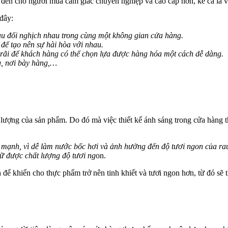
m đến cho người mua cảm giác chuyên nghiệp và cao cấp hơn, kể cả là v
đây:
u đối nghịch nhau trong cùng một không gian cửa hàng.
để tạo nên sự hài hòa với nhau.
 rãi để khách hàng có thể chọn lựa được hàng hóa một cách dễ dàng.
g, nơi bày hàng,…
t lượng của sản phẩm. Do đó mà việc thiết kế ánh sáng trong cửa hàng 
 mạnh, vì dễ làm nước bốc hơi và ảnh hưởng đến độ tươi ngon của ra
iữ được chất lượng độ tươi ng
on.
để khiến cho thực phẩm trở nên tinh khiết và tươi ngon hơn, từ đó sẽ 