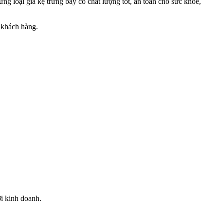
g loại giá kệ trưng bày có chất lượng tốt, an toàn cho sức khỏe,
i khách hàng.
i kinh doanh.