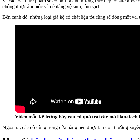
Vì các loại thực phẩm sẽ có những ảnh hưởng trực tiếp tới sức khỏe 
chống được ẩm mốc và dễ dàng vệ sinh, làm sạch.
Bên cạnh đó, những loại giá kệ có chất liệu tốt cũng sẽ đóng một vai
Video mẫu kệ trưng bày rau củ quả trái cây mà Hanatech 
Ngoài ra, các đồ dùng trong cửa hàng nên được lau dọn thường xuyê