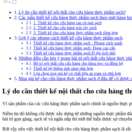
Lý do cần thiết kế nội thất cho cửa hàng thực phẩm sạch?
Các mẫu thiết kế cửa hàng thực phẩm sạch theo mặt hàng k
1. Thiết kế cho cửa hàng rau củ quả sạch
2. Thiết kế cho cửa hàng trái cây sạch
3. Thiết kế cho cửa hàng thực phẩm sạch tổng hợp
Gợi ý các phong cách thiết kế cửa hàng thực phẩm sạch
Thiết kế cửa hàng thực phẩm sạch : Phong cách xanh
Thiết kế cửa hàng thực phẩm sạch: Dạng cao cấp
Thiết kế cửa hàng thực phẩm sạch:D iện tích nhỏ
Những điều cần lưu ý trong bài trí nội thất cửa hàng thực p
Bố trí nội thất cửa cửa hàng cho khoa học và đồng bộ
Thiết kế hệ thống ánh sáng phù hợp
Lựa chọn loại giá kệ có chất liệu an toàn và phù hợp
Mua giá kệ cho cửa hàng thực phẩm sạch ở đâu để có được c
Lý do cần thiết kế nội thất cho cửa hàng 
Vì sản phẩm của các cửa hàng thực phẩm sạch chính là nguồn thực ph
Niềm tin đó không chỉ được xây dựng từ những nguồn thực phẩm đảm 
bài trí gọn gàng, sạch sẽ và ngăn nắp thì mới thể hiện được sự chu
Bởi vậy nên việc thiết kế nội thất cho cửa hàng thực phẩm sạch là r