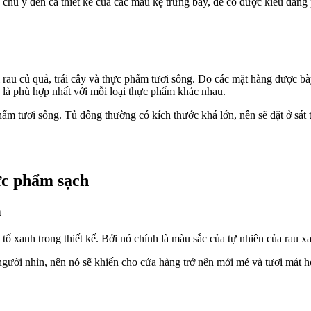
 chú ý đến cả thiết kế của các mẫu kệ trưng bày, để có được kiểu dáng 
u củ quả, trái cây và thực phẩm tươi sống. Do các mặt hàng được bày 
ẽ là phù hợp nhất với mỗi loại thực phẩm khác nhau.
ẩm tươi sống. Tủ đông thường có kích thước khá lớn, nên sẽ đặt ở sát
ực phẩm sạch
h
 xanh trong thiết kế. Bởi nó chính là màu sắc của tự nhiên của rau x
người nhìn, nên nó sẽ khiến cho cửa hàng trở nên mới mẻ và tươi mát 