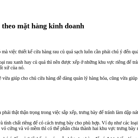
theo mặt hàng kinh doanh
ó mà việc thiết kế cửa hàng rau củ quả sạch luôn cần phải chú ý đến qu
loại rau xanh hay củ quả thì nên được xếp ở những khu vực riêng để tr
ất xứ của nó.
ẽ vừa giúp cho chủ cửa hàng dễ dàng quản lý hàng hóa, cũng vừa giúp 
phải thật thận trọng trong việc sắp xếp, trưng bày để tránh làm dập ná
à tính chất riêng để có cách trưng bày cho phù hợp. Ví dụ như các loại 
ó vỏ cứng và vỏ mềm thì có thể phân chia thành hai khu vực trưng bày r