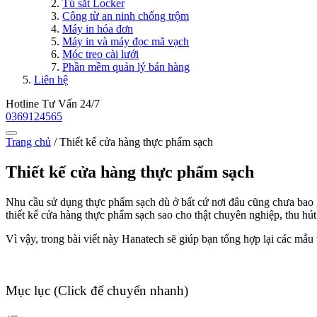
Tủ sắt Locker
Công từ an ninh chống trộm
Máy in hóa đơn
Máy in và máy đọc mã vạch
Móc treo cài lưới
Phần mềm quản lý bán hàng
Liên hệ
Hotline Tư Vấn 24/7
0369124565
Trang chủ
/
Thiết kế cửa hàng thực phẩm sạch
Thiết kế cửa hàng thực phẩm sạch
Nhu cầu sử dụng thực phẩm sạch dù ở bất cứ nơi đâu cũng chưa bao g
thiết kế cửa hàng thực phẩm sạch sao cho thật chuyên nghiệp, thu hú
Vì vậy, trong bài viết này Hanatech sẽ giúp bạn tổng hợp lại các mẫ
Mục lục (Click để chuyển nhanh)