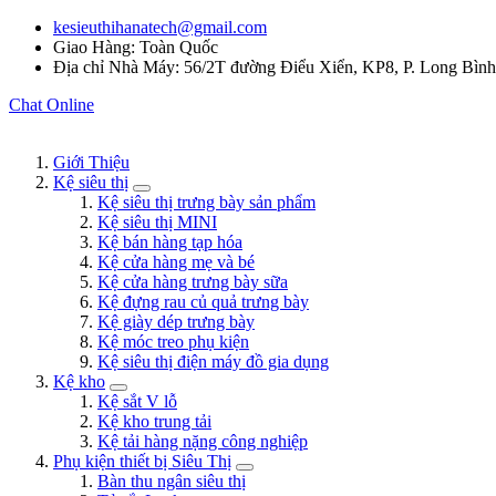
kesieuthihanatech@gmail.com
Giao Hàng: Toàn Quốc
Địa chỉ Nhà Máy: 56/2T đường Điểu Xiển, KP8, P. Long Bìn
Chat Online
Giới Thiệu
Kệ siêu thị
Kệ siêu thị trưng bày sản phẩm
Kệ siêu thị MINI
Kệ bán hàng tạp hóa
Kệ cửa hàng mẹ và bé
Kệ cửa hàng trưng bày sữa
Kệ đựng rau củ quả trưng bày
Kệ giày dép trưng bày
Kệ móc treo phụ kiện
Kệ siêu thị điện máy đồ gia dụng
Kệ kho
Kệ sắt V lỗ
Kệ kho trung tải
Kệ tải hàng nặng công nghiệp
Phụ kiện thiết bị Siêu Thị
Bàn thu ngân siêu thị