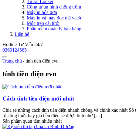
Tủ sắt Locker
Công từ an ninh chống trộm
Máy in hóa đơn
Máy in và máy đọc mã vạch
Móc treo cài lưới
Phần mềm quản lý bán hàng
Liên hệ
Hotline Tư Vấn 24/7
0369124565
Trang chủ
/
tính tiền điện evn
tính tiền điện evn
Cách tính tiền điện mới nhất
Chia sẻ những cách tính tiền điện nhanh chóng và chính xác nhất Số 
rõ công thức hay giá tiền điện sẽ được tính như […]
Sản phẩm quan tâm nhiều nhất