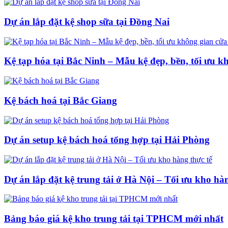
Dự án lắp đặt kệ shop sữa tại Đồng Nai
Kệ tạp hóa tại Bắc Ninh – Mẫu kệ đẹp, bền, tối ưu k
Kệ bách hoá tại Bắc Giang
Dự án setup kệ bách hoá tổng hợp tại Hải Phòng
Dự án lắp đặt kệ trung tải ở Hà Nội – Tối ưu kho hàn
Bảng báo giá kệ kho trung tải tại TPHCM mới nhất