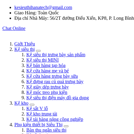
kesieuthihanatech@gmail.com
Giao Hàng: Toàn Quốc
Địa chỉ Nhà Máy: 56/2T đường Điểu Xiển, KP8, P. Long Bìn
Chat Online
Giới Thiệu
Kệ siêu thị
Kệ siêu thị trưng bày sản phẩm
Kệ siêu thị MINI
Kệ bán hàng tạp hóa
Kệ cửa hàng mẹ và bé
Kệ cửa hàng trưng bày sữa
Kệ đựng rau củ quả trưng bày
Kệ giày dép trưng bày
Kệ móc treo phụ kiện
Kệ siêu thị điện máy đồ gia dụng
Kệ kho
Kệ sắt V lỗ
Kệ kho trung tải
Kệ tải hàng nặng công nghiệp
Phụ kiện thiết bị Siêu Thị
Bàn thu ngân siêu thị