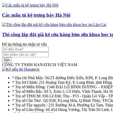
Các mẫu tủ kệ trưng bày Hà Nội
Thi công lắp đặt giá kệ cửa hàng bỉm sữa khoa học t
Để lại thông tin nhận tư vấn
Gửi
CÔNG TY TNHH HANATECH VIỆT NAM
* Địa chỉ Nhà Máy: 56/2T đường Điểu Xiển, KP8, P. Long Bì
* Trụ Sở Chính: 211 Hoàng Tam Kỳ, P. Long Bình, tỉnh Đồng
* Trụ sở Miền Đông: 1546 ĐẠI LỘ BÌNH DƯƠNG – P.H
* Trụ sở Miền Bắc: Số 5, Xóm 2, Cổ Điển, Vĩnh Thanh, Hà 
* Trụ sở TPHCM: 936 Lê Đức Thọ - P15 - Quận Gò Vấp - TP
* Trụ sở Cần Thơ : QL91B, P.Long Hòa, Q.Bình Thủy, TP.Cầ
* Trụ sở Tây nguyên : 231 Đường 30.4, Phường Ea Tam, Th
* Trụ sở Lâm Đồng: Số 454 Hùng Vương, Thị Trấn Di Linh,