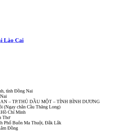
ại Lào Cai
nh, tỉnh Đồng Nai
 Nai
IỆP AN – TP.THỦ DẦU MỘT – TỈNH BÌNH DƯƠNG
Nôi (Ngay chân Cầu Thăng Long)
.Hồ Chí Minh
n Thơ
ành Phố Buôn Ma Thuột, Đắk Lắk
 Lâm Đồng