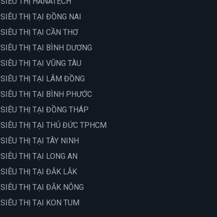
 SIÊU THỊ HANATECH
 SIÊU THỊ TẠI ĐỒNG NAI
 SIÊU THỊ TẠI CẦN THƠ
 SIÊU THỊ TẠI BÌNH DƯƠNG
 SIÊU THỊ TẠI VŨNG TÀU
 SIÊU THỊ TẠI LÂM ĐỒNG
 SIÊU THỊ TẠI BÌNH PHƯỚC
 SIÊU THỊ TẠI ĐỒNG THÁP
 SIÊU THỊ TẠI THỦ ĐỨC TPHCM
 SIÊU THỊ TẠI TÂY NINH
 SIÊU THỊ TẠI LONG AN
 SIÊU THỊ TẠI ĐẮK LẮK
 SIÊU THỊ TẠI ĐẮK NÔNG
 SIÊU THỊ TẠI KON TUM