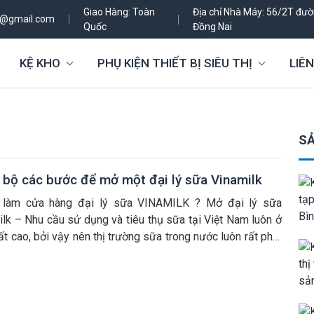
Giao Hàng: Toàn
Địa chỉ Nhà Máy: 56/2T đườn
h@gmail.com
Quốc
Đồng Nai
KỆ KHO
PHỤ KIỆN THIẾT BỊ SIÊU THỊ
LIÊN
SẢ
 bộ các bước để mở một đại lý sữa Vinamilk
làm cửa hàng đại lý sữa VINAMILK ? Mở đại lý sữa
ilk – Nhu cầu sử dụng và tiêu thụ sữa tại Việt Nam luôn ở
t cao, bởi vậy nên thị trường sữa trong nước luôn rất phát
với rất nhiều các thương hiệu sản xuất đa dạng khác nhau.