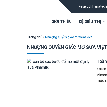
kesieuthihanatec
GIỚI THIỆU
KỆ SIÊU THỊ
Trang chủ
/
Nhượng quyền giấc mơ sữa việt
NHƯỢNG QUYỀN GIẤC MƠ SỮA VIỆT
Toàn
Muốn 
Vinam
mức rấ
triển 
[…]