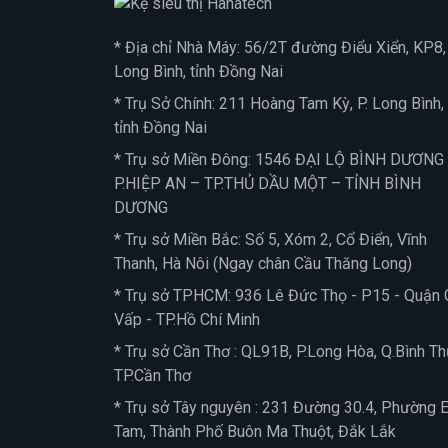
* Địa chỉ Nhà Máy: 56/2T đường Điểu Xiển, KP8, 
Long Bình, tỉnh Đồng Nai
* Trụ Sở Chính: 211 Hoàng Tam Kỳ, P. Long Bình,
tỉnh Đồng Nai
* Trụ sở Miền Đông: 1546 ĐẠI LỘ BÌNH DƯƠNG
P.HIỆP AN – TP.THỦ DẦU MỘT – TỈNH BÌNH
DƯƠNG
* Trụ sở Miền Bắc: Số 5, Xóm 2, Cổ Điển, Vĩnh
Thanh, Hà Nôi (Ngay chân Cầu Thăng Long)
* Trụ sở TPHCM: 936 Lê Đức Thọ - P15 - Quận 
Vấp - TP.Hồ Chí Minh
* Trụ sở Cần Thơ : QL91B, P.Long Hòa, Q.Bình Th
TP.Cần Thơ
* Trụ sở Tây nguyên : 231 Đường 30.4, Phường 
Tam, Thành Phố Buôn Ma Thuột, Đắk Lắk