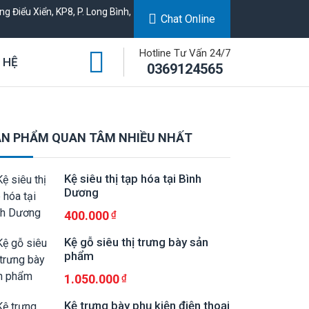
g Điểu Xiển, KP8, P. Long Bình,
Chat Online
Hotline Tư Vấn 24/7
 HỆ
0369124565
N PHẨM QUAN TÂM NHIỀU NHẤT
Kệ siêu thị tạp hóa tại Bình
Dương
400.000
Kệ gỗ siêu thị trưng bày sản
phẩm
1.050.000
Kệ trưng bày phụ kiện điện thoại