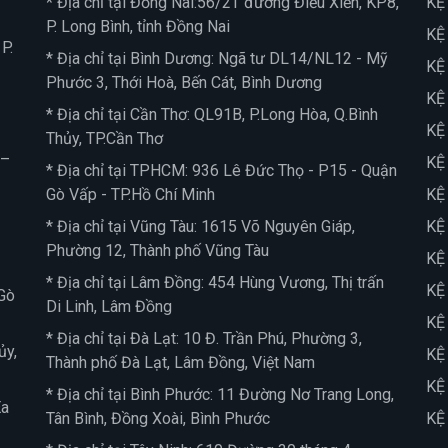
* Địa chỉ tại Đồng Nai:56/2T đường Điểu Xiển, KP8,
KỆ
P. Long Bình, tỉnh Đồng Nai
KỆ
P.
* Địa chỉ tại Bình Dương: Ngã tư DL14/NL12 - Mỹ
KỆ
Phước 3, Thới Hoà, Bến Cát, Bình Dương
KỆ
* Địa chỉ tại Cần Thơ: QL91B, P.Long Hòa, Q.Bình
KỆ
Thủy, TP.Cần Thơ
 –
KỆ
* Địa chỉ tại TPHCM: 936 Lê Đức Thọ - P15 - Quận
Gò Vấp - TP.Hồ Chí Minh
KỆ
* Địa chỉ tại Vũng Tàu: 1615 Võ Nguyên Giáp,
KỆ
Phường 12, Thành phố Vũng Tàu
KỆ
* Địa chỉ tại Lâm Đồng: 454 Hùng Vương, Thị trấn
KỆ
Gò
Di Linh, Lâm Đồng
KỆ
* Địa chỉ tại Đà Lạt: 10 Đ. Trần Phú, Phường 3,
ủy,
KỆ
Thành phố Đà Lạt, Lâm Đồng, Việt Nam
KỆ
* Địa chỉ tại Bình Phước: 11 Đường Nơ Trang Long,
Ea
Tân Bình, Đồng Xoài, Bình Phước
KỆ