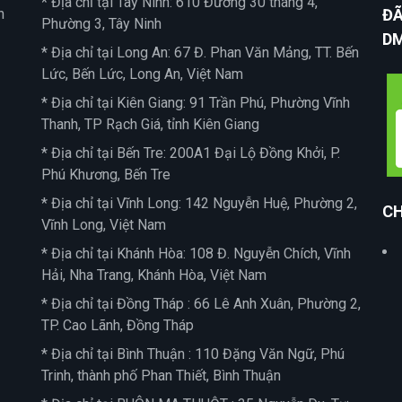
* Địa chỉ tại Tây Ninh: 610 Đường 30 tháng 4,
n
ĐÃ
Phường 3, Tây Ninh
D
* Địa chỉ tại Long An: 67 Đ. Phan Văn Mảng, TT. Bến
Lức, Bến Lức, Long An, Việt Nam
* Địa chỉ tại Kiên Giang: 91 Trần Phú, Phường Vĩnh
Thanh, TP Rạch Giá, tỉnh Kiên Giang
* Địa chỉ tại Bến Tre: 200A1 Đại Lộ Đồng Khởi, P.
Phú Khương, Bến Tre
* Địa chỉ tại Vĩnh Long: 142 Nguyễn Huệ, Phường 2,
CH
Vĩnh Long, Việt Nam
* Địa chỉ tại Khánh Hòa: 108 Đ. Nguyễn Chích, Vĩnh
Hải, Nha Trang, Khánh Hòa, Việt Nam
* Địa chỉ tại Đồng Tháp : 66 Lê Anh Xuân, Phường 2,
TP. Cao Lãnh, Đồng Tháp
* Địa chỉ tại Bình Thuận : 110 Đặng Văn Ngữ, Phú
Trinh, thành phố Phan Thiết, Bình Thuận