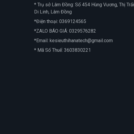
* Trụ sở Lâm Đồng: Số 454 Hùng Vương, Thị Trấ
Di Linh, Lâm Đồng
*Điện thoại:
0369124565
*ZALO BÁO GIÁ:
0329576282
*Email:
kesieuthihanatech@gmail.com
* Mã Số Thuế: 3603830221