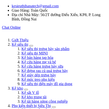
kesieuthihanatech@gmail.com
Giao Hàng: Toàn Quốc
Địa chỉ Nhà Máy: 56/2T đường Điểu Xiển, KP8, P. Long
Bình, Đồng Nai
Chat Online
Giới Thiệu
Kệ siêu thị
Kệ siêu thị trưng bày sản phẩm
Kệ siêu thị MINI
Kệ bán hàng tạp hóa
Kệ cửa hàng mẹ và bé
Kệ cửa hàng trưng bày sữa
Kệ đựng rau củ quả trưng bày
Kệ giày dép trưng bày
Kệ móc treo phụ kiện
Kệ siêu thị điện máy đồ gia dụng
Kệ kho
Kệ sắt V lỗ
Kệ kho trung tải
Kệ tải hàng nặng công nghiệp
Phụ kiện thiết bị Siêu Thị