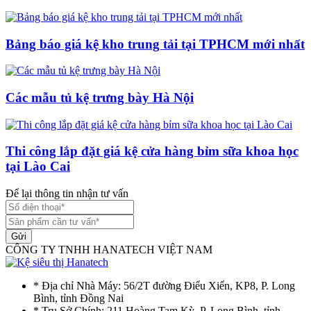
Bảng báo giá kệ kho trung tải tại TPHCM mới nhất
Các mẫu tủ kệ trưng bày Hà Nội
Thi công lắp đặt giá kệ cửa hàng bỉm sữa khoa học
tại Lào Cai
Để lại thông tin nhận tư vấn
Gửi
CÔNG TY TNHH HANATECH VIỆT NAM
* Địa chỉ Nhà Máy: 56/2T đường Điểu Xiển, KP8, P. Long
Bình, tỉnh Đồng Nai
* Trụ Sở Chính: 211 Hoàng Tam Kỳ, P. Long Bình, tỉnh