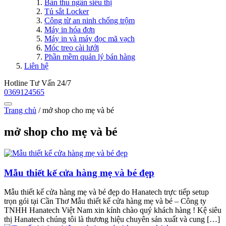
Bàn thu ngân siêu thị
Tủ sắt Locker
Công từ an ninh chống trộm
Máy in hóa đơn
Máy in và máy đọc mã vạch
Móc treo cài lưới
Phần mềm quản lý bán hàng
Liên hệ
Hotline Tư Vấn 24/7
0369124565
Trang chủ
/
mở shop cho mẹ và bé
mở shop cho mẹ và bé
Mẫu thiết kế cửa hàng mẹ và bé đẹp
Mẫu thiết kế cửa hàng mẹ và bé đẹp do Hanatech trực tiếp setup
trọn gói tại Cần Thơ Mẫu thiết kế cửa hàng mẹ và bé – Công ty
TNHH Hanatech Việt Nam xin kính chào quý khách hàng ! Kệ siêu
thị Hanatech chúng tôi là thương hiệu chuyên sản xuất và cung […]