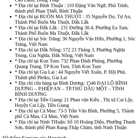
* Địa chỉ tại Bình Thuận : 110 Đặng Văn Ngữ, Phú Trinh,
thành phố Phan Thiết, Bình Thuận
* Địa chỉ tại BUÔN MA THUỘT : 35 Nguyễn Du, Tự An,
Thành Phố Buôn Ma Thuột, Đắk Lắk
* Địa chỉ tại Đắk Lắk : 231 Đường 30.4, Phường Ea Tam,
Thành Phố Buôn Ma Thuột, Đắk Lắk
* Địa chỉ tại Sóc Trăng: 36 Nguyễn Văn Hữu, Phường 1, Sóc
Trăng, Việt Nam
* Địa chỉ tại Đắk Nông: 172 23 Tháng 3, Phường Nghĩa
Trung, Gia Nghĩa, Đăk Nông, Việt Nam
* Địa chỉ tại Kon Tum: 732 Phan Đình Phùng, Phường
Quang Trung, TP Kon Tum, Tỉnh Kon Tum
* Địa chỉ tại Gia Lai : 44 Nguyễn Viết Xuân, P. Hội Phú,
Thành phố Pleiku, Gia Lai
* Địa chỉ cửa hàng tại Bình Dương: 1546 ĐẠI LỘ BÌNH
DƯƠNG – P.HIỆP AN – TP.THỦ DẦU MỘT – TỈNH
BÌNH DƯƠNG
* Địa chỉ tại Tiền Giang: 21 Phan văn Kiêu , Thị xã Cai Lậy,
Huyện Cai Lậy, Tiền Giang
* Địa chỉ tại Cà Mau: 73-5 Trần Văn Bình, Phường 5, Thành
phố Cà Mau, Cà Mau, Việt Nam
* Địa chỉ tại Ninh THuận: Số 10 Hoàng Diệu, Phường Thanh
Sơn, thành phố Phan Rang-Tháp Chàm, tỉnh Ninh Thuận
Hệ thống Fanpage của Hanatech