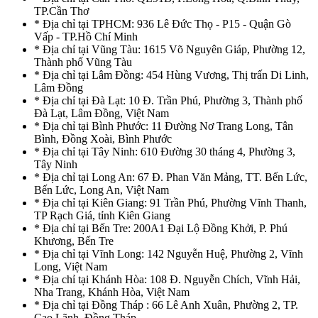
TP.Cần Thơ
* Địa chỉ tại TPHCM: 936 Lê Đức Thọ - P15 - Quận Gò
Vấp - TP.Hồ Chí Minh
* Địa chỉ tại Vũng Tàu: 1615 Võ Nguyên Giáp, Phường 12,
Thành phố Vũng Tàu
* Địa chỉ tại Lâm Đồng: 454 Hùng Vương, Thị trấn Di Linh,
Lâm Đồng
* Địa chỉ tại Đà Lạt: 10 Đ. Trần Phú, Phường 3, Thành phố
Đà Lạt, Lâm Đồng, Việt Nam
* Địa chỉ tại Bình Phước: 11 Đường Nơ Trang Long, Tân
Bình, Đồng Xoài, Bình Phước
* Địa chỉ tại Tây Ninh: 610 Đường 30 tháng 4, Phường 3,
Tây Ninh
* Địa chỉ tại Long An: 67 Đ. Phan Văn Mảng, TT. Bến Lức,
Bến Lức, Long An, Việt Nam
* Địa chỉ tại Kiên Giang: 91 Trần Phú, Phường Vĩnh Thanh,
TP Rạch Giá, tỉnh Kiên Giang
* Địa chỉ tại Bến Tre: 200A1 Đại Lộ Đồng Khởi, P. Phú
Khương, Bến Tre
* Địa chỉ tại Vĩnh Long: 142 Nguyễn Huệ, Phường 2, Vĩnh
Long, Việt Nam
* Địa chỉ tại Khánh Hòa: 108 Đ. Nguyễn Chích, Vĩnh Hải,
Nha Trang, Khánh Hòa, Việt Nam
* Địa chỉ tại Đồng Tháp : 66 Lê Anh Xuân, Phường 2, TP.
Cao Lãnh, Đồng Tháp