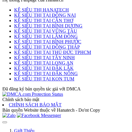
KỆ SIÊU THỊ HANATECH
KỆ SIÊU THỊ TẠI ĐỒNG NAI
KỆ SIÊU THỊ TẠI CẦN THƠ
KỆ SIÊU THỊ TẠI BÌNH DƯƠNG
KỆ SIÊU THỊ TẠI VŨNG TÀU
KỆ SIÊU THỊ TẠI LÂM ĐỒNG
KỆ SIÊU THỊ TẠI BÌNH PHƯỚC
KỆ SIÊU THỊ TẠI ĐỒNG THÁP
KỆ SIÊU THỊ TẠI THỦ ĐỨC TPHCM
KỆ SIÊU THỊ TẠI TÂY NINH
KỆ SIÊU THỊ TẠI LONG AN
KỆ SIÊU THỊ TẠI ĐẮK LẮK
KỆ SIÊU THỊ TẠI ĐẮK NÔNG
KỆ SIÊU THỊ TẠI KON TUM
Đã đăng ký bản quyền tác giả với DMCA
Chính sách bảo mật
CHÍNH SÁCH BẢO MẬT
Bản quyền Website thuộc về Hanatech - Do'nt Copy
Giới Thiệu