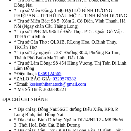
Đồng Nai
* Trụ sở Miền Đông: 1546 ĐẠI LỘ BÌNH DƯƠNG –
P.HIỆP AN – TP.THỦ DẦU MỘT – TỈNH BÌNH DƯƠNG
* Trụ sở Miền Bắc: Số 5, Xóm 2, Cổ Điển, Vĩnh Thanh, Hà
Nôi (Ngay chân Cầu Thăng Long)
* Trụ sở TPHCM: 936 Lê Đức Thọ - P15 - Quận Gò Vấp -
TP.Hồ Chí Minh
* Trụ sở Cần Thơ : QL91B, P.Long Hòa, Q.Bình Thủy,
TP.Cần Thơ
* Trụ sở Tây nguyên : 231 Đường 30.4, Phường Ea Tam,
Thành Phố Buôn Ma Thuột, Đắk Lắk
* Trụ sở Lâm Đồng: Số 454 Hùng Vương, Thị Trấn Di Linh,
Lâm Đồng
*Điện thoại:
0369124565
*ZALO BÁO GIÁ:
0329576282
*Email:
kesieuthihanatech@gmail.com
* Mã Số Thuế: 3603830221
ĐỊA CHỈ CHI NHÁNH
* Địa chỉ tại Đồng Nai:56/2T đường Điểu Xiển, KP8, P.
Long Bình, tỉnh Đồng Nai
* Địa chỉ tại Bình Dương: Ngã tư DL14/NL12 - Mỹ Phước
3, Thới Hoà, Bến Cát, Bình Dương
* Địa chỉ tại Cần Thơ: QL91B, P.Long Hòa, Q.Bình Thủy,