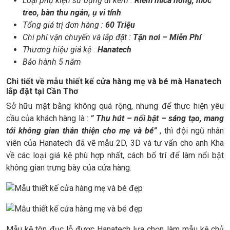
Loại phụ kiện sử dụng đi kèm :
Riềm mica hồng, móc
treo, bàn thu ngân, ụ vi tính
Tổng giá trị đơn hàng :
60 Triệu
Chi phí vận chuyển và lắp đặt :
Tận nơi – Miễn Phí
Thương hiệu giá kệ :
Hanatech
Bảo hành 5 năm
Chi tiết về mẫu thiết kế cửa hàng mẹ và bé mà Hanatech
lắp đặt tại Cần Thơ
Sở hữu mặt bằng không quá rộng, nhưng để thực hiện yêu
cầu của khách hàng là :
” Thu hút – nổi bật – sáng tạo, mang
tới không gian thân thiện cho mẹ và bé”
, thì đội ngũ nhân
viên của Hanatech đã vẽ mẫu 2D, 3D và tư vấn cho anh Kha
về các loại giá kệ phù hợp nhất, cách bố trí để làm nổi bật
không gian trưng bày của cửa hàng.
Mẫu kệ tôn đục lỗ được Hanatech lựa chọn làm mẫu kệ chủ