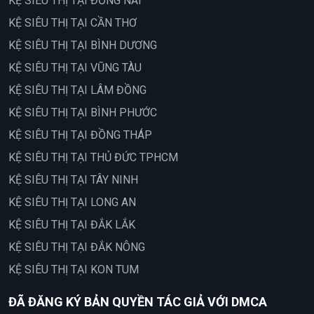
KỆ SIÊU THỊ TẠI ĐỒNG NAI
KỆ SIÊU THỊ TẠI CẦN THƠ
KỆ SIÊU THỊ TẠI BÌNH DƯƠNG
KỆ SIÊU THỊ TẠI VŨNG TÀU
KỆ SIÊU THỊ TẠI LÂM ĐỒNG
KỆ SIÊU THỊ TẠI BÌNH PHƯỚC
KỆ SIÊU THỊ TẠI ĐỒNG THÁP
KỆ SIÊU THỊ TẠI THỦ ĐỨC TPHCM
KỆ SIÊU THỊ TẠI TÂY NINH
KỆ SIÊU THỊ TẠI LONG AN
KỆ SIÊU THỊ TẠI ĐẮK LẮK
KỆ SIÊU THỊ TẠI ĐẮK NÔNG
KỆ SIÊU THỊ TẠI KON TUM
ĐÃ ĐĂNG KÝ BẢN QUYỀN TÁC GIẢ VỚI DMCA