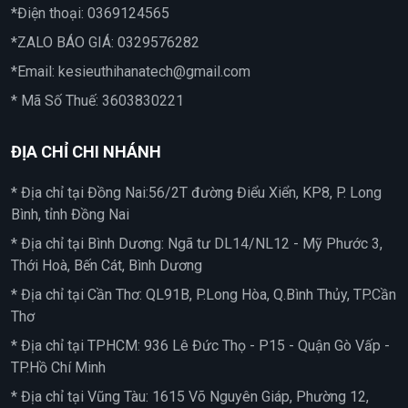
*Điện thoại:
0369124565
*ZALO BÁO GIÁ:
0329576282
*Email:
kesieuthihanatech@gmail.com
* Mã Số Thuế: 3603830221
ĐỊA CHỈ CHI NHÁNH
* Địa chỉ tại Đồng Nai:56/2T đường Điểu Xiển, KP8, P. Long
Bình, tỉnh Đồng Nai
* Địa chỉ tại Bình Dương: Ngã tư DL14/NL12 - Mỹ Phước 3,
Thới Hoà, Bến Cát, Bình Dương
* Địa chỉ tại Cần Thơ: QL91B, P.Long Hòa, Q.Bình Thủy, TP.Cần
Thơ
* Địa chỉ tại TPHCM: 936 Lê Đức Thọ - P15 - Quận Gò Vấp -
TP.Hồ Chí Minh
* Địa chỉ tại Vũng Tàu: 1615 Võ Nguyên Giáp, Phường 12,