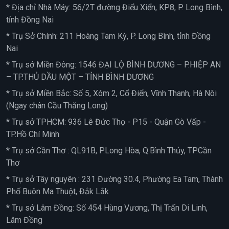
* Địa chỉ Nhà Máy: 56/2T đường Điểu Xiển, KP8, P. Long Bình,
tỉnh Đồng Nai
* Trụ Sở Chính: 211 Hoàng Tam Kỳ, P. Long Bình, tỉnh Đồng
Nai
* Trụ sở Miền Đông: 1546 ĐẠI LỘ BÌNH DƯƠNG – P.HIỆP AN
– TP.THỦ DẦU MỘT – TỈNH BÌNH DƯƠNG
* Trụ sở Miền Bắc: Số 5, Xóm 2, Cổ Điển, Vĩnh Thanh, Hà Nôi
(Ngay chân Cầu Thăng Long)
* Trụ sở TPHCM: 936 Lê Đức Thọ - P15 - Quận Gò Vấp -
TP.Hồ Chí Minh
* Trụ sở Cần Thơ : QL91B, P.Long Hòa, Q.Bình Thủy, TP.Cần
Thơ
* Trụ sở Tây nguyên : 231 Đường 30.4, Phường Ea Tam, Thành
Phố Buôn Ma Thuột, Đắk Lắk
* Trụ sở Lâm Đồng: Số 454 Hùng Vương, Thị Trấn Di Linh,
Lâm Đồng