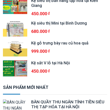
Kệ siêu thị bán hàng tạp hóa tại Kiên
Giang
450.000
Kệ siêu thị Mini tại Bình Dương
680.000
Kệ gỗ trưng bày rau củ hoa quả
999.000
Kệ sắt V lỗ tại Hà Nội
450.000
SẢN PHẨM MỚI NHẤT
BÀN QUẦY THU NGÂN TÍNH TIỀN SIÊU
THỊ TẠP HÓA TẠI HÀ NỘI