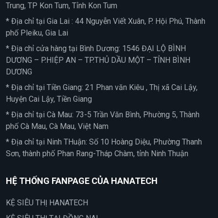
Trung, TP Kon Tum, Tỉnh Kon Tum
* Địa chỉ tại Gia Lai : 44 Nguyễn Viết Xuân, P. Hội Phú, Thành
phố Pleiku, Gia Lai
* Địa chỉ cửa hàng tại Bình Dương: 1546 ĐẠI LỘ BÌNH
DƯƠNG – P.HIỆP AN – TP.THỦ DẦU MỘT – TỈNH BÌNH
DƯƠNG
* Địa chỉ tại Tiền Giang: 21 Phan văn Kiêu , Thị xã Cai Lậy,
Huyện Cai Lậy, Tiền Giang
* Địa chỉ tại Cà Mau: 73-5 Trần Văn Bình, Phường 5, Thành
phố Cà Mau, Cà Mau, Việt Nam
* Địa chỉ tại Ninh THuận: Số 10 Hoàng Diệu, Phường Thanh
Sơn, thành phố Phan Rang-Tháp Chàm, tỉnh Ninh Thuận
HỆ THỐNG FANPAGE CỦA HANATECH
KỆ SIÊU THỊ HANATECH