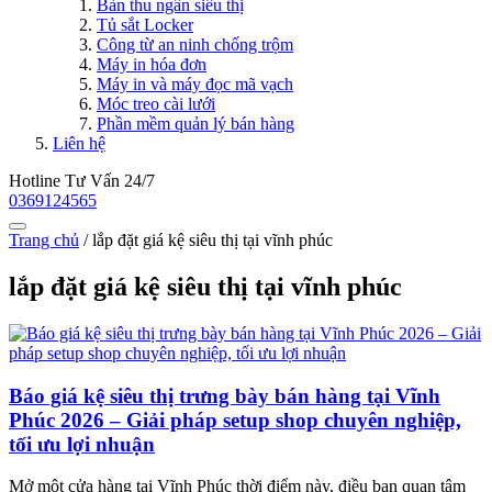
Bàn thu ngân siêu thị
Tủ sắt Locker
Công từ an ninh chống trộm
Máy in hóa đơn
Máy in và máy đọc mã vạch
Móc treo cài lưới
Phần mềm quản lý bán hàng
Liên hệ
Hotline Tư Vấn 24/7
0369124565
Trang chủ
/
lắp đặt giá kệ siêu thị tại vĩnh phúc
lắp đặt giá kệ siêu thị tại vĩnh phúc
Báo giá kệ siêu thị trưng bày bán hàng tại Vĩnh
Phúc 2026 – Giải pháp setup shop chuyên nghiệp,
tối ưu lợi nhuận
Mở một cửa hàng tại Vĩnh Phúc thời điểm này, điều bạn quan tâm