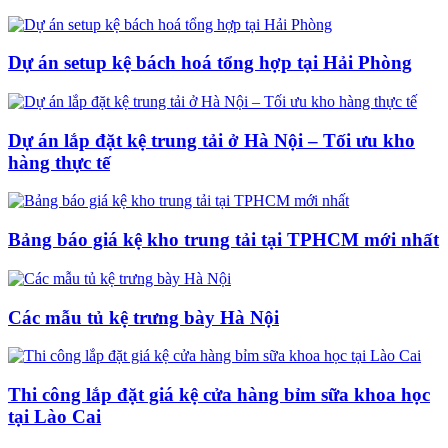
Dự án setup kệ bách hoá tổng hợp tại Hải Phòng
Dự án lắp đặt kệ trung tải ở Hà Nội – Tối ưu kho
hàng thực tế
Bảng báo giá kệ kho trung tải tại TPHCM mới nhất
Các mẫu tủ kệ trưng bày Hà Nội
Thi công lắp đặt giá kệ cửa hàng bỉm sữa khoa học
tại Lào Cai