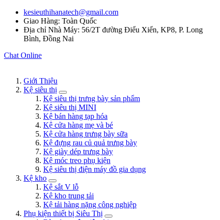
kesieuthihanatech@gmail.com
Giao Hàng: Toàn Quốc
Địa chỉ Nhà Máy: 56/2T đường Điểu Xiển, KP8, P. Long
Bình, Đồng Nai
Chat Online
Giới Thiệu
Kệ siêu thị
Kệ siêu thị trưng bày sản phẩm
Kệ siêu thị MINI
Kệ bán hàng tạp hóa
Kệ cửa hàng mẹ và bé
Kệ cửa hàng trưng bày sữa
Kệ đựng rau củ quả trưng bày
Kệ giày dép trưng bày
Kệ móc treo phụ kiện
Kệ siêu thị điện máy đồ gia dụng
Kệ kho
Kệ sắt V lỗ
Kệ kho trung tải
Kệ tải hàng nặng công nghiệp
Phụ kiện thiết bị Siêu Thị