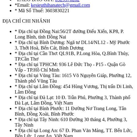
*Email:
kesieuthihanatech@gmail.com
* Mã Số Thuế: 3603830221
ĐỊA CHỈ CHI NHÁNH
* Địa chỉ tại Đồng Nai:56/2T đường Điểu Xiển, KP8, P.
Long Bình, tỉnh Đồng Nai
* Địa chỉ tại Bình Dương: Ngã tư DL14/NL12 - Mỹ Phước
3, Thới Hoà, Bến Cát, Bình Dương
* Địa chỉ tại Cần Thơ: QL91B, P.Long Hòa, Q.Bình Thủy,
TP.Cần Thơ
* Địa chỉ tại TPHCM: 936 Lê Đức Thọ - P15 - Quận Gò
Vấp - TP.Hồ Chí Minh
* Địa chỉ tại Vũng Tàu: 1615 Võ Nguyên Giáp, Phường 12,
Thành phố Vũng Tàu
* Địa chỉ tại Lâm Đồng: 454 Hùng Vương, Thị trấn Di Linh,
Lâm Đồng
* Địa chỉ tại Đà Lạt: 10 Đ. Trần Phú, Phường 3, Thành phố
Đà Lạt, Lâm Đồng, Việt Nam
* Địa chỉ tại Bình Phước: 11 Đường Nơ Trang Long, Tân
Bình, Đồng Xoài, Bình Phước
* Địa chỉ tại Tây Ninh: 610 Đường 30 tháng 4, Phường 3,
Tây Ninh
* Địa chỉ tại Long An: 67 Đ. Phan Văn Mảng, TT. Bến Lức,
Bến Lức, Long An, Việt Nam