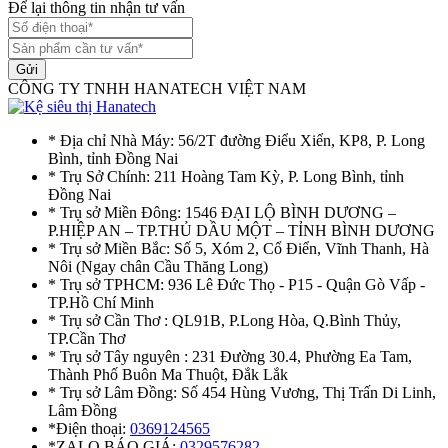
Để lại thông tin nhận tư vấn
Gửi
CÔNG TY TNHH HANATECH VIỆT NAM
* Địa chỉ Nhà Máy: 56/2T đường Điểu Xiển, KP8, P. Long
Bình, tỉnh Đồng Nai
* Trụ Sở Chính: 211 Hoàng Tam Kỳ, P. Long Bình, tỉnh
Đồng Nai
* Trụ sở Miền Đông: 1546 ĐẠI LỘ BÌNH DƯƠNG –
P.HIỆP AN – TP.THỦ DẦU MỘT – TỈNH BÌNH DƯƠNG
* Trụ sở Miền Bắc: Số 5, Xóm 2, Cổ Điển, Vĩnh Thanh, Hà
Nôi (Ngay chân Cầu Thăng Long)
* Trụ sở TPHCM: 936 Lê Đức Thọ - P15 - Quận Gò Vấp -
TP.Hồ Chí Minh
* Trụ sở Cần Thơ : QL91B, P.Long Hòa, Q.Bình Thủy,
TP.Cần Thơ
* Trụ sở Tây nguyên : 231 Đường 30.4, Phường Ea Tam,
Thành Phố Buôn Ma Thuột, Đắk Lắk
* Trụ sở Lâm Đồng: Số 454 Hùng Vương, Thị Trấn Di Linh,
Lâm Đồng
*Điện thoại:
0369124565
*ZALO BÁO GIÁ:
0329576282