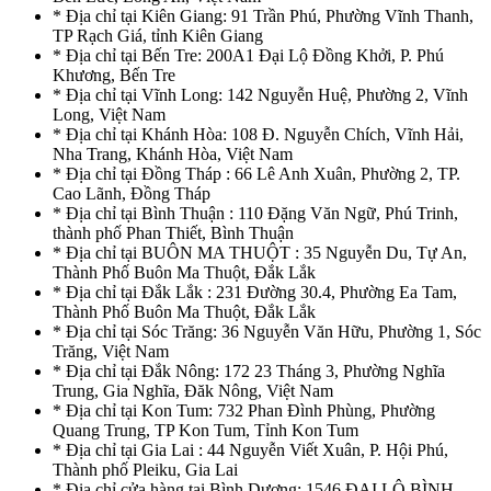
* Địa chỉ tại Kiên Giang: 91 Trần Phú, Phường Vĩnh Thanh,
TP Rạch Giá, tỉnh Kiên Giang
* Địa chỉ tại Bến Tre: 200A1 Đại Lộ Đồng Khởi, P. Phú
Khương, Bến Tre
* Địa chỉ tại Vĩnh Long: 142 Nguyễn Huệ, Phường 2, Vĩnh
Long, Việt Nam
* Địa chỉ tại Khánh Hòa: 108 Đ. Nguyễn Chích, Vĩnh Hải,
Nha Trang, Khánh Hòa, Việt Nam
* Địa chỉ tại Đồng Tháp : 66 Lê Anh Xuân, Phường 2, TP.
Cao Lãnh, Đồng Tháp
* Địa chỉ tại Bình Thuận : 110 Đặng Văn Ngữ, Phú Trinh,
thành phố Phan Thiết, Bình Thuận
* Địa chỉ tại BUÔN MA THUỘT : 35 Nguyễn Du, Tự An,
Thành Phố Buôn Ma Thuột, Đắk Lắk
* Địa chỉ tại Đắk Lắk : 231 Đường 30.4, Phường Ea Tam,
Thành Phố Buôn Ma Thuột, Đắk Lắk
* Địa chỉ tại Sóc Trăng: 36 Nguyễn Văn Hữu, Phường 1, Sóc
Trăng, Việt Nam
* Địa chỉ tại Đắk Nông: 172 23 Tháng 3, Phường Nghĩa
Trung, Gia Nghĩa, Đăk Nông, Việt Nam
* Địa chỉ tại Kon Tum: 732 Phan Đình Phùng, Phường
Quang Trung, TP Kon Tum, Tỉnh Kon Tum
* Địa chỉ tại Gia Lai : 44 Nguyễn Viết Xuân, P. Hội Phú,
Thành phố Pleiku, Gia Lai
* Địa chỉ cửa hàng tại Bình Dương: 1546 ĐẠI LỘ BÌNH