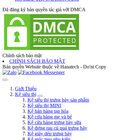
Đã đăng ký bản quyền tác giả với DMCA
Chính sách bảo mật
CHÍNH SÁCH BẢO MẬT
Bản quyền Website thuộc về Hanatech - Do'nt Copy
Giới Thiệu
Kệ siêu thị
Kệ siêu thị trưng bày sản phẩm
Kệ siêu thị MINI
Kệ bán hàng tạp hóa
Kệ cửa hàng mẹ và bé
Kệ cửa hàng trưng bày sữa
Kệ đựng rau củ quả trưng bày
Kệ giày dép trưng bày
Kệ móc treo phụ kiện