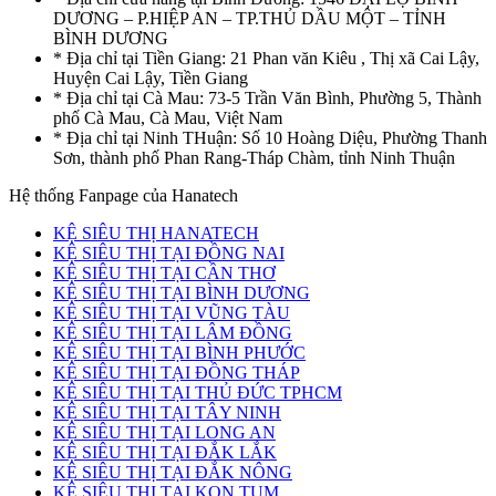
DƯƠNG – P.HIỆP AN – TP.THỦ DẦU MỘT – TỈNH
BÌNH DƯƠNG
* Địa chỉ tại Tiền Giang: 21 Phan văn Kiêu , Thị xã Cai Lậy,
Huyện Cai Lậy, Tiền Giang
* Địa chỉ tại Cà Mau: 73-5 Trần Văn Bình, Phường 5, Thành
phố Cà Mau, Cà Mau, Việt Nam
* Địa chỉ tại Ninh THuận: Số 10 Hoàng Diệu, Phường Thanh
Sơn, thành phố Phan Rang-Tháp Chàm, tỉnh Ninh Thuận
Hệ thống Fanpage của Hanatech
KỆ SIÊU THỊ HANATECH
KỆ SIÊU THỊ TẠI ĐỒNG NAI
KỆ SIÊU THỊ TẠI CẦN THƠ
KỆ SIÊU THỊ TẠI BÌNH DƯƠNG
KỆ SIÊU THỊ TẠI VŨNG TÀU
KỆ SIÊU THỊ TẠI LÂM ĐỒNG
KỆ SIÊU THỊ TẠI BÌNH PHƯỚC
KỆ SIÊU THỊ TẠI ĐỒNG THÁP
KỆ SIÊU THỊ TẠI THỦ ĐỨC TPHCM
KỆ SIÊU THỊ TẠI TÂY NINH
KỆ SIÊU THỊ TẠI LONG AN
KỆ SIÊU THỊ TẠI ĐẮK LẮK
KỆ SIÊU THỊ TẠI ĐẮK NÔNG
KỆ SIÊU THỊ TẠI KON TUM