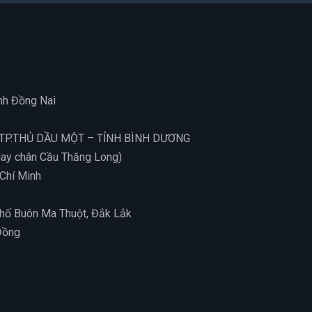
ỉnh Đồng Nai
 – TP.THỦ DẦU MỘT – TỈNH BÌNH DƯƠNG
Ngay chân Cầu Thăng Long)
Chí Minh
Phố Buôn Ma Thuột, Đắk Lắk
Đồng