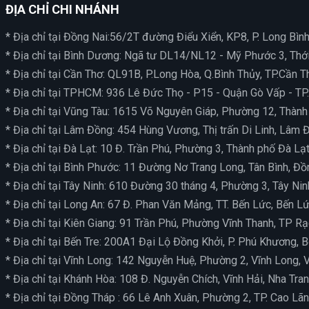
ĐỊA CHỈ CHI NHÁNH
* Địa chỉ tại Đồng Nai:56/2T đường Điểu Xiển, KP8, P. Long Bình
* Địa chỉ tại Bình Dương: Ngã tư DL14/NL12 - Mỹ Phước 3, Thớ
* Địa chỉ tại Cần Thơ: QL91B, P.Long Hòa, Q.Bình Thủy, TP.Cần T
* Địa chỉ tại TPHCM: 936 Lê Đức Thọ - P15 - Quận Gò Vấp - TP
* Địa chỉ tại Vũng Tàu: 1615 Võ Nguyên Giáp, Phường 12, Thàn
* Địa chỉ tại Lâm Đồng: 454 Hùng Vương, Thị trấn Di Linh, Lâm 
* Địa chỉ tại Đà Lạt: 10 Đ. Trần Phú, Phường 3, Thành phố Đà L
* Địa chỉ tại Bình Phước: 11 Đường Nơ Trang Long, Tân Bình, Đ
* Địa chỉ tại Tây Ninh: 610 Đường 30 tháng 4, Phường 3, Tây Nin
* Địa chỉ tại Long An: 67 Đ. Phan Văn Mảng, TT. Bến Lức, Bến L
* Địa chỉ tại Kiên Giang: 91 Trần Phú, Phường Vĩnh Thanh, TP Rạc
* Địa chỉ tại Bến Tre: 200A1 Đại Lộ Đồng Khởi, P. Phú Khương, B
* Địa chỉ tại Vĩnh Long: 142 Nguyễn Huệ, Phường 2, Vĩnh Long, 
* Địa chỉ tại Khánh Hòa: 108 Đ. Nguyễn Chích, Vĩnh Hải, Nha Tra
* Địa chỉ tại Đồng Tháp : 66 Lê Anh Xuân, Phường 2, TP. Cao Lã