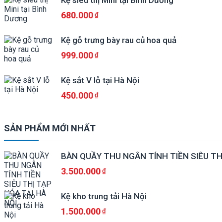
Kệ siêu thị Mini tại Bình Dương
680.000
Kệ gỗ trưng bày rau củ hoa quả
999.000
Kệ sắt V lỗ tại Hà Nội
450.000
SẢN PHẨM MỚI NHẤT
BÀN QUẦY THU NGÂN TÍNH TIỀN SIÊU TH
3.500.000
Kệ kho trung tải Hà Nội
1.500.000