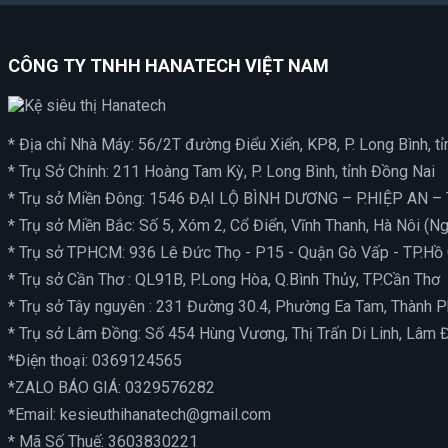
CÔNG TY TNHH HANATECH VIỆT NAM
* Địa chỉ Nhà Máy: 56/2T đường Điểu Xiển, KP8, P. Long Bình, t
* Trụ Sở Chính: 211 Hoàng Tam Kỳ, P. Long Bình, tỉnh Đồng Nai
* Trụ sở Miền Đông: 1546 ĐẠI LỘ BÌNH DƯƠNG – P.HIỆP AN
* Trụ sở Miền Bắc: Số 5, Xóm 2, Cổ Điển, Vĩnh Thanh, Hà Nôi (
* Trụ sở TPHCM: 936 Lê Đức Thọ - P15 - Quận Gò Vấp - TP.Hồ 
* Trụ sở Cần Thơ : QL91B, P.Long Hòa, Q.Bình Thủy, TP.Cần Thơ
* Trụ sở Tây nguyên : 231 Đường 30.4, Phường Ea Tam, Thành 
* Trụ sở Lâm Đồng: Số 454 Hùng Vương, Thị Trấn Di Linh, Lâm 
*Điện thoại:
0369124565
*ZALO BÁO GIÁ:
0329576282
*Email:
kesieuthihanatech@gmail.com
* Mã Số Thuế: 3603830221