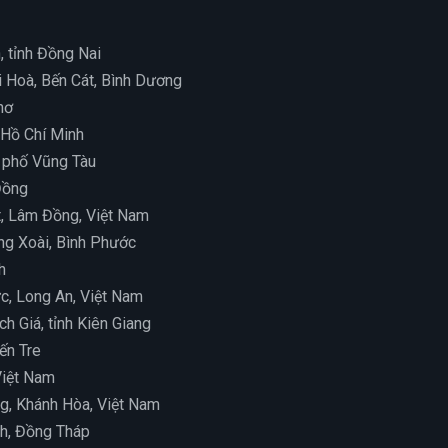
, tỉnh Đồng Nai
i Hoà, Bến Cát, Bình Dương
hơ
.Hồ Chí Minh
h phố Vũng Tàu
Đồng
ạt, Lâm Đồng, Việt Nam
ồng Xoài, Bình Phước
h
ức, Long An, Việt Nam
h Giá, tỉnh Kiên Giang
ến Tre
Việt Nam
ng, Khánh Hòa, Việt Nam
nh, Đồng Tháp